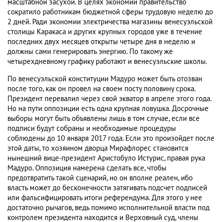
масштабной засухой. В целях экономии правительство
сократило работникам бюджетной сферы трудовую неделю до
2 дней. Ради экономии электричества магазины венесуэльской
столицы Каракаса и других крупных городов уже в течение
последних двух месяцев открыты четыре дня в неделю и
должны сами генерировать энергию. По такому же
четырехдневному графику работают и венесуэльские школы.
По венесуэльской конституции Мадуро может быть отозван
после того, как он провел на своем посту половину срока.
Президент перевалил через свой экватор в апреле этого года.
Но на пути оппозиции есть одна крупная ловушка. Досрочные
выборы могут быть объявлены лишь в том случае, если все
подписи будут собраны и необходимые процедуры
соблюдены до 10 января 2017 года. Если это произойдет после
этой даты, то хозяином дворца Мирафлорес становится
нынешний вице-президент Аристобуло Истурис, правая рука
Мадуро. Оппозиция намерена сделать все, чтобы
предотвратить такой сценарий, но он вполне реален, ибо
власть может до бесконечности затягивать подсчет подписей
или фальсифицировать итоги референдума. Для этого у нее
достаточно рычагов, ведь помимо исполнительной власти под
контролем президента находится и Верховный суд, члены