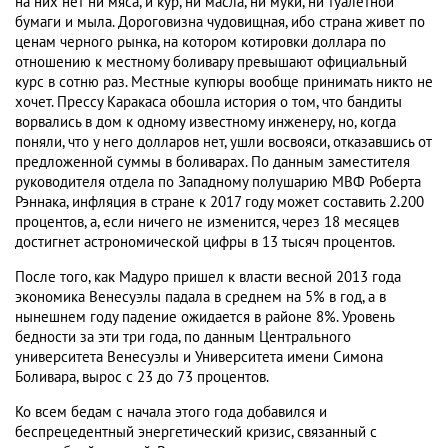
на них нет ни мяса, и кур, ни масла, ни муки, ни туалетной
бумаги и мыла. Дороговизна чудовищная, ибо страна живет по
ценам черного рынка, на котором котировки доллара по
отношению к местному боливару превышают официальный
курс в сотню раз. Местные купюры вообще принимать никто не
хочет. Прессу Каракаса обошла история о том, что бандиты
ворвались в дом к одному известному инженеру, но, когда
поняли, что у него долларов нет, ушли восвояси, отказавшись от
предложенной суммы в боливарах. По данным заместителя
руководителя отдела по Западному полушарию МВФ Роберта
Рэннака, инфляция в стране к 2017 году может составить 2.200
процентов, а, если ничего не изменится, через 18 месяцев
достигнет астрономической цифры в 13 тысяч процентов.
После того, как Мадуро пришел к власти весной 2013 года
экономика Венесуэлы падала в среднем на 5% в год, а в
нынешнем году падение ожидается в районе 8%. Уровень
бедности за эти три года, по данным Центрального
университета Венесуэлы и Университета имени Симона
Боливара, вырос с 23 до 73 процентов.
Ко всем бедам с начала этого года добавился и
беспрецедентный энергетический кризис, связанный с