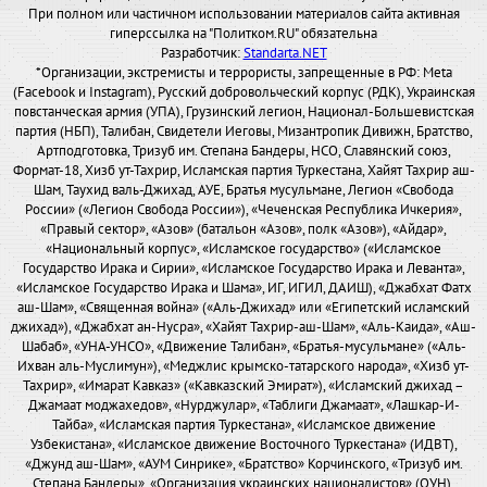
При полном или частичном использовании материалов сайта активная
гиперссылка на "Политком.RU" обязательна
Разработчик:
Standarta.NET
*Организации, экстремисты и террористы, запрещенные в РФ: Meta
(Facebook и Instagram), Русский добровольческий корпус (РДК), Украинская
повстанческая армия (УПА), Грузинский легион, Национал-Большевистская
партия (НБП), Талибан, Свидетели Иеговы, Мизантропик Дивижн, Братство,
Артподготовка, Тризуб им. Степана Бандеры, НСО, Славянский союз,
Формат-18, Хизб ут-Тахрир, Исламская партия Туркестана, Хайят Тахрир аш-
Шам, Таухид валь-Джихад, АУЕ, Братья мусульмане, Легион «Свобода
России» («Легион Свобода России»), «Чеченская Республика Ичкерия»,
«Правый сектор», «Азов» (батальон «Азов», полк «Азов»), «Айдар»,
«Национальный корпус», «Исламское государство» («Исламское
Государство Ирака и Сирии», «Исламское Государство Ирака и Леванта»,
«Исламское Государство Ирака и Шама», ИГ, ИГИЛ, ДАИШ), «Джабхат Фатх
аш-Шам», «Священная война» («Аль-Джихад» или «Египетский исламский
джихад»), «Джабхат ан-Нусра», «Хайят Тахрир-аш-Шам», «Аль-Каида», «Аш-
Шабаб», «УНА-УНСО», «Движение Талибан», «Братья-мусульмане» («Аль-
Ихван аль-Муслимун»), «Меджлис крымско-татарского народа», «Хизб ут-
Тахрир», «Имарат Кавказ» («Кавказский Эмират»), «Исламский джихад –
Джамаат моджахедов», «Нурджулар», «Таблиги Джамаат», «Лашкар-И-
Тайба», «Исламская партия Туркестана», «Исламское движение
Узбекистана», «Исламское движение Восточного Туркестана» (ИДВТ),
«Джунд аш-Шам», «АУМ Синрике», «Братство» Корчинского, «Тризуб им.
Степана Бандеры», «Организация украинских националистов» (ОУН),