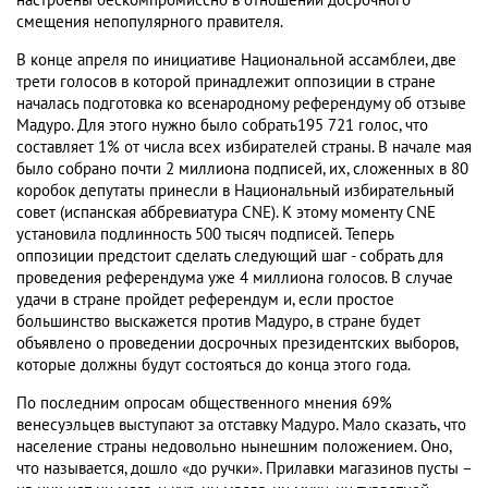
настроены бескомпромиссно в отношении досрочного
смещения непопулярного правителя.
В конце апреля по инициативе Национальной ассамблеи, две
трети голосов в которой принадлежит оппозиции в стране
началась подготовка ко всенародному референдуму об отзыве
Мадуро. Для этого нужно было собрать195 721 голос, что
составляет 1% от числа всех избирателей страны. В начале мая
было собрано почти 2 миллиона подписей, их, сложенных в 80
коробок депутаты принесли в Национальный избирательный
совет (испанская аббревиатура CNE). К этому моменту CNE
установила подлинность 500 тысяч подписей. Теперь
оппозиции предстоит сделать следующий шаг - собрать для
проведения референдума уже 4 миллиона голосов. В случае
удачи в стране пройдет референдум и, если простое
большинство выскажется против Мадуро, в стране будет
объявлено о проведении досрочных президентских выборов,
которые должны будут состояться до конца этого года.
По последним опросам общественного мнения 69%
венесуэльцев выступают за отставку Мадуро. Мало сказать, что
население страны недовольно нынешним положением. Оно,
что называется, дошло «до ручки». Прилавки магазинов пусты –