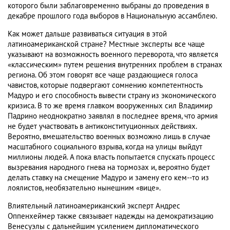
которого были заблаговременно выбраны до проведения в
декабре прошлого года выборов в Национальную ассамблею.
Как может дальше развиваться ситуация в этой
латиноамериканской стране? Местные эксперты все чаще
указывают на возможность военного переворота, что является
«классическим» путем решения внутренних проблем в странах
региона. Об этом говорят все чаще раздающиеся голоса
чавистов, которые подвергают сомнению компетентность
Мадуро и его способность вывести страну из экономического
кризиса. В то же время главком вооруженных сил Владимир
Падрино неоднократно заявлял в последнее время, что армия
не будет участвовать в антиконституционных действиях.
Вероятно, вмешательство военных возможно лишь в случае
масштабного социального взрыва, когда на улицы выйдут
миллионы людей. А пока власть попытается спускать процесс
вызревания народного гнева на тормозах и, вероятно будет
делать ставку на смещение Мадуро и замену его кем--то из
лоялистов, необязательно нынешним «вице».
Влиятельный латиноамериканский эксперт Андрес
Оппенхеймер также связывает надежды на демократизацию
Венесуэлы с дальнейшим усилением дипломатического