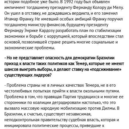
истории подобное уже было. В 1992 году был объявлен
импичмент тогдашнему президенту Фернанду Колору ди Мелу.
Он ушел в отставку, не дождавшись вердикта, и его заменил
Итамар Франку. Не имевший особых амбиций Франку поручил
тогдашнему министру финансов, будущему президенту
Фернанду Энрике Кардозу разработать план по стабилизации
экономики и борьбе с коррупцией, который впоследствии стал
основой, позволившей стране решить многие социальные и
экономические проблемы.
- Но не представляет опасность для демократии Бразилии
приход к власти таких политиков как Темер, которые не имеют
шансов выиграть выборы, а делают ставку на «подсиживание»
существующих лидеров?
- Проблема страны не в личных качествах Темера, не в его
честолюбивых попытках прийти к власти окольными путями.
Проблема в том, что правящая Партия трудящихся и многие ее
сторонники по коалиции деградировали настолько, что это
вызвало массовую народную мобилизацию против Дилмы. В
Бразилии, к счастью, существует независимая,
неподконтрольная правительству судебная власть, которая и
инициировала политические процессы, приведшие к