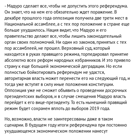
- Мадуро сделает все, чтобы не допустить этого референдума.
Он знает, что на нем его обязательно ждет поражение. В
декабре прошлого года оппозиция получила две трети мест в
Национальной ассамблее, а с тех пор положение в стране еще
больше ухудшилось. Нация видит, что Мадуро и его
правительство делают все, чтобы лишить законодательный
орган своих полномочий. Ни один из законов, принятых с тех
пор ассамблеей, не прошел. Верховный суд, который
находится в руках правящего режима, торпедировал принятие
абсолютно всех реформ народных избранников. И это привело
страну к еще большей экономической деградации. Но если
полностью бойкотировать референдум не удастся,
авторитарная власть может перенести его на следующий год, и
тогда уже вступят в силу иные положения конституции.
Оппозиция уже не сможет объявить о проведении досрочных
президентских выборов, и в случае смещения Мадуро власть
перейдет к его вице-президенту. То есть нынешний правящий
режим будет сохранен вплоть до выборов 2019 года.
Но, возможно, власти не заинтересованы даже в таком
сценарии. В будущем году итоги референдума при постоянно
ухудшающемся экономическом положении нанесут