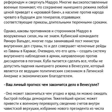
референдум и свергнуть Мадуро. Многие высокопоставленные
военные понимают, что сохранение нынешнего режима любой
ценой приведет к «кровавой бане», а насилие против народа
чревато в будущем для генералов, отдававших
соответствующие приказы, длительными тюремными сроками.
Однако, каковы противников и сторонников Мадуро в
вооруженных силах, мы не знаем. Кубинский команданте
Рамиро Вальдес, многие годы занимавший пост министра
внутренних дел страны, то и дел совершает челночные рейды
из Гаваны в Каракас. Очевидно, что его цель – создать систему
внутреннего наблюдения в армии, направленную против
диссидентов в погонах. Куба пытается сделать все, чтобы не
допустить падения нынешнего режима в Венесуэле, который
является ее ведущим политическим союзником в Латинской
Америке и экономическим благодетелем.
- Ваш личный прогноз: чем закончится дело в Венесуэле?
- Оно может закончиться чем угодно и вряд ли можно ожидать
быстрой победы демократии. Тяжелейший кризис может
привести к военному перевороту, сведению счетов внутри
чавистской верхушки, избранию нового президента из числа