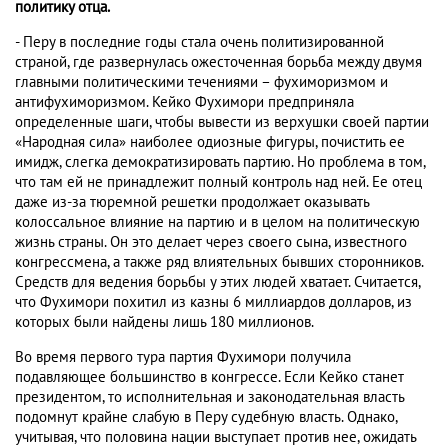
политику отца.
- Перу в последние годы стала очень политизированной
страной, где развернулась ожесточенная борьба между двумя
главными политическими течениями – фухиморизмом и
антифухиморизмом. Кейко Фухимори предприняла
определенные шаги, чтобы вывести из верхушки своей партии
«Народная сила» наиболее одиозные фигуры, почистить ее
имидж, слегка демократизировать партию. Но проблема в том,
что там ей не принадлежит полный контроль над ней. Ее отец
даже из-за тюремной решетки продолжает оказывать
колоссальное влияние на партию и в целом на политическую
жизнь страны. Он это делает через своего сына, известного
конгрессмена, а также ряд влиятельных бывших сторонников.
Средств для ведения борьбы у этих людей хватает. Считается,
что Фухимори похитил из казны 6 миллиардов долларов, из
которых были найдены лишь 180 миллионов.
Во время первого тура партия Фухимори получила
подавляющее большинство в конгрессе. Если Кейко станет
президентом, то исполнительная и законодательная власть
подомнут крайне слабую в Перу судебную власть. Однако,
учитывая, что половина нации выступает против нее, ожидать