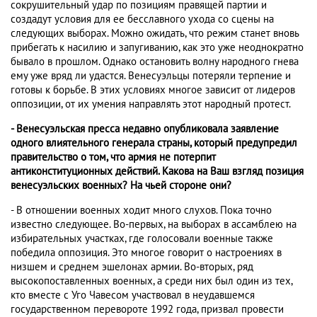
сокрушительный удар по позициям правящей партии и
создадут условия для ее бесславного ухода со сцены на
следующих выборах. Можно ожидать, что режим станет вновь
прибегать к насилию и запугиванию, как это уже неоднократно
бывало в прошлом. Однако остановить волну народного гнева
ему уже вряд ли удастся. Венесуэльцы потеряли терпение и
готовы к борьбе. В этих условиях многое зависит от лидеров
оппозиции, от их умения направлять этот народный протест.
- Венесуэльская пресса недавно опубликовала заявление
одного влиятельного генерала страны, который предупредил
правительство о том, что армия не потерпит
антиконституционных действий. Какова на Ваш взгляд позиция
венесуэльских военных? На чьей стороне они?
- В отношении военных ходит много слухов. Пока точно
известно следующее. Во-первых, на выборах в ассамблею на
избирательных участках, где голосовали военные также
победила оппозиция. Это многое говорит о настроениях в
низшем и среднем эшелонах армии. Во-вторых, ряд
высокопоставленных военных, а среди них был один из тех,
кто вместе с Уго Чавесом участвовал в неудавшемся
государственном перевороте 1992 года, призвал провести