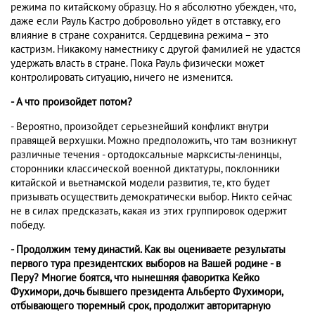
режима по китайскому образцу. Но я абсолютно убежден, что,
даже если Рауль Кастро добровольно уйдет в отставку, его
влияние в стране сохранится. Сердцевина режима – это
кастризм. Никакому наместнику с другой фамилией не удастся
удержать власть в стране. Пока Рауль физически может
контролировать ситуацию, ничего не изменится.
- А что произойдет потом?
- Вероятно, произойдет серьезнейший конфликт внутри
правящей верхушки. Можно предположить, что там возникнут
различные течения - ортодоксальные марксисты-ленинцы,
сторонники классической военной диктатуры, поклонники
китайской и вьетнамской модели развития, те, кто будет
призывать осуществить демократически выбор. Никто сейчас
не в силах предсказать, какая из этих группировок одержит
победу.
- Продолжим тему династий. Как вы оцениваете результаты
первого тура президентских выборов на Вашей родине - в
Перу? Многие боятся, что нынешняя фаворитка Кейко
Фухимори, дочь бывшего президента Альберто Фухимори,
отбывающего тюремный срок, продолжит авторитарную