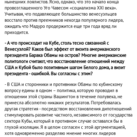
нынешних лоялистов. Ясно, однако, что это начало конца
провозглашенного Уго Чавесом «социализма XXI века».
Учитывая, что подавляющее большинство венесуэльцев
восстало против преемников некогда популярного лидера,
ожидать что Мадуро продержится еще три года вряд ли
приходится.
- А что происходит на Кубе, столь тесно связанной с
Венесуэлой? Каков был эффект от визита американского
президента Барака Обамы на остров? Многие американские
политологи считают, что восстановление отношений между
США и Кубой было позитивным шагом Белого дома, а визит
президента - ошибкой. Вы согласны с этим?
- В США и сторонники и противники Обамы по кубинскому
вопросу едины в одном – политика, которую проводил в
отношении этой страны Вашингтон в течение полувека, не
принесла абсолютно никаких результатов. Потребовалась
другая стратегия - посредством восстановления дипотношений
стимулировать развитие частного, независимого от государства
сектора Кубы, который в противном случае оставался бы в
глухой изоляции. Я в целом согласен с этой аргументацией,
хотя одновременно разделяю мнение многих лидеров