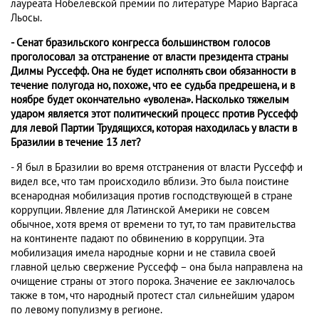
лауреата Нобелевской премии по литературе Марио Варгаса
Льосы.
- Сенат бразильского конгресса большинством голосов
проголосовал за отстранение от власти президента страны
Дилмы Руссефф. Она не будет исполнять свои обязанности в
течение полугода но, похоже, что ее судьба предрешена, и в
ноябре будет окончательно «уволена». Насколько тяжелым
ударом является этот политический процесс против Руссефф
для левой Партии Трудящихся, которая находилась у власти в
Бразилии в течение 13 лет?
- Я был в Бразилии во время отстранения от власти Руссефф и
видел все, что там происходило вблизи. Это была поистине
всенародная мобилизация против господствующей в стране
коррупции. Явление для Латинской Америки не совсем
обычное, хотя время от времени то тут, то там правительства
на континенте падают по обвинению в коррупции. Эта
мобилизация имела народные корни и не ставила своей
главной целью свержение Руссефф – она была направлена на
очищение страны от этого порока. Значение ее заключалось
также в том, что народный протест стал сильнейшим ударом
по левому популизму в регионе.