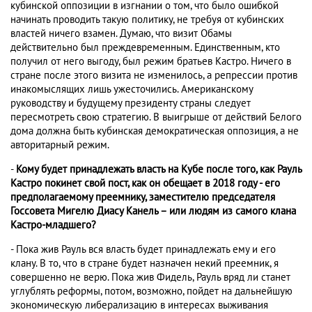
кубинской оппозиции в изгнании о том, что было ошибкой
начинать проводить такую политику, не требуя от кубинских
властей ничего взамен. Думаю, что визит Обамы
действительно был преждевременным. Единственным, кто
получил от него выгоду, был режим братьев Кастро. Ничего в
стране после этого визита не изменилось, а репрессии против
инакомыслящих лишь ужесточились. Американскому
руководству и будущему президенту страны следует
пересмотреть свою стратегию. В выигрыше от действий Белого
дома должна быть кубинская демократическая оппозиция, а не
авторитарный режим.
-
Кому будет принадлежать власть на Кубе после того, как Рауль
Кастро покинет свой пост, как он обещает в 2018 году - его
предполагаемому преемнику, заместителю председателя
Госсовета Мигелю Диасу Канель – или людям из самого клана
Кастро-младшего?
- Пока жив Рауль вся власть будет принадлежать ему и его
клану. В то, что в стране будет назначен некий преемник, я
совершенно не верю. Пока жив Фидель, Рауль вряд ли станет
углублять реформы, потом, возможно, пойдет на дальнейшую
экономическую либерализацию в интересах выживания