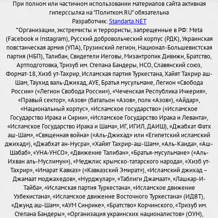
При полном или частичном использовании материалов сайта активная
гиперссылка на "Политком.RU" обязательна
Разработчик:
Standarta.NET
*Организации, экстремисты и террористы, запрещенные в РФ: Meta
(Facebook и Instagram), Русский добровольческий корпус (РДК), Украинская
повстанческая армия (УПА), Грузинский легион, Национал-Большевистская
партия (НБП), Талибан, Свидетели Иеговы, Мизантропик Дивижн, Братство,
Артподготовка, Тризуб им. Степана Бандеры, НСО, Славянский союз,
Формат-18, Хизб ут-Тахрир, Исламская партия Туркестана, Хайят Тахрир аш-
Шам, Таухид валь-Джихад, АУЕ, Братья мусульмане, Легион «Свобода
России» («Легион Свобода России»), «Чеченская Республика Ичкерия»,
«Правый сектор», «Азов» (батальон «Азов», полк «Азов»), «Айдар»,
«Национальный корпус», «Исламское государство» («Исламское
Государство Ирака и Сирии», «Исламское Государство Ирака и Леванта»,
«Исламское Государство Ирака и Шама», ИГ, ИГИЛ, ДАИШ), «Джабхат Фатх
аш-Шам», «Священная война» («Аль-Джихад» или «Египетский исламский
джихад»), «Джабхат ан-Нусра», «Хайят Тахрир-аш-Шам», «Аль-Каида», «Аш-
Шабаб», «УНА-УНСО», «Движение Талибан», «Братья-мусульмане» («Аль-
Ихван аль-Муслимун»), «Меджлис крымско-татарского народа», «Хизб ут-
Тахрир», «Имарат Кавказ» («Кавказский Эмират»), «Исламский джихад –
Джамаат моджахедов», «Нурджулар», «Таблиги Джамаат», «Лашкар-И-
Тайба», «Исламская партия Туркестана», «Исламское движение
Узбекистана», «Исламское движение Восточного Туркестана» (ИДВТ),
«Джунд аш-Шам», «АУМ Синрике», «Братство» Корчинского, «Тризуб им.
Степана Бандеры», «Организация украинских националистов» (ОУН),