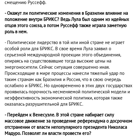
смещению Руссефф.
- Окажут ли политические изменения в Бразилии влияние на
положение внутри БРИКС? Ведь Лула был одним из идейных
отцов этого союза, а потом Руссефф также играла заметную
роль в нем.
- Политическое лидерство в той или иной стране не играет
особой роли для БРИКС. В свое время Лула заявил о
серьезной международной проекции этого объединения,
опираясь на существовавшие тогда высокие цены на
энергоносители. Сейчас ситуация совершенно иная.
Происходящие в мире процессы нанесли тяжелый удар по
таким странам как Бразилия и Россия, что в свою очередь
ослабило и БРИКС. Но одновременно в этих двух государствах
проявилась порочность несменяемой политической модели и
неэффективность экономической политики, которая также
оказалась разрушительной для БРИКС.
- Перейдем к Венесуэле. В этой стране набирает силу
массовое движение за проведение референдума о досрочном
отстранении от власти непопулярного президента Николаса
Мадуро. Позволят ли власти провести его?