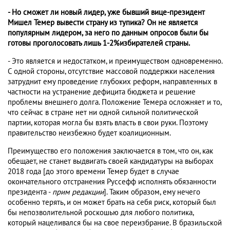
- Но сможет ли новый лидер, уже бывший вице-президент
Мишел Темер вывести страну из тупика? Он не является
популярным лидером, за него по данным опросов были бы
готовы проголосовать лишь 1-2%избирателей страны.
- Это является и недостатком, и преимуществом одновременно.
С одной стороны, отсутствие массовой поддержки населения
затруднит ему проведение глубоких реформ, направленных в
частности на устранение дефицита бюджета и решение
проблемы внешнего долга. Положение Темера осложняет и то,
что сейчас в стране нет ни одной сильной политической
партии, которая могла бы взять власть в свои руки. Поэтому
правительство неизбежно будет коалиционным.
Преимущество его положения заключается в том, что он, как
обещает, не станет выдвигать своей кандидатуры на выборах
2018 года [до этого времени Темер будет в случае
окончательного отстранения Руссефф исполнять обязанности
президента -
прим редакции
]. Таким образом, ему нечего
особенно терять, и он может брать на себя риск, который был
бы непозволительной роскошью для любого политика,
который нацеливался бы на свое переизбрание. В бразильской