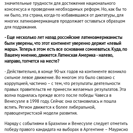
значительные трудности для достижения национального
консенсуса и проведения необходимых реформ. Но, как бы то
ни было, эта страна, когда-то избавившаяся от диктатуры, для
многих латиноамериканцев продолжает оставаться образцом
для подражания.
- Еще несколько лет назад российские латиноамериканисты
были уверены, что этот континент уверенно держит «левый
марш». Теперь в этом есть все основания сомневаться. Куда, по
Вашему мнению, движется Латинская Америка - налево,
направо, топчется на месте?
- Действительно, в конце 90-ых годов на континенте возникло
сильное левое движение. Во многом это было связано с
коррупцией, частично – с тем, что результаты деятельности
правых правительств не принесли желаемых результатов. Эта
волна поднялась прежде всего после победы Чавеса в
Венесуэле в 1998 году. Сейчас она остановилась и пошла
вспять. Регион движется к более либеральной,
правоцентристской модели развития.
Наряду с событиями в Бразилии и Венесуэле следует отметить
победу правого кандидата на выборах в Аргентине – Маурисио