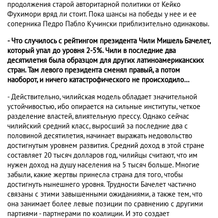
продолжения старой авторитарной политики от Кейко
Фухимори вряд ли стоит. Пока шансы на победы у нее и ее
соперника Педро Пабло Кучински приблизительно одинаковы.
- Что случилось с рейтингом президента Чили Мишель Бачелет,
который упал до уровня 2-5%. Чили в последние два
десятилетия была образцом для других латиноамериканских
стран. Там левого президента сменял правый, а потом
наоборот, и ничего катастрофического не происходило…
- Действительно, чилийская модель обладает значительной
устойчивостью, ибо опирается на сильные институты, четкое
разделение властей, влиятельную прессу. Однако сейчас
чилийский средний класс, выросший за последние два с
половиной десятилетия, начинает выражать недовольство
достигнутым уровнем развития. Средний доход в этой стране
составляет 20 тысяч долларов год, чилийцы считают, что им
нужен доход на душу населения на 5 тысяч больше. Многие
забыли, какие жертвы принесла страна для того, чтобы
достигнуть нынешнего уровня. Трудности Бачелет частично
связаны с этими завышенными ожиданиями, а также тем, что
она занимает более левые позиции по сравнению с другими
партиями - партнерами по коалиции. И это создает