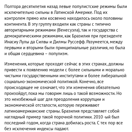
Полтора десятилетия назад левые популистские режимы были
исключительно сильны в Латинской Америке. Под их
контролем прямо или косвенно находилось около половины
континента. В эту группу входили как страны с типично
авторитарными режимами (Венесуэла), так и государства с
демократическими режимами, как Бразилия при президенте
Инасиу Лулы да Силвы и Дилмы Руссефф. Разумеется, между
первыми и вторыми были принципиальные различия, но была
и общая сердцевина – популизм.
Изменения, которые проходят сейчас в этих странах, должны
привести к появлению модели с более сильными и морально
чистыми государственными институтами и более либеральной
социально-экономической политикой. Конечно, все
происходящее не означает, что эти изменения обязательно
произойдут, пока мы говорим лишь о такой возможности. Но
это неизбежный шаг для преодоления коррупции и
экономической отсталости, которую переживают
латиноамериканские страны. Бразилия представляет собой
наглядный пример такой порочной политики. 2010 -ый был
последний годом, когда страна добилась роста. С тех пор все
без исключения индексы падают.