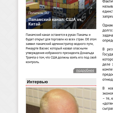
Факти
назыв
единс
Политком.RU
запрещ
Панамский канал: США vs.
Китай
Однак
долго
Панамский канал останется в руках Панамы и
задача
будет открыт для торговли из всех стран. Об этом
опред
заявил панамский администратор водного пути,
Рикаурте Васкес который назвал опасными
В рез
утверждения избранного президента Дональда
Госуд
Трампа о том, что США должны взять его под свой
котор
контроль.
деле 
компе
подробнее
предо
отнюд
Интервью
В нов
эконо
– те,
«дотя
сыгра