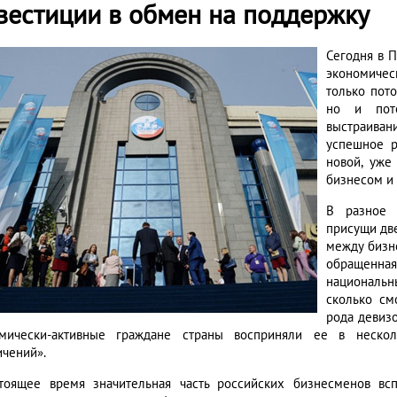
вестиции в обмен на поддержку
Сегодня в 
экономичес
только пото
но и пото
выстраива
успешное р
новой, уже
бизнесом и 
В разное 
присущи дв
между бизн
обращенна
национальн
сколько см
рода девиз
мически-активные граждане страны восприняли ее в неско
ичений».
тоящее время значительная часть российских бизнесменов вс