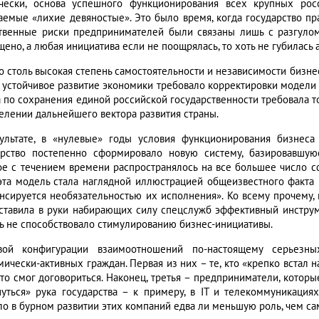
чески, основа успешного функционирования всех крупных ро
аемые «лихие девяностые». Это было время, когда государство пра
твенные риски предпринимателей были связаны лишь с разгуло
ено, а любая инициатива если не поощрялась, то хоть не губилась 
о столь высокая степень самостоятельности и независимости бизне
: устойчивое развитие экономики требовало корректировки модели 
 по сохранения единой российской государственности требовала тог
елении дальнейшего вектора развития страны.
ультате, в «нулевые» годы условия функционирования бизнеса
арство постепенно сформировало новую систему, базировавшую
ое с течением времени распространялось на все большее число с
эта модель стала наглядной иллюстрацией общеизвестного факта 
нсируется необязательностью их исполнения». Ко всему прочему,
ставила в руки набирающих силу спецслужб эффективный инструм
ь не способствовало стимулированию бизнес-инициативы.
ой конфигурации взаимоотношений по-настоящему серьезны
мически-активных граждан. Первая из них – те, кто «крепко встал 
 кто смог договориться. Наконец, третья – предприниматели, котор
нуться» рука государства – к примеру, в IT и телекоммуникациях
ло в бурном развитии этих компаний едва ли меньшую роль, чем с