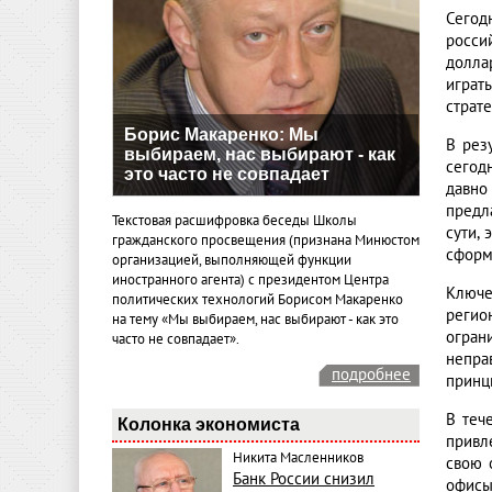
Сегод
росси
долла
играт
страт
Борис Макаренко: Мы
В рез
выбираем, нас выбирают - как
сегод
это часто не совпадает
давно
предл
Текстовая расшифровка беседы Школы
сути,
гражданского просвещения (признана Минюстом
сформ
организацией, выполняющей функции
иностранного агента) с президентом Центра
Ключе
политических технологий Борисом Макаренко
регио
на тему «Мы выбираем, нас выбирают - как это
огран
часто не совпадает».
непра
подробнее
принц
В теч
Колонка экономиста
привл
Никита Масленников
свою 
Банк России снизил
офисы