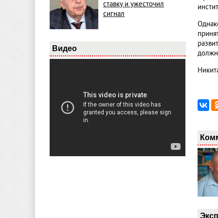
ставку и ужесточил
инсти
сигнал
Однак
приня
разви
Видео
должн
Никит
Ком
Эксп