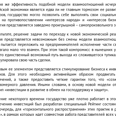
ня же эффективность подобной модели взаимоотношений исчерп
йской экономики является едва ли не главным тормозом ее развит
ров, государство могло позволить себе выполнять свои социаль
ь на противопоставлении «интересов народа» и «интересов биз
егия представляется заведомо проигрышной – самопроизвольного з
ультате, решение задачи по переходу к новой экономической реа
ня представляется невозможным без смены модели взаимоотнош
 пытается переложить на предпринимателей исполнение части св
агало мало что взамен. При этом такой компромисс в нынешних у
 это единственный возможный путь выхода из сложившегося тупика.
улировала свою часть сделки.
вым ее элементом представляется стимулирование бизнеса к инв
нов. Для этого необходимо активнейшим образом продвигать
ичений, а также предоставить четкие гарантии того, что «со
вомерного давления. Иными словами, в основу новой модели о
ип «инвестиции в развитие в обмен на господдержку и защиту».
ение некоторого времени государство уже плотно работает в эт
ечению инвестиций был разработан специальный Рейтинг состояни
очередь, для «горизонтального распространения» этих практик в
», в рамках которых идет совместная работа представителей всех 