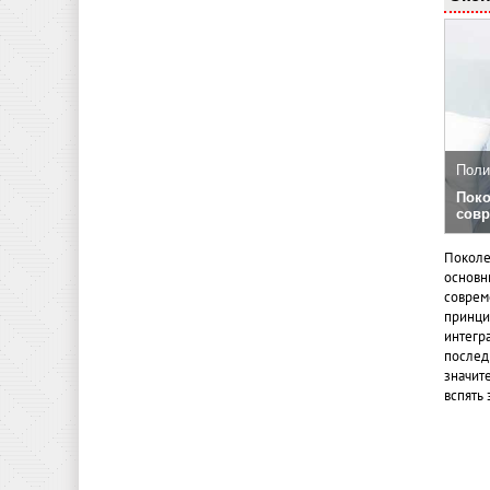
Поли
Поко
совр
Поколе
основн
совреме
принци
интегр
послед
значит
вспять 