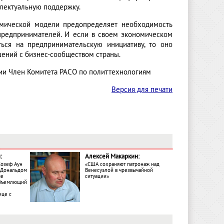
ллектуальную поддержку.
мической модели предопределяет необходимость
предпринимателей. И если в своем экономическом
ться на предпринимательскую инициативу, то оно
шений с бизнес-сообществом страны.
ции Член Комитета РАСО по политтехнологиям
Версия для печати
:
Алексей Макаркин:
Жозеф Аун
«США сохраняют патронаж над
с Дональдом
Венесуэлой в чрезвычайной
ме
ситуации»
объемлющий
ице с