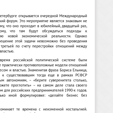
Петербурге открывается очередной Международный
кий форум. Это мероприятие является знаковым не
му, что оно проходит в юбилейный, двадцатый раз,
му, что там будут обсуждаться подходы к
нию новой экономической реальности. Однако
ешение этой задачи невозможно без проведения
 третьей по счету перестройки отношений между
властью.
время российской политической системе были
е практически противоположные модели отношений
есом и властью. Знаменитая фраза Бориса Ельница,
я к существовавшим тогда еще в рамках РСФСР
ым автономиям, – «берите суверенитета столько,
ожете проглотить» – на самом деле стала своего
ом для российских предпринимателей 1990-х годов.
лько иной формулировке: «делайте бизнес без
поминает те времена с неизменной ностальгией.