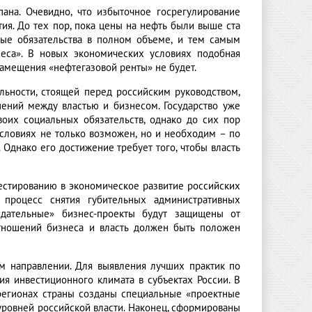
ана. Очевидно, что избыточное госрегулирование
ия. До тех пор, пока цены на нефть были выше ста
ные обязательства в полном объеме, и тем самым
неса». В новых экономических условиях подобная
амещения «нефтегазовой ренты» не будет.
льности, стоящей перед российским руководством,
ений между властью и бизнесом. Государство уже
оих социальных обязательств, однако до сих пор
словиях не только возможен, но и необходим – по
 Однако его достижение требует того, чтобы власть
естированию в экономическое развитие российских
 процесс снятия губительных административных
зидательные» бизнес-проекты будут защищены от
тношений бизнеса и власть должен быть положен
ом направлении. Для выявления лучших практик по
я инвестиционного климата в субъектах России. В
 регионах страны созданы специальные «проектные
уровней российской власти. Наконец, сформированы