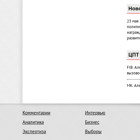
Нов
23 мая
полити
награж
развит
ЦПТ 
FIB. А
вызово
МК. Ал
Комментарии
Интервью
Аналитика
Бизнес
Экспертиза
Выборы