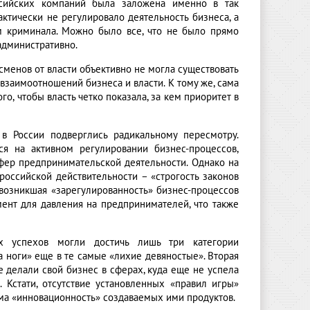
ссийских компаний была заложена именно в так
ктически не регулировало деятельность бизнеса, а
м криминала. Можно было все, что не было прямо
административно.
сменов от власти объективно не могла существовать
взаимоотношений бизнеса и власти. К тому же, сама
о, чтобы власть четко показала, за кем приоритет в
 в России подверглись радикальному пересмотру.
ся на активном регулировании бизнес-процессов,
фер предпринимательской деятельности. Однако на
российской действительности – «строгость законов
 возникшая «зарегулированность» бизнес-процессов
ент для давления на предпринимателей, что также
х успехов могли достичь лишь три категории
на ноги» еще в те самые «лихие девяностые». Вторая
ые делали свой бизнес в сферах, куда еще не успела
. Кстати, отсутствие установленных «правил игры»
ама «инновационность» создаваемых ими продуктов.