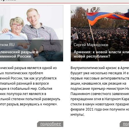
тком.RU
Сергей Маркедонов
ленческий разрыв в
Армения: к новой власти или
еменной России
новой республике?
нческий разрыв является одной из
Внутриполитический кризис в Арм
ых политических проблем
бушует уже несколько месяцев. И 
нной России, так как усугубляется
первые массовые антиправительст
пиальной разницей в вопросе
акции, начавшиеся, как реакция на
ации в глобальный мир. События
подписание премьер-министром Н
них полутора лет являются в
Пашиняном совместного заявления
ельной степени попыткой развернуть
прекращении огня в Нагорном Кара
этот разрыв, вернувшись к «норме».
стихли в канун новогодних празднес
феврале 2021 года они получили н
импульс.
подробнее
по