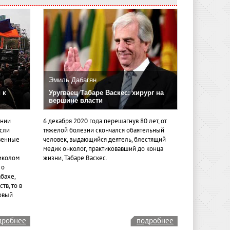
Эмиль Дабагян
 к
Уругваец Табаре Васкес: хирург на
вершине власти
ении
6 декабря 2020 года перешагнув 80 лет, от
если
тяжелой болезни скончался обаятельный
венные
человек, выдающийся деятель, блестящий
медик онколог, практиковавший до конца
иколом
жизни, Табаре Васкес.
 о
бахе,
тв, то в
овый
дробнее
подробнее