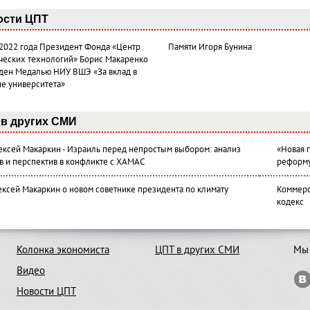
ости ЦПТ
 2022 года Президент Фонда «Центр
Памяти Игоря Бунина
ческих технологий» Борис Макаренко
ден Медалью НИУ ВШЭ «За вклад в
ие университета»
в других СМИ
лексей Макаркин - Израиль перед непростым выбором: анализ
«Новая 
в и перспектив в конфликте с ХАМАС
реформ
ексей Макаркин о новом советнике президента по климату
Коммерс
кодекс
Колонка экономиста
ЦПТ в других СМИ
Мы 
Видео
Новости ЦПТ