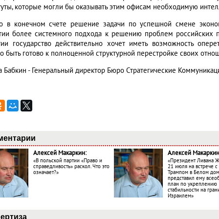
туты, которые могли бы оказывать этим офисам необходимую инте
о в конечном счете решение задачи по успешной смене эконо
тии более системного подхода к решению проблем российских 
тии государство действительно хочет иметь возможность опере
о быть готово к полноценной структурной перестройке своих отно
а Бабкин - Генеральный директор Бюро Стратегические Коммуника
ментарии
Алексей Макаркин:
Алексей Макаркин
«В польской партии «Право и
«Президент Ливана 
справедливость» раскол. Что это
21 июля на встрече 
означает?»
Трампом в Белом до
представил ему все
план по укреплению
стабильности на гран
Израилем»
ертиза