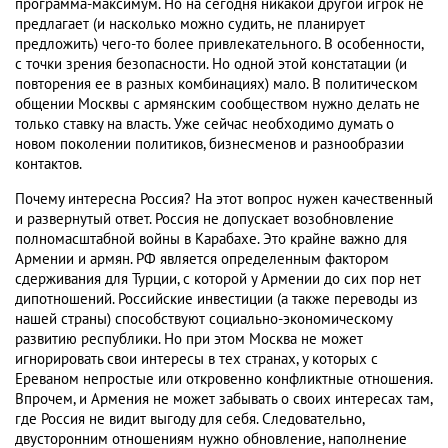
программа-максимум. Но на сегодня никакой другой игрок не
предлагает (и насколько можно судить, не планирует
предложить) чего-то более привлекательного. В особенности,
с точки зрения безопасности. Но одной этой констатации (и
повторения ее в разных комбинациях) мало. В политическом
общении Москвы с армянским сообществом нужно делать не
только ставку на власть. Уже сейчас необходимо думать о
новом поколении политиков, бизнесменов и разнообразии
контактов.
Почему интересна Россия? На этот вопрос нужен качественный
и развернутый ответ. Россия не допускает возобновление
полномасштабной войны в Карабахе. Это крайне важно для
Армении и армян. РФ является определенным фактором
сдерживания для Турции, с которой у Армении до сих пор нет
дипотношений. Российские инвестиции (а также переводы из
нашей страны) способствуют социально-экономическому
развитию республики. Но при этом Москва не может
игнорировать свои интересы в тех странах, у которых с
Ереваном непростые или откровенно конфликтные отношения.
Впрочем, и Армения не может забывать о своих интересах там,
где Россия не видит выгоду для себя. Следовательно,
двусторонним отношениям нужно обновление, наполнение