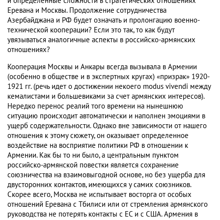
и определенные сложности в стратегических отношениях
Еревана и Москвы. Продолжение сотрудничества
Азербайджана и РФ будет означать и пролонгацию военно-
технической кооперации? Если это так, то как будут
увязываться аналогичные аспекты в российско-армянских
отношениях?
Кооперация Москвы и Анкары всегда вызывала в Армении
(особенно в обществе и в экспертных кругах) «призрак» 1920-
1921 гг. (речь идет о достижении некоего modus vivendi между
кемалистами и большевиками за счет армянских интересов).
Нередко перенос реалий того времени на нынешнюю
ситуацию происходит автоматически и наполнен эмоциями в
ущерб содержательности. Однако вне зависимости от нашего
отношения к этому сюжету, он оказывает определенное
воздействие на восприятие политики РФ в отношении к
Армении. Как бы то ни было, а центральным пунктом
российско-армянской повестки является сохранение
союзничества на взаимовыгодной основе, но без ущерба для
двусторонних контактов, имеющихся у самих союзников.
Скорее всего, Москва не испытывает восторга от особых
отношений Еревана с Тбилиси или от стремления армянского
руководства не потерять контакты с ЕС и с США. Армения в