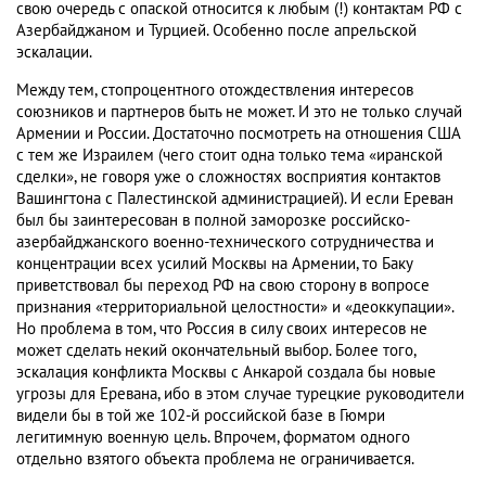
свою очередь с опаской относится к любым (!) контактам РФ с
Азербайджаном и Турцией. Особенно после апрельской
эскалации.
Между тем, стопроцентного отождествления интересов
союзников и партнеров быть не может. И это не только случай
Армении и России. Достаточно посмотреть на отношения США
с тем же Израилем (чего стоит одна только тема «иранской
сделки», не говоря уже о сложностях восприятия контактов
Вашингтона с Палестинской администрацией). И если Ереван
был бы заинтересован в полной заморозке российско-
азербайджанского военно-технического сотрудничества и
концентрации всех усилий Москвы на Армении, то Баку
приветствовал бы переход РФ на свою сторону в вопросе
признания «территориальной целостности» и «деоккупации».
Но проблема в том, что Россия в силу своих интересов не
может сделать некий окончательный выбор. Более того,
эскалация конфликта Москвы с Анкарой создала бы новые
угрозы для Еревана, ибо в этом случае турецкие руководители
видели бы в той же 102-й российской базе в Гюмри
легитимную военную цель. Впрочем, форматом одного
отдельно взятого объекта проблема не ограничивается.