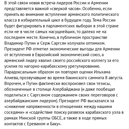
В этой связи новая встреча лидеров России и Армении
представляется важной «сверкой часов». Особенно, если
принять во внимание вступление армянского политического
класса в избирательный цикл в будущем году. Тема России
будет фигурировать в парламентских выборах в этой стране
если не в числе самых насущнейших, то далеко не на
последнем месте. Конечно, в публичном пространстве
Владимир Путин и Серж Саргсян излучали оптимизм.
Президент РФ отметил экономические выгоды для Армении
от вступления в Евразийский экономический союз, а
армянский лидер хвалил своего российского коллегу за его
усилия по нагорно-карабахскому урегулированию.
Парадоксальным образом он повторял оценки Ильхама
Алиева, прозвучавшие во время бакинского саммита 8 августа.
Впрочем, и Путин фактически воспроизвел свои тезисы,
обозначенные в столице Азербайджана (и даже пообещал
поделиться с Саргсяном содержанием своих переговоров с
азербайджанским лидером). Президент РФ высказался за
«снижение напряженности в отношениях между нашими
соседями» и «содействие поиску развязок карабахского узла в
рамках Минской группы ОБСЕ, а также в ходе прямых
контактов с Ереваном и Баку».