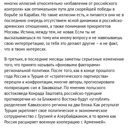
многих иллюзий относительно «избавления от российского
контроля» как оптимальном пути для скорейшей победы в
борьбе за Карабах. Но такие иллюзии есть, и питаются они не в
последнюю очередь отсутствием ясной динамики в российско-
армянских отношениях, а также понимания приоритетов
Москвы. Истина, между тем, не новая. Если ты не
высказываешься по тому или иному вопросу и не навязываешь
свою интерпретацию, за тебя это делают другие – и не факт,
что в твоих интересах.
В-третьих, в последние месяцы заметны серьезные изменения
того, что принято называть «фоновыми факторами»
региональной политики. После того, как в конце прошлого
года Россия и Турция от «стратегического партнерства»
перешли к конфронтации, многие авторы, прогнозировали
поляризацию сил в Закавказье. По мнению польского
востоковеда Конрада Заштовта, российско-турецкие
противоречия из-за Ближнего Востока будут «углублять
разделение Кавказского региона на два блока. Как результат
Турция укрепляет свое политическое и экономическое
сотрудничество с Грузией и Азербайджаном, в то время как
Россия расширяет военную кооперацию с Арменией».