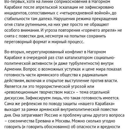
Во-первых, хотя на линии соприкосновения в Нагорном
Карабахе после апрельской эскалации не зафиксировано
инцидентов, сопоставимых с «четырехдневной войной», до
стабильности там далеко. Нарушения режима прекращения
огня стали рутинными, на них уже просто не обращают
особого внимания. И угроза повторения «горячего апреля» не
снята с повестки дня, несмотря на попытки сохранить
переговорный формат и мирный процесс.
Во-вторых, неурегулированный конфликт в Нагорном
Карабахе в очередной раз стал катализатором социально-
политической активности (и даже турбулентности) внутри
Армении. Вопрос о возможных уступках и цене мира показал
готовность части армянского общества к радикальным
действиям, включая и открытое выступление против власти.
Является ли это террористической угрозой или
«революционным творчеством масс» – тема отдельной
дискуссии. Зафиксируем лишь, что такая готовность имеется.
Сама же рефлексия по поводу защиты «нашего Карабаха»
выходит за рамки армянской внутриполитической повестки
дня. Она затрагивает Россию и проблему цены другого вопроса
– союзничества Еревана и Москвы. Можно сколько угодно
говорить (и говорить обоснованно) об опасности и вредности