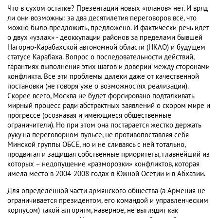
Что в сухом остатке? Презентации новых «планов» нет. И вряд
ли они возможны: за два десятилетия переговоров всё, что
можно было предложить, предложено. И фактически речь идет
о двух «узлах» - деоккупации районов за пределами бывшей
Нагорно-Карабахской автономной области (НКАО) и будущем
статусе Карабаха. Вопрос о последовательности действий,
гарантиях выполнения этих шагов и доверии между сторонами
конфликта. Все эти проблемы далеки даже от качественной
постановки (не говоря уже о возможностях реализации).
Скорее всего, Москва не будет форсировано подталкивать
мирный процесс ради абстрактных заявлений о скором мире и
прогрессе (осознавая и имеющиеся общественные
ограничители). Но при этом она постарается жестко держать
руку на переговорном пульсе, не противопоставляя себя
Минской группы ОБСЕ, но и не сливаясь с ней тотально,
продвигая и защищая собственные приоритеты, главнейший из
которых – недопущение «разморозки» конфликтов, которая
имела место в 2004-2008 годах в Южной Осетии и в Абхазии.
Для определенной части армянского общества (а Армения не
ограничивается президентом, его командой и управленческим
корпусом) такой алгоритм, наверное, не выглядит как