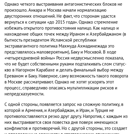
Однако четкого выстраивания антагонистических блоков не
произошло. Анкара и Москва начали нормализацию
двусторонних отношений. Не факт, что сторонам удастся
вернуться к ситуации «до 2015 года». Однако стремление
избежать открытого противостояния налицо. Как налицо и
нахождение общих точек между Ираном и Азербайджаном (в
бытность президентом Исламской республики
экстравагантного политика Махмуда Ахмадинежада это
представлялось маловероятным), Баку и Москвой. В ходе
«четырехдневной войны» Россия недвусмысленно показала,
что не будет собственными руками подталкивать слом статус-
кво в Нагорном Карабахе и делать финальный выбор между
Ереваном и Баку. Наверное, саму возможность такого поворота
в Москве рассматривают. Однако не хотят ускорять этот
процесс, справедливо опасаясь мультипликации рисков и
непредсказуемости.
С одной стороны, появляется запрос на сложную политику, в
которой и Армения, и Азербайджан, и Иран, и Турция не
противопоставляются резко друг другу. Напротив, с каждым из
них выстраивается своя повестка дня поверх имеющихся
конфликтов и противоречий. Но с другой стороны, это создает