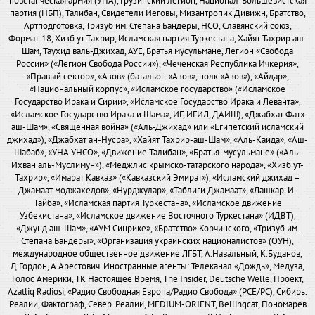
повстанческая армия (УПА), Грузинский легион, Национал-Большевистская
партия (НБП), Талибан, Свидетели Иеговы, Мизантропик Дивижн, Братство,
Артподготовка, Тризуб им. Степана Бандеры, НСО, Славянский союз,
Формат-18, Хизб ут-Тахрир, Исламская партия Туркестана, Хайят Тахрир аш-
Шам, Таухид валь-Джихад, АУЕ, Братья мусульмане, Легион «Свобода
России» («Легион Свобода России»), «Чеченская Республика Ичкерия»,
«Правый сектор», «Азов» (батальон «Азов», полк «Азов»), «Айдар»,
«Национальный корпус», «Исламское государство» («Исламское
Государство Ирака и Сирии», «Исламское Государство Ирака и Леванта»,
«Исламское Государство Ирака и Шама», ИГ, ИГИЛ, ДАИШ), «Джабхат Фатх
аш-Шам», «Священная война» («Аль-Джихад» или «Египетский исламский
джихад»), «Джабхат ан-Нусра», «Хайят Тахрир-аш-Шам», «Аль-Каида», «Аш-
Шабаб», «УНА-УНСО», «Движение Талибан», «Братья-мусульмане» («Аль-
Ихван аль-Муслимун»), «Меджлис крымско-татарского народа», «Хизб ут-
Тахрир», «Имарат Кавказ» («Кавказский Эмират»), «Исламский джихад –
Джамаат моджахедов», «Нурджулар», «Таблиги Джамаат», «Лашкар-И-
Тайба», «Исламская партия Туркестана», «Исламское движение
Узбекистана», «Исламское движение Восточного Туркестана» (ИДВТ),
«Джунд аш-Шам», «АУМ Синрике», «Братство» Корчинского, «Тризуб им.
Степана Бандеры», «Организация украинских националистов» (ОУН),
международное общественное движение ЛГБТ, А.Навальный, К.Буданов,
Д.Гордон, А.Арестович. Иностранные агенты: Телеканал «Дождь», Медуза,
Голос Америки, ТК Настоящее Время, The Insider, Deutsche Welle, Проект,
Azatliq Radiosi, «Радио Свободная Европа/Радио Свобода» (PCE/PC), Сибирь.
Реалии, Фактограф, Север. Реалии, MEDIUM-ORIENT, Bellingcat, Пономарев