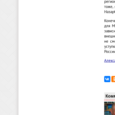
регион
тоже,
Назар
Конеч
для М
завис
внешн
не см
уступ
Росси
Алекс
Ком