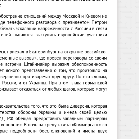
.
ы обострение отношений между Москвой и Киевом не
оде телефонного разговора с президентом Петром
бежать эскалации напряженности с Россией в связи
елей пытаются выступить европейские участники
ск, приехал в Екатеринбург на открытие российско-
ременные вызовы», где провел переговоры со своим
ле встречи Штайнмайер выразил обеспокоенность
ет ясного представления о том, что произошло на
вершенно противоречат друг другу. По его словам,
России, и от Украины. При этом глава германской
ризывает отказаться от любых шагов, которые могут
казательства того, что это была диверсия, которая
стерства обороны Украины и имела своей целью
МИД РФ обещал предоставить западным партнерам
енности». В ночь на среду газета «Коммерсант» со
торые подробности боестолкновений и имена двух