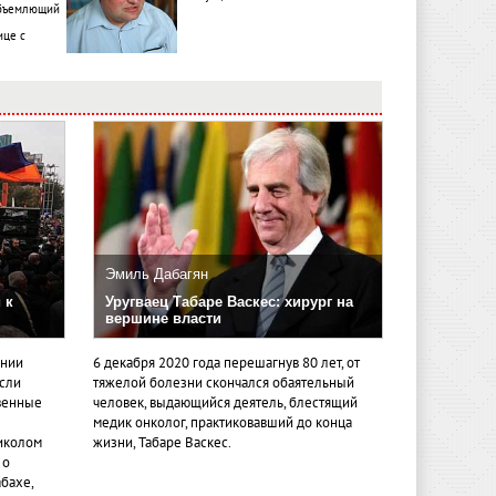
объемлющий
ице с
Эмиль Дабагян
 к
Уругваец Табаре Васкес: хирург на
вершине власти
ении
6 декабря 2020 года перешагнув 80 лет, от
если
тяжелой болезни скончался обаятельный
венные
человек, выдающийся деятель, блестящий
медик онколог, практиковавший до конца
иколом
жизни, Табаре Васкес.
 о
бахе,