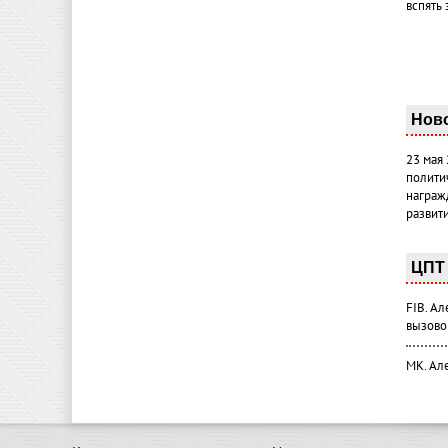
вспять 
Нов
23 мая
полити
награж
развит
ЦПТ 
FIB. А
вызово
МК. Ал