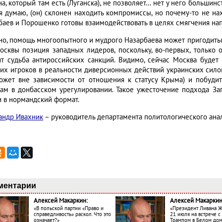
а, который там есть (Луганска), не позволяет… нет у него большинс
 я думаю, (он) склонен находить компромиссы, но почему-то не нах
баев и Порошенко готовы взаимодействовать в целях смягчения на
но, помощь многоопытного и мудрого Назарбаева может пригодитьс
осквы позиция западных лидеров, поскольку, во-первых, только он
ит судьба антироссийских санкций. Видимо, сейчас Москва будет
их игроков в реальности диверсионных действий украинских силов
ожет вне зависимости от отношения к статусу Крыма) и побуд
кам в донбасском урегулировании. Такое ужесточение подхода За
и в нормандский формат.
андр Ивахник
– руководитель департамента политологического ана
ментарии
Алексей Макаркин:
Алексей Макаркин
«В польской партии «Право и
«Президент Ливана 
справедливость» раскол. Что это
21 июля на встрече 
означает?»
Трампом в Белом до