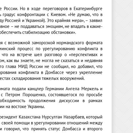
е России. Но в ходе переговоров в Екатеринбурге
ь градус конфронтации с Киевом. «Не думаю, что в
 Россией и Украиной). Это крайняя мера», – заявил
вное – не поддаваться эмоциям, не впадать в какие-
обеспечить стабилизацию обстановки».
ция с возможной заморозкой нормандского формата
 минский процесс по урегулированию конфликта в
 что на встрече шел разговор о «перспективах и
, как вы знаете, не могла не сказаться и недавняя
го глава МИД России не сообщил, но добавил, что
лирования конфликта в Донбассе через укрепление
местах складирования тяжелых вооружений.
рмата подали канцлер Германии Ангела Меркель и
 с Петром Порошенко, состоявшегося по просьбе
обходимость продолжения дискуссии в рамках
и на востоке Украины.
резидент Казахстана Нурсултан Назарбаев, который
 о своей помощи в урегулировании отношений между
 говорил, что принять статус Донбасса и второго