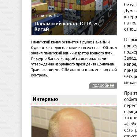
безус
Думаю
Политком.RU
к тер
на по
Панамский канал: США vs.
отноше
Китай
Разры
Панамский канал останется в руках Панамы и
приве
будет открыт для торговли из всех стран. Об этом
подче
заявил панамский администратор водного пути,
Запад
Рикаурте Васкес который назвал опасными
непре
утверждения избранного президента Дональда
Трампа о том, что США должны взять его под свой
призр
контроль.
четыр
механ
подробнее
При э
Интервью
событ
перес
офици
хвата
«фейк
есть 
струк