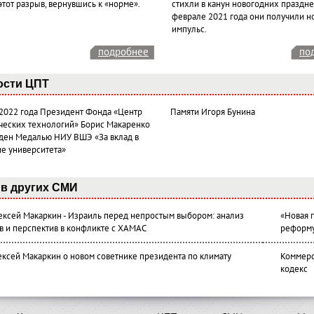
этот разрыв, вернувшись к «норме».
стихли в канун новогодних празднес
феврале 2021 года они получили н
импульс.
подробнее
по
ости ЦПТ
 2022 года Президент Фонда «Центр
Памяти Игоря Бунина
ческих технологий» Борис Макаренко
ден Медалью НИУ ВШЭ «За вклад в
ие университета»
в других СМИ
лексей Макаркин - Израиль перед непростым выбором: анализ
«Новая 
в и перспектив в конфликте с ХАМАС
реформ
ексей Макаркин о новом советнике президента по климату
Коммерс
кодекс