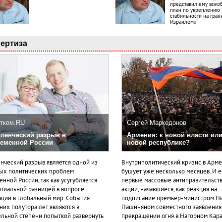
представил ему все
план по укреплению
стабильности на гран
Израилем»
ертиза
тком.RU
Сергей Маркедонов
ленческий разрыв в
Армения: к новой власти или
еменной России
новой республике?
нческий разрыв является одной из
Внутриполитический кризис в Арм
ых политических проблем
бушует уже несколько месяцев. И 
нной России, так как усугубляется
первые массовые антиправительст
пиальной разницей в вопросе
акции, начавшиеся, как реакция на
ации в глобальный мир. События
подписание премьер-министром Н
них полутора лет являются в
Пашиняном совместного заявления
ельной степени попыткой развернуть
прекращении огня в Нагорном Кара