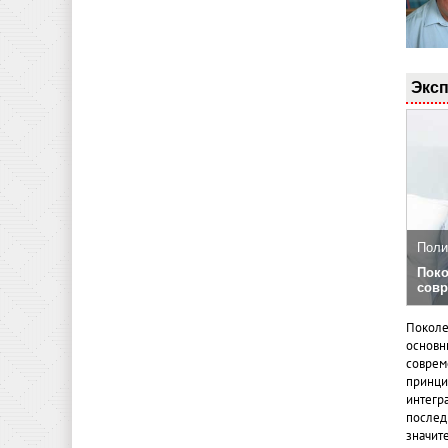
Эксп
Поли
Поко
совр
Поколе
основн
совреме
принци
интегр
послед
значит