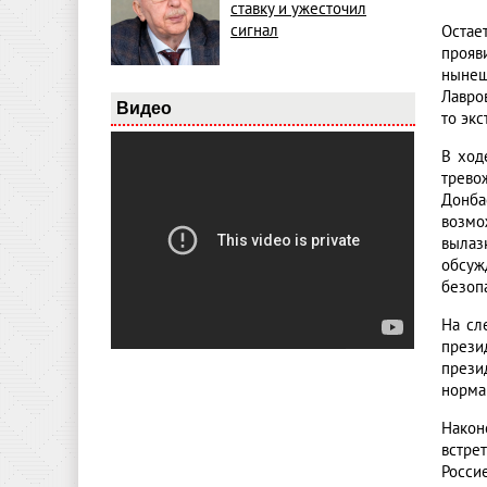
ставку и ужесточил
сигнал
Остае
прояв
нынеш
Лавро
Видео
то эк
В ход
трево
Донба
возмо
вылаз
обсуж
безоп
На сл
прези
прези
норма
Након
встре
Росси