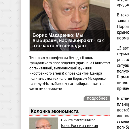
«радик
В так
зашло
Порош
крымс
Борис Макаренко: Мы
норма
выбираем, нас выбирают - как
это часто не совпадает
15 ав
герма
Текстовая расшифровка беседы Школы
росси
гражданского просвещения (признана Минюстом
ситуа
организацией, выполняющей функции
полуо
иностранного агента) с президентом Центра
Герма
политических технологий Борисом Макаренко
дипло
на тему «Мы выбираем, нас выбирают - как это
приве
часто не совпадает».
подробнее
В отв
плани
деста
Колонка экономиста
«допо
Никита Масленников
ссылк
Банк России снизил
погиб