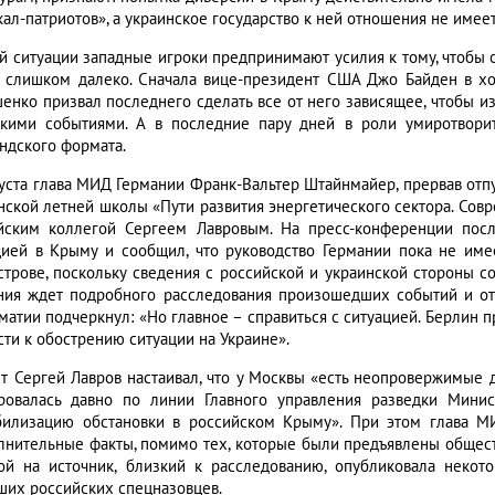
ал-патриотов», а украинское государство к ней отношения не имеет
ой ситуации западные игроки предпринимают усилия к тому, чтоб
 слишком далеко. Сначала вице-президент США Джо Байден в х
енко призвал последнего сделать все от него зависящее, чтобы из
кими событиями. А в последние пару дней в роли умиротворит
ндского формата.
густа глава МИД Германии Франк-Вальтер Штайнмайер, прервав отпу
нской летней школы «Пути развития энергетического сектора. Сов
йским коллегой Сергеем Лавровым. На пресс-конференции пос
цией в Крыму и сообщил, что руководство Германии пока не име
строве, поскольку сведения с российской и украинской стороны со
ния ждет подробного расследования произошедших событий и от 
матии подчеркнул: «Но главное – справиться с ситуацией. Берлин п
сти к обострению ситуации на Украине».
ет Сергей Лавров настаивал, что у Москвы «есть неопровержимые до
ровалась давно по линии Главного управления разведки Мини
билизацию обстановки в российском Крыму». При этом глава 
лнительные факты, помимо тех, которые были предъявлены обществ
ой на источник, близкий к расследованию, опубликовала неко
ших российских спецназовцев.