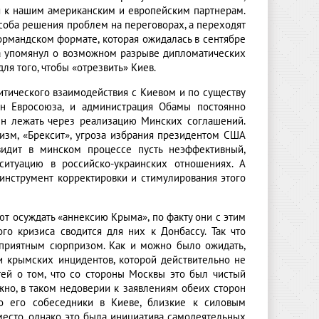
ся к нашим американским и европейским партнерам.
особа решения проблем на переговорах, а переходят
ормандском формате, которая ожидалась в сентябре
та упомянул о возможном разрыве дипломатических
ля того, чтобы «отрезвить» Киев.
тического взаимодействия с Киевом и по существу
н Евросоюза, и администрация Обамы постоянно
ен лежать через реализацию Минских соглашений.
изм, «Брексит», угроза избрания президентом США
 видит в минском процессе пусть неэффективный,
ситуацию в российско-украинских отношениях. А
инструмент корректировки и стимулирования этого
т осуждать «аннексию Крыма», по факту они с этим
го кризиса сводится для них к Донбассу. Так что
еприятным сюрпризом. Как и можно было ожидать,
 крымских инцидентов, которой действительно не
тей о том, что со стороны Москвы это был чистый
ожно, в таком недоверии к заявлениям обеих сторон
что его собеседники в Киеве, близкие к силовым
место, однако это была инициатива самодеятельных