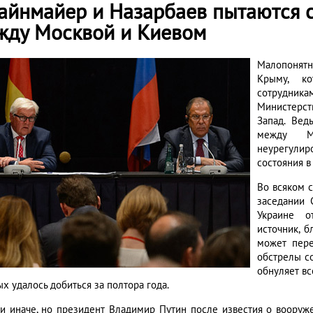
айнмайер и Назарбаев пытаются 
жду Москвой и Киевом
Малопонятн
Крыму, ко
сотрудника
Министерст
Запад. Вед
между М
неурегулир
состояния в
Во всяком с
заседании 
Украине о
источник, б
может пере
обстрелы со
обнуляет вс
х удалось добиться за полтора года.
ли иначе, но президент Владимир Путин после известия о вооруж