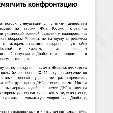
смягчить конфронтацию
ая история с неудавшимися попытками диверсий в
торые, по версии ФСБ России, готовились
ми украинской военной разведки и планировались
вом обороны Украины, не на шутку встревожила
ь эта история, вызвавшая информационную войну
осквой и Киевом, чревата переводом
ованной ситуации в Донбассе из замороженного
 новую эскалацию.
лучае, по информации газеты «Ведомости», хотя на
Совета безопасности РФ 11 августа нанесение по
тветных военных ударов не рассматривалось,
лизкий к руководству ДНР, не исключил, что Москва
стать сдерживать действия армии ДНР в ответ на
 стороны украинских силовиков. А это, естественно,
е скромные результаты урегулирования в Донбассе,
енных столкновениях в Крыму жестко заявил: «Мы,