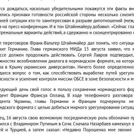
тся дождаться, насколько убедительными покажутся эти факты вн
ились признаки готовности российской стороны несколько снизит
ней ситуации кто-то заинтересован в разрыве дипотношений (между
в на пресс-конференции. И в тон Штайнмайеру добавил: «Сейчас гла
стремальные варианты действий, а сдержанно и сконцентрированно 
е переговоров Франк-Вальтер Штайнмайер дал понять, что ситуа
жит Германию. Глава германского МИДа 15 августа заявил, что
ссе должен продолжать действовать. Сергей Лавров подтвердил,
жностях возобновления диалога в нормандском формате, на котором
ка в Крыму украинских диверсантов». Ничего более определенно
дался вопрос о том, как способствовать выработке путей урегу
асности и усиление контроля миссии ОБСЕ в зоне безопасности и 
едующий день свой голос в пользу сохранения нормандского фо
дент Франции Франсуа Олланд. В ходе телефонного разговора
дента Украины, главы Германии и Франции подчеркнули не
ндского формата с целью добиться мирного урегулирования ситуаци
ец, 16 августа свою возможную посредническую роль обозначил п
тился с Владимиром Путиным в Сочи. Сначала Назарбаев намекнул
ей и Турцией, а затем сказал: «Недавно Порошенко мне звонил и