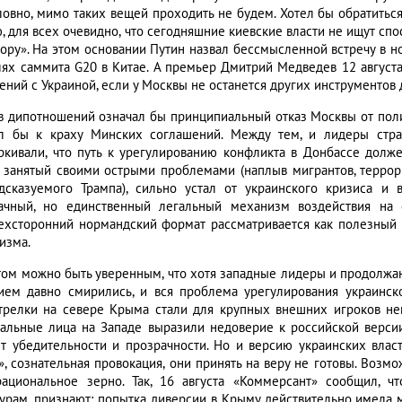
ловно, мимо таких вещей проходить не будем. Хотел бы обратить
, для всех очевидно, что сегодняшние киевские власти не ищут сп
рору». На этом основании Путин назвал бессмысленной встречу в н
лях саммита G20 в Китае. А премьер Дмитрий Медведев 12 авгус
ний с Украиной, если у Москвы не останется других инструментов д
в дипотношений означал бы принципиальный отказ Москвы от поли
л бы к краху Минских соглашений. Между тем, и лидеры стра
ркивали, что путь к урегулированию конфликта в Донбассе долж
, занятый своими острыми проблемами (наплыв мигрантов, террор
дсказуемого Трампа), сильно устал от украинского кризиса и
ачный, но единственный легальный механизм воздействия на 
ехсторонний нормандский формат рассматривается как полезный 
изма.
том можно быть уверенным, что хотя западные лидеры и продолжаю
ием давно смирились, и вся проблема урегулирования украинско
трелки на севере Крыма стали для крупных внешних игроков н
альные лица на Западе выразили недоверие к российской версии
ет убедительности и прозрачности. Но и версию украинских влас
», сознательная провокация, они принять на веру не готовы. Возм
рациональное зерно. Так, 16 августа «Коммерсант» сообщил, 
турам, признают: попытка диверсии в Крыму действительно имела 