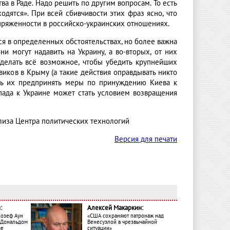
тва в Раде. Надо решить по другим вопросам. То есть
одятся». При всей сбивчивости этих фраз ясно, что
пряженности в российско-украинских отношениях.
я в определенных обстоятельствах, но более важна
и могут надавить на Украину, а во-вторых, от них
 делать всё возможное, чтобы убедить крупнейших
иков в Крыму (а такие действия оправдывать никто
ить их предпринять меры по принуждению Киева к
пада к Украине может стать условием возвращения
лиза Центра политических технологий
Версия для печати
:
Алексей Макаркин:
Жозеф Аун
«США сохраняют патронаж над
с Дональдом
Венесуэлой в чрезвычайной
ме
ситуации»