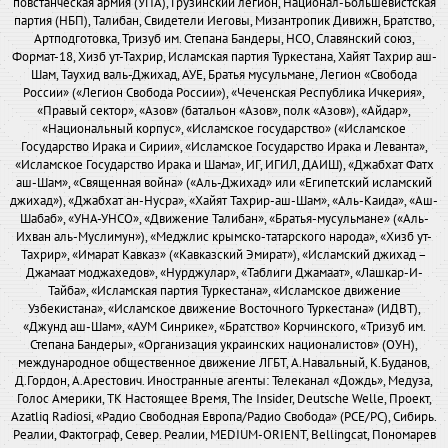
повстанческая армия (УПА), Грузинский легион, Национал-Большевистская
партия (НБП), Талибан, Свидетели Иеговы, Мизантропик Дивижн, Братство,
Артподготовка, Тризуб им. Степана Бандеры, НСО, Славянский союз,
Формат-18, Хизб ут-Тахрир, Исламская партия Туркестана, Хайят Тахрир аш-
Шам, Таухид валь-Джихад, АУЕ, Братья мусульмане, Легион «Свобода
России» («Легион Свобода России»), «Чеченская Республика Ичкерия»,
«Правый сектор», «Азов» (батальон «Азов», полк «Азов»), «Айдар»,
«Национальный корпус», «Исламское государство» («Исламское
Государство Ирака и Сирии», «Исламское Государство Ирака и Леванта»,
«Исламское Государство Ирака и Шама», ИГ, ИГИЛ, ДАИШ), «Джабхат Фатх
аш-Шам», «Священная война» («Аль-Джихад» или «Египетский исламский
джихад»), «Джабхат ан-Нусра», «Хайят Тахрир-аш-Шам», «Аль-Каида», «Аш-
Шабаб», «УНА-УНСО», «Движение Талибан», «Братья-мусульмане» («Аль-
Ихван аль-Муслимун»), «Меджлис крымско-татарского народа», «Хизб ут-
Тахрир», «Имарат Кавказ» («Кавказский Эмират»), «Исламский джихад –
Джамаат моджахедов», «Нурджулар», «Таблиги Джамаат», «Лашкар-И-
Тайба», «Исламская партия Туркестана», «Исламское движение
Узбекистана», «Исламское движение Восточного Туркестана» (ИДВТ),
«Джунд аш-Шам», «АУМ Синрике», «Братство» Корчинского, «Тризуб им.
Степана Бандеры», «Организация украинских националистов» (ОУН),
международное общественное движение ЛГБТ, А.Навальный, К.Буданов,
Д.Гордон, А.Арестович. Иностранные агенты: Телеканал «Дождь», Медуза,
Голос Америки, ТК Настоящее Время, The Insider, Deutsche Welle, Проект,
Azatliq Radiosi, «Радио Свободная Европа/Радио Свобода» (PCE/PC), Сибирь.
Реалии, Фактограф, Север. Реалии, MEDIUM-ORIENT, Bellingcat, Пономарев