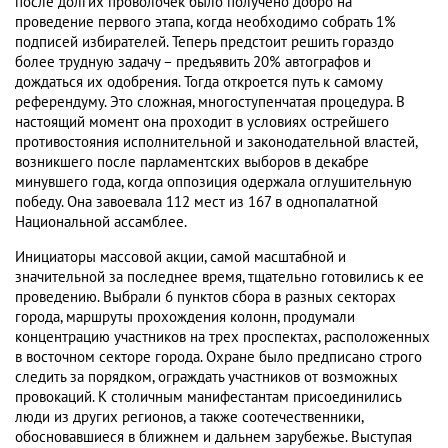
после долгих проволочек было получено добро на
проведение первого этапа, когда необходимо собрать 1%
подписей избирателей. Теперь предстоит решить гораздо
более трудную задачу – предъявить 20% автографов и
дождаться их одобрения. Тогда откроется путь к самому
референдуму. Это сложная, многоступенчатая процедура. В
настоящий момент она проходит в условиях острейшего
противостояния исполнительной и законодательной властей,
возникшего после парламентских выборов в декабре
минувшего года, когда оппозиция одержала оглушительную
победу. Она завоевала 112 мест из 167 в однопалатной
Национальной ассамблее.
Инициаторы массовой акции, самой масштабной и
значительной за последнее время, тщательно готовились к ее
проведению. Выбрали 6 пунктов сбора в разных секторах
города, маршруты прохождения колонн, продумали
концентрацию участников на трех проспектах, расположенных
в восточном секторе города. Охране было предписано строго
следить за порядком, ограждать участников от возможных
провокаций. К столичным манифестантам присоединились
люди из других регионов, а также соотечественники,
обосновавшиеся в ближнем и дальнем зарубежье. Выступая