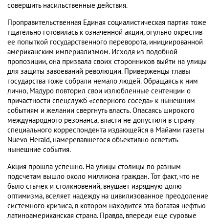
совершить насильственные действия.
Проправительственная Единая социалистическая партия тоже
тщательно готовилась к означенной акции, огульно окрестив
ее попыткой государственного переворота, инициированной
американским империализмом. Исходя из подобной
пропозиции, она призвала своих сторонников выйти на улицы
для защиты завоеваний революции. Приверженцы главы
государства тоже собрали немало людей. Обращаясь к ним
лично, Мадуро повторил свои излюбленные сентенции о
причастности спецслужб «северного соседа» к нынешним
событиям и желании свергнуть власть. Опасаясь широкого
международного резонанса, власти не допустили в страну
специального корреспондента издающейся в Майами газеты
Nuevo Herald, намеревавшегося объективно осветить
нынешние события.
Акция прошла успешно. На улицы столицы по разным
подсчетам вышло около миллиона граждан. Тот факт, что не
было стычек и столкновений, внушает изрядную долю
оптимизма, вселяет надежду на цивилизованное преодоление
системного кризиса, в котором находится эта богатая нефтью
латиноамериканская страна. Правда, впереди еще суровые