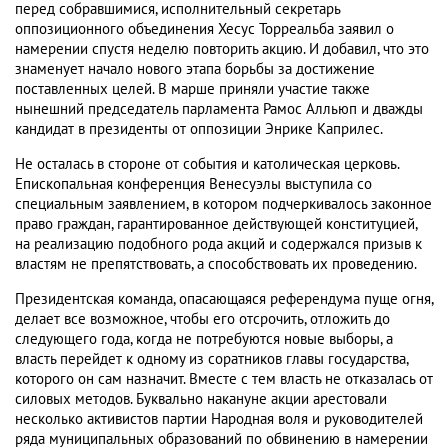
перед собравшимися, исполнительный секретарь
оппозиционного объединения Хесус Торреальба заявил о
намерении спустя неделю повторить акцию. И добавил, что это
знаменует начало нового этапа борьбы за достижение
поставленных целей. В марше приняли участие также
нынешний председатель парламента Рамос Алльюп и дважды
кандидат в президенты от оппозиции Энрике Каприлес.
Не осталась в стороне от события и католическая церковь.
Епископальная конференция Венесуэлы выступила со
специальным заявлением, в котором подчеркивалось законное
право граждан, гарантированное действующей конституцией,
на реализацию подобного рода акций и содержался призыв к
властям не препятствовать, а способствовать их проведению.
Президентская команда, опасающаяся референдума пуще огня,
делает все возможное, чтобы его отсрочить, отложить до
следующего года, когда не потребуются новые выборы, а
власть перейдет к одному из соратников главы государства,
которого он сам назначит. Вместе с тем власть не отказалась от
силовых методов. Буквально накануне акции арестовали
несколько активистов партии Народная воля и руководителей
ряда муниципальных образований по обвинению в намерении