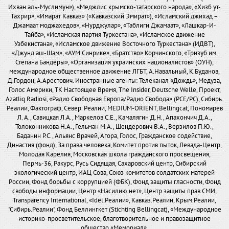
Ихван аль-Муслимун»), «Меджлис крымско-татарского народа», «Хизб ут-
Тахрир», «Имарат Кавказ» («Кавказский Эмират»), «Исламский джихад –
Джамаат моджахедов», «Нурджулар», «Таблиги Джамаат», «Лашкар-И-
Тайба», «Исламская партия Туркестана», «Исламское движение
Узбекистана», «Исламское движение Восточного Туркестана» (ИДВТ),
«Джунд аш-Шам», «АУМ Синрике», «Братство» Корчинского, «Тризуб им.
Степана Бандеры», «Организация украинских националистов» (ОУН),
международное общественное движение ЛГБТ, А.Навальный, К.Буданов,
Д.Гордон, А.Арестович. Иностранные агенты: Телеканал «Дождь», Медуза,
Голос Америки, ТК Настоящее Время, The Insider, Deutsche Welle, Проект,
Azatliq Radiosi, «Радио Свободная Европа/Радио Свобода» (PCE/PC), Сибирь.
Реалии, Фактограф, Север. Реалии, MEDIUM-ORIENT, Bellingcat, Пономарев
Л. А., Савицкая Л.А., Маркелов С.Е., Камалягин Д.Н., Апахончич Д.А.,
Толоконникова Н.А., Гельман М.А., Шендерович В.А., Верзилов П.Ю.,
Баданин Р.С., Альянс Врачей, Агора, Голос, Гражданское содействие,
Династия (фонд), За права человека, Комитет против пыток, Левада-Центр,
Молодая Карелия, Московская школа гражданского просвещения,
Пермь-36, Ракурс, Русь Сидящая, Сахаровский центр, Сибирский
экологический центр, ИАЦ Сова, Союз комитетов солдатских матерей
России, Фонд борьбы с коррупцией (ФБК), Фонд защиты гласности, Фонд
свободы информации, Центр «Насилию.нет», Центр защиты прав СМИ,
Transparency International, «Idel.Реалии», Кавказ.Реалии, Крым.Реалии,
"Сибирь.Реалии", Фонд Беллингкет (Stichting Bellingcat), «Международное
историко-просветительское, благотворительное и правозащитное
общество «Мемориал».