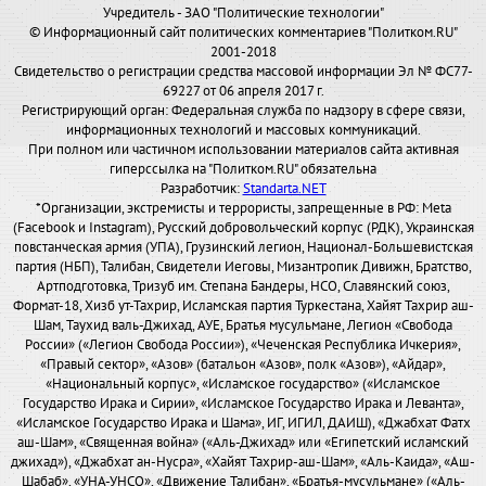
Учредитель - ЗАО "Политические технологии"
© Информационный сайт политических комментариев "Политком.RU"
2001-2018
Свидетельство о регистрации средства массовой информации Эл № ФС77-
69227 от 06 апреля 2017 г.
Регистрирующий орган: Федеральная служба по надзору в сфере связи,
информационных технологий и массовых коммуникаций.
При полном или частичном использовании материалов сайта активная
гиперссылка на "Политком.RU" обязательна
Разработчик:
Standarta.NET
*Организации, экстремисты и террористы, запрещенные в РФ: Meta
(Facebook и Instagram), Русский добровольческий корпус (РДК), Украинская
повстанческая армия (УПА), Грузинский легион, Национал-Большевистская
партия (НБП), Талибан, Свидетели Иеговы, Мизантропик Дивижн, Братство,
Артподготовка, Тризуб им. Степана Бандеры, НСО, Славянский союз,
Формат-18, Хизб ут-Тахрир, Исламская партия Туркестана, Хайят Тахрир аш-
Шам, Таухид валь-Джихад, АУЕ, Братья мусульмане, Легион «Свобода
России» («Легион Свобода России»), «Чеченская Республика Ичкерия»,
«Правый сектор», «Азов» (батальон «Азов», полк «Азов»), «Айдар»,
«Национальный корпус», «Исламское государство» («Исламское
Государство Ирака и Сирии», «Исламское Государство Ирака и Леванта»,
«Исламское Государство Ирака и Шама», ИГ, ИГИЛ, ДАИШ), «Джабхат Фатх
аш-Шам», «Священная война» («Аль-Джихад» или «Египетский исламский
джихад»), «Джабхат ан-Нусра», «Хайят Тахрир-аш-Шам», «Аль-Каида», «Аш-
Шабаб», «УНА-УНСО», «Движение Талибан», «Братья-мусульмане» («Аль-