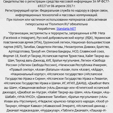
Свидетельство о регистрации средства массовой информации Эл № ФС77-
69227 от 06 апреля 2017 г.
Регистрирующий орган: Федеральная служба по надзору в сфере связи,
информационных технологий и массовых коммуникаций.
При полном или частичном использовании материалов сайта активная
гиперссылка на "Политком.RU" обязательна
Разработчик:
Standarta.NET
*Организации, экстремисты и террористы, запрещенные в РФ: Meta
(Facebook и Instagram), Русский добровольческий корпус (РДК), Украинская
повстанческая армия (УПА), Грузинский легион, Национал-Большевистская
партия (НБП), Талибан, Свидетели Иеговы, Мизантропик Дивижн, Братство,
Артподготовка, Тризуб им. Степана Бандеры, НСО, Славянский союз,
Формат-18, Хизб ут-Тахрир, Исламская партия Туркестана, Хайят Тахрир аш-
Шам, Таухид валь-Джихад, АУЕ, Братья мусульмане, Легион «Свобода
России» («Легион Свобода России»), «Чеченская Республика Ичкерия»,
«Правый сектор», «Азов» (батальон «Азов», полк «Азов»), «Айдар»,
«Национальный корпус», «Исламское государство» («Исламское
Государство Ирака и Сирии», «Исламское Государство Ирака и Леванта»,
«Исламское Государство Ирака и Шама», ИГ, ИГИЛ, ДАИШ), «Джабхат Фатх
аш-Шам», «Священная война» («Аль-Джихад» или «Египетский исламский
джихад»), «Джабхат ан-Нусра», «Хайят Тахрир-аш-Шам», «Аль-Каида», «Аш-
Шабаб», «УНА-УНСО», «Движение Талибан», «Братья-мусульмане» («Аль-
Ихван аль-Муслимун»), «Меджлис крымско-татарского народа», «Хизб ут-
Тахрир», «Имарат Кавказ» («Кавказский Эмират»), «Исламский джихад –
Джамаат моджахедов», «Нурджулар», «Таблиги Джамаат», «Лашкар-И-