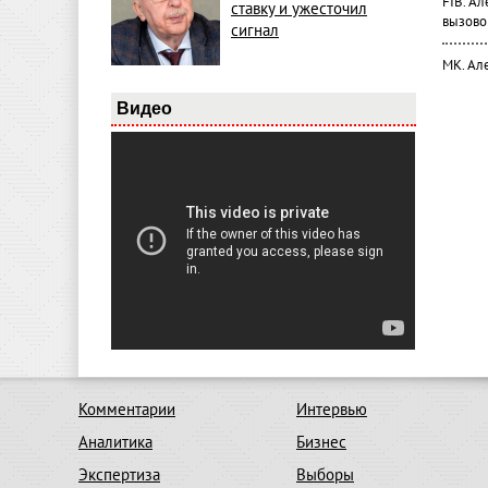
FIB. А
ставку и ужесточил
вызово
сигнал
МК. Ал
Видео
Комментарии
Интервью
Аналитика
Бизнес
Экспертиза
Выборы