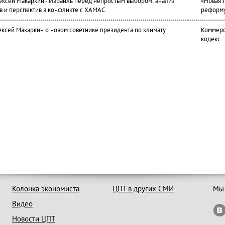
лексей Макаркин - Израиль перед непростым выбором: анализ
«Новая 
в и перспектив в конфликте с ХАМАС
реформ
ексей Макаркин о новом советнике президента по климату
Коммерс
кодекс
Колонка экономиста
ЦПТ в других СМИ
Мы 
Видео
Новости ЦПТ