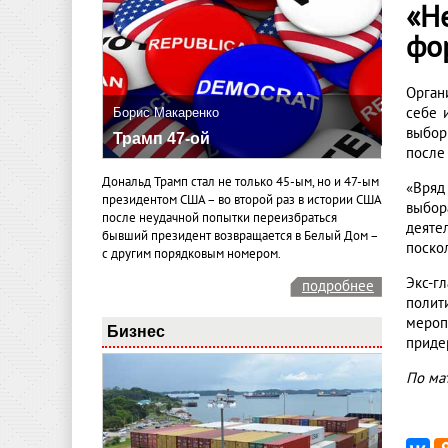
«Н
фо
Орган
себе 
Борис Макаренко
выборы
Трамп 47-ой
после
Дональд Трамп стал не только 45-ым, но и 47-ым
«Вряд
президентом США – во второй раз в истории США
выбор
после неудачной попытки переизбраться
деяте
бывший президент возвращается в Белый Дом –
поско
с другим порядковым номером.
Экс-г
подробнее
полит
мероп
Бизнес
приде
По ма