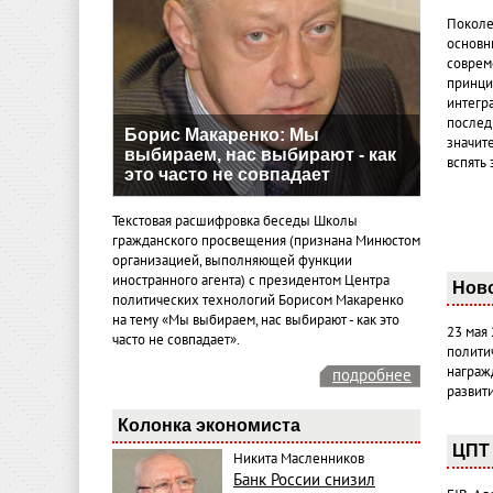
Поколе
основн
совреме
принци
интегр
послед
Борис Макаренко: Мы
значит
выбираем, нас выбирают - как
вспять 
это часто не совпадает
Текстовая расшифровка беседы Школы
гражданского просвещения (признана Минюстом
организацией, выполняющей функции
иностранного агента) с президентом Центра
Нов
политических технологий Борисом Макаренко
на тему «Мы выбираем, нас выбирают - как это
23 мая
часто не совпадает».
полити
награж
подробнее
развит
Колонка экономиста
ЦПТ 
Никита Масленников
Банк России снизил