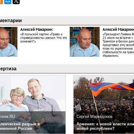
ментарии
Алексей Макаркин:
Алексей Макаркин
«В польской партии «Право и
«Президент Ливана 
справедливость» раскол. Что это
21 июля на встрече 
означает?»
Трампом в Белом до
представил ему все
план по укреплению
стабильности на гран
Израилем»
ертиза
тком.RU
Сергей Маркедонов
ленческий разрыв в
Армения: к новой власти или
еменной России
новой республике?