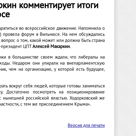
ркин комментирует итоги
юсе
вратиться во всероссийское движение. Напомнила о
Р) провела форум в Вильнюсе. На нем обсуждались
, вопрос о том, какой может или должна быть страна
е-президент ЦПТ
Алексей Макаркин
.
ники в большинстве своем ждали, что либералы на
дходы. Недаром они упирали на внепарламентскую
к, чем на организацию, у которой есть будущее,
брать вокруг себя людей, которые готовы заниматься
у. Достаточно посмотреть на позиционирование
 с нынешней российской властью. Ходорковский же
 частности, с тем же присоединением Крыма».
Версия для печати