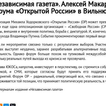
езависимая газета». Алексей Мака
рума «Открытой России» в Вильн
изация Михаила Ходорковского «Открытая Россия» (ОР) может пре
и еще одна оппозиционная организация – «Свободная Россия» (С
, внешняя и внутренняя политика, борьба с диктатурой. И, конечно
 ухода Владимира Путина. События прокомментировал первый виц
 ли мероприятие связано только с результатами выборов. Участ
ах выступят неудачно, заранее разрабатывая альтернативные по
льность. Однако форум больше похож на тупиковый междусобойчи
льку реальных путей выхода из кризиса не прозвучало.
лава ЮКОСа, напротив, инвестирует в перспективу, он стремится со
икой, и СМИ, которые согласны будут принять его поддержк
риятий. Форум ОР – радикальный, отвергающий все, что связано
рживается той позиции, что принимает политическую реальность, в
териалам издания «Независимая газета»