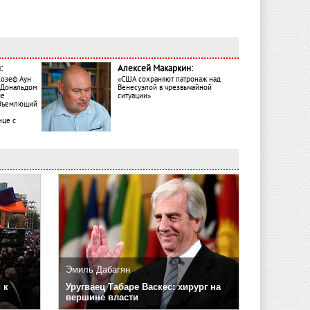
:
Алексей Макаркин:
Жозеф Аун
«США сохраняют патронаж над
с Дональдом
Венесуэлой в чрезвычайной
ме
ситуации»
объемлющий
ице с
Эмиль Дабагян
 к
Уругваец Табаре Васкес: хирург на
вершине власти