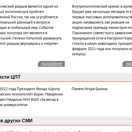
нческий разрыв является одной из
Внутриполитический кризис в Арм
ых политических проблем
бушует уже несколько месяцев. И 
нной России, так как усугубляется
первые массовые антиправительст
пиальной разницей в вопросе
акции, начавшиеся, как реакция на
ации в глобальный мир. События
подписание премьер-министром Н
них полутора лет являются в
Пашиняном совместного заявления
ельной степени попыткой развернуть
прекращении огня в Нагорном Кара
этот разрыв, вернувшись к «норме».
стихли в канун новогодних празднес
феврале 2021 года они получили н
импульс.
подробнее
по
ости ЦПТ
 2022 года Президент Фонда «Центр
Памяти Игоря Бунина
ческих технологий» Борис Макаренко
ден Медалью НИУ ВШЭ «За вклад в
ие университета»
в других СМИ