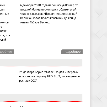
ении
6 декабря 2020 года перешагнув 80 лет, от
если
тяжелой болезни скончался обаятельный
венные
человек, выдающийся деятель, блестящий
медик онколог, практиковавший до конца
иколом
жизни, Табаре Васкес.
 о
бахе,
тв, то в
овый
дробнее
подробнее
24 декабря Борис Макаренко дал интервью
новостному порталу НИУ ВШЭ, посвященное
распаду СССР