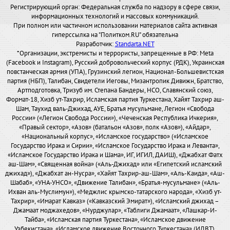
Регистрирующий орган: Федеральная служба по надзору в сфере связи,
информационных технологий и массовых коммуникаций.
При полном или частичном использовании материалов сайта активная
гиперссылка на "Политком.RU" обязательна
Разработчик:
Standarta.NET
*Организации, экстремисты и террористы, запрещенные в РФ: Meta
(Facebook и Instagram), Русский добровольческий корпус (РДК), Украинская
повстанческая армия (УПА), Грузинский легион, Национал-Большевистская
партия (НБП), Талибан, Свидетели Иеговы, Мизантропик Дивижн, Братство,
Артподготовка, Тризуб им. Степана Бандеры, НСО, Славянский союз,
Формат-18, Хизб ут-Тахрир, Исламская партия Туркестана, Хайят Тахрир аш-
Шам, Таухид валь-Джихад, АУЕ, Братья мусульмане, Легион «Свобода
России» («Легион Свобода России»), «Чеченская Республика Ичкерия»,
«Правый сектор», «Азов» (батальон «Азов», полк «Азов»), «Айдар»,
«Национальный корпус», «Исламское государство» («Исламское
Государство Ирака и Сирии», «Исламское Государство Ирака и Леванта»,
«Исламское Государство Ирака и Шама», ИГ, ИГИЛ, ДАИШ), «Джабхат Фатх
аш-Шам», «Священная война» («Аль-Джихад» или «Египетский исламский
джихад»), «Джабхат ан-Нусра», «Хайят Тахрир-аш-Шам», «Аль-Каида», «Аш-
Шабаб», «УНА-УНСО», «Движение Талибан», «Братья-мусульмане» («Аль-
Ихван аль-Муслимун»), «Меджлис крымско-татарского народа», «Хизб ут-
Тахрир», «Имарат Кавказ» («Кавказский Эмират»), «Исламский джихад –
Джамаат моджахедов», «Нурджулар», «Таблиги Джамаат», «Лашкар-И-
Тайба», «Исламская партия Туркестана», «Исламское движение
Узбекистана», «Исламское движение Восточного Туркестана» (ИДВТ),