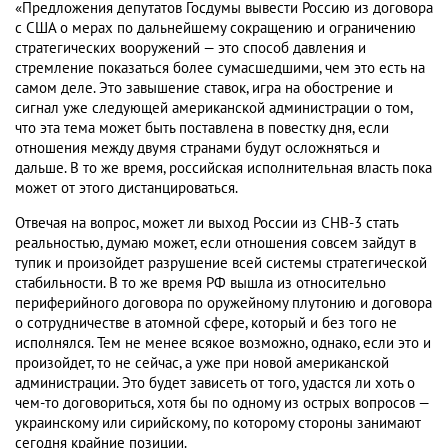
«Предложения депутатов Госдумы вывести Россию из договора
с США о мерах по дальнейшему сокращению и ограничению
стратегических вооружений — это способ давления и
стремление показаться более сумасшедшими, чем это есть на
самом деле. Это завышение ставок, игра на обострение и
сигнал уже следующей американской администрации о том,
что эта тема может быть поставлена в повестку дня, если
отношения между двумя странами будут осложняться и
дальше. В то же время, российская исполнительная власть пока
может от этого дистанцироваться.
Отвечая на вопрос, может ли выход России из СНВ-3 стать
реальностью, думаю может, если отношения совсем зайдут в
тупик и произойдет разрушение всей системы стратегической
стабильности. В то же время РФ вышла из относительно
периферийного договора по оружейному плутонию и договора
о сотрудничестве в атомной сфере, который и без того не
исполнялся. Тем не менее всякое возможно, однако, если это и
произойдет, то не сейчас, а уже при новой американской
администрации. Это будет зависеть от того, удастся ли хоть о
чем-то договориться, хотя бы по одному из острых вопросов —
украинскому или сирийскому, по которому стороны занимают
сегодня крайние позиции.