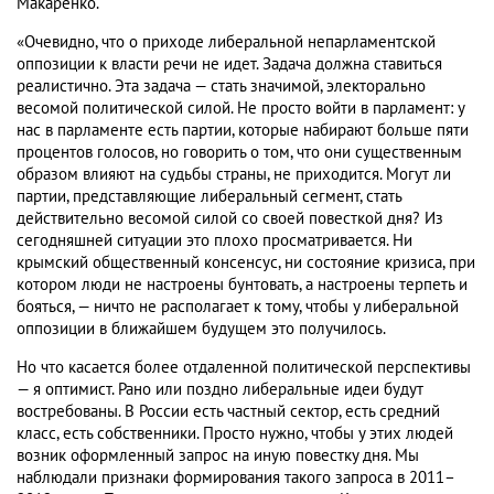
Макаренко.
«Очевидно, что о приходе либеральной непарламентской
оппозиции к власти речи не идет. Задача должна ставиться
реалистично. Эта задача — стать значимой, электорально
весомой политической силой. Не просто войти в парламент: у
нас в парламенте есть партии, которые набирают больше пяти
процентов голосов, но говорить о том, что они существенным
образом влияют на судьбы страны, не приходится. Могут ли
партии, представляющие либеральный сегмент, стать
действительно весомой силой со своей повесткой дня? Из
сегодняшней ситуации это плохо просматривается. Ни
крымский общественный консенсус, ни состояние кризиса, при
котором люди не настроены бунтовать, а настроены терпеть и
бояться, — ничто не располагает к тому, чтобы у либеральной
оппозиции в ближайшем будущем это получилось.
Но что касается более отдаленной политической перспективы
— я оптимист. Рано или поздно либеральные идеи будут
востребованы. В России есть частный сектор, есть средний
класс, есть собственники. Просто нужно, чтобы у этих людей
возник оформленный запрос на иную повестку дня. Мы
наблюдали признаки формирования такого запроса в 2011–