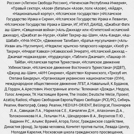
России» («Легион Свобода России»), «Чеченская Республика Ичкерия»,
«Правый сектор», «Азов» (батальон «Азов», полк «Азов»), «Айдар»,
«Национальный корпус», «Исламское государство» («Исламское
Государство Ирака и Сирии», «Исламское Государство Ирака и Леванта»,
«Исламское Государство Ирака и Шама», ИГ, ИГИЛ, ДАИШ), «Джабхат Фатх
аш-Шам», «Священная война» («Аль-Джихад» или «Египетский исламский
джихад»), «Джабхат ан-Нусра», «Хайят Тахрир-аш-Шам», «Аль-Каида», «Аш-
Шабаб», «УНА-УНСО», «Движение Талибан», «Братья-мусульмане» («Аль-
Ихван аль-Муслимун»), «Меджлис крымско-татарского народа», «Хизб ут-
Тахрир», «Имарат Кавказ» («Кавказский Эмират»), «Исламский джихад –
Джамаат моджахедов», «Нурджулар», «Таблиги Джамаат», «Лашкар-И-
Тайба», «Исламская партия Туркестана», «Исламское движение
Узбекистана», «Исламское движение Восточного Туркестана» (ИДВТ),
«Джунд аш-Шам», «АУМ Синрике», «Братство» Корчинского, «Тризуб им.
Степана Бандеры», «Организация украинских националистов» (ОУН),
международное общественное движение ЛГБТ, А.Навальный, К.Буданов,
Д.Гордон, А.Арестович. Иностранные агенты: Телеканал «Дождь», Медуза,
Голос Америки, ТК Настоящее Время, The Insider, Deutsche Welle, Проект,
Azatliq Radiosi, «Радио Свободная Европа/Радио Свобода» (PCE/PC), Сибирь.
Реалии, Фактограф, Север. Реалии, MEDIUM-ORIENT, Bellingcat, Пономарев
Л. А., Савицкая Л.А., Маркелов С.Е., Камалягин Д.Н., Апахончич Д.А.,
Толоконникова Н.А., Гельман М.А., Шендерович В.А., Верзилов П.Ю.,
Баданин Р.С., Альянс Врачей, Агора, Голос, Гражданское содействие,
Династия (фонд), За права человека, Комитет против пыток, Левада-Центр,
Молодая Карелия, Московская школа гражданского просвещения,