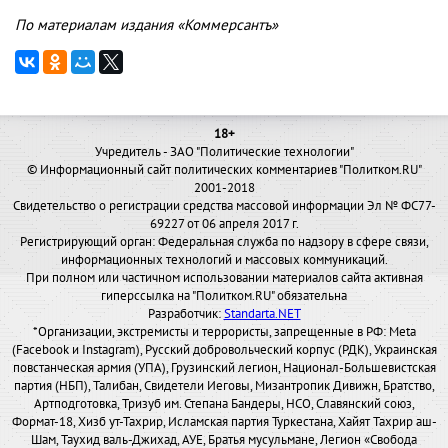
По материалам издания «Коммерсантъ»
18+
Учредитель - ЗАО "Политические технологии"
© Информационный сайт политических комментариев "Политком.RU"
2001-2018
Свидетельство о регистрации средства массовой информации Эл № ФС77-
69227 от 06 апреля 2017 г.
Регистрирующий орган: Федеральная служба по надзору в сфере связи,
информационных технологий и массовых коммуникаций.
При полном или частичном использовании материалов сайта активная
гиперссылка на "Политком.RU" обязательна
Разработчик:
Standarta.NET
*Организации, экстремисты и террористы, запрещенные в РФ: Meta
(Facebook и Instagram), Русский добровольческий корпус (РДК), Украинская
повстанческая армия (УПА), Грузинский легион, Национал-Большевистская
партия (НБП), Талибан, Свидетели Иеговы, Мизантропик Дивижн, Братство,
Артподготовка, Тризуб им. Степана Бандеры, НСО, Славянский союз,
Формат-18, Хизб ут-Тахрир, Исламская партия Туркестана, Хайят Тахрир аш-
Шам, Таухид валь-Джихад, АУЕ, Братья мусульмане, Легион «Свобода