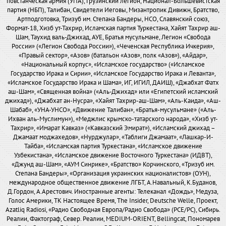
повстанческая армия (УПА), Грузинский легион, Национал-Большевистская
партия (НБП), Талибан, Свидетели Иеговы, Мизантропик Дивижн, Братство,
Артподготовка, Тризуб им. Степана Бандеры, НСО, Славянский союз,
Формат-18, Хизб ут-Тахрир, Исламская партия Туркестана, Хайят Тахрир аш-
Шам, Таухид валь-Джихад, АУЕ, Братья мусульмане, Легион «Свобода
России» («Легион Свобода России»), «Чеченская Республика Ичкерия»,
«Правый сектор», «Азов» (батальон «Азов», полк «Азов»), «Айдар»,
«Национальный корпус», «Исламское государство» («Исламское
Государство Ирака и Сирии», «Исламское Государство Ирака и Леванта»,
«Исламское Государство Ирака и Шама», ИГ, ИГИЛ, ДАИШ), «Джабхат Фатх
аш-Шам», «Священная война» («Аль-Джихад» или «Египетский исламский
джихад»), «Джабхат ан-Нусра», «Хайят Тахрир-аш-Шам», «Аль-Каида», «Аш-
Шабаб», «УНА-УНСО», «Движение Талибан», «Братья-мусульмане» («Аль-
Ихван аль-Муслимун»), «Меджлис крымско-татарского народа», «Хизб ут-
Тахрир», «Имарат Кавказ» («Кавказский Эмират»), «Исламский джихад –
Джамаат моджахедов», «Нурджулар», «Таблиги Джамаат», «Лашкар-И-
Тайба», «Исламская партия Туркестана», «Исламское движение
Узбекистана», «Исламское движение Восточного Туркестана» (ИДВТ),
«Джунд аш-Шам», «АУМ Синрике», «Братство» Корчинского, «Тризуб им.
Степана Бандеры», «Организация украинских националистов» (ОУН),
международное общественное движение ЛГБТ, А.Навальный, К.Буданов,
Д.Гордон, А.Арестович. Иностранные агенты: Телеканал «Дождь», Медуза,
Голос Америки, ТК Настоящее Время, The Insider, Deutsche Welle, Проект,
Azatliq Radiosi, «Радио Свободная Европа/Радио Свобода» (PCE/PC), Сибирь.
Реалии, Фактограф, Север. Реалии, MEDIUM-ORIENT, Bellingcat, Пономарев