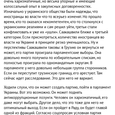
очень харизматичные, но весьма упорные и имеющие
колоссальный опыт в закулисных договоренностях.
Изначально у украинского общества были надежды, что
иностранцы во власти что-то всерьез изменят. Но прошло
время, кто-то оказался некомпетентен, кто-то столкнулся с
украинскими реалиями и сам решил уйти, третьи стали
конфликтовать и уже их «ушли». Саакашвили ближе к третьей
категории. Если присмотреться, количество иностранцев во
власти на Украине в принципе резко уменьшилось. Ну и
перспективы Саакашвили таковы: в Грузию он вернуться не
может, его партия проиграла парламентские выборы. Она
довольно много получила по избирательным спискам, но
полностью проиграла по одномандатным округам. В
парламенте у него довольно небольшая группа сторонников.
Если он переступит грузинскую границу, его арестуют. Там
сейчас идет расследование. Это для него не вариант.
Ходили слухи, что он может создать партию, пойти в парламент
Украины. Вот это возможно. Он может поднять
антикоррупционные лозунги. Человек он харизматичный, его
даже могут выбрать. Другое дело, что это тоже для него не
оптимальный выход. Если он пройдет в Раду, он будет главой
одной из фракций. Согласно соцопросам условная партия