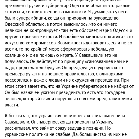
президент Грузии и губернатор Одесской области это разные
статусы и, соответственно, возможности. Я думаю, что у него
были суперамбиции, когда он приходил на руководство
Одесской областью, а потом выяснилось, что он ничего
целиком не контролирует - там есть облсовет, мэрия Одессы и
другие серьезные игроки. И вообще украинская политики - это
искусство компромиссов. Возможность договорить, если не со
всеми, то по крайней мере сформировать небольшую
коалицию и с ее помощью играть. У Саакашвили это не
получалось. Он действует по принципу «самозванцев нам не
надо, председатель буду я». Он предыдущего украинского
премьера ругал и нынешнее правительство, с олигархами
поссорился, и даже с людьми из окружения президента. При
этом стоит заметить, что на Украине губернаторов не избирают.
Он был назначен указом президента, то есть это государев
человек, который взял и поругался со всеми представителями
власти.
Я бы сказал, что украинская политическая элита вытеснила
Саакашвили. Он, наверное, когда приехал на Украину,
рассчитывал, что займет сразу ведущие позиции. Но
украинские политики не слабые. Да, большинство из них не