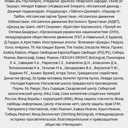
Ихван аль-Муслимун»), «Меджлис крымско-татарского народа», «Хизб ут-
Тахрир», «Имарат Кавказ» («Кавказский Эмират»), «Исламский джихад –
Джамаат моджахедов», «Нурджулар», «Таблиги Джамаат», «Лашкар-И-
Тайба», «Исламская партия Туркестана», «Исламское движение
Узбекистана», «Исламское движение Восточного Туркестана» (ИДВТ),
«Джунд аш-Шам», «АУМ Синрике», «Братство» Корчинского, «Тризуб им.
Степана Бандеры», «Организация украинских националистов» (ОУН),
международное общественное движение ЛГБТ, А.Навальный, К.Буданов,
Д.Гордон, А.Арестович. Иностранные агенты: Телеканал «Дождь», Медуза,
Голос Америки, ТК Настоящее Время, The Insider, Deutsche Welle, Проект,
Azatliq Radiosi, «Радио Свободная Европа/Радио Свобода» (PCE/PC), Сибирь.
Реалии, Фактограф, Север. Реалии, MEDIUM-ORIENT, Bellingcat, Пономарев
Л. А., Савицкая Л.А., Маркелов С.Е., Камалягин Д.Н., Апахончич Д.А.,
Толоконникова Н.А., Гельман М.А., Шендерович В.А., Верзилов П.Ю.,
Баданин Р.С., Альянс Врачей, Агора, Голос, Гражданское содействие,
Династия (фонд), За права человека, Комитет против пыток, Левада-Центр,
Молодая Карелия, Московская школа гражданского просвещения,
Пермь-36, Ракурс, Русь Сидящая, Сахаровский центр, Сибирский
экологический центр, ИАЦ Сова, Союз комитетов солдатских матерей
России, Фонд борьбы с коррупцией (ФБК), Фонд защиты гласности, Фонд
свободы информации, Центр «Насилию.нет», Центр защиты прав СМИ,
Transparency International, «Idel.Реалии», Кавказ.Реалии, Крым.Реалии,
"Сибирь.Реалии", Фонд Беллингкет (Stichting Bellingcat), «Международное
историко-просветительское, благотворительное и правозащитное
общество «Мемориал».