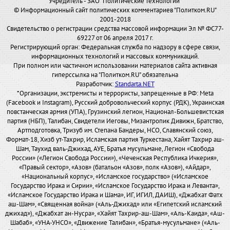
Учредитель - ЗАО "Политические технологии"
© Информационный сайт политических комментариев "Политком.RU"
2001-2018
Свидетельство о регистрации средства массовой информации Эл № ФС77-
69227 от 06 апреля 2017 г.
Регистрирующий орган: Федеральная служба по надзору в сфере связи,
информационных технологий и массовых коммуникаций.
При полном или частичном использовании материалов сайта активная
гиперссылка на "Политком.RU" обязательна
Разработчик:
Standarta.NET
*Организации, экстремисты и террористы, запрещенные в РФ: Meta
(Facebook и Instagram), Русский добровольческий корпус (РДК), Украинская
повстанческая армия (УПА), Грузинский легион, Национал-Большевистская
партия (НБП), Талибан, Свидетели Иеговы, Мизантропик Дивижн, Братство,
Артподготовка, Тризуб им. Степана Бандеры, НСО, Славянский союз,
Формат-18, Хизб ут-Тахрир, Исламская партия Туркестана, Хайят Тахрир аш-
Шам, Таухид валь-Джихад, АУЕ, Братья мусульмане, Легион «Свобода
России» («Легион Свобода России»), «Чеченская Республика Ичкерия»,
«Правый сектор», «Азов» (батальон «Азов», полк «Азов»), «Айдар»,
«Национальный корпус», «Исламское государство» («Исламское
Государство Ирака и Сирии», «Исламское Государство Ирака и Леванта»,
«Исламское Государство Ирака и Шама», ИГ, ИГИЛ, ДАИШ), «Джабхат Фатх
аш-Шам», «Священная война» («Аль-Джихад» или «Египетский исламский
джихад»), «Джабхат ан-Нусра», «Хайят Тахрир-аш-Шам», «Аль-Каида», «Аш-
Шабаб», «УНА-УНСО», «Движение Талибан», «Братья-мусульмане» («Аль-