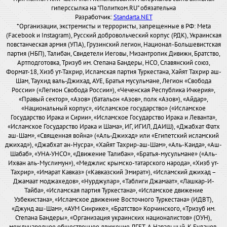
гиперссылка на "Политком.RU" обязательна
Разработчик:
Standarta.NET
*Организации, экстремисты и террористы, запрещенные в РФ: Meta
(Facebook и Instagram), Русский добровольческий корпус (РДК), Украинская
повстанческая армия (УПА), Грузинский легион, Национал-Большевистская
партия (НБП), Талибан, Свидетели Иеговы, Мизантропик Дивижн, Братство,
Артподготовка, Тризуб им. Степана Бандеры, НСО, Славянский союз,
Формат-18, Хизб ут-Тахрир, Исламская партия Туркестана, Хайят Тахрир аш-
Шам, Таухид валь-Джихад, АУЕ, Братья мусульмане, Легион «Свобода
России» («Легион Свобода России»), «Чеченская Республика Ичкерия»,
«Правый сектор», «Азов» (батальон «Азов», полк «Азов»), «Айдар»,
«Национальный корпус», «Исламское государство» («Исламское
Государство Ирака и Сирии», «Исламское Государство Ирака и Леванта»,
«Исламское Государство Ирака и Шама», ИГ, ИГИЛ, ДАИШ), «Джабхат Фатх
аш-Шам», «Священная война» («Аль-Джихад» или «Египетский исламский
джихад»), «Джабхат ан-Нусра», «Хайят Тахрир-аш-Шам», «Аль-Каида», «Аш-
Шабаб», «УНА-УНСО», «Движение Талибан», «Братья-мусульмане» («Аль-
Ихван аль-Муслимун»), «Меджлис крымско-татарского народа», «Хизб ут-
Тахрир», «Имарат Кавказ» («Кавказский Эмират»), «Исламский джихад –
Джамаат моджахедов», «Нурджулар», «Таблиги Джамаат», «Лашкар-И-
Тайба», «Исламская партия Туркестана», «Исламское движение
Узбекистана», «Исламское движение Восточного Туркестана» (ИДВТ),
«Джунд аш-Шам», «АУМ Синрике», «Братство» Корчинского, «Тризуб им.
Степана Бандеры», «Организация украинских националистов» (ОУН),