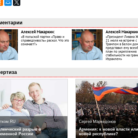
ментарии
Алексей Макаркин:
Алексей Макаркин
«В польской партии «Право и
«Президент Ливана 
справедливость» раскол. Что это
21 июля на встрече 
означает?»
Трампом в Белом до
представил ему все
план по укреплению
стабильности на гран
Израилем»
ертиза
тком.RU
Сергей Маркедонов
ленческий разрыв в
Армения: к новой власти или
еменной России
новой республике?