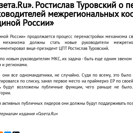
зета.Ru». Ростислав Туровский о 
ководителей межрегиональных ко
диной России»
иной России» продолжается процесс перенастройки механизма св
о механизма должны стать новые руководители межрегио
мментировал вице-президент ЦПТ Ростислав Туровский.
 по новым руководителям МКС, их задача - быть еще одним звено
и и регионами.
то они все одномандатники, не случайно. Судя по всему, это было
тировался по списку, занял первое место на праймериз ЕР по свое
ь будут возложены публичные функции, чего раньше не было.
тории.
и активных публичных лидеров они должны будут поддерживать поз
териалам издания «Газета.Ru»