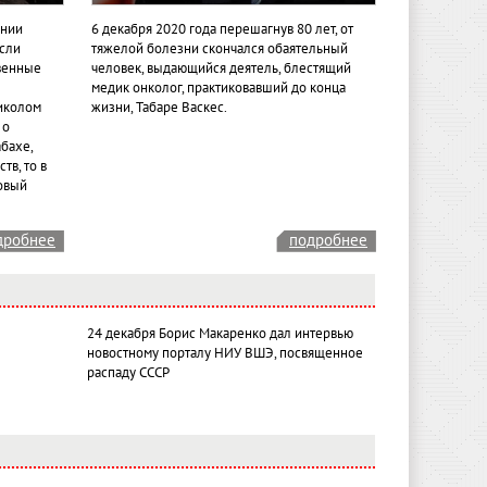
ении
6 декабря 2020 года перешагнув 80 лет, от
если
тяжелой болезни скончался обаятельный
венные
человек, выдающийся деятель, блестящий
медик онколог, практиковавший до конца
иколом
жизни, Табаре Васкес.
 о
бахе,
тв, то в
овый
дробнее
подробнее
24 декабря Борис Макаренко дал интервью
новостному порталу НИУ ВШЭ, посвященное
распаду СССР