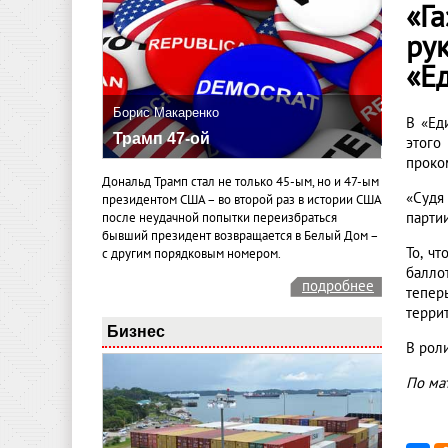
«Га
ру
«Е
Борис Макаренко
В «Ед
Трамп 47-ой
этог
проко
Дональд Трамп стал не только 45-ым, но и 47-ым
«Судя
президентом США – во второй раз в истории США
парти
после неудачной попытки переизбраться
бывший президент возвращается в Белый Дом –
То, ч
с другим порядковым номером.
балло
подробнее
тепер
терри
Бизнес
В рол
По ма