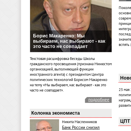
Поколе
основн
совреме
принци
интегр
послед
Борис Макаренко: Мы
значит
выбираем, нас выбирают - как
вспять 
это часто не совпадает
Текстовая расшифровка беседы Школы
гражданского просвещения (признана Минюстом
организацией, выполняющей функции
иностранного агента) с президентом Центра
Нов
политических технологий Борисом Макаренко
на тему «Мы выбираем, нас выбирают - как это
23 мая
часто не совпадает».
полити
подробнее
награж
развит
Колонка экономиста
ЦПТ 
Никита Масленников
Банк России снизил