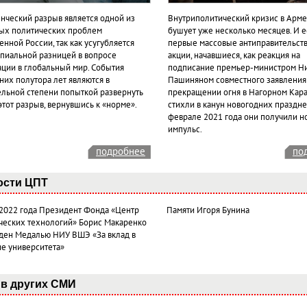
нческий разрыв является одной из
Внутриполитический кризис в Арм
ых политических проблем
бушует уже несколько месяцев. И 
нной России, так как усугубляется
первые массовые антиправительст
пиальной разницей в вопросе
акции, начавшиеся, как реакция на
ации в глобальный мир. События
подписание премьер-министром Н
них полутора лет являются в
Пашиняном совместного заявления
ельной степени попыткой развернуть
прекращении огня в Нагорном Кара
этот разрыв, вернувшись к «норме».
стихли в канун новогодних празднес
феврале 2021 года они получили н
импульс.
подробнее
по
ости ЦПТ
 2022 года Президент Фонда «Центр
Памяти Игоря Бунина
ческих технологий» Борис Макаренко
ден Медалью НИУ ВШЭ «За вклад в
ие университета»
в других СМИ