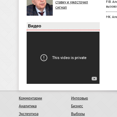
FIB. А
ставку и ужесточил
вызово
сигнал
МК. Ал
Видео
Комментарии
Интервью
Аналитика
Бизнес
Экспертиза
Выборы