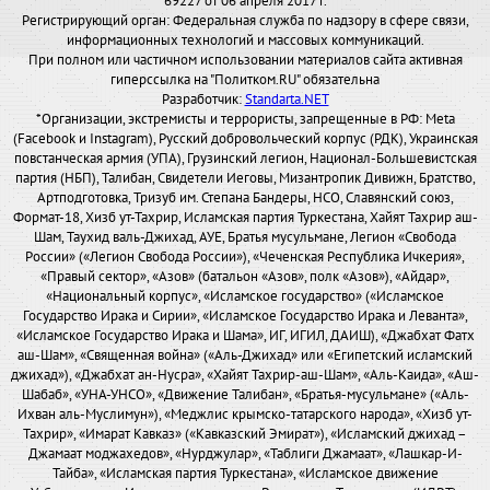
69227 от 06 апреля 2017 г.
Регистрирующий орган: Федеральная служба по надзору в сфере связи,
информационных технологий и массовых коммуникаций.
При полном или частичном использовании материалов сайта активная
гиперссылка на "Политком.RU" обязательна
Разработчик:
Standarta.NET
*Организации, экстремисты и террористы, запрещенные в РФ: Meta
(Facebook и Instagram), Русский добровольческий корпус (РДК), Украинская
повстанческая армия (УПА), Грузинский легион, Национал-Большевистская
партия (НБП), Талибан, Свидетели Иеговы, Мизантропик Дивижн, Братство,
Артподготовка, Тризуб им. Степана Бандеры, НСО, Славянский союз,
Формат-18, Хизб ут-Тахрир, Исламская партия Туркестана, Хайят Тахрир аш-
Шам, Таухид валь-Джихад, АУЕ, Братья мусульмане, Легион «Свобода
России» («Легион Свобода России»), «Чеченская Республика Ичкерия»,
«Правый сектор», «Азов» (батальон «Азов», полк «Азов»), «Айдар»,
«Национальный корпус», «Исламское государство» («Исламское
Государство Ирака и Сирии», «Исламское Государство Ирака и Леванта»,
«Исламское Государство Ирака и Шама», ИГ, ИГИЛ, ДАИШ), «Джабхат Фатх
аш-Шам», «Священная война» («Аль-Джихад» или «Египетский исламский
джихад»), «Джабхат ан-Нусра», «Хайят Тахрир-аш-Шам», «Аль-Каида», «Аш-
Шабаб», «УНА-УНСО», «Движение Талибан», «Братья-мусульмане» («Аль-
Ихван аль-Муслимун»), «Меджлис крымско-татарского народа», «Хизб ут-
Тахрир», «Имарат Кавказ» («Кавказский Эмират»), «Исламский джихад –
Джамаат моджахедов», «Нурджулар», «Таблиги Джамаат», «Лашкар-И-
Тайба», «Исламская партия Туркестана», «Исламское движение