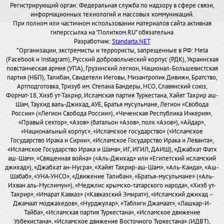
Регистрирующий орган: Федеральная служба по надзору в сфере связи,
информационных технологий и массовых коммуникаций.
При полном или частичном использовании материалов сайта активная
гиперссылка на "Политком.RU" обязательна
Разработчик:
Standarta.NET
*Организации, экстремисты и террористы, запрещенные в РФ: Meta
(Facebook и Instagram), Русский добровольческий корпус (РДК), Украинская
повстанческая армия (УПА), Грузинский легион, Национал-Большевистская
партия (НБП), Талибан, Свидетели Иеговы, Мизантропик Дивижн, Братство,
Артподготовка, Тризуб им. Степана Бандеры, НСО, Славянский союз,
Формат-18, Хизб ут-Тахрир, Исламская партия Туркестана, Хайят Тахрир аш-
Шам, Таухид валь-Джихад, АУЕ, Братья мусульмане, Легион «Свобода
России» («Легион Свобода России»), «Чеченская Республика Ичкерия»,
«Правый сектор», «Азов» (батальон «Азов», полк «Азов»), «Айдар»,
«Национальный корпус», «Исламское государство» («Исламское
Государство Ирака и Сирии», «Исламское Государство Ирака и Леванта»,
«Исламское Государство Ирака и Шама», ИГ, ИГИЛ, ДАИШ), «Джабхат Фатх
аш-Шам», «Священная война» («Аль-Джихад» или «Египетский исламский
джихад»), «Джабхат ан-Нусра», «Хайят Тахрир-аш-Шам», «Аль-Каида», «Аш-
Шабаб», «УНА-УНСО», «Движение Талибан», «Братья-мусульмане» («Аль-
Ихван аль-Муслимун»), «Меджлис крымско-татарского народа», «Хизб ут-
Тахрир», «Имарат Кавказ» («Кавказский Эмират»), «Исламский джихад –
Джамаат моджахедов», «Нурджулар», «Таблиги Джамаат», «Лашкар-И-
Тайба», «Исламская партия Туркестана», «Исламское движение
Узбекистана», «Исламское движение Восточного Туркестана» (ИДВТ),