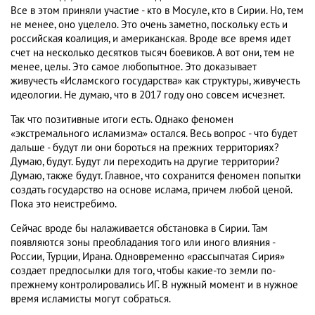
Все в этом приняли участие - кто в Мосуле, кто в Сирии. Но, тем
не менее, оно уцелело. Это очень заметно, поскольку есть и
российская коалиция, и американская. Вроде все время идет
счет на несколько десятков тысяч боевиков. А вот они, тем не
менее, целы. Это самое любопытное. Это доказывает
живучесть «Исламского государства» как структуры, живучесть
идеологии. Не думаю, что в 2017 году оно совсем исчезнет.
Так что позитивные итоги есть. Однако феномен
«экстремального исламизма» остался. Весь вопрос - что будет
дальше - будут ли они бороться на прежних территориях?
Думаю, будут. Будут ли переходить на другие территории?
Думаю, также будут. Главное, что сохранится феномен попытки
создать государство на основе ислама, причем любой ценой.
Пока это неистребимо.
Сейчас вроде бы налаживается обстановка в Сирии. Там
появляются зоны преобладания того или иного влияния -
России, Турции, Ирана. Одновременно «рассыпчатая Сирия»
создает предпосылки для того, чтобы какие-то земли по-
прежнему контролировались ИГ. В нужный момент и в нужное
время исламисты могут собраться.