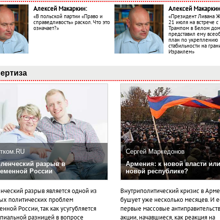
Алексей Макаркин:
Алексей Макаркин
«В польской партии «Право и
«Президент Ливана 
справедливость» раскол. Что это
21 июля на встрече 
означает?»
Трампом в Белом до
представил ему все
план по укреплению
стабильности на гран
Израилем»
ертиза
тком.RU
Сергей Маркедонов
ленческий разрыв в
Армения: к новой власти или
еменной России
новой республике?
нческий разрыв является одной из
Внутриполитический кризис в Арм
ых политических проблем
бушует уже несколько месяцев. И 
нной России, так как усугубляется
первые массовые антиправительст
пиальной разницей в вопросе
акции, начавшиеся, как реакция на