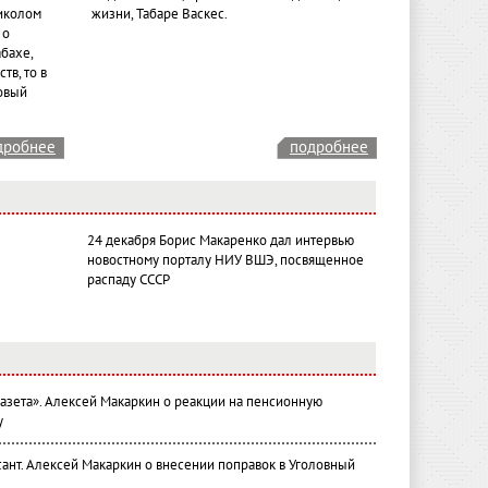
иколом
жизни, Табаре Васкес.
 о
бахе,
тв, то в
овый
дробнее
подробнее
24 декабря Борис Макаренко дал интервью
новостному порталу НИУ ВШЭ, посвященное
распаду СССР
газета». Алексей Макаркин о реакции на пенсионную
у
ант. Алексей Макаркин о внесении поправок в Уголовный