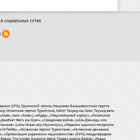
в социальных сетях
я армия (УПА), Грузинский легион, Национал-Большевистская партия
хрир, Исламская партия Туркестана, Хайят Тахрир аш-Шам, Таухид валь-
«Азов», полк «Азов»), «Айдар», «Национальный корпус», «Исламское
), «Джабхат Фатх аш-Шам», «Священная война» («Аль-Джихад» или
ульмане» («Аль-Ихван аль-Муслимун»), «Меджлис крымско-татарского
р-И-Тайба», «Исламская партия Туркестана», «Исламское движение
ры», «Организация украинских националистов» (ОУН), международное
мя, The Insider, Deutsche Welle, Проект, Azatliq Radiosi, «Радио