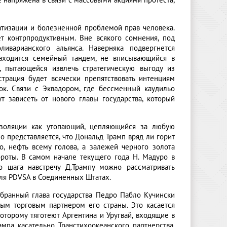
е напряжена в связи с массовыми акциями протеста,
тизации и болезненной проблемой прав человека.
т контрпродуктивным. Вне всякого сомнения, под
иварианского альянса. Наверняка подвергнется
находится семейный тандем, не вписывающийся в
я, пытающейся извлечь стратегическую выгоду из
страция будет всячески препятствовать интенциям
ок. Связи с Эквадором, где бессменный каудильо
т зависеть от нового главы государства, который
изоляции как утопающий, цепляющийся за любую
Но представляется, что Дональд Трамп вряд ли горит
но, нефть всему голова, а залежей черного золота
роты. В самом начале текущего года Н. Мадуро в
го шага навстречу Д.Трампу можно рассматривать
ля PDVSA в Соединенных Штатах.
збранный глава государства Педро Пабло Кучински
ым торговым партнером его страны. Это касается
оторому тяготеют Аргентина и Уругвай, входящие в
ампа касательно Транстихоокеанского партнерства,