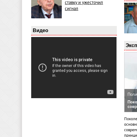
ставку и ужесточил
сигнал
Видео
Эксп
Поли
Поко
совр
Поколе
основн
совреме
принци