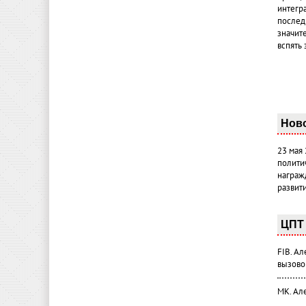
интегр
послед
значит
вспять 
Нов
23 мая
полити
награж
развит
ЦПТ 
FIB. А
вызово
МК. Ал