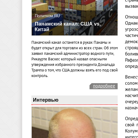
стран
вызва
Политком.RU
Отнош
Однак
Панамский канал: США vs.
угроз
Китай
части
демок
Панамский канал останется в руках Панамы и
строя
будет открыт для торговли из всех стран. Об этом
болив
заявил панамский администратор водного пути,
Рикаурте Васкес который назвал опасными
Рафаэ
утверждения избранного президента Дональда
опред
Трампа о том, что США должны взять его под свой
контроль.
Венес
соломи
подробнее
желан
насчи
Интервью
очере
назна
Опред
свой 
Колум
интег