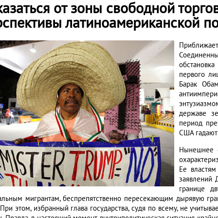
азаться от зоны свободной торгов
рспективы латиноамериканской по
Приближает
Соединенн
обстановка
первого лиц
Барак Оба
антиимпер
энтузиазм
державе з
период пре
США гадают 
Нынешнее с
охарактериз
Ее властям
заявлений 
границе д
альным мигрантам, беспрепятственно пересекающим дырявую гра
 При этом, избранный глава государства, судя по всему, не учитыв