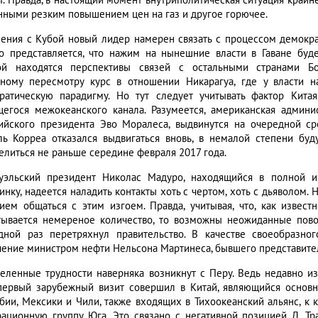
ы. Правда, в настоящий момент внутриполитическая ситуация крайн
нными резким повышением цен на газ и другое горючее.
ения с Кубой новый лидер намерен связать с процессом демокра
о представляется, что нажим на нынешние власти в Гаване буде
ой находятся перспективы связей с остальными странами Бол
чному пересмотру курс в отношении Никарагуа, где у власти 
ратическую парадигму. Но тут следует учитывать фактор Кита
щегося межокеанского канала. Разумеется, американская админи
ийского президента Эво Моралеса, выдвинутся на очередной ср
ль Корреа отказался выдвигаться вновь, в немалой степени буду
елиться не раньше середине февраля 2017 года.
уэльский президент Николас Мадуро, находящийся в полной 
нку, надеется наладить контакты хоть с чертом, хоть с дьяволом. 
ием общаться с этим изгоем. Правда, учитывая, что, как извест
тывается немереное количество, то возможны неожиданные пово
дной раз перетряхнул правительство. В качестве своеобразно
чение министром нефти Нельсона Мартинеса, бывшего представите
еленные трудности наверняка возникнут с Перу. Ведь недавно и
первый зарубежный визит совершил в Китай, являющийся основн
бии, Мексики и Чили, также входящих в Тихоокеанский альянс, к к
рационную группу Юга. Это связано с негативной позицией Д. Тр