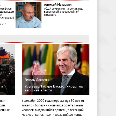
:
Алексей Макаркин:
Жозеф Аун
«США сохраняют патронаж над
с Дональдом
Венесуэлой в чрезвычайной
ме
ситуации»
объемлющий
ице с
Эмиль Дабагян
 к
Уругваец Табаре Васкес: хирург на
вершине власти
ении
6 декабря 2020 года перешагнув 80 лет, от
если
тяжелой болезни скончался обаятельный
венные
человек, выдающийся деятель, блестящий
медик онколог, практиковавший до конца