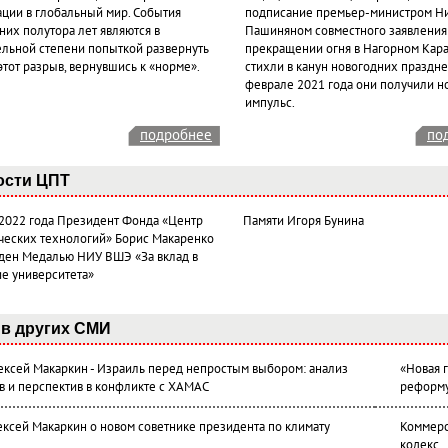
ации в глобальный мир. События
подписание премьер-министром Н
них полутора лет являются в
Пашиняном совместного заявления
ельной степени попыткой развернуть
прекращении огня в Нагорном Кара
этот разрыв, вернувшись к «норме».
стихли в канун новогодних празднес
феврале 2021 года они получили н
импульс.
подробнее
по
ости ЦПТ
 2022 года Президент Фонда «Центр
Памяти Игоря Бунина
ческих технологий» Борис Макаренко
ден Медалью НИУ ВШЭ «За вклад в
ие университета»
в других СМИ
лексей Макаркин - Израиль перед непростым выбором: анализ
«Новая 
в и перспектив в конфликте с ХАМАС
реформ
ексей Макаркин о новом советнике президента по климату
Коммерс
кодекс