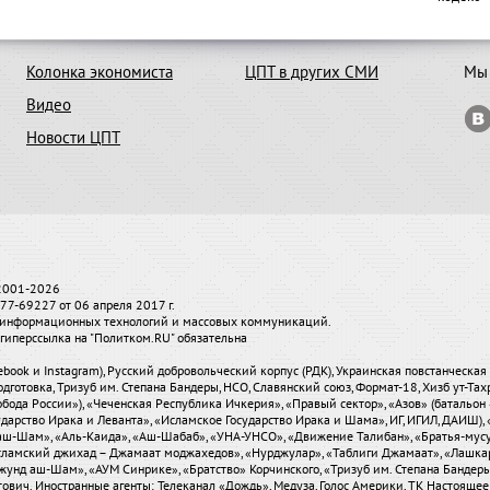
Колонка экономиста
ЦПТ в других СМИ
Мы 
Видео
Новости ЦПТ
 2001-2026
7-69227 от 06 апреля 2017 г.
и, информационных технологий и массовых коммуникаций.
гиперссылка на "Политком.RU" обязательна
ebook и Instagram), Русский добровольческий корпус (РДК), Украинская повстанческа
одготовка, Тризуб им. Степана Бандеры, НСО, Славянский союз, Формат-18, Хизб ут-Та
бода России»), «Чеченская Республика Ичкерия», «Правый сектор», «Азов» (батальон 
сударство Ирака и Леванта», «Исламское Государство Ирака и Шама», ИГ, ИГИЛ, ДАИШ
-аш-Шам», «Аль-Каида», «Аш-Шабаб», «УНА-УНСО», «Движение Талибан», «Братья-мус
«Исламский джихад – Джамаат моджахедов», «Нурджулар», «Таблиги Джамаат», «Лашка
Джунд аш-Шам», «АУМ Синрике», «Братство» Корчинского, «Тризуб им. Степана Банде
вич. Иностранные агенты: Телеканал «Дождь», Медуза, Голос Америки, ТК Настоящее Вре