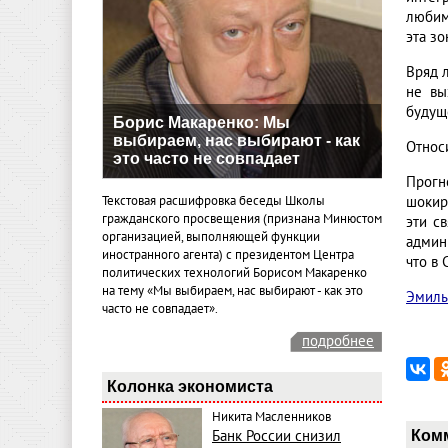
любимо
эта з
Вряд л
не вы
будущ
Борис Макаренко: Мы
выбираем, нас выбирают - как
Относ
это часто не совпадает
Прогн
Текстовая расшифровка беседы Школы
шокир
гражданского просвещения (признана Минюстом
эти с
организацией, выполняющей функции
админ
иностранного агента) с президентом Центра
что в
политических технологий Борисом Макаренко
на тему «Мы выбираем, нас выбирают - как это
Эмиль
часто не совпадает».
подробнее
Колонка экономиста
Никита Масленников
Ком
Банк России снизил