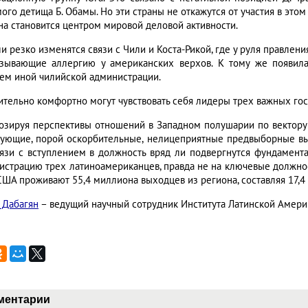
го детища Б. Обамы. Но эти страны не откажутся от участия в этом
она становится центром мировой деловой активности.
и резко изменятся связи с Чили и Коста-Рикой, где у руля правлени
зывающие аллергию у американских верхов. К тому же появил
ем иной чилийской администрации.
ительно комфортно могут чувствовать себя лидеры трех важных гос
озируя перспективы отношений в Западном полушарии по вектору 
ующие, порой оскорбительные, нелицеприятные предвыборные выс
вязи с вступлением в должность вряд ли подвергнутся фундамен
истрацию трех латиноамериканцев, правда не на ключевые должност
 США проживают 55,4 миллиона выходцев из региона, составляя 17,4
 Дабагян
– ведущий научный сотрудник Института Латинской Амери
ментарии