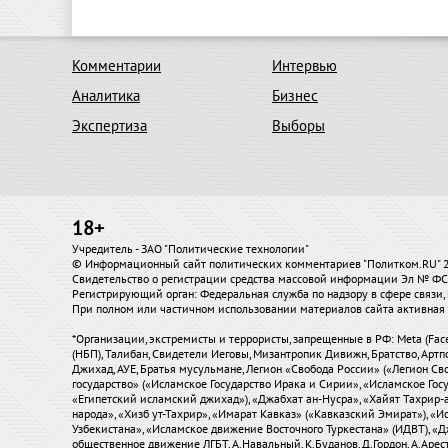
Комментарии
Интервью
Аналитика
Бизнес
Экспертиза
Выборы
18+
Учредитель - ЗАО "Политические технологии"
© Информационный сайт политических комментариев "Политком.RU"
Свидетельство о регистрации средства массовой информации Эл № ФС7
Регистрирующий орган: Федеральная служба по надзору в сфере связ
При полном или частичном использовании материалов сайта активная 
*Организации, экстремисты и террористы, запрещенные в РФ: Meta (Fac
(НБП), Талибан, Свидетели Иеговы, Мизантропик Дивижн, Братство, Артп
Джихад, АУЕ, Братья мусульмане, Легион «Свобода России» («Легион Сво
государство» («Исламское Государство Ирака и Сирии», «Исламское Го
«Египетский исламский джихад»), «Джабхат ан-Нусра», «Хайят Тахрир
народа», «Хизб ут-Тахрир», «Имарат Кавказ» («Кавказский Эмират»), 
Узбекистана», «Исламское движение Восточного Туркестана» (ИДВТ), «
общественное движение ЛГБТ, А.Навальный, К.Буданов, Д.Гордон, А.Аресто