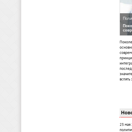
Поли
Поко
совр
Поколе
основн
совреме
принци
интегр
послед
значит
вспять 
Нов
23 мая
полити