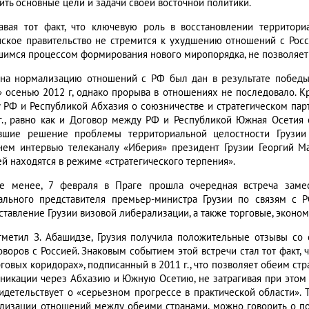
ить основные цели и задачи своей восточной политики.
авая тот факт, что ключевую роль в восстановлении территори
нское правительство не стремится к ухудшению отношений с Россие
шимся процессом формирования нового миропорядка, не позволяет 
 на нормализацию отношений с РФ был дан в результате победы
» осенью 2012 г, однако прорыва в отношениях не последовало. 
 РФ и Республикой Абхазия о союзничестве и стратегическом пар
г., равно как и Договор между РФ и Республикой Южная Осетия о
вшие решение проблемы территориальной целостности Грузии
нем интервью телеканалу «Иберия» президент Грузии Георгий Ма
ей находятся в режиме «стратегического терпения».
е менее, 7 февраля в Праге прошла очередная встреча заме
ального представителя премьер-министра Грузии по связям с 
ставление Грузии визовой либерализации, а также торговые, эконо
тметил З. Абашидзе, Грузия получила положительные отзывы со 
оворов с Россией. Знаковым событием этой встречи стал тот факт,
рговых коридорах», подписанный в 2011 г., что позволяет обеим ст
никации через Абхазию и Южную Осетию, не затрагивая при этом 
видетельствует о «серьезном прогрессе в практической области». 
лизации отношений между обеими странами, можно говорить о пок