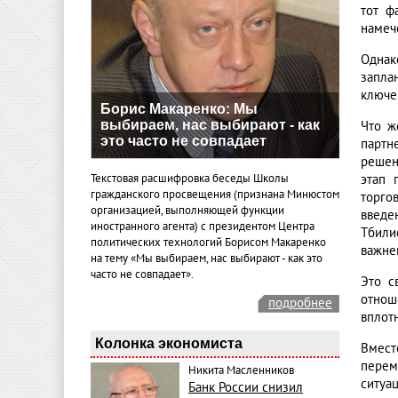
тот ф
намече
Однак
запла
ключе
Борис Макаренко: Мы
выбираем, нас выбирают - как
Что ж
это часто не совпадает
партн
решен
Текстовая расшифровка беседы Школы
этап 
гражданского просвещения (признана Минюстом
торго
организацией, выполняющей функции
введе
иностранного агента) с президентом Центра
Тбили
политических технологий Борисом Макаренко
важне
на тему «Мы выбираем, нас выбирают - как это
часто не совпадает».
Это с
отнош
подробнее
вплот
Колонка экономиста
Вмест
перем
Никита Масленников
ситуа
Банк России снизил