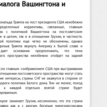
диалога Вашингтона и
ональда Трампа на пост президента США неизбежно
ределенные коррективы, связанные, главным
как с политикой Вашингтона на постсоветском
е в целом, так и в отношении Грузии, в частности.
той политики еще четко не обозначены, однако
ризыв Трампа вернуть Америку к былой славе и
 дает основания предположить, что тема
кого пространства неизбежно отойдет на задний
если главным соображением США при выстраивании
отношении постсоветского пространства могут стать
ие интересы, страны СНГ не окажутся в стороне от
дороги политики Белого дома. Тем не менее, поход
а к каждой отдельно взятой стране будет
ированным.
орое занимает Грузия, несомненно, что эта страна
 равно как и с другим, богатым энергоресурсами