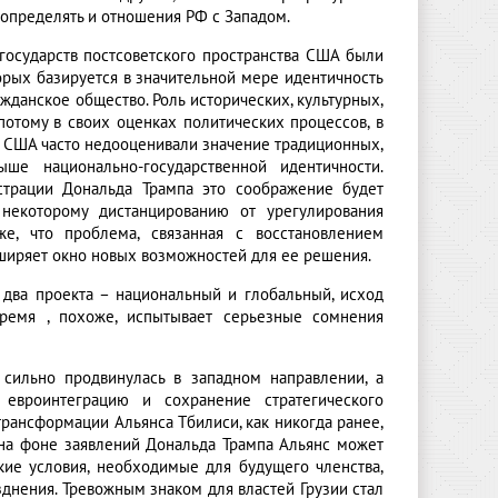
 определять и отношения РФ с Западом.
 государств постсоветского пространства США были
орых базируется в значительной мере идентичность
ажданское общество. Роль исторических, культурных,
потому в своих оценках политических процессов, в
й США часто недооценивали значение традиционных,
ше национально-государственной идентичности.
истрации Дональда Трампа это соображение будет
 некоторому дистанцированию от урегулирования
е, что проблема, связанная с восстановлением
асширяет окно новых возможностей для ее решения.
два проекта – национальный и глобальный, исход
ремя , похоже, испытывает серьезные сомнения
, сильно продвинулась в западном направлении, а
евроинтеграцию и сохранение стратегического
рансформации Альянса Тбилиси, как никогда ранее,
 на фоне заявлений Дональда Трампа Альянс может
кие условия, необходимые для будущего членства,
днения. Тревожным знаком для властей Грузии стал