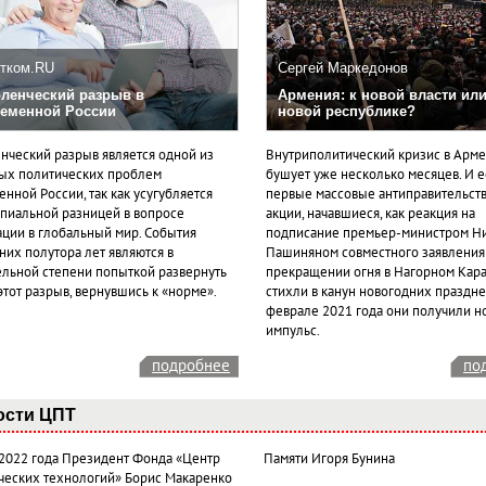
тком.RU
Сергей Маркедонов
ленческий разрыв в
Армения: к новой власти или
еменной России
новой республике?
нческий разрыв является одной из
Внутриполитический кризис в Арм
ых политических проблем
бушует уже несколько месяцев. И 
нной России, так как усугубляется
первые массовые антиправительст
пиальной разницей в вопросе
акции, начавшиеся, как реакция на
ации в глобальный мир. События
подписание премьер-министром Н
них полутора лет являются в
Пашиняном совместного заявления
ельной степени попыткой развернуть
прекращении огня в Нагорном Кара
этот разрыв, вернувшись к «норме».
стихли в канун новогодних празднес
феврале 2021 года они получили н
импульс.
подробнее
по
ости ЦПТ
 2022 года Президент Фонда «Центр
Памяти Игоря Бунина
ческих технологий» Борис Макаренко