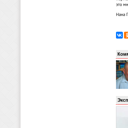
это мн
Нана 
Ком
Эксп