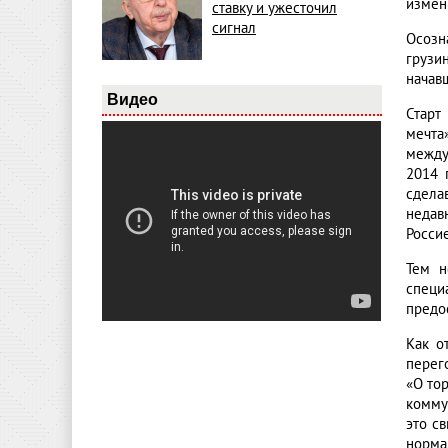
измен
ставку и ужесточил
сигнал
Осозн
грузи
начав
Видео
Старт
мечта
между
2014 
сдела
недав
Росси
Тем н
специ
предо
Как о
перег
«О то
комму
это с
норма