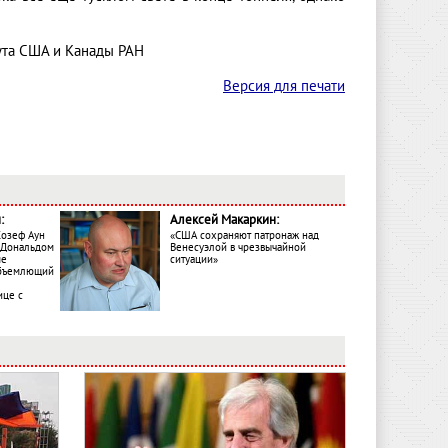
ута США и Канады РАН
Версия для печати
:
Алексей Макаркин:
Жозеф Аун
«США сохраняют патронаж над
с Дональдом
Венесуэлой в чрезвычайной
ме
ситуации»
объемлющий
ице с