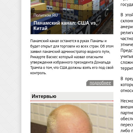
госуд
В это
Политком.RU
склон
Панамский канал: США vs.
амери
Китай
религ
частн
Панамский канал останется в руках Панамы и
этнич
будет открыт для торговли из всех стран. Об этом
Предс
заявил панамский администратор водного пути,
учиты
Рикаурте Васкес который назвал опасными
сложн
утверждения избранного президента Дональда
Трампа о том, что США должны взять его под свой
терри
контроль.
В пре
подробнее
котор
относ
Интервью
Несмо
внешн
партн
обесп
перес
либо 