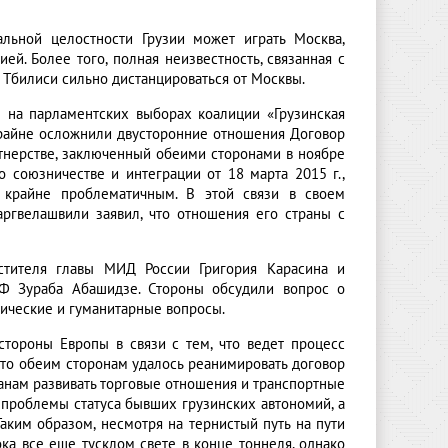
альной целостности Грузии может играть Москва,
й. Более того, полная неизвестность, связанная с
Тбилиси сильно дистанцироваться от Москвы.
 на парламентских выборах коалиции «Грузинская
Крайне осложнили двусторонние отношения Договор
тнерстве, заключенный обеими сторонами в ноябре
 союзничестве и интеграции от 18 марта 2015 г.,
 крайне проблематичным. В этой связи в своем
ргвелашвили заявил, что отношения его страны с
стителя главы МИД России Григория Карасина и
РФ Зураба Абашидзе. Стороны обсудили вопрос о
мические и гуманитарные вопросы.
стороны Европы в связи с тем, что ведет процесс
 что обеим сторонам удалось реанимировать договор
ранам развивать торговые отношения и транспортные
проблемы статуса бывших грузинских автономий, а
Таким образом, несмотря на тернистый путь на пути
а все еще тусклом свете в конце тоннеля, однако