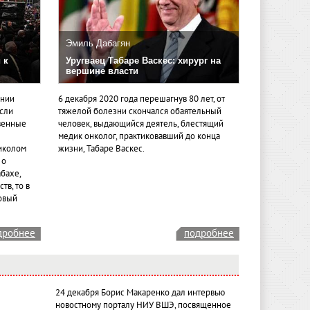
Эмиль Дабагян
 к
Уругваец Табаре Васкес: хирург на
вершине власти
ении
6 декабря 2020 года перешагнув 80 лет, от
если
тяжелой болезни скончался обаятельный
венные
человек, выдающийся деятель, блестящий
медик онколог, практиковавший до конца
иколом
жизни, Табаре Васкес.
 о
бахе,
тв, то в
овый
дробнее
подробнее
24 декабря Борис Макаренко дал интервью
новостному порталу НИУ ВШЭ, посвященное