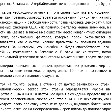
арством Закавказья Азербайджаном, не в последнюю очередь будет
й связи необходимо отметить, что в своей политике в отношении
ны, как правило, руководствоваться основными принципами, на кот
канской нации – свобода личности, права человека, демократия, гр
иозных факторов США, как правило, считалась менее значимой, а 
ости, на Кавказе, а также имеющих там место конфликтных ситуаци
еских, религиозных факторов, которые порой оказываются вы
тавляется, что с учётом крайне прагматичной политики админ
ваться Вашингтоном, что неизбежно будет способствовать его
ейших конфликтов в Закавказье. В этом же контексте, похож
ториальной целостности этой страны, может снизить градус, что р
ддверии радикальных перемен, продолжающих разделять мир на 
ых пока еще невозможно предугадать, Тбилиси в настоящее в
ительно своего западного будущего.
тря на то, что Грузия, в отличие от других закавказских стран
еполитический вектор этой страны определяется курсом на 
ерства с США и НАТО, в настоящее время в ожидании предстоящей т
окоен перспективами своего членства в НАТО. Не исключено, что
мотреть свою политику «открытых дверей», выдвинув более жест
приостановить ее на неопределенный срок вплоть до полного упраз