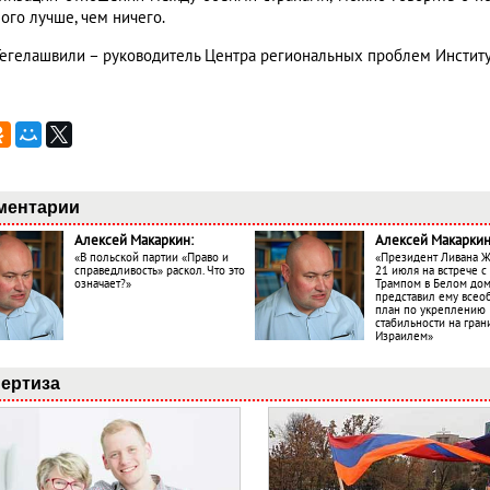
ого лучше, чем ничего.
Гегелашвили – руководитель Центра региональных проблем Инстит
ментарии
Алексей Макаркин:
Алексей Макаркин
«В польской партии «Право и
«Президент Ливана 
справедливость» раскол. Что это
21 июля на встрече 
означает?»
Трампом в Белом до
представил ему все
план по укреплению
стабильности на гран
Израилем»
ертиза