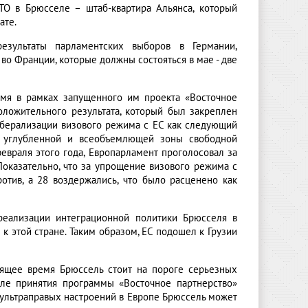
АТО в Брюсселе – штаб-квартира Альянса, который
ате.
езультаты парламентских выборов в Германии,
 во Франции, которые должны состояться в мае - две
емя в рамках запущенного им проекта «Восточное
положительного результата, который был закреплен
либерализации визового режима с ЕС как следующий
и углубленной и всеобъемлющей зоны свободной
евраля этого года, Европарламент проголосовал за
Показательно, что за упрощение визового режима с
отив, а 28 воздержались, что было расценено как
 реализации интеграционной политики Брюсселя в
 этой стране. Таким образом, ЕС подошел к Грузии
тоящее время Брюссель стоит на пороге серьезных
ле принятия программы «Восточное партнерство»
 ультраправых настроений в Европе Брюссель может