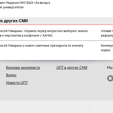
ден Медалью НИУ ВШЭ «За вклад в
ие университета»
в других СМИ
лексей Макаркин - Израиль перед непростым выбором: анализ
«Новая 
в и перспектив в конфликте с ХАМАС
реформ
ексей Макаркин о новом советнике президента по климату
Коммерс
кодекс
Колонка экономиста
ЦПТ в других СМИ
Мы 
Видео
Новости ЦПТ