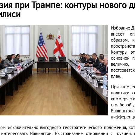
узия при Трампе: контуры нового 
илиси
Избрание Д
внесет оп
образом, 
пространств
Контуры э
основной п
величию,
постсоветс
план.
При этом, 
политики в 
коммерческ
столбовой 
Вашингтон
дифференц
том исключительно выгодного геостратегического положения, кот
 интересовать Вашингтон. Выстраивание отношений с Грузией,