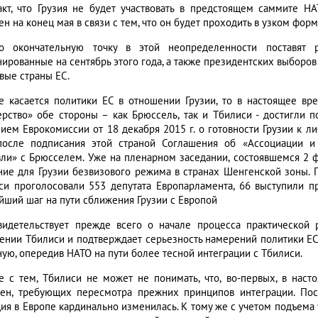
акт, что Грузия не будет участвовать в предстоящем саммите Н
н на конец мая в связи с тем, что он будет проходить в узком форм
о окончательную точку в этой неопределенности поставят р
нированные на сентябрь этого года, а также президентских выборов
вые страны ЕС.
е касается политики ЕС в отношении Грузии, то в настоящее вр
ерство» обе стороны – как Брюссель, так и Тбилиси - достигли 
ием Еврокомиссии от 18 декабря 2015 г. о готовности Грузии к 
после подписания этой страной Соглашения об «Ассоциации 
вли» с Брюсселем. Уже на пленарном заседании, состоявшемся 2 ф
ние для Грузии безвизового режима в странах Шенгенской зоны. 
си проголосовали 553 депутата Европарламента, 66 выступили пр
йший шаг на пути сближения Грузии с Европой
видетельствует прежде всего о начале процесса практической
ении Тбилиси и подтверждает серьезность намерений политики ЕС к
ную, опередив НАТО на пути более тесной интеграции с Тбилиси.
е с тем, Тбилиси не может не понимать, что, во-первых, в нас
ен, требующих пересмотра прежних принципов интеграции. Пос
ция в Европе кардинально изменилась. К тому же с учетом подъема