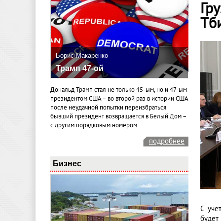
Гр
Тб
Борис Макаренко
Трамп 47-ой
Дональд Трамп стал не только 45-ым, но и 47-ым
президентом США – во второй раз в истории США
после неудачной попытки переизбраться
бывший президент возвращается в Белый Дом –
с другим порядковым номером.
подробнее
Бизнес
С уче
будет