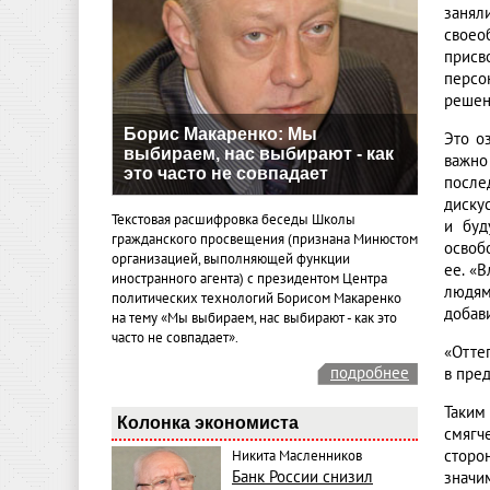
занял
своео
присв
персо
решен
Борис Макаренко: Мы
Это о
выбираем, нас выбирают - как
важно
это часто не совпадает
после
диску
Текстовая расшифровка беседы Школы
и буд
гражданского просвещения (признана Минюстом
освоб
организацией, выполняющей функции
ее. «
иностранного агента) с президентом Центра
людям
политических технологий Борисом Макаренко
добави
на тему «Мы выбираем, нас выбирают - как это
часто не совпадает».
«Отте
подробнее
в пре
Таким
Колонка экономиста
смягч
сторо
Никита Масленников
Банк России снизил
значи