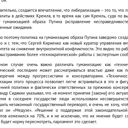
 он.
вительно, создается впечатление, что либерализация – это то, что
 элиты в действиях Кремля, в то время как сам Кремль, судя по в
 гуманизацией образа Путина (исправление несправедливосте
енные ожидания.
о поэтому политика на гуманизацию образа Путина заведомо созда
но и с тем, что Сергей Кириенко как новый куратор управления в
итета на снижение внутриэлитной конфликтности. Это видно по раб
выстраиванию более «технократической» работы с экспертным соо
ном случае очень важно различать гуманизацию как «техни
ический: последнее может рассматриваться властью даже как п
воречия между прогрессистами и консерваторами. «Технично
изации этого процесса позволяет легче встраиваться в это и фи
енней политики и фактически ответственных за прежнюю консерва
андр Сидякин указывал, что «в момент принятия [закона] его актуа
емя в соседнем государстве люди использовали несовершенств
шить незаконный государственный переворот, я очень не хочу, ч
ил он «Медузе». «Решение о поддержке этой законодательной
атов изменился на 70%, и я не исключаю, что их мнение будет со
 будет норму пересмотреть, парламент это сделает.