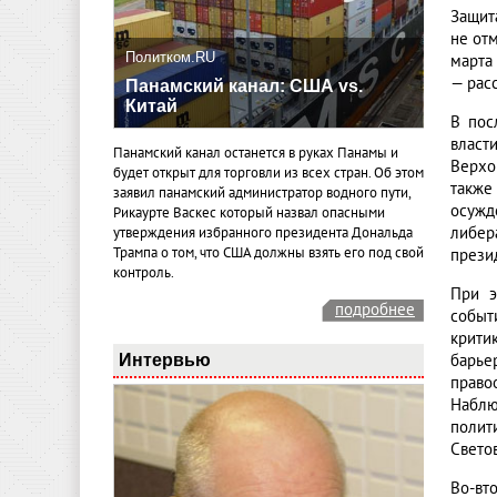
Защит
не от
Политком.RU
марта
— рас
Панамский канал: США vs.
Китай
В пос
власт
Панамский канал останется в руках Панамы и
Верхо
будет открыт для торговли из всех стран. Об этом
также
заявил панамский администратор водного пути,
осужд
Рикаурте Васкес который назвал опасными
либер
утверждения избранного президента Дональда
Трампа о том, что США должны взять его под свой
прези
контроль.
При э
подробнее
событ
крити
Интервью
барье
право
Наблю
полит
Свето
Во-вт