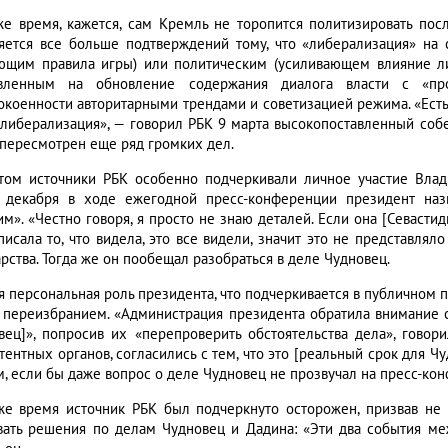
же время, кажется, сам Кремль не торопится политизировать по
яется все больше подтверждений тому, что «либерализация» на
ющим правила игры) или политическим (усиливающем влияние ли
вленным на обновление содержания диалога власти с «про
окоенности авторитарными трендами и советизацией режима. «Есть
 либерализация», — говорил РБК 9 марта высокопоставленный собес
 пересмотрен еще ряд громких дел.
том источники РБК особенно подчеркивали личное участие Влад
 декабря в ходе ежегодной пресс-конференции президент наз
им». «Честно говоря, я просто не знаю деталей. Если она [Севасти
писала то, что видела, это все видели, значит это не представлял
рства. Тогда же он пообещал разобраться в деле Чудновец.
я персональная роль президента, что подчеркивается в публичном п
 переизбранием. «Администрация президента обратила внимание с
вец]», попросив их «перепроверить обстоятельства дела», говор
тентных органов, согласились с тем, что это [реальный срок для Ч
м, если бы даже вопрос о деле Чудновец не прозвучал на пресс-кон
же время источник РБК был подчеркнуто осторожен, призвав не 
вать решения по делам Чудновец и Дадина: «Эти два события меж