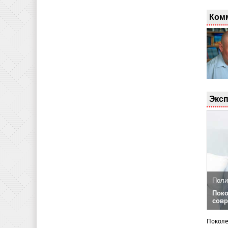
Ком
Эксп
Поли
Поко
совр
Поколе