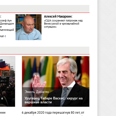
:
Алексей Макаркин:
Жозеф Аун
«США сохраняют патронаж над
с Дональдом
Венесуэлой в чрезвычайной
ме
ситуации»
объемлющий
ице с
Эмиль Дабагян
 к
Уругваец Табаре Васкес: хирург на
вершине власти
ении
6 декабря 2020 года перешагнув 80 лет, от