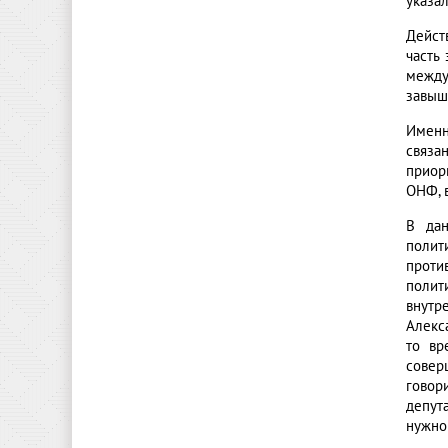
указал
Дейст
часть
между
завыш
Именн
связа
приор
ОНФ, 
В дан
полит
проти
полит
внутр
Алекс
то вр
совер
говор
депут
нужно