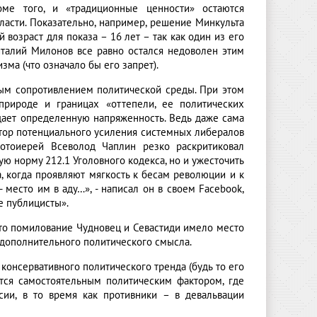
ме того, и «традиционные ценности» остаются
асти. Показательно, например, решение Минкульта
озраст для показа – 16 лет – так как один из его
италий Милонов все равно остался недоволен этим
ма (что означало бы его запрет).
ным сопротивлением политической среды. При этом
природе и границах «оттепели, ее политических
дает определенную напряженность. Ведь даже сама
ктор потенциального усиления системных либералов
ротоиерей Всеволод Чаплин резко раскритиковал
ю норму 212.1 Уголовного кодекса, но и ужесточить
а, когда проявляют мягкость к бесам революции и к
 место им в аду…», - написал он в своем Facebook,
е публицисты».
 что помилование Чудновец и Севастиди имело место
 дополнительного политического смысла.
 консервативного политического тренда (будь то его
ится самостоятельным политическим фактором, где
сии, в то время как противники – в девальвации