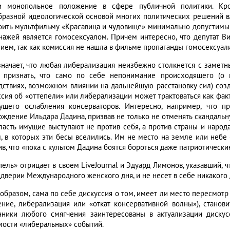
и монопольное положение в сфере публичной политики. Кро
бразной идеологической основой многих политических решений вл
оить мультфильму «Красавица и чудовище» минимально допустимый в
нажей является гомосексуалом. Причем интересно, что депутат В
ием, так как комиссия не нашла в фильме пропаганды гомосексуализ
значает, что любая либерализация неизбежно столкнется с замет
 признать, что само по себе непонимание происходящего (о 
дствиях, возможном влиянии на дальнейшую расстановку сил) соз
ссия об «оттепели» или либерализации может трактоваться как фа
ущего ослабления консерваторов. Интересно, например, что п
ождение Ильдара Дадина, призвав не только не отменять скандальну
Власть имущие выступают не против себя, а против страны и народ
, в которых эти бесы вселились. Им не место на земле или небе -
в, что «пока с культом Дадина боятся бороться даже патриотически
пель» отрицает в своем LiveJournal и Эдуард Лимонов, указавший,
ддверии Международного женского дня, и не несет в себе никакого
 образом, сама по себе дискуссия о том, имеет ли место пересмотр
ение, либерализация или «откат консервативной волны»), станов
нники любого смягчения заинтересованы в актуализации дискус
мости «либеральных» событий.