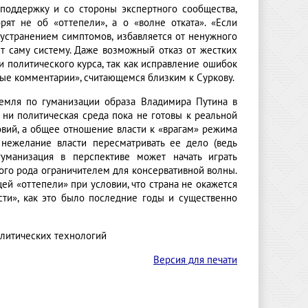
поддержку и со стороны экспертного сообщества,
рят не об «оттепели», а о «волне отката». «Если
 устранением симптомов, избавляется от ненужного
т саму систему. Даже возможный отказ от жестких
 политического курса, так как исправление ошибок
ьные комментарии», считающемся близким к Суркову.
емля по гуманизации образа Владимира Путина в
 ни политическая среда пока не готовы к реальной
овий, а общее отношение власти к «врагам» режима
 нежелание власти пересматривать ее дело (ведь
уманизация в перспективе может начать играть
ого рода ограничителем для консервативной волны.
щей «оттепели» при условии, что страна не окажется
ти», как это было последние годы и существенно
олитических технологий
Версия для печати