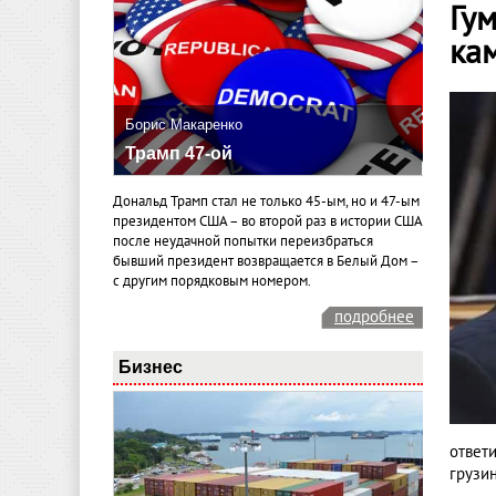
Гу
ка
Борис Макаренко
Трамп 47-ой
Дональд Трамп стал не только 45-ым, но и 47-ым
президентом США – во второй раз в истории США
после неудачной попытки переизбраться
бывший президент возвращается в Белый Дом –
с другим порядковым номером.
подробнее
Бизнес
ответ
грузи