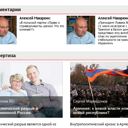
ментарии
Алексей Макаркин:
Алексей Макаркин
«В польской партии «Право и
«Президент Ливана 
справедливость» раскол. Что это
21 июля на встрече 
означает?»
Трампом в Белом до
представил ему все
план по укреплению
стабильности на гран
Израилем»
ертиза
тком.RU
Сергей Маркедонов
ленческий разрыв в
Армения: к новой власти или
еменной России
новой республике?
нческий разрыв является одной из
Внутриполитический кризис в Арм