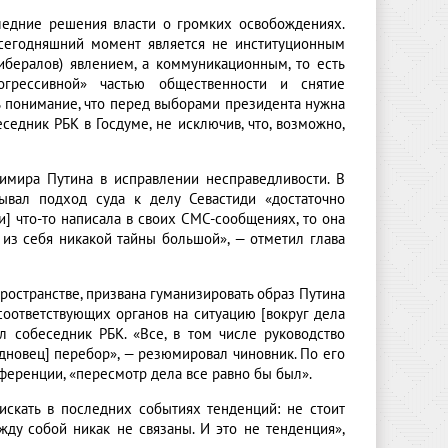
следние решения власти о громких освобождениях.
 сегодняшний момент является не институционным
бералов) явлением, а коммуникационным, то есть
грессивной» частью общественности и снятие
 понимание, что перед выборами президента ​нужна
едник РБК в Госдуме, не исключив, что, возможно,
имира Путина в исправлении несправедливости. В
ывал подход суда к делу Севастиди «достаточно
ди] что-то написала в своих СМС-сообщениях, то она
о из себя никакой тайны большой», — отметил глава
ространстве, призвана гуманизировать образ Путина
оответствующих органов на ситуацию [вокруг дела
ил собеседник РБК. «Все, в том числе руководство
удновец] перебор», — резюмировал чиновник. По его
ференции, «пересмотр дела все равно бы был».
искать в последних событиях тенденций: не стоит
ду собой никак не связаны. И это не тенденция»,