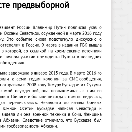
ксте предвыборной
езидент России Владимир Путин подписал указ о
и Оксаны Севастиди, осуждённой в марте 2016 году
ну. Это событие снова подстегнуло дискуссию о
«оттепели» в России. 9 марта в издании РБК вышла
, в которой, со ссылкой на кремлевские источники
 о личном участии президента Путина в последних
вобождениях.
ыла задержана в январе 2015 года. В марте 2016-го
орили к семи годам колонии за СМС-сообщения,
 отправила в 2008 году Тимуру Бускадзе из Сухума.
самой осужденной, она познакомилась с ним во
ки в Тбилиси и больше никогда с ним не виделась,
ка переписываясь. Незадолго до начала боевых
в Южной Осетии Бускадзе написал Севастиди и
е видела ли она военной техники в Сочи. Женщина
и Абхазии. Следствие отмечало, что Бускадзе был
ами госбезопасности Абхазии.