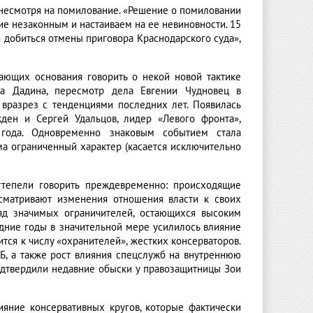
несмотря на помилование. ​«Решение о помиловании
е незаконным и настаиваем на ее невиновности. 15
я добиться отмены приговора Краснодарского суда»,
ающих основания говорить о некой новой тактике
ра Дадина, пересмотр дела Евгении Чудновец в
вразрез с тенденциями последних лет. Появилась
ден и Сергей Удальцов, лидер «Левого фронта»,
года. Одновременно знаковым событием стала
ма ограниченный характер (касается исключительно
ттепели говорить преждевременно: происходящие
сматривают изменения отношения власти к своих
ряд значимых ограничителей, остающихся высоким
дние годы в значительной мере усилилось влияние
тся к числу «охранителей», жестких консерваторов.
, а также рост влияния спецслужб на внутреннюю
подтвердили недавние обыски у правозащитницы Зои
ияние консервативных кругов, которые фактически