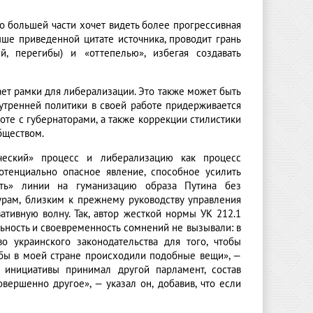
 по большей части хочет видеть более прогрессивная
ыше приведенной цитате источника, проводит грань
й, перегибы) и «оттепелью», избегая создавать
ет рамки для либерализации. Это также может быть
нутренней политики в своей работе придерживается
оте с губернаторами, а также коррекции стилистики
бществом.
ческий» процесс и либерализацию как процесс
отенциально опасное явление, способное усилить
сть» линии на гуманизацию образа Путина без
гурам, близким к прежнему руководству управления
тивную волну. Так, автор жесткой нормы УК 212.1
льность и своевременность сомнений не вызывали: в
о украинского законодательства для того, чтобы
тобы в моей стране происходили подобные вещи», —
 инициативы принимал другой парламент, состав
вершенно другое», — указал он, добавив, что если