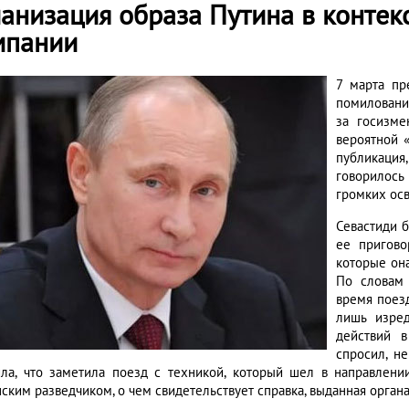
манизация образа Путина в конте
мпании
7 марта пр
помиловани
за госизме
вероятной 
публикация
говорилось
громких ос
Севастиди б
ее пригов
которые она
По словам 
время поезд
лишь изред
действий 
спросил, н
ила, что заметила поезд с техникой, который шел в направлени
нским разведчиком, о чем свидетельствует справка, выданная орган