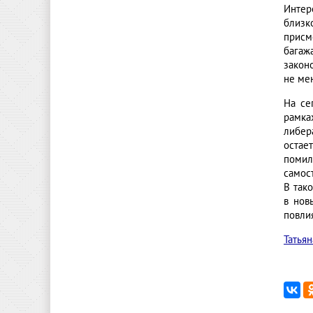
Интер
близк
присм
багаж
закон
не ме
На се
рамка
либер
остае
помил
самос
В так
в нов
повли
Татьян