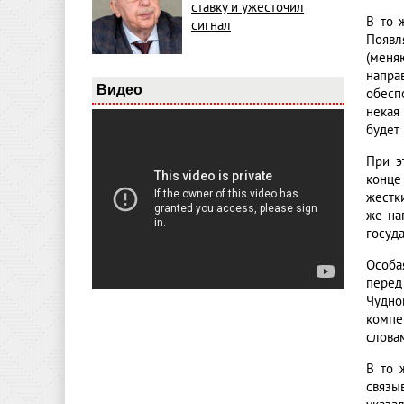
ставку и ужесточил
В то 
сигнал
Появл
(меня
напра
Видео
обесп
некая
будет
При э
конце
жестк
же на
госуда
Особа
перед
Чудно
компе
слова
В то 
связы