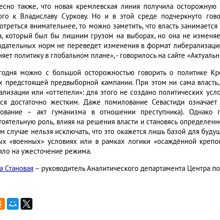
есно также, что новая кремлевская линия получила осторожную 
ого к Владиславу Суркову. Но и в этой среде подчеркнуто гово
отреться внимательнее, то можно заметить, что власть занимается
а, который был бы лишним грузом на выборах, но она не изменяе
одательных норм не переведет изменения в формат либерализации
няет политику в глобальном плане», - говорилось на сайте «Актуал
годня можно с большой осторожностью говорить о политике Кр
х предстоящей предвыборной кампании. При этом ни сама власть,
ализации или «оттепели»: для этого не создано политических усл
тся достаточно жестким. Даже помилование Севастиди означает
ование – акт гуманизма в отношении преступника). Однако г
тоятельную роль, влияя на решения власти и становясь определенн
ом случае нельзя исключать, что это окажется лишь базой для буду
ых «военных» условиях или в рамках логики «осаждённой крепос
яло на ужесточение режима.
а Становая
– руководитель Аналитического департамента Центра п