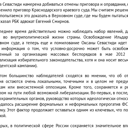
а Севастиди намерена добиваться отмены приговора и оправдания, 
менило приговор Краснодарского краевого суда. Мы считаем решени
 попытаемся это доказать в Верховном суде, где мы будем пытатьс
сказал РБК адвокат Евгений Смирнов.
леднее время действительно можно наблюдать набор явлений, д
и во внутриполитической жизни страны. Освобождение Ильда
вном суде, а теперь еще и помилование Оксаны Севастиди идет 
 информация о том, что условно-досрочно может быть освобож
енный за организацию массовых беспорядков в мае 2012 
ализация избирательного законодательства, хотя и она носит весь
дентской кампании).
том большинство наблюдателей сходятся во мнении, что об о
ия остаются очень локальными, точечными и в целом не преду
кам или внесистемной оппозиции. Кроме того, сохраняется и 
ром на пути любой возможной либерализации. Во-первых, в после
охранительных органов, руководство которых идеологически относи
далось расширение формальных и неформальных прерогатив ФСБ
ику. Этот фактор продолжает оставаться одним из ключевых, что 
вой.
орых, в политической сфере России сохраняется значительное вл