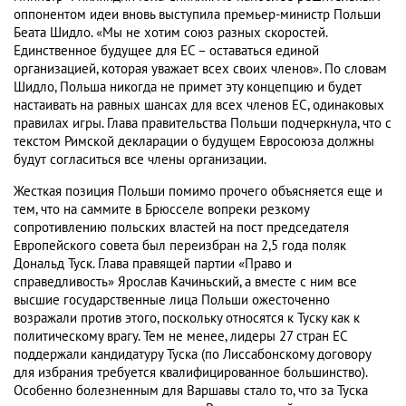
оппонентом идеи вновь выступила премьер-министр Польши
Беата Шидло. «Мы не хотим союз разных скоростей.
Единственное будущее для ЕС – оставаться единой
организацией, которая уважает всех своих членов». По словам
Шидло, Польша никогда не примет эту концепцию и будет
настаивать на равных шансах для всех членов ЕС, одинаковых
правилах игры. Глава правительства Польши подчеркнула, что с
текстом Римской декларации о будущем Евросоюза должны
будут согласиться все члены организации.
Жесткая позиция Польши помимо прочего объясняется еще и
тем, что на саммите в Брюсселе вопреки резкому
сопротивлению польских властей на пост председателя
Европейского совета был переизбран на 2,5 года поляк
Дональд Туск. Глава правящей партии «Право и
справедливость» Ярослав Качиньский, а вместе с ним все
высшие государственные лица Польши ожесточенно
возражали против этого, поскольку относятся к Туску как к
политическому врагу. Тем не менее, лидеры 27 стран ЕС
поддержали кандидатуру Туска (по Лиссабонскому договору
для избрания требуется квалифицированное большинство).
Особенно болезненным для Варшавы стало то, что за Туска