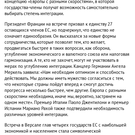
концепцию «Европы с разными скоростями», в которой
государства-члены получат возможность самостоятельно
выбирать степень интеграции.
Президент Франции на встрече призвал к единству 27
остающихся членов ЕС, но подчеркнул, что единство не
означает единообразия. Он высказался за новые формы
сотрудничества, которые позволят тем, кто желает,
продвигаться быстрее в таких вопросах, как оборона,
углубление экономического и валютного союза или налоговая
гармонизация. А те, кто не захочет, могут не участвовать в
мерах по углублению интеграции. Канцлер Германии Ангела
Меркель заявила: «Нам необходим оптимизм и способность
действовать. Мы должны иметь мужество согласиться с тем,
что некоторые страны пойдут вперед и смогут достичь
прогресса несколько быстрее, чем другие. Европа с разными
скоростями необходима, иначе мы, вероятно, застрянем на
одном месте». Премьер Италии Паоло Джентилони и премьер
Испании Мариано Рахой также подтвердили необходимость
различных уровней интеграции.
Встреча в Версале глав четырех государств ЕС с наибольшей
экономикой и населением стала символической