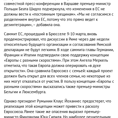
совместной пресс-конференции в Варшаве премьер-министр
Польши Беата Шидло подчеркнула, что изменения в ЕС не
должны вести к «постоянным трещинам». «Мы не согласимся с
разделением внутри ЕС, потому что это прямо ведет к
дезинтеграции», – добавила она.
Саммит ЕС, прошедший в Брюсселе 9-10 марта, вновь
продемонстрировал, что дискуссии в Риме через две недели
относительно будущего организации и согласования Римской
декларации не будут легкими. В ходе саммита главы Германии,
Франции и Италии подтвердили свою поддержку концепции
«Европы с разными скоростями». При этом Ангела Меркель
отметила, что такая Европа должна оперировать «в духе
открытости». Она сравнила Евросоюз с семьей: каждый проект
должен быть открыт для всех членов семьи, но некоторые из
них могут отказаться от участия. В пользу концепции «Европы с
разными скоростями» высказались также премьер-министры
Бельгии и Люксембурга.
Однако президент Румынии Клаус Йоханнес предостерег, что
реализация этой концепции может привести к расколу
Евросоюза. Ранее такие же опасения выразил премьер-
министр Финляндии Юха Сипиля. Но наиболее решительным