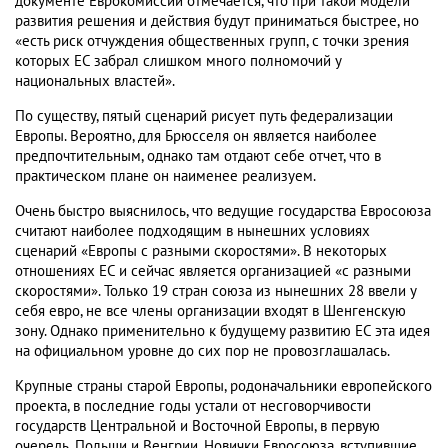
документе Еврокомиссии отмечается, что при такой модели
развития решения и действия будут приниматься быстрее, но
«есть риск отчуждения общественных групп, с точки зрения
которых ЕС забрал слишком много полномочий у
национальных властей».
По существу, пятый сценарий рисует путь федерализации
Европы. Вероятно, для Брюсселя он является наиболее
предпочтительным, однако там отдают себе отчет, что в
практическом плане он наименее реализуем.
Очень быстро выяснилось, что ведущие государства Евросоюза
считают наиболее подходящим в нынешних условиях
сценарий «Европы с разными скоростями». В некоторых
отношениях ЕС и сейчас является организацией «с разными
скоростями». Только 19 стран союза из нынешних 28 ввели у
себя евро, не все члены организации входят в Шенгенскую
зону. Однако применительно к будущему развитию ЕС эта идея
на официальном уровне до сих пор не провозглашалась.
Крупные страны старой Европы, родоначальники европейского
проекта, в последние годы устали от несговорчивости
государств Центральной и Восточной Европы, в первую
очередь, Польши и Венгрии. Новички Евросоюза, вступившие