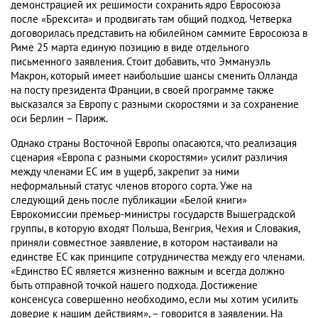
демонстрацией их решимости сохранить ядро Евросоюза
после «Брексита» и продвигать там общий подход. Четверка
договорилась представить на юбилейном саммите Евросоюза в
Риме 25 марта единую позицию в виде отдельного
письменного заявления. Стоит добавить, что Эммануэль
Макрон, который имеет наибольшие шансы сменить Олланда
на посту президента Франции, в своей программе также
высказался за Европу с разными скоростями и за сохранение
оси Берлин – Париж.
Однако страны Восточной Европы опасаются, что реализация
сценария «Европа с разными скоростями» усилит различия
между членами ЕС им в ущерб, закрепит за ними
неформальный статус членов второго сорта. Уже на
следующий день после публикации «Белой книги»
Еврокомиссии премьер-министры государств Вышеградской
группы, в которую входят Польша, Венгрия, Чехия и Словакия,
приняли совместное заявление, в котором настаивали на
единстве ЕС как принципе сотрудничества между его членами.
«Единство ЕС является жизненно важным и всегда должно
быть отправной точкой нашего подхода. Достижение
консенсуса совершенно необходимо, если мы хотим усилить
доверие к нашим действиям», – говорится в заявлении. На