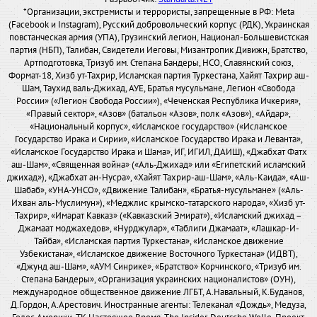
*Организации, экстремисты и террористы, запрещенные в РФ: Meta
(Facebook и Instagram), Русский добровольческий корпус (РДК), Украинская
повстанческая армия (УПА), Грузинский легион, Национал-Большевистская
партия (НБП), Талибан, Свидетели Иеговы, Мизантропик Дивижн, Братство,
Артподготовка, Тризуб им. Степана Бандеры, НСО, Славянский союз,
Формат-18, Хизб ут-Тахрир, Исламская партия Туркестана, Хайят Тахрир аш-
Шам, Таухид валь-Джихад, АУЕ, Братья мусульмане, Легион «Свобода
России» («Легион Свобода России»), «Чеченская Республика Ичкерия»,
«Правый сектор», «Азов» (батальон «Азов», полк «Азов»), «Айдар»,
«Национальный корпус», «Исламское государство» («Исламское
Государство Ирака и Сирии», «Исламское Государство Ирака и Леванта»,
«Исламское Государство Ирака и Шама», ИГ, ИГИЛ, ДАИШ), «Джабхат Фатх
аш-Шам», «Священная война» («Аль-Джихад» или «Египетский исламский
джихад»), «Джабхат ан-Нусра», «Хайят Тахрир-аш-Шам», «Аль-Каида», «Аш-
Шабаб», «УНА-УНСО», «Движение Талибан», «Братья-мусульмане» («Аль-
Ихван аль-Муслимун»), «Меджлис крымско-татарского народа», «Хизб ут-
Тахрир», «Имарат Кавказ» («Кавказский Эмират»), «Исламский джихад –
Джамаат моджахедов», «Нурджулар», «Таблиги Джамаат», «Лашкар-И-
Тайба», «Исламская партия Туркестана», «Исламское движение
Узбекистана», «Исламское движение Восточного Туркестана» (ИДВТ),
«Джунд аш-Шам», «АУМ Синрике», «Братство» Корчинского, «Тризуб им.
Степана Бандеры», «Организация украинских националистов» (ОУН),
международное общественное движение ЛГБТ, А.Навальный, К.Буданов,
Д.Гордон, А.Арестович. Иностранные агенты: Телеканал «Дождь», Медуза,