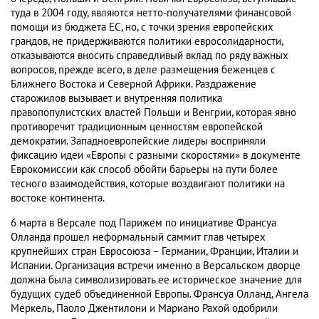
туда в 2004 году, являются нетто-получателями финансовой
помощи из бюджета ЕС, но, с точки зрения европейских
грандов, не придерживаются политики евросолидарности,
отказываются вносить справедливый вклад по ряду важных
вопросов, прежде всего, в деле размещения беженцев с
Ближнего Востока и Северной Африки. Раздражение
старожилов вызывает и внутренняя политика
правопопулистских властей Польши и Венгрии, которая явно
противоречит традиционным ценностям европейской
демократии. Западноевропейские лидеры восприняли
фиксацию идеи «Европы с разными скоростями» в документе
Еврокомиссии как способ обойти барьеры на пути более
тесного взаимодействия, которые воздвигают политики на
востоке континента.
6 марта в Версале под Парижем по инициативе Франсуа
Олланда прошел неформальный саммит глав четырех
крупнейших стран Евросоюза – Германии, Франции, Италии и
Испании. Организация встречи именно в Версальском дворце
должна была символизировать ее историческое значение для
будущих судеб объединенной Европы. Франсуа Олланд, Ангела
Меркель, Паоло Джентилони и Мариано Рахой одобрили