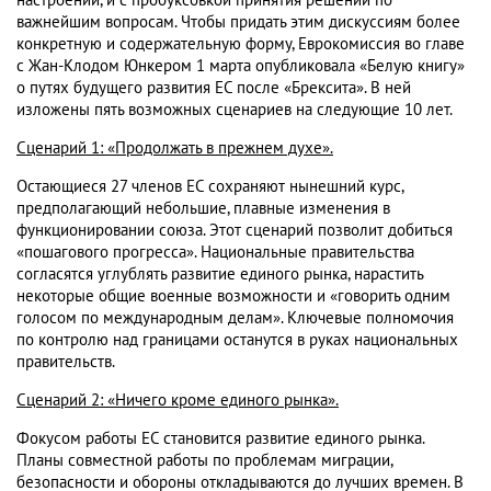
настроений, и с пробуксовкой принятия решений по
важнейшим вопросам. Чтобы придать этим дискуссиям более
конкретную и содержательную форму, Еврокомиссия во главе
с Жан-Клодом Юнкером 1 марта опубликовала «Белую книгу»
о путях будущего развития ЕС после «Брексита». В ней
изложены пять возможных сценариев на следующие 10 лет.
Сценарий 1: «Продолжать в прежнем духе».
Остающиеся 27 членов ЕС сохраняют нынешний курс,
предполагающий небольшие, плавные изменения в
функционировании союза. Этот сценарий позволит добиться
«пошагового прогресса». Национальные правительства
согласятся углублять развитие единого рынка, нарастить
некоторые общие военные возможности и «говорить одним
голосом по международным делам». Ключевые полномочия
по контролю над границами останутся в руках национальных
правительств.
Сценарий 2: «Ничего кроме единого рынка».
Фокусом работы ЕС становится развитие единого рынка.
Планы совместной работы по проблемам миграции,
безопасности и обороны откладываются до лучших времен. В