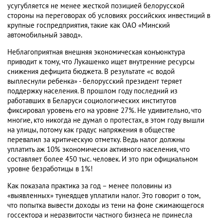
усугубляется не менее жесткой позицией белорусской
стороны на переговорах об условиях российских инвестиций в
крупные госпредприятия, такие как ОАО «Минский
автомобильный завод».
Неблагоприятная внешняя экономическая конъюнктура
приводит к тому, что Лукашенко ищет внутренние ресурсы
снижения дефицита бюджета. В результате «с водой
выплеснули ребенка» - белорусский президент теряет
поддержку населения. В прошлом году последний из
работавших в Беларуси социологических институтов
фиксировал уровень его на уровне 27%. Не удивительно, что
многие, кто никогда не думал о протестах, в этом году вышли
на улицы, потому как градус напряжения в обществе
перевалил за критическую отметку. Ведь налог должны
уплатить аж 10% экономически активного населения, что
составляет более 450 тыс. человек. И это при официальном
уровне безработицы в 1%!
Как показала практика за год – менее половины из
«выявленных» тунеядцев уплатили налог. Это говорит о том,
что попытка вывести доходы из тени на фоне сжимающегося
госсектора и неразвитости частного бизнеса не принесла