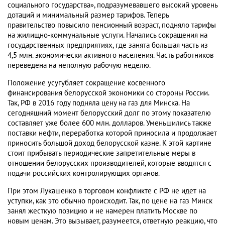
социального государства», подразумевавшего высокий уровень
дотаций и минимальный размер тарифов. Теперь
правительство повысило пенсионный возраст, подняло тарифы
на жилищно-коммунальные услуги. Начались сокращения на
государственных предприятиях, где занята большая часть из
4,5 млн. экономически активного населения. Часть работников
переведена на неполную рабочую неделю.
Положение усугубляет сокращение косвенного
финансирования белорусской экономики со стороны России.
Так, РФ в 2016 году подняла цену на газ для Минска. На
сегодняшний момент белорусский долг по этому показателю
составляет уже более 600 млн. долларов. Уменьшились также
поставки нефти, переработка которой приносила и продолжает
приносить большой доход белорусской казне. К этой картине
стоит прибывать периодические запретительные меры в
отношении белорусских производителей, которые вводятся с
подачи российских контролирующих органов.
При этом Лукашенко в торговом конфликте с РФ не идет на
уступки, как это обычно происходит. Так, по цене на газ Минск
занял жесткую позицию и не намерен платить Москве по
новым ценам. Это вызывает, разумеется, ответную реакцию, что