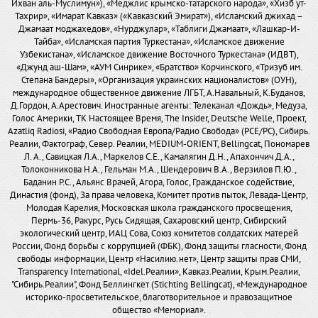
Ихван аль-Муслимун»), «Меджлис крымско-татарского народа», «Хизб ут-
Тахрир», «Имарат Кавказ» («Кавказский Эмират»), «Исламский джихад –
Джамаат моджахедов», «Нурджулар», «Таблиги Джамаат», «Лашкар-И-
Тайба», «Исламская партия Туркестана», «Исламское движение
Узбекистана», «Исламское движение Восточного Туркестана» (ИДВТ),
«Джунд аш-Шам», «АУМ Синрике», «Братство» Корчинского, «Тризуб им.
Степана Бандеры», «Организация украинских националистов» (ОУН),
международное общественное движение ЛГБТ, А.Навальный, К.Буданов,
Д.Гордон, А.Арестович. Иностранные агенты: Телеканал «Дождь», Медуза,
Голос Америки, ТК Настоящее Время, The Insider, Deutsche Welle, Проект,
Azatliq Radiosi, «Радио Свободная Европа/Радио Свобода» (PCE/PC), Сибирь.
Реалии, Фактограф, Север. Реалии, MEDIUM-ORIENT, Bellingcat, Пономарев
Л. А., Савицкая Л.А., Маркелов С.Е., Камалягин Д.Н., Апахончич Д.А.,
Толоконникова Н.А., Гельман М.А., Шендерович В.А., Верзилов П.Ю.,
Баданин Р.С., Альянс Врачей, Агора, Голос, Гражданское содействие,
Династия (фонд), За права человека, Комитет против пыток, Левада-Центр,
Молодая Карелия, Московская школа гражданского просвещения,
Пермь-36, Ракурс, Русь Сидящая, Сахаровский центр, Сибирский
экологический центр, ИАЦ Сова, Союз комитетов солдатских матерей
России, Фонд борьбы с коррупцией (ФБК), Фонд защиты гласности, Фонд
свободы информации, Центр «Насилию.нет», Центр защиты прав СМИ,
Transparency International, «Idel.Реалии», Кавказ.Реалии, Крым.Реалии,
"Сибирь.Реалии", Фонд Беллингкет (Stichting Bellingcat), «Международное
историко-просветительское, благотворительное и правозащитное
общество «Мемориал».