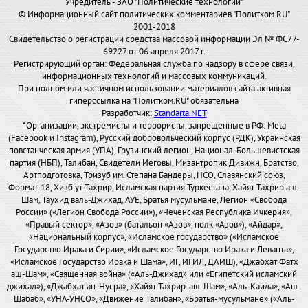
Учредитель - ЗАО "Политические технологии"
© Информационный сайт политических комментариев "Политком.RU"
2001-2018
Свидетельство о регистрации средства массовой информации Эл № ФС77-
69227 от 06 апреля 2017 г.
Регистрирующий орган: Федеральная служба по надзору в сфере связи,
информационных технологий и массовых коммуникаций.
При полном или частичном использовании материалов сайта активная
гиперссылка на "Политком.RU" обязательна
Разработчик:
Standarta.NET
*Организации, экстремисты и террористы, запрещенные в РФ: Meta
(Facebook и Instagram), Русский добровольческий корпус (РДК), Украинская
повстанческая армия (УПА), Грузинский легион, Национал-Большевистская
партия (НБП), Талибан, Свидетели Иеговы, Мизантропик Дивижн, Братство,
Артподготовка, Тризуб им. Степана Бандеры, НСО, Славянский союз,
Формат-18, Хизб ут-Тахрир, Исламская партия Туркестана, Хайят Тахрир аш-
Шам, Таухид валь-Джихад, АУЕ, Братья мусульмане, Легион «Свобода
России» («Легион Свобода России»), «Чеченская Республика Ичкерия»,
«Правый сектор», «Азов» (батальон «Азов», полк «Азов»), «Айдар»,
«Национальный корпус», «Исламское государство» («Исламское
Государство Ирака и Сирии», «Исламское Государство Ирака и Леванта»,
«Исламское Государство Ирака и Шама», ИГ, ИГИЛ, ДАИШ), «Джабхат Фатх
аш-Шам», «Священная война» («Аль-Джихад» или «Египетский исламский
джихад»), «Джабхат ан-Нусра», «Хайят Тахрир-аш-Шам», «Аль-Каида», «Аш-
Шабаб», «УНА-УНСО», «Движение Талибан», «Братья-мусульмане» («Аль-