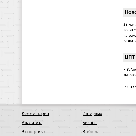
Нов
23 мая
полити
награж
развит
ЦПТ 
FIB. А
вызово
МК. Ал
Комментарии
Интервью
Аналитика
Бизнес
Экспертиза
Выборы