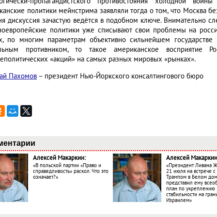
огически-пропагандистского противостояния холодной войны
канские политики мейнстрима заявляли тогда о том, что Москва бе
ня дискуссия зачастую ведётся в подобном ключе. Внимательно сл
ноевропейские политики уже списывают свои проблемы на россий
х, по многим параметрам объективно сильнейшем государстве 
льным противником, то такое американское восприятие Р
еполитических «акций» на самых разных мировых «рынках».
ай Пахомов
– президент Нью-Йоркского консалтингового бюро
ментарии
Алексей Макаркин:
Алексей Макаркин
«В польской партии «Право и
«Президент Ливана 
справедливость» раскол. Что это
21 июля на встрече 
означает?»
Трампом в Белом до
представил ему все
план по укреплению
стабильности на гран
Израилем»