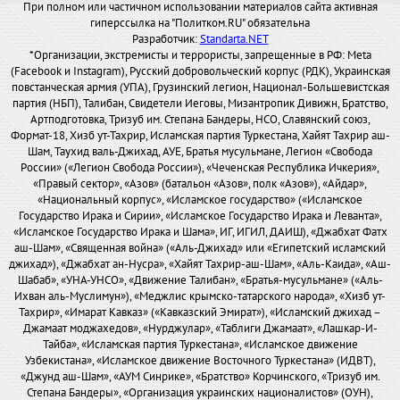
При полном или частичном использовании материалов сайта активная
гиперссылка на "Политком.RU" обязательна
Разработчик:
Standarta.NET
*Организации, экстремисты и террористы, запрещенные в РФ: Meta
(Facebook и Instagram), Русский добровольческий корпус (РДК), Украинская
повстанческая армия (УПА), Грузинский легион, Национал-Большевистская
партия (НБП), Талибан, Свидетели Иеговы, Мизантропик Дивижн, Братство,
Артподготовка, Тризуб им. Степана Бандеры, НСО, Славянский союз,
Формат-18, Хизб ут-Тахрир, Исламская партия Туркестана, Хайят Тахрир аш-
Шам, Таухид валь-Джихад, АУЕ, Братья мусульмане, Легион «Свобода
России» («Легион Свобода России»), «Чеченская Республика Ичкерия»,
«Правый сектор», «Азов» (батальон «Азов», полк «Азов»), «Айдар»,
«Национальный корпус», «Исламское государство» («Исламское
Государство Ирака и Сирии», «Исламское Государство Ирака и Леванта»,
«Исламское Государство Ирака и Шама», ИГ, ИГИЛ, ДАИШ), «Джабхат Фатх
аш-Шам», «Священная война» («Аль-Джихад» или «Египетский исламский
джихад»), «Джабхат ан-Нусра», «Хайят Тахрир-аш-Шам», «Аль-Каида», «Аш-
Шабаб», «УНА-УНСО», «Движение Талибан», «Братья-мусульмане» («Аль-
Ихван аль-Муслимун»), «Меджлис крымско-татарского народа», «Хизб ут-
Тахрир», «Имарат Кавказ» («Кавказский Эмират»), «Исламский джихад –
Джамаат моджахедов», «Нурджулар», «Таблиги Джамаат», «Лашкар-И-
Тайба», «Исламская партия Туркестана», «Исламское движение
Узбекистана», «Исламское движение Восточного Туркестана» (ИДВТ),
«Джунд аш-Шам», «АУМ Синрике», «Братство» Корчинского, «Тризуб им.
Степана Бандеры», «Организация украинских националистов» (ОУН),