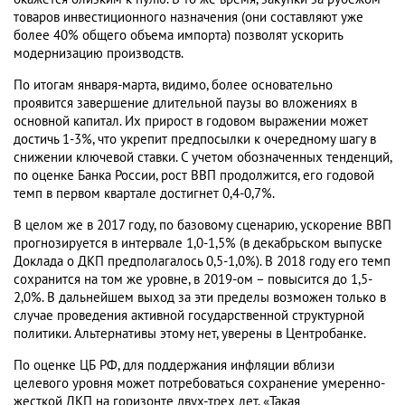
товаров инвестиционного назначения (они составляют уже
более 40% общего объема импорта) позволят ускорить
модернизацию производств.
По итогам января-марта, видимо, более основательно
проявится завершение длительной паузы во вложениях в
основной капитал. Их прирост в годовом выражении может
достичь 1-3%, что укрепит предпосылки к очередному шагу в
снижении ключевой ставки. С учетом обозначенных тенденций,
по оценке Банка России, рост ВВП продолжится, его годовой
темп в первом квартале достигнет 0,4-0,7%.
В целом же в 2017 году, по базовому сценарию, ускорение ВВП
прогнозируется в интервале 1,0-1,5% (в декабрьском выпуске
Доклада о ДКП предполагалось 0,5-1,0%). В 2018 году его темп
сохранится на том же уровне, в 2019-ом – повысится до 1,5-
2,0%. В дальнейшем выход за эти пределы возможен только в
случае проведения активной государственной структурной
политики. Альтернативы этому нет, уверены в Центробанке.
По оценке ЦБ РФ, для поддержания инфляции вблизи
целевого уровня может потребоваться сохранение умеренно-
жесткой ДКП на горизонте двух-трех лет. «Такая