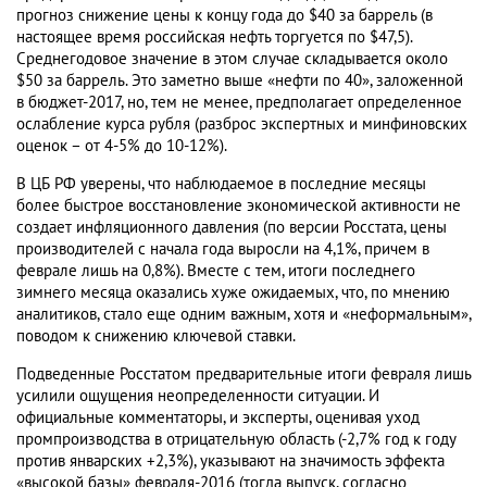
прогноз снижение цены к концу года до $40 за баррель (в
настоящее время российская нефть торгуется по $47,5).
Среднегодовое значение в этом случае складывается около
$50 за баррель. Это заметно выше «нефти по 40», заложенной
в бюджет-2017, но, тем не менее, предполагает определенное
ослабление курса рубля (разброс экспертных и минфиновских
оценок – от 4-5% до 10-12%).
В ЦБ РФ уверены, что наблюдаемое в последние месяцы
более быстрое восстановление экономической активности не
создает инфляционного давления (по версии Росстата, цены
производителей с начала года выросли на 4,1%, причем в
феврале лишь на 0,8%). Вместе с тем, итоги последнего
зимнего месяца оказались хуже ожидаемых, что, по мнению
аналитиков, стало еще одним важным, хотя и «неформальным»,
поводом к снижению ключевой ставки.
Подведенные Росстатом предварительные итоги февраля лишь
усилили ощущения неопределенности ситуации. И
официальные комментаторы, и эксперты, оценивая уход
промпроизводства в отрицательную область (-2,7% год к году
против январских +2,3%), указывают на значимость эффекта
«высокой базы» февраля-2016 (тогда выпуск, согласно