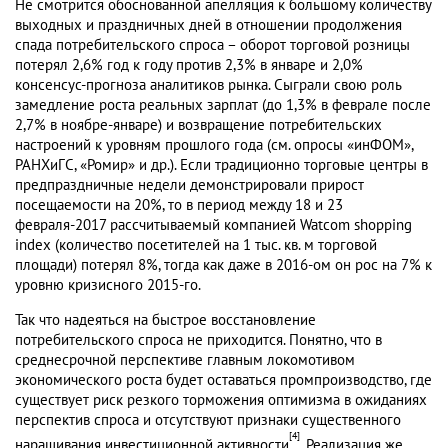
Не смотрится обоснованной апелляция к большому количеству
выходных и праздничных дней в отношении продолжения
спада потребительского спроса – оборот торговой розницы
потерял 2,6% год к году против 2,3% в январе и 2,0%
консенсус-прогноза аналитиков рынка. Сыграли свою роль
замедление роста реальных зарплат (до 1,3% в феврале после
2,7% в ноябре-январе) и возвращение потребительских
настроений к уровням прошлого года (см. опросы «инФОМ»,
РАНХиГС, «Ромир» и др.). Если традиционно торговые центры в
предпраздничные недели демонстрировали прирост
посещаемости на 20%, то в период между 18 и 23
февраля-2017 рассчитываемый компанией Watcom shopping
index (количество посетителей на 1 тыс. кв. м торговой
площади) потерял 8%, тогда как даже в 2016-ом он рос на 7% к
уровню кризисного 2015-го.
Так что надеяться на быстрое восстановление
потребительского спроса не приходится. Понятно, что в
среднесрочной перспективе главным локомотивом
экономического роста будет оставаться промпроизводство, где
существует риск резкого торможения оптимизма в ожиданиях
перспектив спроса и отсутствуют признаки существенного
[4]
наращивания инвестиционной активности
. Реализация же