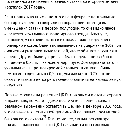
постепенного снижения ключевой ставки во втором-третьем
кварталах 2017 года»
.
Если принять во внимание, что еще в феврале центральные
банкиры уверенно говорили о сокращении потенциала
уменьшения ставки в первом полугодии, то очевидно явное
«посвежение» главного монетарного тренда. Накануне,
напомним, участники рынка в их ожиданиях разделились
примерно надвое. Одни закладывались на удержание 10% при
смягчении риторики, намекающей, что «событие» случится в
апреле. Другие были уверены – будет сделан первый шаг
«длиной» в 0,25 п.п. на новом маршруте. Оба варианта загодя
учитывались в прогнозируемой стоимости активов. Лишь
немногие надеялись на 0,5 п.п., указывая, что 0,25 п.п. не
окажут никакого непосредственного влияния на наблюдаемую
ситуацию.
Первые отклики на решение ЦБ РФ таковыми и стали: хорошо
и правильно, но мало – даже после уменьшения ставка в
реальном выражении остается выше, чем в декабре 2016 года,
что отражается негативной динамикой основных показателей
[1]
банковского сектора
. Тем не менее, сигнал регулятора
признан знаковым – в его ДКП начинается пора «малых