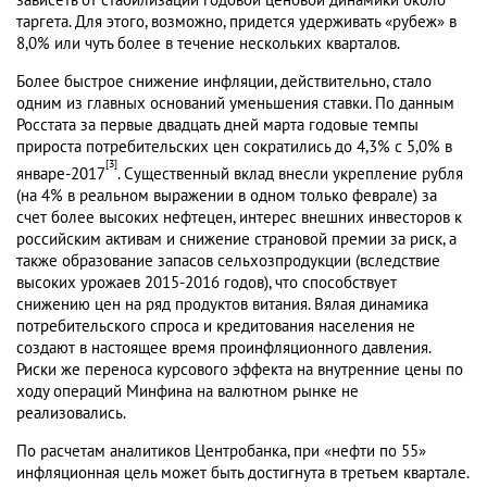
таргета. Для этого, возможно, придется удерживать «рубеж» в
8,0% или чуть более в течение нескольких кварталов.
Более быстрое снижение инфляции, действительно, стало
одним из главных оснований уменьшения ставки. По данным
Росстата за первые двадцать дней марта годовые темпы
прироста потребительских цен сократились до 4,3% с 5,0% в
[3]
январе-2017
. Существенный вклад внесли укрепление рубля
(на 4% в реальном выражении в одном только феврале) за
счет более высоких нефтецен, интерес внешних инвесторов к
российским активам и снижение страновой премии за риск, а
также образование запасов сельхозпродукции (вследствие
высоких урожаев 2015-2016 годов), что способствует
снижению цен на ряд продуктов витания. Вялая динамика
потребительского спроса и кредитования населения не
создают в настоящее время проинфляционного давления.
Риски же переноса курсового эффекта на внутренние цены по
ходу операций Минфина на валютном рынке не
реализовались.
По расчетам аналитиков Центробанка, при «нефти по 55»
инфляционная цель может быть достигнута в третьем квартале.