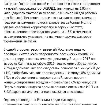
расчетам Росстата по новой методологии в связи с переходом
на новый классификатор ОКВЭД2, увеличился на 3,8%) и
календарного фактора (в феврале-2016 было на два рабочих
дня больше). Несомненно, все это оказало на показатели в
годовом выражении понижательное воздействие. Но, и с
учетом сезонной корректировки, в версии Росстата,
промышленное производство упало на 1,5% в месячном
выражении, что указывает на наличие и других факторов
торможения выпуска.
С одной стороны, рассчитываемый Росстатом индекс
предпринимательской уверенности российских компаний
демонстрирует положительную динамику. В марте-2017 он
вырос на 0,3 п. п. к декабрю 2016 года (с минус 3% до минус
2,7%), в добывающих производствах повысился с минус 7% до
+1%, в обрабатывающих производствах – с минус 8% до минус
2%, а в обеспечении электроэнергией, газом, паром и
кондиционировании воздуха – понизился с 6% до минус 7%.
Первые оценки индекса промышленного оптимизма ИЭП им.
Е. Гайдара в начале весны тоже оказался в позитиве.
Однако респонденты Росстата среди факторов,
ограничивающих рост производства, по-прежнему выделяют