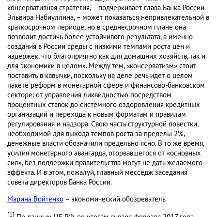
консервативная стратегия, – подчеркивает глава Банка России
Эльвира Набиуллина, – может показаться непривлекательной в
краткосрочном периоде, но в среднесрочном плане она
позволит достичь более устойчивого результата, а именно
создания в России среды с низкими темпами роста цен и
издержек, что благоприятно как для домашних хозяйств, так и
для экономики в целом». Между тем, «консерватизм» стоит
поставить в кавычки, поскольку на деле речь идет о целом
пакете реформ в монетарной сфере и финансово-банковском
секторе: от управления ликвидностью посредством
процентных ставок до системного оздоровления кредитных
организаций и перехода к новым форматам и правилам
регулирования и надзора. Свою часть структурной повестки,
необходимой для выхода темпов роста за пределы 2%,
денежные власти обозначили предельно ясно. В то же время,
усилия монетарного авангарда, оторвавшегося от «основных
сил», без поддержки правительства могут не дать желаемого
эффекта. И в этом, пожалуй, главный месседж заседания
совета директоров Банка России.
Марина Войтенко
– экономический обозреватель
[1]
По данным ЦБ РФ, по итогам января-февраля 2017 года