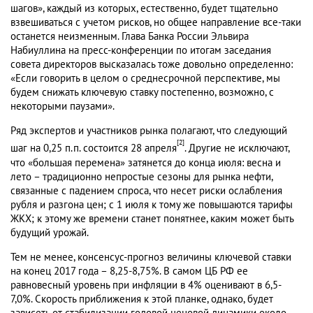
шагов», каждый из которых, естественно, будет тщательно
взвешиваться с учетом рисков, но общее направление все-таки
останется неизменным. Глава Банка России Эльвира
Набиуллина на пресс-конференции по итогам заседания
совета директоров высказалась тоже довольно определенно:
«Если говорить в целом о среднесрочной перспективе, мы
будем снижать ключевую ставку постепенно, возможно, с
некоторыми паузами».
Ряд экспертов и участников рынка полагают, что следующий
[2]
шаг на 0,25 п.п. состоится 28 апреля
. Другие не исключают,
что «большая перемена» затянется до конца июля: весна и
лето – традиционно непростые сезоны для рынка нефти,
связанные с падением спроса, что несет риски ослабления
рубля и разгона цен; с 1 июля к тому же повышаются тарифы
ЖКХ; к этому же времени станет понятнее, каким может быть
будущий урожай.
Тем не менее, консенсус-прогноз величины ключевой ставки
на конец 2017 года – 8,25-8,75%. В самом ЦБ РФ ее
равновесный уровень при инфляции в 4% оценивают в 6,5-
7,0%. Скорость приближения к этой планке, однако, будет
зависеть от стабилизации годовой ценовой динамики около