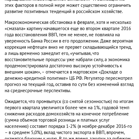
этих факторов в полной мере может существенно ограничить
развитие позитивных тенденций в российском хозяйстве.
Макроэкономическая обстановка в феврале, хотя и несколько
«смазала» картину начавшегося еще во втором квартале 2016
года восстановления ВВП, тем не менее, не повлияла на
уверенность Банка России в его продолжении. Даже вероятная
коррекция нефтецен вниз не прервет складывающийся тренд,
а лишь временно замедлит его, «учитывая, что
восстановительные процессы уже набрали силу, а экономика
продемонстрировала достаточно высокую устойчивость к
внешним шокам», – отмечается в мартовском «Докладе о
денежно-кредитной политике» ЦБ РФ. Регулятор пересмотрел
прогноз на текущий год, оставив по сути без изменений взгляд
на среднесрочные перспективы.
Ожидается, что промвыпуск (со снятой сезонностью) по итогам
первого квартала увеличится более чем на 1%, годовой темп
снижения расходов домохозяйств на конечное потребление
(сумма объемов торговой розницы и платных услуг
населению) составит порядка 1-2% (в ноябре-декабре 2016-го
– в среднем 5,0%), вклад чистого экспорта в ВВП, впрочем,
окажется близким к нулю. В то же время, закупки за рубежом