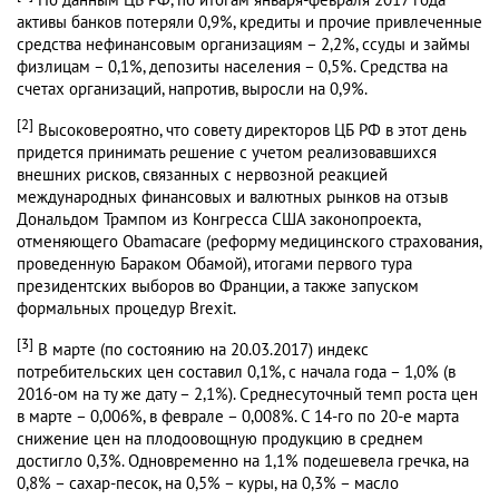
активы банков потеряли 0,9%, кредиты и прочие привлеченные
средства нефинансовым организациям – 2,2%, ссуды и займы
физлицам – 0,1%, депозиты населения – 0,5%. Средства на
счетах организаций, напротив, выросли на 0,9%.
[2]
Высоковероятно, что совету директоров ЦБ РФ в этот день
придется принимать решение с учетом реализовавшихся
внешних рисков, связанных с нервозной реакцией
международных финансовых и валютных рынков на отзыв
Дональдом Трампом из Конгресса США законопроекта,
отменяющего Obamacare (реформу медицинского страхования,
проведенную Бараком Обамой), итогами первого тура
президентских выборов во Франции, а также запуском
формальных процедур Brexit.
[3]
В марте (по состоянию на 20.03.2017) индекс
потребительских цен составил 0,1%, с начала года – 1,0% (в
2016-ом на ту же дату – 2,1%). Среднесуточный темп роста цен
в марте – 0,006%, в феврале – 0,008%. С 14-го по 20-е марта
снижение цен на плодоовощную продукцию в среднем
достигло 0,3%. Одновременно на 1,1% подешевела гречка, на
0,8% – сахар-песок, на 0,5% – куры, на 0,3% – масло