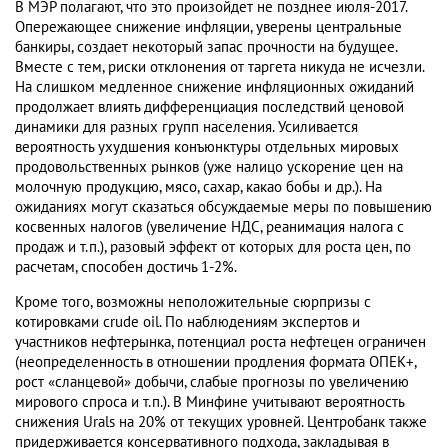
В МЭР полагают, что это произойдет не позднее июля-2017.
Опережающее снижение инфляции, уверены центральные
банкиры, создает некоторый запас прочности на будущее.
Вместе с тем, риски отклонения от таргета никуда не исчезли.
На слишком медленное снижение инфляционных ожиданий
продолжает влиять дифференциация последствий ценовой
динамики для разных групп населения. Усиливается
вероятность ухудшения конъюнктуры отдельных мировых
продовольственных рынков (уже налицо ускорение цен на
молочную продукцию, мясо, сахар, какао бобы и др.). На
ожиданиях могут сказаться обсуждаемые меры по повышению
косвенных налогов (увеличение НДС, реанимация налога с
продаж и т.п.), разовый эффект от которых для роста цен, по
расчетам, способен достичь 1-2%.
Кроме того, возможны неположительные сюрпризы с
котировками crude oil. По наблюдениям экспертов и
участников нефтерынка, потенциал роста нефтецен ограничен
(неопределенность в отношении продления формата ОПЕК+,
рост «сланцевой» добычи, слабые прогнозы по увеличению
мирового спроса и т.п.). В Минфине учитывают вероятность
снижения Urals на 20% от текущих уровней. Центробанк также
придерживается консервативного подхода, закладывая в