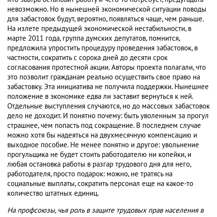
невозможно. Но в нынешней экономической ситуации поводы
для забастовок будут, вероятно, появляться чаще, чем раньше.
На излете предыдущей экономической нестабильности, в
марте 2011 года, группа думских депутатов, помнится,
предложила упростить процедуру проведения забастовок, в
частности, сократить с сорока дней до десяти срок
согласования протестной акции. Авторы проекта полагали, что
это позволит гражданам реально осуществить свое право на
забастовку. Эта инициатива не получила поддержки. Нынешнее
положение в экономике едва ли заставит вернуться к ней.
Отдельные выступления случаются, но до массовых забастовок
дело не доходит. И понятно почему: быть уволенным за прогул
страшнее, чем попасть под сокращение. В последнем случае
можно хотя бы надеяться на двухмесячную компенсацию и
выходное пособие. Не менее понятно и другое: увольнение
прогульщика не будет стоить работодателю ни копейки, и
любая остановка работы в разгар трудового дня для него,
работодателя, просто подарок: можно, не тратясь на
социальные выплаты, сократить персонал еще на какое-то
количество штатных единиц.
На профсоюзы, чья роль в защите трудовых прав населения в