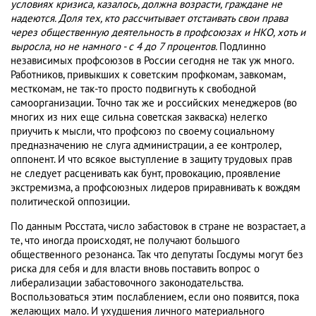
условиях кризиса, казалось, должна возрасти, граждане не
надеются. Доля тех, кто рассчитывает отстаивать свои права
через общественную деятельность в профсоюзах и НКО, хоть и
выросла, но не намного - с 4 до 7 процентов.
Подлинно
независимых профсоюзов в России сегодня не так уж много.
Работников, привыкших к советским профкомам, завкомам,
месткомам, не так-то просто подвигнуть к свободной
самоорганизации. Точно так же и российских менеджеров (во
многих из них еще сильна советская закваска) нелегко
приучить к мысли, что профсоюз по своему социальному
предназначению не слуга администрации, а ее контролер,
оппонент. И что всякое выступление в защиту трудовых прав
не следует расценивать как бунт, провокацию, проявление
экстремизма, а профсоюзных лидеров приравнивать к вождям
политической оппозиции.
По данным Росстата, число забастовок в стране не возрастает, а
те, что иногда происходят, не получают большого
общественного резонанса. Так что депутаты Госдумы могут без
риска для себя и для власти вновь поставить вопрос о
либерализации забастовочного законодательства.
Воспользоваться этим послаблением, если оно появится, пока
желающих мало. И ухудшения личного материального