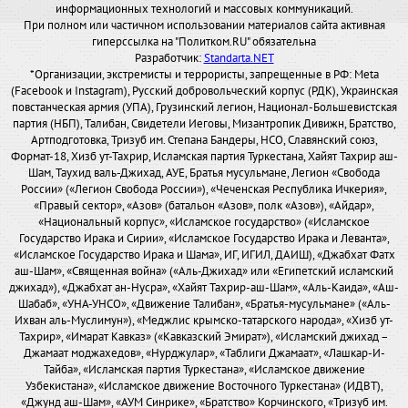
информационных технологий и массовых коммуникаций.
При полном или частичном использовании материалов сайта активная
гиперссылка на "Политком.RU" обязательна
Разработчик:
Standarta.NET
*Организации, экстремисты и террористы, запрещенные в РФ: Meta
(Facebook и Instagram), Русский добровольческий корпус (РДК), Украинская
повстанческая армия (УПА), Грузинский легион, Национал-Большевистская
партия (НБП), Талибан, Свидетели Иеговы, Мизантропик Дивижн, Братство,
Артподготовка, Тризуб им. Степана Бандеры, НСО, Славянский союз,
Формат-18, Хизб ут-Тахрир, Исламская партия Туркестана, Хайят Тахрир аш-
Шам, Таухид валь-Джихад, АУЕ, Братья мусульмане, Легион «Свобода
России» («Легион Свобода России»), «Чеченская Республика Ичкерия»,
«Правый сектор», «Азов» (батальон «Азов», полк «Азов»), «Айдар»,
«Национальный корпус», «Исламское государство» («Исламское
Государство Ирака и Сирии», «Исламское Государство Ирака и Леванта»,
«Исламское Государство Ирака и Шама», ИГ, ИГИЛ, ДАИШ), «Джабхат Фатх
аш-Шам», «Священная война» («Аль-Джихад» или «Египетский исламский
джихад»), «Джабхат ан-Нусра», «Хайят Тахрир-аш-Шам», «Аль-Каида», «Аш-
Шабаб», «УНА-УНСО», «Движение Талибан», «Братья-мусульмане» («Аль-
Ихван аль-Муслимун»), «Меджлис крымско-татарского народа», «Хизб ут-
Тахрир», «Имарат Кавказ» («Кавказский Эмират»), «Исламский джихад –
Джамаат моджахедов», «Нурджулар», «Таблиги Джамаат», «Лашкар-И-
Тайба», «Исламская партия Туркестана», «Исламское движение
Узбекистана», «Исламское движение Восточного Туркестана» (ИДВТ),
«Джунд аш-Шам», «АУМ Синрике», «Братство» Корчинского, «Тризуб им.