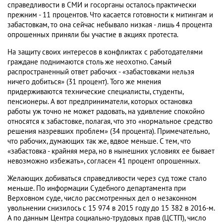
справедливости в СМИ и госорганы осталось практически
прежним - 11 процентов. Что касается готовности к митингам и
забастовкам, то она сейчас небывало низкая - лишь 4 процента
опрошенных приняли бы участие в акциях протеста.
На защиту своих интересов в конфликтах с работодателями
граждане поднимаются столь же неохотно. Самый
распространенный ответ рабочих - «забастовками нельзя
ничего добиться» (31 процент). Того же мнения
придерживаются технические специалисты, студенты,
пенсионеры. А вот предприниматели, которых остановка
работы уж точно не может радовать, на удивление спокойно
относятся к забастовке, полагая, что это «нормальное средство
решения назревших проблем» (34 процента). Примечательно,
что рабочих, думающих так же, вдвое меньше. С тем, что
«забастовка - крайняя мера, но в нынешних условиях ее бывает
невозможно избежать», согласен 41 процент опрошенных.
Желающих добиваться справедливости через суд тоже стало
меньше. По информации Судебного департамента при
Верховном суде, число рассмотренных дел о незаконном
увольнении снизилось с 15 974 в 2015 году до 15 382 в 2016-м.
А по данным Центра социально-трудовых прав (ЦСТП), число