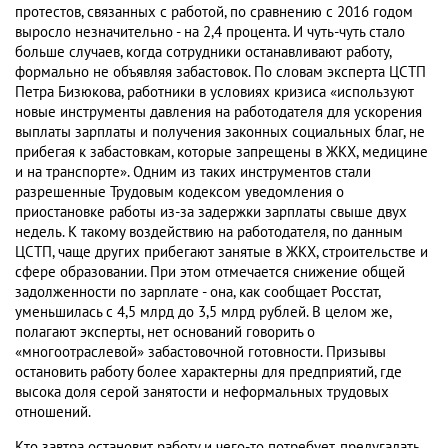
протестов, связанных с работой, по сравнению с 2016 годом
выросло незначительно - на 2,4 процента. И чуть-чуть стало
больше случаев, когда сотрудники останавливают работу,
формально не объявляя забастовок. По словам эксперта ЦСТП
Петра Бизюкова, работники в условиях кризиса «используют
новые инструменты давления на работодателя для ускорения
выплаты зарплаты и получения законных социальных благ, не
прибегая к забастовкам, которые запрещены в ЖКХ, медицине
и на транспорте». Одним из таких инструментов стали
разрешенные Трудовым кодексом уведомления о
приостановке работы из-за задержки зарплаты свыше двух
недель. К такому воздействию на работодателя, по данным
ЦСТП, чаще других прибегают занятые в ЖКХ, строительстве и
сфере образовании. При этом отмечается снижение общей
задолженности по зарплате - она, как сообщает Росстат,
уменьшилась с 4,5 млрд до 3,5 млрд рублей. В целом же,
полагают эксперты, нет оснований говорить о
«многоотраслевой» забастовочной готовности. Призывы
остановить работу более характерны для предприятий, где
высока доля серой занятости и неформальных трудовых
отношений.
Кто завтра остановит работу и чего-то потребует, предугадать