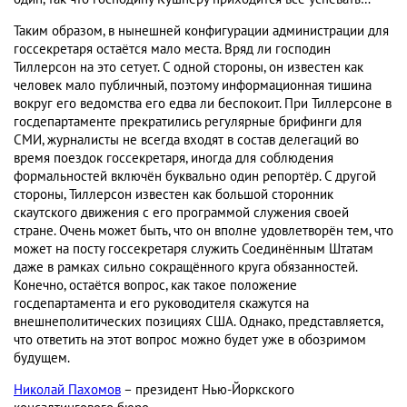
Таким образом, в нынешней конфигурации администрации для
госсекретаря остаётся мало места. Вряд ли господин
Тиллерсон на это сетует. С одной стороны, он известен как
человек мало публичный, поэтому информационная тишина
вокруг его ведомства его едва ли беспокоит. При Тиллерсоне в
госдепартаменте прекратились регулярные брифинги для
СМИ, журналисты не всегда входят в состав делегаций во
время поездок госсекретаря, иногда для соблюдения
формальностей включён буквально один репортёр. С другой
стороны, Тиллерсон известен как большой сторонник
скаутского движения с его программой служения своей
стране. Очень может быть, что он вполне удовлетворён тем, что
может на посту госсекретаря служить Соединённым Штатам
даже в рамках сильно сокращённого круга обязанностей.
Конечно, остаётся вопрос, как такое положение
госдепартамента и его руководителя скажутся на
внешнеполитических позициях США. Однако, представляется,
что ответить на этот вопрос можно будет уже в обозримом
будущем.
Николай Пахомов
– президент Нью-Йоркского