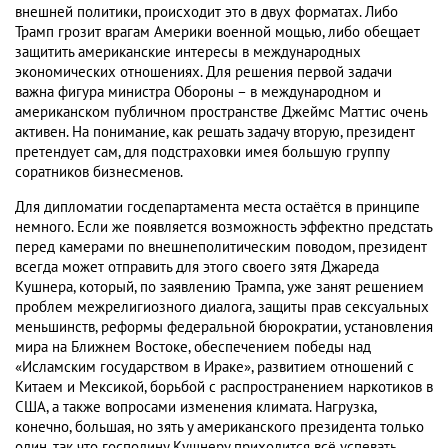
внешней политики, происходит это в двух форматах. Либо
Трамп грозит врагам Америки военной мощью, либо обещает
защитить американские интересы в международных
экономических отношениях. Для решения первой задачи
важна фигура министра Обороны – в международном и
американском публичном пространстве Джеймс Маттис очень
активен. На понимание, как решать задачу вторую, президент
претендует сам, для подстраховки имея большую группу
соратников бизнесменов.
Для дипломатии госдепартамента места остаётся в принципе
немного. Если же появляется возможность эффектно предстать
перед камерами по внешнеполитическим поводом, президент
всегда может отправить для этого своего зятя Джареда
Кушнера, который, по заявлению Трампа, уже занят решением
проблем межрелигиозного диалога, защиты прав сексуальных
меньшинств, реформы федеральной бюрократии, установления
мира на Ближнем Востоке, обеспечением победы над
«Исламским государством в Ираке», развитием отношений с
Китаем и Мексикой, борьбой с распространением наркотиков в
США, а также вопросами изменения климата. Нагрузка,
конечно, большая, но зять у американского президента только
один, так что господину Кушнеру приходится всё успевать…