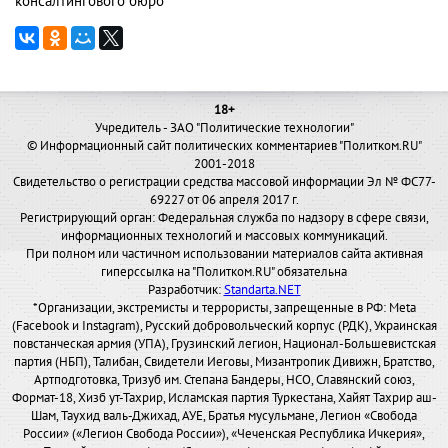
консалтингового бюро
18+
Учредитель - ЗАО "Политические технологии"
© Информационный сайт политических комментариев "Политком.RU"
2001-2018
Свидетельство о регистрации средства массовой информации Эл № ФС77-
69227 от 06 апреля 2017 г.
Регистрирующий орган: Федеральная служба по надзору в сфере связи,
информационных технологий и массовых коммуникаций.
При полном или частичном использовании материалов сайта активная
гиперссылка на "Политком.RU" обязательна
Разработчик:
Standarta.NET
*Организации, экстремисты и террористы, запрещенные в РФ: Meta
(Facebook и Instagram), Русский добровольческий корпус (РДК), Украинская
повстанческая армия (УПА), Грузинский легион, Национал-Большевистская
партия (НБП), Талибан, Свидетели Иеговы, Мизантропик Дивижн, Братство,
Артподготовка, Тризуб им. Степана Бандеры, НСО, Славянский союз,
Формат-18, Хизб ут-Тахрир, Исламская партия Туркестана, Хайят Тахрир аш-
Шам, Таухид валь-Джихад, АУЕ, Братья мусульмане, Легион «Свобода
России» («Легион Свобода России»), «Чеченская Республика Ичкерия»,