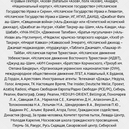
«Правый сектор», «Азов» (батальон «Азов», полк «Азов»), «Айдар»,
«Национальный корпус», «Исламское государство» («Исламское
Государство Ирака и Сирии», «Исламское Государство Ирака и Леванта»,
«Исламское Государство Ирака и Шама», ИГ, ИГИЛ, ДАИШ), «Джабхат Фатх
аш-Шам», «Священная война» («Аль-Джихад» или «Египетский исламский
джихад»), «Джабхат ан-Нусра», «Хайят Тахрир-аш-Шам», «Аль-Каида», «Аш-
Шабаб», «УНА-УНСО», «Движение Талибан», «Братья-мусульмане» («Аль-
Ихван аль-Муслимун»), «Меджлис крымско-татарского народа», «Хизб ут-
Тахрир», «Имарат Кавказ» («Кавказский Эмират»), «Исламский джихад –
Джамаат моджахедов», «Нурджулар», «Таблиги Джамаат», «Лашкар-И-
Тайба», «Исламская партия Туркестана», «Исламское движение
Узбекистана», «Исламское движение Восточного Туркестана» (ИДВТ),
«Джунд аш-Шам», «АУМ Синрике», «Братство» Корчинского, «Тризуб им.
Степана Бандеры», «Организация украинских националистов» (ОУН),
международное общественное движение ЛГБТ, А.Навальный, К.Буданов,
Д.Гордон, А.Арестович. Иностранные агенты: Телеканал «Дождь», Медуза,
Голос Америки, ТК Настоящее Время, The Insider, Deutsche Welle, Проект,
Azatliq Radiosi, «Радио Свободная Европа/Радио Свобода» (PCE/PC), Сибирь.
Реалии, Фактограф, Север. Реалии, MEDIUM-ORIENT, Bellingcat, Пономарев
Л. А., Савицкая Л.А., Маркелов С.Е., Камалягин Д.Н., Апахончич Д.А.,
Толоконникова Н.А., Гельман М.А., Шендерович В.А., Верзилов П.Ю.,
Баданин Р.С., Альянс Врачей, Агора, Голос, Гражданское содействие,
Династия (фонд), За права человека, Комитет против пыток, Левада-Центр,
Молодая Карелия, Московская школа гражданского просвещения,
Пермь-36, Ракурс, Русь Сидящая, Сахаровский центр, Сибирский