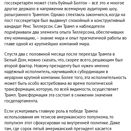
госсекретарём может стать буйный Болтон – всё это и многое
другое держало в напряжении всемирную аудиторию шоу,
разыгранного Трампом. Однако спектакль закончился, когда на
пост госсекретаря был выдвинут спокойный и конструктивный
кандидат Рекс Тиллерсон. Сам Трамп и наблюдатели
подчёркивали два элемента опыта Тиллерсона, обеспечивших
ему номинацию, – знание мира и опыт прагматичной работы во
главе одной из крупнейших компаний мира.
Спустя два с половиной месяца после переезда Трампа в
Белый Дом, можно сказать, что, скорее всего, решающим был
второй фактор. Новому президенту был нужен именно
надёжный исполнитель, научившийся субординации в
иерархии крупной компании. Более того, эта исполнительность
может быть особо востребована во время политической
трансформации, которую, по всей видимости, осуществляет
Трамп. Трансформация эта состоит в снижении значения
госдепартамента.
Если усматривать главную роль в победе Трампа
использования им тезисов американского популизма, то
популизм этот сфокусирован на внутренней политике. Даже
там, где сорок пятый американский президент касается