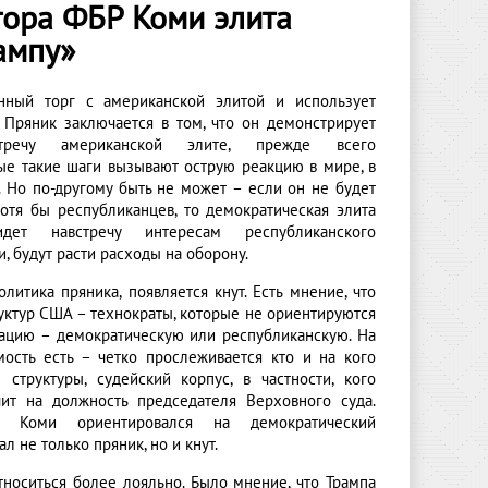
тора ФБР Коми элита
ампу»
анный торг с американской элитой и использует
. Пряник заключается в том, что он демонстрирует
стречу американской элите, прежде всего
ые такие шаги вызывают острую реакцию в мире, в
. Но по-другому быть не может – если он не будет
отя бы республиканцев, то демократическая элита
ет навстречу интересам республиканского
, будут расти расходы на оборону.
литика пряника, появляется кнут. Есть мнение, что
уктур США – технократы, которые не ориентируются
ацию – демократическую или республиканскую. На
ость есть – четко прослеживается кто и на кого
структуры, судейский корпус, в частности, кого
ит на должность председателя Верховного суда.
 Коми ориентировался на демократический
 не только пряник, но и кнут.
тноситься более лояльно. Было мнение, что Трампа