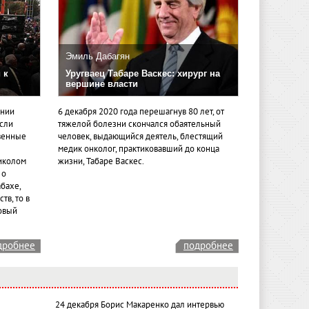
Эмиль Дабагян
 к
Уругваец Табаре Васкес: хирург на
вершине власти
ении
6 декабря 2020 года перешагнув 80 лет, от
если
тяжелой болезни скончался обаятельный
венные
человек, выдающийся деятель, блестящий
медик онколог, практиковавший до конца
иколом
жизни, Табаре Васкес.
 о
бахе,
тв, то в
овый
дробнее
подробнее
24 декабря Борис Макаренко дал интервью