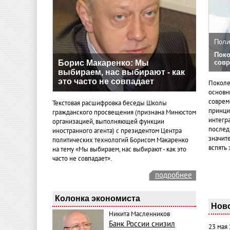
Поли
Поко
Борис Макаренко: Мы
совр
выбираем, нас выбирают - как
это часто не совпадает
Поколе
основн
совреме
Текстовая расшифровка беседы Школы
принци
гражданского просвещения (признана Минюстом
интегр
организацией, выполняющей функции
послед
иностранного агента) с президентом Центра
значит
политических технологий Борисом Макаренко
вспять 
на тему «Мы выбираем, нас выбирают - как это
часто не совпадает».
подробнее
Колонка экономиста
Нов
Никита Масленников
Банк России снизил
23 мая