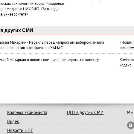
ческих технологий» Борис Макаренко
ден Медалью НИУ ВШЭ «За вклад в
ие университета»
в других СМИ
лексей Макаркин - Израиль перед непростым выбором: анализ
«Новая 
в и перспектив в конфликте с ХАМАС
реформ
ексей Макаркин о новом советнике президента по климату
Коммерс
кодекс
Колонка экономиста
ЦПТ в других СМИ
Мы 
Видео
Новости ЦПТ