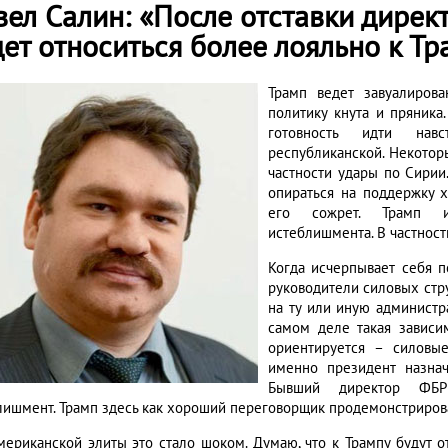
вел Салин: «После отставки дирек
ет относиться более лояльно к Тр
Трамп ведет завуалиров
политику кнута и пряника
готовность идти нав
республиканской. Некотор
частности удары по Сирии
опираться на поддержку х
его сожрет. Трамп ид
истеблишмента. В частности
Когда исчерпывает себя по
руководители силовых стр
на ту или иную администр
самом деле такая зависим
ориентируется – силовые 
именно президент назнач
Бывший директор ФБР
лишмент. Трамп здесь как хороший переговорщик продемонстрировал
мериканской элиты это стало шоком. Думаю, что к Трампу будут о