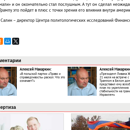
мали» и он окончательно стал послушным. А тут он сделал неожида
Трампу это пойдет в плюс с точки зрения его влияния внутри амери
 Салин – директор Центра политологических исследований Финанс
ментарии
Алексей Макаркин:
Алексей Макаркин
«В польской партии «Право и
«Президент Ливана 
справедливость» раскол. Что это
21 июля на встрече 
означает?»
Трампом в Белом до
представил ему все
план по укреплению
стабильности на гран
Израилем»
ертиза