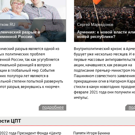
тком.RU
Сергей Маркедонов
ленческий разрыв в
Армения: к новой власти или
еменной России
новой республике?
нческий разрыв является одной из
Внутриполитический кризис в Арм
ых политических проблем
бушует уже несколько месяцев. И 
нной России, так как усугубляется
первые массовые антиправительст
пиальной разницей в вопросе
акции, начавшиеся, как реакция на
ации в глобальный мир. События
подписание премьер-министром Н
них полутора лет являются в
Пашиняном совместного заявления
ельной степени попыткой развернуть
прекращении огня в Нагорном Кара
этот разрыв, вернувшись к «норме».
стихли в канун новогодних празднес
феврале 2021 года они получили н
импульс.
подробнее
по
ости ЦПТ
 2022 года Президент Фонда «Центр
Памяти Игоря Бунина