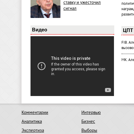
ставку и ужесточил
полити
сигнал
награж
развит
Видео
ЦПТ 
FIB. А
вызово
МК. Ал
Комментарии
Интервью
Аналитика
Бизнес
Экспертиза
Выборы