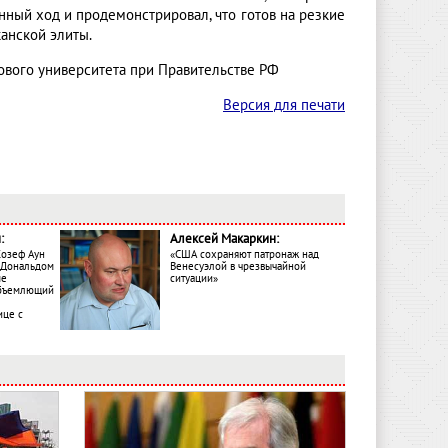
нный ход и продемонстрировал, что готов на резкие
канской элиты.
ового университета при Правительстве РФ
Версия для печати
:
Алексей Макаркин:
Жозеф Аун
«США сохраняют патронаж над
с Дональдом
Венесуэлой в чрезвычайной
ме
ситуации»
объемлющий
ице с