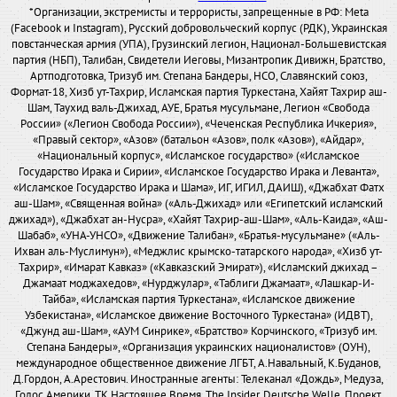
*Организации, экстремисты и террористы, запрещенные в РФ: Meta
(Facebook и Instagram), Русский добровольческий корпус (РДК), Украинская
повстанческая армия (УПА), Грузинский легион, Национал-Большевистская
партия (НБП), Талибан, Свидетели Иеговы, Мизантропик Дивижн, Братство,
Артподготовка, Тризуб им. Степана Бандеры, НСО, Славянский союз,
Формат-18, Хизб ут-Тахрир, Исламская партия Туркестана, Хайят Тахрир аш-
Шам, Таухид валь-Джихад, АУЕ, Братья мусульмане, Легион «Свобода
России» («Легион Свобода России»), «Чеченская Республика Ичкерия»,
«Правый сектор», «Азов» (батальон «Азов», полк «Азов»), «Айдар»,
«Национальный корпус», «Исламское государство» («Исламское
Государство Ирака и Сирии», «Исламское Государство Ирака и Леванта»,
«Исламское Государство Ирака и Шама», ИГ, ИГИЛ, ДАИШ), «Джабхат Фатх
аш-Шам», «Священная война» («Аль-Джихад» или «Египетский исламский
джихад»), «Джабхат ан-Нусра», «Хайят Тахрир-аш-Шам», «Аль-Каида», «Аш-
Шабаб», «УНА-УНСО», «Движение Талибан», «Братья-мусульмане» («Аль-
Ихван аль-Муслимун»), «Меджлис крымско-татарского народа», «Хизб ут-
Тахрир», «Имарат Кавказ» («Кавказский Эмират»), «Исламский джихад –
Джамаат моджахедов», «Нурджулар», «Таблиги Джамаат», «Лашкар-И-
Тайба», «Исламская партия Туркестана», «Исламское движение
Узбекистана», «Исламское движение Восточного Туркестана» (ИДВТ),
«Джунд аш-Шам», «АУМ Синрике», «Братство» Корчинского, «Тризуб им.
Степана Бандеры», «Организация украинских националистов» (ОУН),
международное общественное движение ЛГБТ, А.Навальный, К.Буданов,
Д.Гордон, А.Арестович. Иностранные агенты: Телеканал «Дождь», Медуза,
Голос Америки, ТК Настоящее Время, The Insider, Deutsche Welle, Проект,