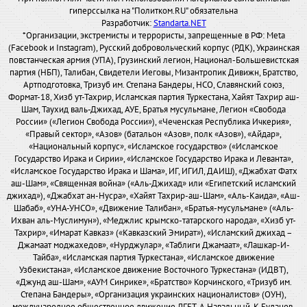
гиперссылка на "Политком.RU" обязательна
Разработчик:
Standarta.NET
*Организации, экстремисты и террористы, запрещенные в РФ: Meta
(Facebook и Instagram), Русский добровольческий корпус (РДК), Украинская
повстанческая армия (УПА), Грузинский легион, Национал-Большевистская
партия (НБП), Талибан, Свидетели Иеговы, Мизантропик Дивижн, Братство,
Артподготовка, Тризуб им. Степана Бандеры, НСО, Славянский союз,
Формат-18, Хизб ут-Тахрир, Исламская партия Туркестана, Хайят Тахрир аш-
Шам, Таухид валь-Джихад, АУЕ, Братья мусульмане, Легион «Свобода
России» («Легион Свобода России»), «Чеченская Республика Ичкерия»,
«Правый сектор», «Азов» (батальон «Азов», полк «Азов»), «Айдар»,
«Национальный корпус», «Исламское государство» («Исламское
Государство Ирака и Сирии», «Исламское Государство Ирака и Леванта»,
«Исламское Государство Ирака и Шама», ИГ, ИГИЛ, ДАИШ), «Джабхат Фатх
аш-Шам», «Священная война» («Аль-Джихад» или «Египетский исламский
джихад»), «Джабхат ан-Нусра», «Хайят Тахрир-аш-Шам», «Аль-Каида», «Аш-
Шабаб», «УНА-УНСО», «Движение Талибан», «Братья-мусульмане» («Аль-
Ихван аль-Муслимун»), «Меджлис крымско-татарского народа», «Хизб ут-
Тахрир», «Имарат Кавказ» («Кавказский Эмират»), «Исламский джихад –
Джамаат моджахедов», «Нурджулар», «Таблиги Джамаат», «Лашкар-И-
Тайба», «Исламская партия Туркестана», «Исламское движение
Узбекистана», «Исламское движение Восточного Туркестана» (ИДВТ),
«Джунд аш-Шам», «АУМ Синрике», «Братство» Корчинского, «Тризуб им.
Степана Бандеры», «Организация украинских националистов» (ОУН),