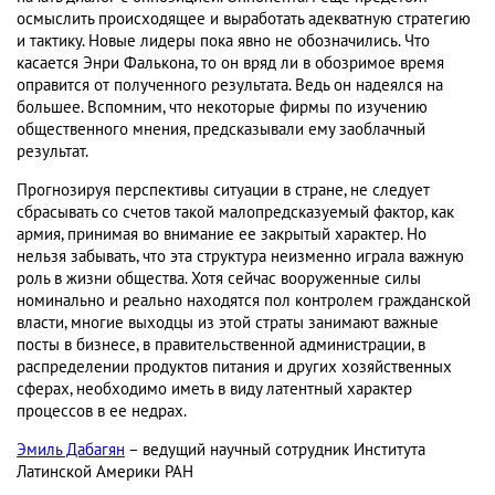
осмыслить происходящее и выработать адекватную стратегию
и тактику. Новые лидеры пока явно не обозначились. Что
касается Энри Фалькона, то он вряд ли в обозримое время
оправится от полученного результата. Ведь он надеялся на
большее. Вспомним, что некоторые фирмы по изучению
общественного мнения, предсказывали ему заоблачный
результат.
Прогнозируя перспективы ситуации в стране, не следует
сбрасывать со счетов такой малопредсказуемый фактор, как
армия, принимая во внимание ее закрытый характер. Но
нельзя забывать, что эта структура неизменно играла важную
роль в жизни общества. Хотя сейчас вооруженные силы
номинально и реально находятся пол контролем гражданской
власти, многие выходцы из этой страты занимают важные
посты в бизнесе, в правительственной администрации, в
распределении продуктов питания и других хозяйственных
сферах, необходимо иметь в виду латентный характер
процессов в ее недрах.
Эмиль Дабагян
– ведущий научный сотрудник Института
Латинской Америки РАН