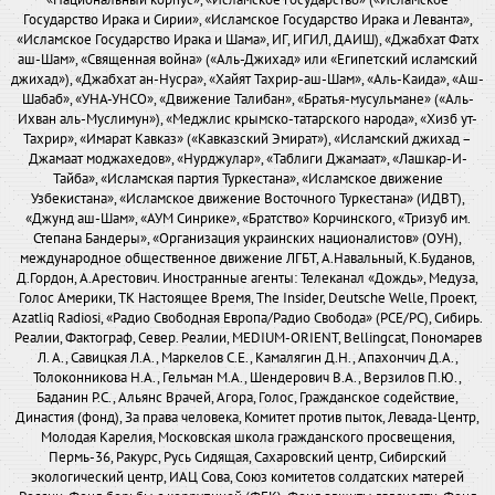
«Национальный корпус», «Исламское государство» («Исламское
Государство Ирака и Сирии», «Исламское Государство Ирака и Леванта»,
«Исламское Государство Ирака и Шама», ИГ, ИГИЛ, ДАИШ), «Джабхат Фатх
аш-Шам», «Священная война» («Аль-Джихад» или «Египетский исламский
джихад»), «Джабхат ан-Нусра», «Хайят Тахрир-аш-Шам», «Аль-Каида», «Аш-
Шабаб», «УНА-УНСО», «Движение Талибан», «Братья-мусульмане» («Аль-
Ихван аль-Муслимун»), «Меджлис крымско-татарского народа», «Хизб ут-
Тахрир», «Имарат Кавказ» («Кавказский Эмират»), «Исламский джихад –
Джамаат моджахедов», «Нурджулар», «Таблиги Джамаат», «Лашкар-И-
Тайба», «Исламская партия Туркестана», «Исламское движение
Узбекистана», «Исламское движение Восточного Туркестана» (ИДВТ),
«Джунд аш-Шам», «АУМ Синрике», «Братство» Корчинского, «Тризуб им.
Степана Бандеры», «Организация украинских националистов» (ОУН),
международное общественное движение ЛГБТ, А.Навальный, К.Буданов,
Д.Гордон, А.Арестович. Иностранные агенты: Телеканал «Дождь», Медуза,
Голос Америки, ТК Настоящее Время, The Insider, Deutsche Welle, Проект,
Azatliq Radiosi, «Радио Свободная Европа/Радио Свобода» (PCE/PC), Сибирь.
Реалии, Фактограф, Север. Реалии, MEDIUM-ORIENT, Bellingcat, Пономарев
Л. А., Савицкая Л.А., Маркелов С.Е., Камалягин Д.Н., Апахончич Д.А.,
Толоконникова Н.А., Гельман М.А., Шендерович В.А., Верзилов П.Ю.,
Баданин Р.С., Альянс Врачей, Агора, Голос, Гражданское содействие,
Династия (фонд), За права человека, Комитет против пыток, Левада-Центр,
Молодая Карелия, Московская школа гражданского просвещения,
Пермь-36, Ракурс, Русь Сидящая, Сахаровский центр, Сибирский
экологический центр, ИАЦ Сова, Союз комитетов солдатских матерей