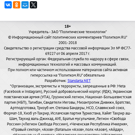
18+
Учредитель - ЗАО "Политические технологии"
© Информационный сайт политических комментариев "Политком.RU"
2001-2018
Свидетельство о регистрации средства массовой информации Эл № ФС77-
69227 от 06 апреля 2017 г.
Регистрирующий орган: Федеральная служба по надзору в сфере связи,
информационных технологий и массовых коммуникаций.
При полном или частичном использовании материалов сайта активная
гиперссылка на "Политком.RU" обязательна
Разработчик:
Standarta.NET
*Организации, экстремисты и террористы, запрещенные в РФ: Meta
(Facebook и Instagram), Русский добровольческий корпус (РДК), Украинская
повстанческая армия (УПА), Грузинский легион, Национал-Большевистская
партия (НБП), Талибан, Свидетели Иеговы, Мизантропик Дивижн, Братство,
Артподготовка, Тризуб им. Степана Бандеры, НСО, Славянский союз,
Формат-18, Хизб ут-Тахрир, Исламская партия Туркестана, Хайят Тахрир аш-
Шам, Таухид валь-Джихад, АУЕ, Братья мусульмане, Легион «Свобода
России» («Легион Свобода России»), «Чеченская Республика Ичкерия»,
«Правый сектор», «Азов» (батальон «Азов», полк «Азов»), «Айдар»,