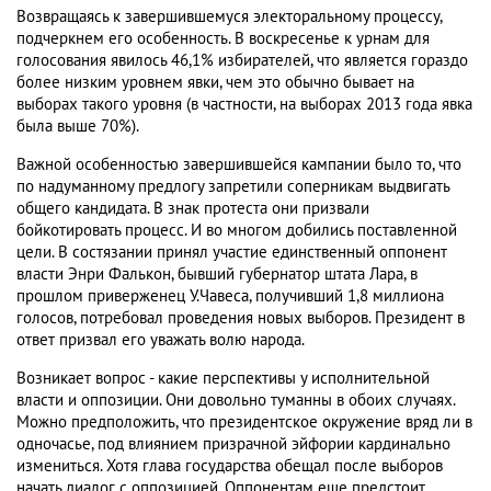
Возвращаясь к завершившемуся электоральному процессу,
подчеркнем его особенность. В воскресенье к урнам для
голосования явилось 46,1% избирателей, что является гораздо
более низким уровнем явки, чем это обычно бывает на
выборах такого уровня (в частности, на выборах 2013 года явка
была выше 70%).
Важной особенностью завершившейся кампании было то, что
по надуманному предлогу запретили соперникам выдвигать
общего кандидата. В знак протеста они призвали
бойкотировать процесс. И во многом добились поставленной
цели. В состязании принял участие единственный оппонент
власти Энри Фалькон, бывший губернатор штата Лара, в
прошлом приверженец У.Чавеса, получивший 1,8 миллиона
голосов, потребовал проведения новых выборов. Президент в
ответ призвал его уважать волю народа.
Возникает вопрос - какие перспективы у исполнительной
власти и оппозиции. Они довольно туманны в обоих случаях.
Можно предположить, что президентское окружение вряд ли в
одночасье, под влиянием призрачной эйфории кардинально
измениться. Хотя глава государства обещал после выборов
начать диалог с оппозицией. Оппонентам еще предстоит