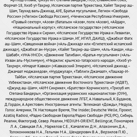
Артподготовка, Тризуб им. Степана Бандеры, НСО, Славянский союз,
Формат-18, Хизб ут-Тахрир, Исламская партия Туркестана, Хайят Тахрир аш-
Шам, Таухид валь-Джихад, АУЕ, Братья мусульмане, Легион «Свобода
России» («Легион Свобода России»), «Чеченская Республика Ичкерия»,
«Правый сектор», «Азов» (батальон «Азов», полк «Азов»), «Айдар»,
«Национальный корпус», «Исламское государство» («Исламское
Государство Ирака и Сирии», «Исламское Государство Ирака и Леванта»,
«Исламское Государство Ирака и Шама», ИГ, ИГИЛ, ДАИШ), «Джабхат Фатх
аш-Шам», «Священная война» («Аль-Джихад» или «Египетский исламский
джихад»), «Джабхат ан-Нусра», «Хайят Тахрир-аш-Шам», «Аль-Каида», «Аш-
Шабаб», «УНА-УНСО», «Движение Талибан», «Братья-мусульмане» («Аль-
Ихван аль-Муслимун»), «Меджлис крымско-татарского народа», «Хизб ут-
Тахрир», «Имарат Кавказ» («Кавказский Эмират»), «Исламский джихад –
Джамаат моджахедов», «Нурджулар», «Таблиги Джамаат», «Лашкар-И-
Тайба», «Исламская партия Туркестана», «Исламское движение
Узбекистана», «Исламское движение Восточного Туркестана» (ИДВТ),
«Джунд аш-Шам», «АУМ Синрике», «Братство» Корчинского, «Тризуб им.
Степана Бандеры», «Организация украинских националистов» (ОУН),
международное общественное движение ЛГБТ, А.Навальный, К.Буданов,
Д.Гордон, А.Арестович. Иностранные агенты: Телеканал «Дождь», Медуза,
Голос Америки, ТК Настоящее Время, The Insider, Deutsche Welle, Проект,
Azatliq Radiosi, «Радио Свободная Европа/Радио Свобода» (PCE/PC), Сибирь.
Реалии, Фактограф, Север. Реалии, MEDIUM-ORIENT, Bellingcat, Пономарев
Л. А., Савицкая Л.А., Маркелов С.Е., Камалягин Д.Н., Апахончич Д.А.,
Толоконникова Н.А., Гельман М.А., Шендерович В.А., Верзилов П.Ю.,