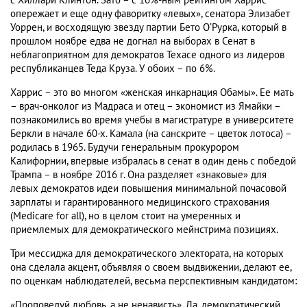
с Хиллари Клинтон. Зато – с 10%-ным рейтингом Харрис
опережает и еще одну фаворитку «левых», сенатора Элизабет
Уоррен, и восходящую звезду партии Бето О’Рурка, который в
прошлом ноябре едва не догнал на выборах в Сенат в
неблагоприятном для демократов Техасе одного из лидеров
республиканцев Теда Круза. У обоих – по 6%.
Харрис – это во многом «женская инкарнация Обамы». Ее мать
– врач-онколог из Мадраса и отец – экономист из Ямайки –
познакомились во время учебы в магистратуре в университете
Беркли в начале 60-х. Камала (на санскрите – цветок лотоса) –
родилась в 1965. Будучи генеральным прокурором
Калифорнии, впервые избралась в сенат в один день с победой
Трампа – в ноябре 2016 г. Она разделяет «знаковые» для
левых демократов идеи повышения минимальной почасовой
зарплаты и гарантированного медицинского страхования
(Medicare for all), но в целом стоит на умеренных и
приемлемых для демократического мейнстрима позициях.
Три мессиджа для демократического электората, на которых
она сделала акцент, объявляя о своем выдвижении, делают ее,
по оценкам наблюдателей, весьма перспективным кандидатом:
«Проповедуй любовь, а не ненависть». Да, демократический