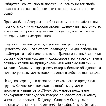
избиратель хочет нанести поражение Трампу, но так, чтобы
нравы в американской политике смягчились, а антагонизм
ослаб.
Признавай, что Америка – не без изъяна, но отрицай, что она
прогнила. Критикуя недостатки, она подчеркивает достоинство
и моральное превосходство как те чувства, которые могут
объединить всех американцев.
Выделяйте главное, и не допускайте внутренних свар.
Демократический электорат неоднороден. И для победы на
праймериз, и чтобы одолеть потом Трампа успешный кандидат
должен избежать искушения сфокусироваться на одной теме и
позиции, какими бы принципиальными они ему (или ей) ни
казались. Выдвинуть программу, которая больше объединяет и
меньше раскалывает «своих» - трудная и амбициозная задача.
Исход конкуренции в демократическом лагере предсказать
трудно. Во многом с похожих позиций выступает и
упомянутый выше Бето О”Рурк. Это – новое поколение
демократических лидеров, которое по известности и опыту
уступает ветеранам – Байдену и Сандерсу. Смогут ли они
доказать, что за ними – будущее? По крайней мере, будущее