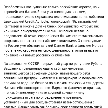
Разоблачения коснулись не только российских игроков, но и
европейских банков. В ряд участников давних схем,
предположительно служивших для отмывания денег, добавили
французский Credit Agricole, голландский ING, австрийский
Raiffeisen и многие другие банки, большинство которых так
или иначе присутствуют в России. Основной негласно
продвигаемый тезис: европейским банкам стоит максимально
сократить контакты с российскими клиентами. О своем уходе
из России уже объявил датский Danske Bank, а финские Nordea
постепенно сворачивает свою деятельность, отказываясь от
привлечения новых российских клиентов.
Расследование OCCRP – серьезный удар по репутации Рубена
Варданяна, позиционирующего себя как человека,
занимающегося серьезным делом, называющего себя
социальным предпринимателем и неоднократно получавшего
премии за ведение бизнеса по высоким этическим стандартам.
Назвав себя «конформистом», Варданян фактически признал,
что как бизнесмену и главе крупной компании ему
приходилось играть по определенным правилам,
установленным для всех, выстраивая взаимоотношения с
властью. Однако учитывая большой срок давности всплывшей