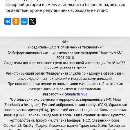
офшорной истории и смену деятельности бизнесмена, никаких
последствий, кроме репутационных, ожидать не стоит.
18+
Учредитель - ЗАО "Политические технологии"
© Информационный сайт политических комментариев "Политком.RU"
2001-2018
Свидетельство о регистрации средства массовой информации Эл № ФС77-
69227 от 06 апреля 2017 г.
Регистрирующий орган: Федеральная служба по надзору в сфере связи,
информационных технологий и массовых коммуникаций.
При полном или частичном использовании материалов сайта активная
гиперссылка на "Политком.RU" обязательна
Разработчик:
Standarta.NET
*Организации, экстремисты и террористы, запрещенные в РФ: Meta
(Facebook и Instagram), Русский добровольческий корпус (РДК), Украинская
повстанческая армия (УПА), Грузинский легион, Национал-Большевистская
партия (НБП), Талибан, Свидетели Иеговы, Мизантропик Дивижн, Братство,
Артподготовка, Тризуб им. Степана Бандеры, НСО, Славянский союз,
Формат-18, Хизб ут-Тахрир, Исламская партия Туркестана, Хайят Тахрир аш-