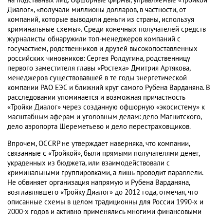
на подставных лиц. Офшорные фирмы, управляемые «Тройкой
Диалог», «получали миллионы долларов, в частности, от
компаний, которые выводили деньги из страны, используя
криминальные схемы». Среди конечных получателей средств
журналисты обнаружили топ-менеджеров компаний с
госучастием, родственников и друзей высокопоставленных
российских чиновников: Сергея Ролдугина, родственницу
первого заместителя главы «Ростеха» Дмитрия Артякова,
менеджеров существовавшей в те годы энергетической
компании РАО ЕЭС и ближний круг самого Рубена Варданяна. В
расследовании упоминается и возможная причастность
«Тройки Диалог» через созданную офшорную «экосистему» к
масштабным аферам и уголовным делам: дело Магнитского,
дело аэропорта Шереметьево и дело перестраховщиков.
Впрочем, OCCRP не утверждает наверняка, что компании,
связанные с «Тройкой», были прямыми получателями денег,
украденных из бюджета, или взаимодействовали с
криминальными группировками, а лишь проводит параллели.
Не обвиняет организация напрямую и Рубена Варданяна,
возглавлявшего «Тройку Диалог» до 2012 года, отмечая, что
описанные схемы в целом традиционны для России 1990-х и
2000-х годов и активно применялись многими финансовыми