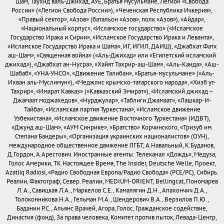
Шам, Таухид валь-Джихад, АУЕ, Братья мусульмане, Легион «Свобода
России» («Легион Свобода России»), «Чеченская Республика Ичкерия»,
«Правый сектор», «Азов» (батальон «Азов», полк «Азов»), «Айдар»,
«Национальный корпус», «Исламское государство» («Исламское
Государство Ирака и Сирии», «Исламское Государство Ирака и Леванта»,
«Исламское Государство Ирака и Шама», ИГ, ИГИЛ, ДАИШ), «Джабхат Фатх
аш-Шам», «Священная война» («Аль-Джихад» или «Египетский исламский
джихад»), «Джабхат ан-Нусра», «Хайят Тахрир-аш-Шам», «Аль-Каида», «Аш-
Шабаб», «УНА-УНСО», «Движение Талибан», «Братья-мусульмане» («Аль-
Ихван аль-Муслимун»), «Меджлис крымско-татарского народа», «Хизб ут-
Тахрир», «Имарат Кавказ» («Кавказский Эмират»), «Исламский джихад –
Джамаат моджахедов», «Нурджулар», «Таблиги Джамаат», «Лашкар-И-
Тайба», «Исламская партия Туркестана», «Исламское движение
Узбекистана», «Исламское движение Восточного Туркестана» (ИДВТ),
«Джунд аш-Шам», «АУМ Синрике», «Братство» Корчинского, «Тризуб им.
Степана Бандеры», «Организация украинских националистов» (ОУН),
международное общественное движение ЛГБТ, А.Навальный, К.Буданов,
Д.Гордон, А.Арестович. Иностранные агенты: Телеканал «Дождь», Медуза,
Голос Америки, ТК Настоящее Время, The Insider, Deutsche Welle, Проект,
Azatliq Radiosi, «Радио Свободная Европа/Радио Свобода» (PCE/PC), Сибирь.
Реалии, Фактограф, Север. Реалии, MEDIUM-ORIENT, Bellingcat, Пономарев
Л. А., Савицкая Л.А., Маркелов С.Е., Камалягин Д.Н., Апахончич Д.А.,
Толоконникова Н.А., Гельман М.А., Шендерович В.А., Верзилов П.Ю.,
Баданин Р.С., Альянс Врачей, Агора, Голос, Гражданское содействие,
Династия (фонд), За права человека, Комитет против пыток, Левада-Центр,