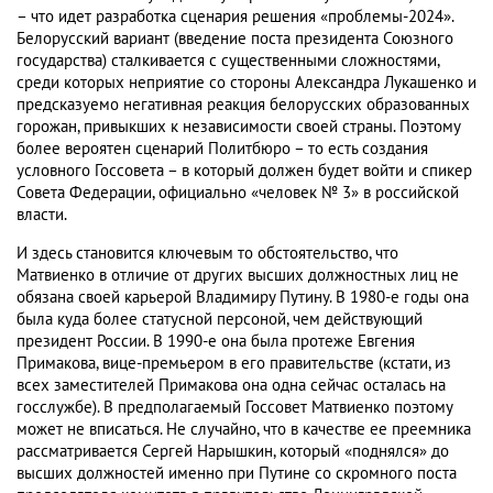
– что идет разработка сценария решения «проблемы-2024».
Белорусский вариант (введение поста президента Союзного
государства) сталкивается с существенными сложностями,
среди которых неприятие со стороны Александра Лукашенко и
предсказуемо негативная реакция белорусских образованных
горожан, привыкших к независимости своей страны. Поэтому
более вероятен сценарий Политбюро – то есть создания
условного Госсовета – в который должен будет войти и спикер
Совета Федерации, официально «человек № 3» в российской
власти.
И здесь становится ключевым то обстоятельство, что
Матвиенко в отличие от других высших должностных лиц не
обязана своей карьерой Владимиру Путину. В 1980-е годы она
была куда более статусной персоной, чем действующий
президент России. В 1990-е она была протеже Евгения
Примакова, вице-премьером в его правительстве (кстати, из
всех заместителей Примакова она одна сейчас осталась на
госслужбе). В предполагаемый Госсовет Матвиенко поэтому
может не вписаться. Не случайно, что в качестве ее преемника
рассматривается Сергей Нарышкин, который «поднялся» до
высших должностей именно при Путине со скромного поста