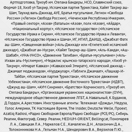
Артподготовка, Тризуб им. Степана Бандеры, НСО, Славянский союз,
Формат-18, Хизб ут-Тахрир, Исламская партия Туркестана, Хайят Тахрир аш-
Шам, Таухид валь-Джихад, АУЕ, Братья мусульмане, Легион «Свобода
России» («Легион Свобода России»), «Чеченская Республика Ичкерия»,
«Правый сектор», «Азов» (батальон «Азов», полк «Азов»), «Айдар»,
«Национальный корпус», «Исламское государство» («Исламское
Государство Ирака и Сирии», «Исламское Государство Ирака и Леванта»,
«Исламское Государство Ирака и Шама», ИГ, ИГИЛ, ДАИШ), «Джабхат Фатх
аш-Шам», «Священная война» («Аль-Джихад» или «Египетский исламский
джихад»), «Джабхат ан-Нусра», «Хайят Тахрир-аш-Шам», «Аль-Каида», «Аш-
Шабаб», «УНА-УНСО», «Движение Талибан», «Братья-мусульмане» («Аль-
Ихван аль-Муслимун»), «Меджлис крымско-татарского народа», «Хизб ут-
Тахрир», «Имарат Кавказ» («Кавказский Эмират»), «Исламский джихад –
Джамаат моджахедов», «Нурджулар», «Таблиги Джамаат», «Лашкар-И-
Тайба», «Исламская партия Туркестана», «Исламское движение
Узбекистана», «Исламское движение Восточного Туркестана» (ИДВТ),
«Джунд аш-Шам», «АУМ Синрике», «Братство» Корчинского, «Тризуб им.
Степана Бандеры», «Организация украинских националистов» (ОУН),
международное общественное движение ЛГБТ, А.Навальный, К.Буданов,
Д.Гордон, А.Арестович. Иностранные агенты: Телеканал «Дождь», Медуза,
Голос Америки, ТК Настоящее Время, The Insider, Deutsche Welle, Проект,
Azatliq Radiosi, «Радио Свободная Европа/Радио Свобода» (PCE/PC), Сибирь.
Реалии, Фактограф, Север. Реалии, MEDIUM-ORIENT, Bellingcat, Пономарев
Л. А., Савицкая Л.А., Маркелов С.Е., Камалягин Д.Н., Апахончич Д.А.,
Толоконникова Н.А., Гельман М.А., Шендерович В.А., Верзилов П.Ю.,