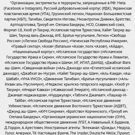
*Организации, экстремисты и террористы, запрещенные в РФ: Meta
(Facebook и Instagram), Русский добровольческий корпус (РДК), Украинская
повстанческая армия (УПА), Грузинский легион, Национал-Большевистская
партия (НБП), Талибан, Свидетели Иеговы, Мизантропик Дивижн, Братство,
Артподготовка, Тризуб им. Степана Бандеры, НСО, Славянский союз,
Формат-18, Хизб ут-Тахрир, Исламская партия Туркестана, Хайят Тахрир аш-
Шам, Таухид валь-Джихад, АУЕ, Братья мусульмане, Легион «Свобода
России» («Легион Свобода России»), «Чеченская Республика Ичкерия»,
«Правый сектор», «Азов» (батальон «Азов», полк «Азов»), «Айдар»,
«Национальный корпус», «Исламское государство» («Исламское
Государство Ирака и Сирии», «Исламское Государство Ирака и Леванта»,
«Исламское Государство Ирака и Шама», ИГ, ИГИЛ, ДАИШ), «Джабхат Фатх
аш-Шам», «Священная война» («Аль-Джихад» или «Египетский исламский
джихад»), «Джабхат ан-Нусра», «Хайят Тахрир-аш-Шам», «Аль-Каида», «Аш-
Шабаб», «УНА-УНСО», «Движение Талибан», «Братья-мусульмане» («Аль-
Ихван аль-Муслимун»), «Меджлис крымско-татарского народа», «Хизб ут-
Тахрир», «Имарат Кавказ» («Кавказский Эмират»), «Исламский джихад –
Джамаат моджахедов», «Нурджулар», «Таблиги Джамаат», «Лашкар-И-
Тайба», «Исламская партия Туркестана», «Исламское движение
Узбекистана», «Исламское движение Восточного Туркестана» (ИДВТ),
«Джунд аш-Шам», «АУМ Синрике», «Братство» Корчинского, «Тризуб им.
Степана Бандеры», «Организация украинских националистов» (ОУН),
международное общественное движение ЛГБТ, А.Навальный, К.Буданов,
Д.Гордон, А.Арестович. Иностранные агенты: Телеканал «Дождь», Медуза,
Голос Америки, ТК Настоящее Время, The Insider, Deutsche Welle, Проект,