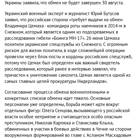
Украины заявила, что обмен не будет завершен 30 августа.
Украинский военный эксперт и журналист Юрий Бутусов
заявил, что российская сторона «требует выдачи на обмен
Владимира Цемаха - командира роты наемников в 2014-м в
Снежном, который является одним из подозреваемых в
расследовании гибели «Боинга МН-17». 26 июня Цемаха
похитили украинские спецслужбы из Снежного. С огромным
риском для жизни похитили, в ходе сложнейшей операции
провезли через блок-посты и кордоны российских спецслужб,
потому что Цемах был определен как важный свидетель
расследования, который ранее в интервью заявлял, что
причастен к уничтожению самолета. Цемах является одной из
самых главных целей прокуратуры Нидерландов».
Согласование процесса обмена военнопленными и
конкретных списков обмена идет тяжело. Основные
персоналии уже определены, борьба может идти вокруг
отдельных фигур: Олега Сенцова, вызывающего у российской
власти особое неприятие и считающегося особо опасным
преступником, Николая Карпюка и Станислава Клыха,
обвиненных в участии в боевых действиях в Чечне на стороне
вооруженных формирований во главе с Асланом Масхадовым