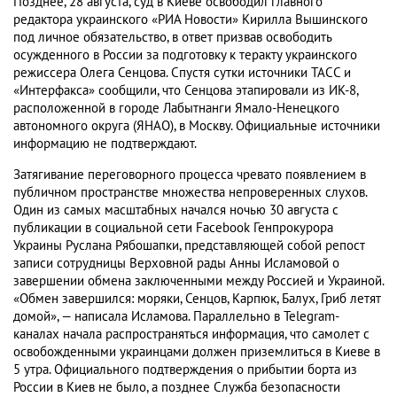
Позднее, 28 августа, суд в Киеве освободил главного
редактора украинского «РИА Новости» Кирилла Вышинского
под личное обязательство, в ответ призвав освободить
осужденного в России за подготовку к теракту украинского
режиссера Олега Сенцова. Спустя сутки источники ТАСС и
«Интерфакса» сообщили, что Сенцова этапировали из ИК-8,
расположенной в городе Лабытнанги Ямало-Ненецкого
автономного округа (ЯНАО), в Москву. Официальные источники
информацию не подтверждают.
Затягивание переговорного процесса чревато появлением в
публичном пространстве множества непроверенных слухов.
Один из самых масштабных начался ночью 30 августа с
публикации в социальной сети Facebook Генпрокурора
Украины Руслана Рябошапки, представляющей собой репост
записи сотрудницы Верховной рады Анны Исламовой о
завершении обмена заключенными между Россией и Украиной.
«Обмен завершился: моряки, Сенцов, Карпюк, Балух, Гриб летят
домой», — написала Исламова. Параллельно в Telegram-
каналах начала распространяться информация, что самолет с
освобожденными украинцами должен приземлиться в Киеве в
5 утра. Официального подтверждения о прибытии борта из
России в Киев не было, а позднее Служба безопасности