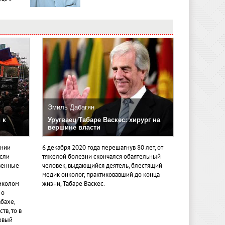
Эмиль Дабагян
 к
Уругваец Табаре Васкес: хирург на
вершине власти
ении
6 декабря 2020 года перешагнув 80 лет, от
если
тяжелой болезни скончался обаятельный
венные
человек, выдающийся деятель, блестящий
медик онколог, практиковавший до конца
иколом
жизни, Табаре Васкес.
 о
бахе,
тв, то в
овый