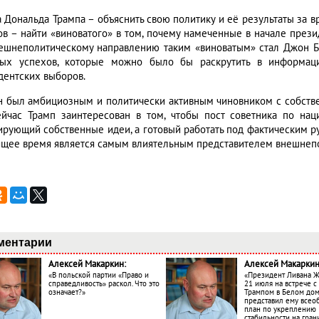
а Дональда Трампа – объяснить свою политику и её результаты за в
ов – найти «виноватого» в том, почему намеченные в начале прези
ешнеполитическому направлению таким «виноватым» стал Джон Бо
ых успехов, которые можно было бы раскрутить в информаци
дентских выборов.
н был амбициозным и политически активным чиновником с собств
ейчас Трамп заинтересован в том, чтобы пост советника по нац
ирующий собственные идеи, а готовый работать под фактическим р
ящее время является самым влиятельным представителем внешнепо
ментарии
Алексей Макаркин:
Алексей Макаркин
«В польской партии «Право и
«Президент Ливана 
справедливость» раскол. Что это
21 июля на встрече 
означает?»
Трампом в Белом до
представил ему все
план по укреплению
стабильности на гран