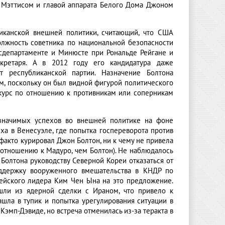
Мэттисом и главой аппарата Белого Дома Джоном
иканской внешней политики, считающий, что США
лжность советника по национальной безопасности
Госдепартаменте и Минюсте при Рональде Рейгане и
кретаря. А в 2012 году его кандидатура даже
т республиканской партии. Назначение Болтона
м, поскольку он был видной фигурой политического
курс по отношению к противникам или соперникам
 значимых успехов во внешней политике на фоне
а в Венесуэле, где попытка госпереворота против
акто курировал Джон Болтон, ни к чему не привела
 отношению к Мадуро, чем Болтон). Не наблюдалось
Болтона руководству Северной Кореи отказаться от
оддержку вооруженного вмешательства в КНДР по
рейского лидера Ким Чен Ына на это предложение.
шли из ядерной сделки с Ираном, что привело к
шла в тупик и попытка урегулирования ситуации в
Кэмп-Дэвиде, но встреча отменилась из-за теракта в