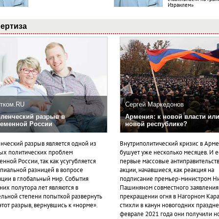
Израилем»
ертиза
тком.RU
Сергей Маркедонов
ленческий разрыв в
Армения: к новой власти или
еменной России
новой республике?
нческий разрыв является одной из
Внутриполитический кризис в Арм
ых политических проблем
бушует уже несколько месяцев. И 
нной России, так как усугубляется
первые массовые антиправительст
пиальной разницей в вопросе
акции, начавшиеся, как реакция на
ации в глобальный мир. События
подписание премьер-министром Н
них полутора лет являются в
Пашиняном совместного заявления
ельной степени попыткой развернуть
прекращении огня в Нагорном Кара
этот разрыв, вернувшись к «норме».
стихли в канун новогодних празднес
феврале 2021 года они получили н