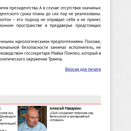
ремя президентства. А в случае отсутствия значимых
дентского срока планы до сих пор не реализованы.
лтон – его подход не оправдал себя и не принес
онном пространстве в преддверье предстоящих
енными идеологическими предпочтениями. Похоже,
иональной безопасности занимал исполнитель, не
уководством госсекретаря Майка Помпео, который в
литического окружения Трампа.
Версия для печати
:
Алексей Макаркин:
Жозеф Аун
«США сохраняют патронаж над
с Дональдом
Венесуэлой в чрезвычайной
ме
ситуации»
объемлющий
ице с