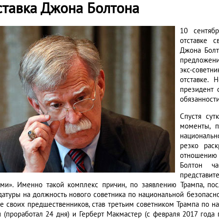
ставка Джона Болтона
10 сентяб
отставке с
Джона Болт
предложени
экс-советн
отставке. 
президент 
обязанности
Спустя сут
моменты, 
национально
резко рас
отношению к
Болтон ч
представит
ми». Именно такой комплекс причин, по заявлению Трампа, по
датуры на должность нового советника по национальной безопасно
е своих предшественников, став третьим советником Трампа по на
 (проработал 24 дня) и Герберт Макмастер (с февраля 2017 года 