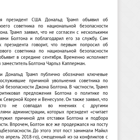
ря президент США Дональд Трамп объявил об
воего советника по национальной безопасности
она. Трамп заявил, что не согласен с несколькими
ями Болтона и поблагодарил его за службу. Сам
ик президента говорит, что первым попросил об
Нового советника по национальной безопасности
объявит в середине сентября. Временно исполняет
 заместитель Болтона Чарльз Капперман.
ки Дональд Трамп публично обозначил ключевые
послужившие причиной увольнения советника по
й безопасности Джона Болтона. В частности, Трамп
критиковал предложения Болтона о политике по
 Северной Корее и Венесуэле. Он также заявил, что
асто не совпадал во мнениях с другими
елями администрации, которых президент «считает
служил причиной для отставки Болтона и подбора
сти. Впрочем, Болтон все же продержался на посту
цбезопасности. До этого этот пост занимали Майкл
по апрель 2018-го), смещенный из-за конфликтов с