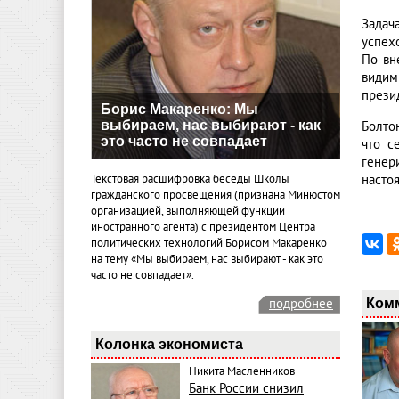
Задач
успех
По вн
видим
прези
Борис Макаренко: Мы
выбираем, нас выбирают - как
Болто
это часто не совпадает
что с
генер
Текстовая расшифровка беседы Школы
насто
гражданского просвещения (признана Минюстом
организацией, выполняющей функции
иностранного агента) с президентом Центра
политических технологий Борисом Макаренко
на тему «Мы выбираем, нас выбирают - как это
часто не совпадает».
Ком
подробнее
Колонка экономиста
Никита Масленников
Банк России снизил