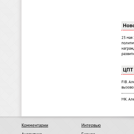
Нов
23 мая
полити
награж
развит
ЦПТ 
FIB. А
вызово
МК. Ал
Комментарии
Интервью