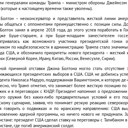
ми генералами команды Трампа – министром обороны Джеймсом 
 (которые к настоящему времени также уволены).
Болтон – неоконсерватор и представитель жесткой линии амер
ы общаться с оппонентами преимущественно с позиции силы. До
Болтон занял в апреле 2018 года, до этого успев поработать в 
же Буше-старшем, а при Буше-младшем заместителем госсе
атривалась как возможного участника президентской гонки о
ником по нацбезопасности в администрацию Трампа стало значимы
да США, и обозначило приоритеты нового президента – жесткий 
и (Северной Корее, Ирану, Китаю, России, Венесуэле, Сирии).
ной причиной отставки Джона Болтона могло стать отсутствие
ижающихся президентских выборов в США. США не добились успех
дента Николаса Мадуро, поддержанная Вашингтоном, и которую де-ф
ресно, что Трамп отметил, что занимает более жесткую позицию по
жек и в переговорах с КНДР. Президент напомнил о предложении 
ого оружия без каких-либо предварительных условий и его п
скому сценарию, заявив, что понимает резкую реакцию североко
я говорить о подвижках и по иранскому направлению: США вы
новлению ядерной программы, но ничего нового не придумали. За
истане: президент США сделал ставку на переговоры с Талибаном в 
стане, где погиб американский солдат.