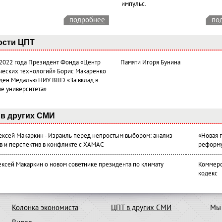
импульс.
подробнее
по
ости ЦПТ
 2022 года Президент Фонда «Центр
Памяти Игоря Бунина
ческих технологий» Борис Макаренко
ден Медалью НИУ ВШЭ «За вклад в
ие университета»
в других СМИ
лексей Макаркин - Израиль перед непростым выбором: анализ
«Новая 
в и перспектив в конфликте с ХАМАС
реформ
ексей Макаркин о новом советнике президента по климату
Коммерс
кодекс
Колонка экономиста
ЦПТ в других СМИ
Мы 