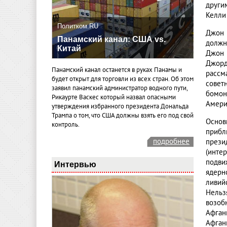
други
Келли
Политком.RU
Джон 
Панамский канал: США vs.
должн
Китай
Джон 
Джорд
Панамский канал останется в руках Панамы и
рассм
будет открыт для торговли из всех стран. Об этом
совет
заявил панамский администратор водного пути,
бомон
Рикаурте Васкес который назвал опасными
Америк
утверждения избранного президента Дональда
Трампа о том, что США должны взять его под свой
Основ
контроль.
прибл
подробнее
прези
(инте
подви
Интервью
ядерн
ливий
Нельз
возоб
Афган
Афгани