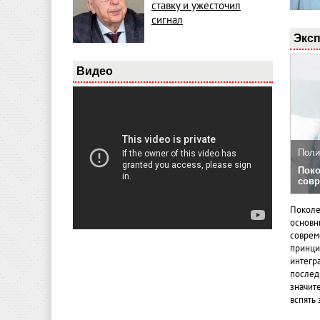
ставку и ужесточил
сигнал
Эксп
Видео
Поли
Поко
совр
Поколе
основн
совреме
принци
интегр
послед
значит
вспять 