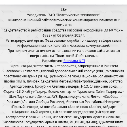
18+
Учредитель - ЗАО "Политические технологии"
© Информационный сайт политических комментариев "Политком.RU"
2001-2018
Свидетельство о регистрации средства массовой информации Эл № ФС77-
69227 от 06 апреля 2017 г.
Регистрирующий орган: Федеральная служба по надзору в сфере связи,
информационных технологий и массовых коммуникаций.
При полном или частичном использовании материалов сайта активная
гиперссылка на "Политком.RU" обязательна
Разработчик:
Standarta.NET
*Организации, экстремисты и террористы, запрещенные в РФ: Meta
(Facebook и Instagram), Русский добровольческий корпус (РДК), Украинская
повстанческая армия (УПА), Грузинский легион, Национал-Большевистская
партия (НБП), Талибан, Свидетели Иеговы, Мизантропик Дивижн, Братство,
Артподготовка, Тризуб им. Степана Бандеры, НСО, Славянский союз,
Формат-18, Хизб ут-Тахрир, Исламская партия Туркестана, Хайят Тахрир аш-
Шам, Таухид валь-Джихад, АУЕ, Братья мусульмане, Легион «Свобода
России» («Легион Свобода России»), «Чеченская Республика Ичкерия»,
«Правый сектор», «Азов» (батальон «Азов», полк «Азов»), «Айдар»,
«Национальный корпус», «Исламское государство» («Исламское
Государство Ирака и Сирии», «Исламское Государство Ирака и Леванта»,
«Исламское Государство Ирака и Шама», ИГ, ИГИЛ, ДАИШ), «Джабхат Фатх