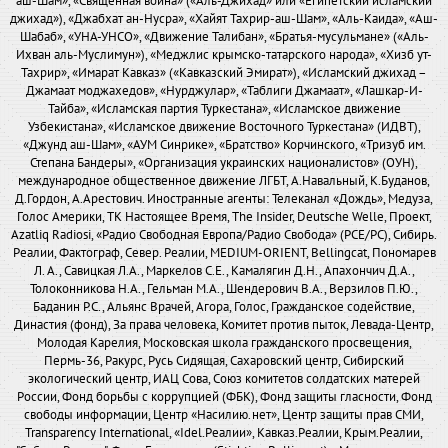
аш-Шам», «Священная война» («Аль-Джихад» или «Египетский исламский
джихад»), «Джабхат ан-Нусра», «Хайят Тахрир-аш-Шам», «Аль-Каида», «Аш-
Шабаб», «УНА-УНСО», «Движение Талибан», «Братья-мусульмане» («Аль-
Ихван аль-Муслимун»), «Меджлис крымско-татарского народа», «Хизб ут-
Тахрир», «Имарат Кавказ» («Кавказский Эмират»), «Исламский джихад –
Джамаат моджахедов», «Нурджулар», «Таблиги Джамаат», «Лашкар-И-
Тайба», «Исламская партия Туркестана», «Исламское движение
Узбекистана», «Исламское движение Восточного Туркестана» (ИДВТ),
«Джунд аш-Шам», «АУМ Синрике», «Братство» Корчинского, «Тризуб им.
Степана Бандеры», «Организация украинских националистов» (ОУН),
международное общественное движение ЛГБТ, А.Навальный, К.Буданов,
Д.Гордон, А.Арестович. Иностранные агенты: Телеканал «Дождь», Медуза,
Голос Америки, ТК Настоящее Время, The Insider, Deutsche Welle, Проект,
Azatliq Radiosi, «Радио Свободная Европа/Радио Свобода» (PCE/PC), Сибирь.
Реалии, Фактограф, Север. Реалии, MEDIUM-ORIENT, Bellingcat, Пономарев
Л. А., Савицкая Л.А., Маркелов С.Е., Камалягин Д.Н., Апахончич Д.А.,
Толоконникова Н.А., Гельман М.А., Шендерович В.А., Верзилов П.Ю.,
Баданин Р.С., Альянс Врачей, Агора, Голос, Гражданское содействие,
Династия (фонд), За права человека, Комитет против пыток, Левада-Центр,
Молодая Карелия, Московская школа гражданского просвещения,
Пермь-36, Ракурс, Русь Сидящая, Сахаровский центр, Сибирский
экологический центр, ИАЦ Сова, Союз комитетов солдатских матерей
России, Фонд борьбы с коррупцией (ФБК), Фонд защиты гласности, Фонд
свободы информации, Центр «Насилию.нет», Центр защиты прав СМИ,
Transparency International, «Idel.Реалии», Кавказ.Реалии, Крым.Реалии,