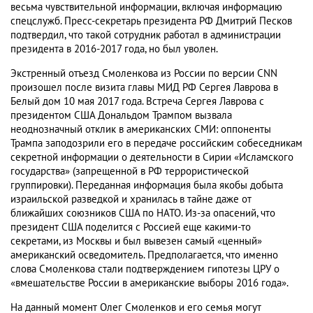
весьма чувствительной информации, включая информацию
спецслужб. Пресс-секретарь президента РФ Дмитрий Песков
подтвердил, что такой сотрудник работал в администрации
президента в 2016-2017 года, но был уволен.
Экстренный отъезд Смоленкова из России по версии CNN
произошел после визита главы МИД РФ Сергея Лаврова в
Белый дом 10 мая 2017 года. Встреча Сергея Лаврова с
президентом США Дональдом Трампом вызвала
неоднозначный отклик в американских СМИ: оппоненты
Трампа заподозрили его в передаче российским собеседникам
секретной информации о деятельности в Сирии «Исламского
государства» (запрещенной в РФ террористической
группировки). Переданная информация была якобы добыта
израильской разведкой и хранилась в тайне даже от
ближайших союзников США по НАТО. Из-за опасений, что
президент США поделится с Россией еще какими-то
секретами, из Москвы и был вывезен самый «ценный»
американский осведомитель. Предполагается, что именно
слова Смоленкова стали подтверждением гипотезы ЦРУ о
«вмешательстве России в американские выборы 2016 года».
На данный момент Олег Смоленков и его семья могут