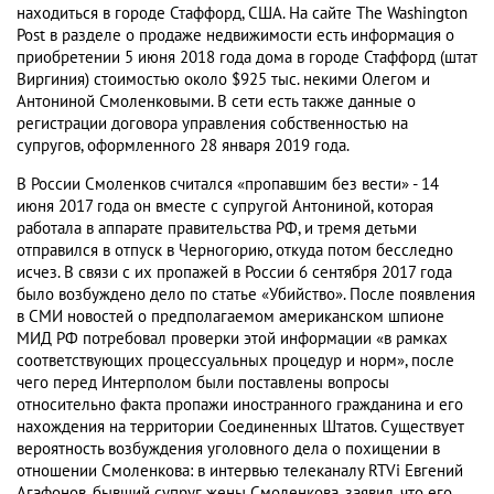
находиться в городе Стаффорд, США. На сайте The Washington
Post в разделе о продаже недвижимости есть информация о
приобретении 5 июня 2018 года дома в городе Стаффорд (штат
Виргиния) стоимостью около $925 тыс. некими Олегом и
Антониной Смоленковыми. В сети есть также данные о
регистрации договора управления собственностью на
супругов, оформленного 28 января 2019 года.
В России Смоленков считался «пропавшим без вести» - 14
июня 2017 года он вместе с супругой Антониной, которая
работала в аппарате правительства РФ, и тремя детьми
отправился в отпуск в Черногорию, откуда потом бесследно
исчез. В связи с их пропажей в России 6 сентября 2017 года
было возбуждено дело по статье «Убийство». После появления
в СМИ новостей о предполагаемом американском шпионе
МИД РФ потребовал проверки этой информации «в рамках
соответствующих процессуальных процедур и норм», после
чего перед Интерполом были поставлены вопросы
относительно факта пропажи иностранного гражданина и его
нахождения на территории Соединенных Штатов. Существует
вероятность возбуждения уголовного дела о похищении в
отношении Смоленкова: в интервью телеканалу RTVi Евгений
Агафонов, бывший супруг жены Смоленкова, заявил, что его