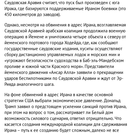
Саудовская Аравия считает, что пуск был произведен с юга
Ирака, где базируются поддерживаемые Ираном боевики (это
450 километров до заводов).
Однако, несмотря на обвинения в адрес Ирана, возглавляемая
Саудовской Аравией арабская коалиция продолжила военную
операцию в Йемене и уничтожила четыре объекта к северу от
йеменского портового города Ходейда, где, как сообщают
государственные саудовские издания, хуситы осуществляют
сборку дистанционно управляемых лодок и морских мин и
«угрожают безопасности судоходства в Баб-эль-Мандебском
проливе и южной части Красного моря». Представители
йеменского движения «Ансар Алла» заявили о прекращении
ударов беспилотниками по Саудовской Аравии и ждут от Эр-
Рияда аналогичного шага.
На фоне обвинений в адрес Ирана в качестве основной
стратегии США выбрали экономическое давление. Дональд
Трамп заявил о предстоящем усилении санкций против Ирана,
при этом на вопрос о том, рассматривает ли Белый дом
возможность силового сценария, ответил отрицательно. Что
касается создания международной коалиции для сдерживания
Ирана – путь к ее созданию будет сложным, далеко не все