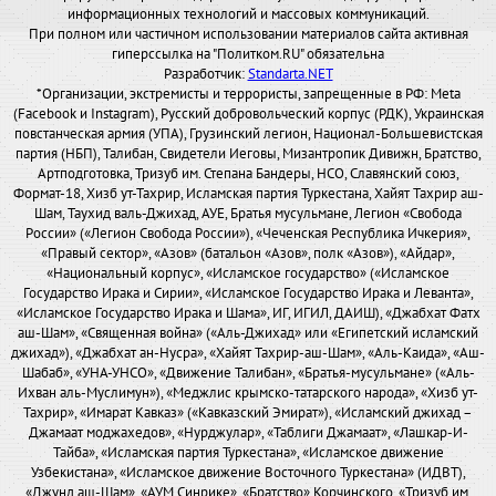
информационных технологий и массовых коммуникаций.
При полном или частичном использовании материалов сайта активная
гиперссылка на "Политком.RU" обязательна
Разработчик:
Standarta.NET
*Организации, экстремисты и террористы, запрещенные в РФ: Meta
(Facebook и Instagram), Русский добровольческий корпус (РДК), Украинская
повстанческая армия (УПА), Грузинский легион, Национал-Большевистская
партия (НБП), Талибан, Свидетели Иеговы, Мизантропик Дивижн, Братство,
Артподготовка, Тризуб им. Степана Бандеры, НСО, Славянский союз,
Формат-18, Хизб ут-Тахрир, Исламская партия Туркестана, Хайят Тахрир аш-
Шам, Таухид валь-Джихад, АУЕ, Братья мусульмане, Легион «Свобода
России» («Легион Свобода России»), «Чеченская Республика Ичкерия»,
«Правый сектор», «Азов» (батальон «Азов», полк «Азов»), «Айдар»,
«Национальный корпус», «Исламское государство» («Исламское
Государство Ирака и Сирии», «Исламское Государство Ирака и Леванта»,
«Исламское Государство Ирака и Шама», ИГ, ИГИЛ, ДАИШ), «Джабхат Фатх
аш-Шам», «Священная война» («Аль-Джихад» или «Египетский исламский
джихад»), «Джабхат ан-Нусра», «Хайят Тахрир-аш-Шам», «Аль-Каида», «Аш-
Шабаб», «УНА-УНСО», «Движение Талибан», «Братья-мусульмане» («Аль-
Ихван аль-Муслимун»), «Меджлис крымско-татарского народа», «Хизб ут-
Тахрир», «Имарат Кавказ» («Кавказский Эмират»), «Исламский джихад –
Джамаат моджахедов», «Нурджулар», «Таблиги Джамаат», «Лашкар-И-
Тайба», «Исламская партия Туркестана», «Исламское движение
Узбекистана», «Исламское движение Восточного Туркестана» (ИДВТ),
«Джунд аш-Шам», «АУМ Синрике», «Братство» Корчинского, «Тризуб им.