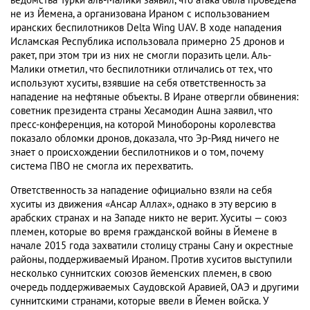
ведомства Турки аль-Малики заявил, что атака была проведена
не из Йемена, а организована Ираном с использованием
иранских беспилотников Delta Wing UAV. В ходе нападения
Исламская Республика использовала примерно 25 дронов и
ракет, при этом три из них не смогли поразить цели. Аль-
Малики отметил, что беспилотники отличались от тех, что
используют хуситы, взявшие на себя ответственность за
нападение на нефтяные объекты. В Иране отвергли обвинения:
советник президента страны Хесамодин Ашна заявил, что
пресс-конференция, на которой Минобороны королевства
показало обломки дронов, доказала, что Эр-Рияд ничего не
знает о происхождении беспилотников и о том, почему
система ПВО не смогла их перехватить.
Ответственность за нападение официально взяли на себя
хуситы из движения «Ансар Аллах», однако в эту версию в
арабских странах и на Западе никто не верит. Хуситы — союз
племен, которые во время гражданской войны в Йемене в
начале 2015 года захватили столицу страны Сану и окрестные
районы, поддерживаемый Ираном. Против хуситов выступили
несколько суннитских союзов йеменских племен, в свою
очередь поддерживаемых Саудовской Аравией, ОАЭ и другими
суннитскими странами, которые ввели в Йемен войска. У