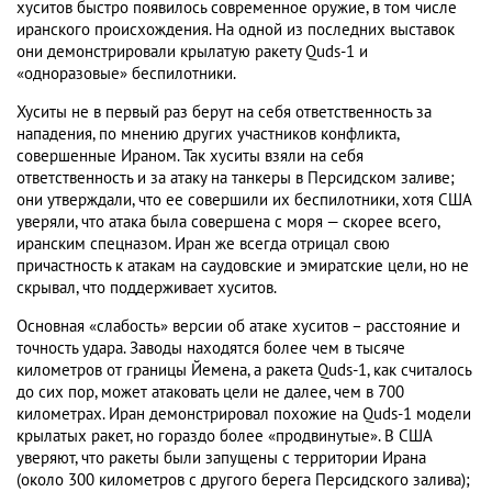
хуситов быстро появилось современное оружие, в том числе
иранского происхождения. На одной из последних выставок
они демонстрировали крылатую ракету Quds-1 и
«одноразовые» беспилотники.
Хуситы не в первый раз берут на себя ответственность за
нападения, по мнению других участников конфликта,
совершенные Ираном. Так хуситы взяли на себя
ответственность и за атаку на танкеры в Персидском заливе;
они утверждали, что ее совершили их беспилотники, хотя США
уверяли, что атака была совершена с моря — скорее всего,
иранским спецназом. Иран же всегда отрицал свою
причастность к атакам на саудовские и эмиратские цели, но не
скрывал, что поддерживает хуситов.
Основная «слабость» версии об атаке хуситов – расстояние и
точность удара. Заводы находятся более чем в тысяче
километров от границы Йемена, а ракета Quds-1, как считалось
до сих пор, может атаковать цели не далее, чем в 700
километрах. Иран демонстрировал похожие на Quds-1 модели
крылатых ракет, но гораздо более «продвинутые». В США
уверяют, что ракеты были запущены с территории Ирана
(около 300 километров с другого берега Персидского залива);