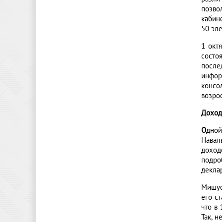
позво
кабин
50 эл
1 окт
состо
после
инфо
консо
возрос
Дохо
О
дной
Навал
доход
подро
декла
Мишус
его ст
что в
Так, 