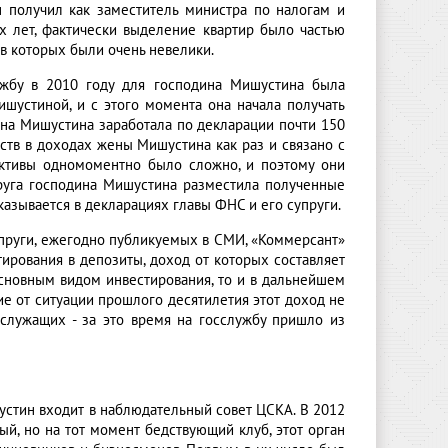
 получил как заместитель министра по налогам и
х лет, фактически выделение квартир было частью
в которых были очень невелики.
жбу в 2010 году для господина Мишустина была
шустиной, и с этого момента она начала получать
ена Мишустина заработала по декларации почти 150
едств в доходах жены Мишустина как раз и связано с
активы одномоментно было сложно, и поэтому они
руга господина Мишустина разместила полученные
казывается в декларациях главы ФНС и его супруги.
упруги, ежегодно публикуемых в СМИ, «Коммерсант»
ирования в депозиты, доход от которых составляет
основным видом инвестирования, то и в дальнейшем
е от ситуации прошлого десятилетия этот доход не
служащих - за это время на госслужбу пришло из
шустин входит в наблюдательный совет ЦСКА. В 2012
ый, но на тот момент бедствующий клуб, этот орган