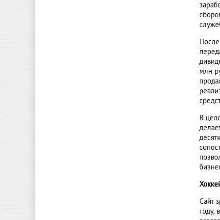
зараб
сборо
служе
После
перед
дивид
млн р
прода
реали
средст
В цел
делае
десят
сопос
позво
бизне
Хокке
Сайт 
году,