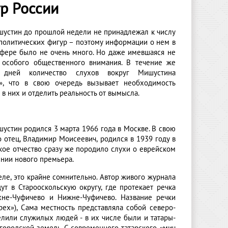
р России
устин до прошлой недели не принадлежал к числу
политических фигур – поэтому информации о нем в
фере было не очень много. Но даже имевшаяся не
 особого общественного внимания. В течение же
 дней количество слухов вокруг Мишустина
», что в свою очередь вызывает необходимость
 в них и отделить реальность от вымысла.
устин родился 3 марта 1966 года в Москве. В свою
о отец, Владимир Моисеевич, родился в 1939 году в
кое отчество сразу же породило слухи о еврейском
нии нового премьера.
ле, это крайне сомнительно. Автор живого журнала
ут в Старооскольскую округу, где протекает речка
хне-Чуфичево и Нижне-Чуфичево. Название речки
рех»), Сама местность представляла собой северо-
елили служилых людей - в их числе были и татары-