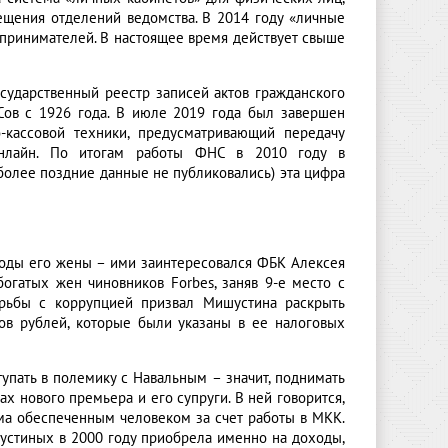
ещения отделений ведомства. В 2014 году «личные
едпринимателей. В настоящее время действует свыше
сударственный реестр записей актов гражданского
ГСов с 1926 года. В июле 2019 года был завершен
-кассовой техники, предусматривающий передачу
нлайн. По итогам работы ФНС в 2010 году в
(более поздние данные не публиковались) эта цифра
ходы его жены – ими заинтересовался ФБК Алексея
огатых жен чиновников Forbes, заняв 9-е место с
рьбы с коррупцией призвал Мишустина раскрыть
ов рублей, которые были указаны в ее налоговых
тупать в полемику с Навальным – значит, поднимать
ах нового премьера и его супруги. В ней говорится,
ьма обеспеченным человеком за счет работы в МКК.
устиных в 2000 году приобрела именно на доходы,