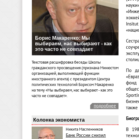
науки
«Инже
хокке
Insit
«наци
Борис Макаренко: Мы
Сестр
выбираем, нас выбирают - как
соучр
это часто не совпадает
экспл
столиц
Текстовая расшифровка беседы Школы
гражданского просвещения (признана Минюстом
По да
организацией, выполняющей функции
«Евра
иностранного агента) с президентом Центра
фонд 
политических технологий Борисом Макаренко
общес
на тему «Мы выбираем, нас выбирают - как это
Sport
часто не совпадает».
бизне
подробнее
также
Биогр
Колонка экономиста
В 198
Никита Масленников
Банк России снизил
техно