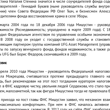
тина Наталия Стенина значится в числе соучредителей фонда сод
творителей - Геннадий Букаев (ныне руководитель службы внутре
нии) член Совета Федерации РФ Олег Ткач, и бизнесмен Алекс
едителями фонда восстановления храма в селе Уборы.
марта 2004 года по 18 декабря 2006 года Мишустин - руковод
жимости (Роснедвижимость; упразднено в марте 2009 года). С 1
одил Федеральным агентством по управлению особыми экономичес
. В 2008 году он уходит с государственной службы и становит
ляющим партнером группы компаний UFG Asset Management (управл
ты по запуску венчурного фонда, фондов недвижимости, а также р
ы UFG был Борис Федоров, скончавшийся в 2009 году.
овик
преля 2010 года Мишустин - руководитель Федеральной налогово
ла Мокрецова, считавшегося протеже предыдущего главного на
дь, был рекомендован на этот пост тогдашним куратором налого
л в ФНС кадровую чистку, увольняя людей Сердюкова, что стало п
чем, малозаметной, так как фигура Мишустина тогда не привлекала
 прихода на пост главы ФНС Мишустин заявил, что механизм вза
максимально комфортным». При нем в ФНС началось активное 
чных электронных сервисов. В 2012 году на сайте ФНС заработал