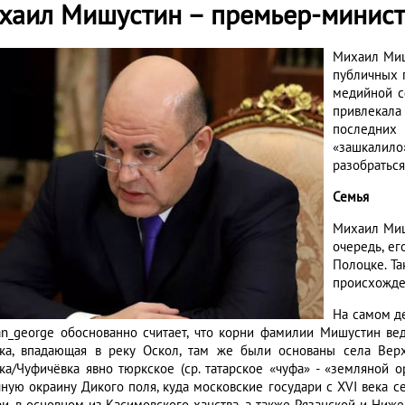
хаил Мишустин – премьер-минист
Михаил Миш
публичных 
медийной с
привлекала
последних
«зашкалило
разобраться
Семья
Михаил Миш
очередь, ег
Полоцке. Та
происхожде
На самом де
an_george обоснованно считает, что корни фамилии Мишустин вед
ка, впадающая в реку Оскол, там же были основаны села Вер
ка/Чуфичёвка явно тюркское (ср. татарское «чуфа» - «земляной о
чную окраину Дикого поля, куда московские государи с XVI века с