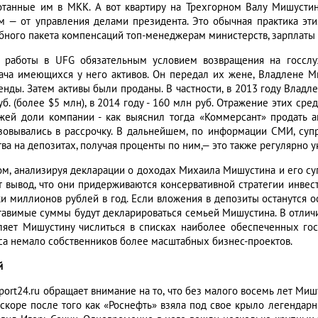
отанные им в МКК. А вот квартиру на Трехгорном Валу Мишустин
м — от управления делами президента. Это обычная практика эти
бного пакета компенсаций топ-менеджерам министерств, зарплаты 
 работы в UFG обязательным условием возвращения на госслу
ача имеющихся у него активов. Он передал их жене, Владлене Ми
енды. Затем активы были проданы. В частности, в 2013 году Владл
уб. (более $5 млн), в 2014 году - 160 млн руб. Отражение этих ср
жей доли компании - как выяснил тогда «Коммерсант» продать 
зовывались в рассрочку. В дальнейшем, по информации СМИ, суп
ва на депозитах, получая проценты по ним,— это также регулярно у
ом, анализируя декларации о доходах Михаила Мишустина и его с
т вывод, что они придерживаются консервативной стратегии инвест
ки миллионов рублей в год. Если вложения в депозиты останутся 
тавимые суммы будут декларироваться семьей Мишустина. В отличи
ляет Мишустину числиться в списках наиболее обеспеченных гос
са немало собственников более масштабных бизнес-проектов.
й
sport24.ru обращает внимание на то, что без малого восемь лет Ми
 вскоре после того как «Роснефть» взяла под свое крыло легендарн