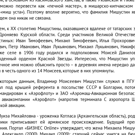
и, в основном из Касимовского ханства, а также Рязанской и Ниже
 можно перевести как «печной мастер», в мишарско-кипчакском 
=«миш уста»). Поэтому вполне вероятно, что фамилия Мишустин я
дем она никак не связана.
ем, к ХХ столетию Мишустины, оказавшиеся вдалеке от татарских
Дроняево Курской области. Среди участников Великой Отечеств
тиных: Иван Тимофеевич, Михаил Тимофеевич, Илья Прохорович
вич, Петр Иванович, Иван Лукьянович, Михаил Лукьянович, Никиф
же селе в 1906 году родился и подполковник Моисей Данило
жденный орденом Красной Звезды. Интересно, что Мишустин уп
чное имя можно объяснить просто – в деревнях имена нередко дав
 в честь одного из 14 Моисеев, которые в них упомянуты.
которым данным, Владимир Моисеевич Мишустин служил в ПГУ К
ал под крышей референта в посольстве СССР в Болгарии, пото
мандирован к «Аэрофлоту» и ЗАО «Аэромаш-Авиационная безопасно
 авиакомпании «Аэрофлот» (напротив терминала С аэропорта 
кой авиации.
Луиза Михайловна - уроженка Котласа (Архангельская область), род
ники приписывают ей армянское происхождение. Будущий пр
ния. Портал «БИЗНЕС Online» утверждает, что жена Михаила Мишуст
), Александр (2000), Михаил (2009); старший сейчас учится на 