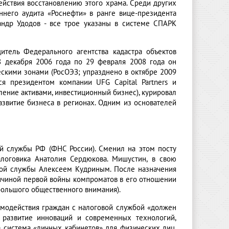
ействия восстановлению этого храма. Среди других
ннего аудита «Роснефти» в ранге вице-президента
андр Удодов - все трое указаны в системе СПАРК
итель Федерального агентства кадастра объектов
8 декабря 2006 года по 29 февраля 2008 года он
кими зонами (РосОЭЗ; упразднено в октябре 2009
ся президентом компании UFG Capital Partners и
ение активами, инвестиционный бизнес), курировал
азвитие бизнеса в регионах. Одним из основателей
й службы РФ (ФНС России). Сменил на этом посту
логовика Анатолия Сердюкова. Мишустин, в свою
вой службы Алексеем Кудриным. После назначения
ричиной первой войны компроматов в его отношении
 большого общественного внимания).
имодействия граждан с налоговой службой «должен
развитие инноваций и современных технологий,
а система «личных кабинетов» для физических лиц,