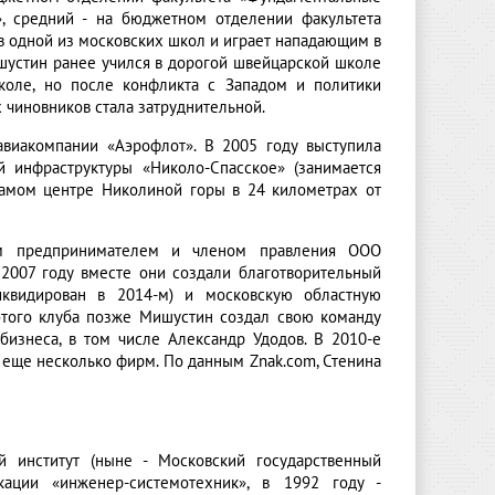
», средний - на бюджетном отделении факультета
в одной из московских школ и играет нападающим в
устин ранее учился в дорогой швейцарской школе
школе, но после конфликта с Западом и политики
 чиновников стала затруднительной.
авиакомпании «Аэрофлот». В 2005 году выступила
 инфраструктуры «Николо-Спасское» (занимается
самом центре Николиной горы в 24 километрах от
м предпринимателем
и
членом правления ООО
 2007 году вместе они создали благотворительный
иквидирован в 2014-м) и московскую областную
этого клуба позже Мишустин создал свою команду
бизнеса, в том числе Александр Удодов. В 2010-е
 еще несколько фирм. По данным Znak.com, Стенина
 институт (ныне - Московский государственный
ации «инженер-системотехник», в 1992 году -