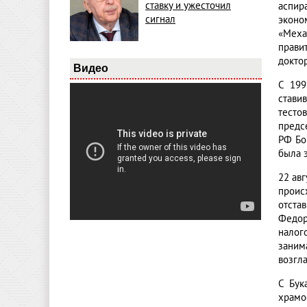
ставку и ужесточил
аспир
сигнал
эконо
«Меха
прави
докто
Видео
С 199
стави
тесто
предс
РФ Бо
была 
22 ав
проис
отста
Федор
налог
заним
возгла
С Бук
храмо