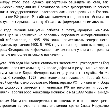
антуру этого вуза, однако диссертацию защищать не стал, та
мической академии им. Плеханова защитил диссертацию на соиска
низм государственного налогового администрирования в России»
тельстве РФ (ныне - Российская академия народного хозяйства и г
рскую диссертацию на тему «Стратегия формирования имущественно
2 года Михаил Мишустин работал в Международном компьютер
вшая целью «привлечение западных передовых информационных 
вой лаборатории, в 1995-1996 годах - заместитель генерального
едатель правления МКК. В 1998 году занимал должность помощник
риса Федорова по информационным системам учета и контроля за
этапом для более высокого назначения.
густа 1998 года Мишустин становится заместитель руководителя Го
ходит через несколько дней после дефолта, в результате которого
вку, а затем и Борис Федоров навсегда ушел с госслужбы. Но М
ова. С сентября 1998 года ведомством руководил Георгий Боос
овой службы было образовано Министерство РФ по налогам и сборам
ал должность заместителя министра РФ по налогам и сборам.
вляли Георгий Боос, Александр Починок (с мая 1999 года) и Геннадий
аевым Мишустин поддерживает отношения и в настоящее время
строителя за участие в восстановлении храма Спаса Нерукотв