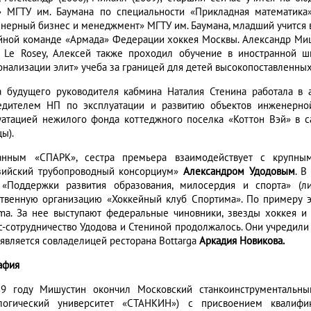
» МГТУ им. Баумана по специальности «Прикладная математика
нерный бизнес и менеджмент» МГТУ им. Баумана, младший учится 
йной команде «Армада» Федерации хоккея Москвы. Александр Миш
ut Le Rosey, Алексей также проходил обучение в иностранной 
онализации элит» учеба за границей для детей высокопоставленных
а будущего руководителя кабмина Наталия Стенина работала в 
едителем НП по эксплуатации и развитию объектов инженерной
уатацией нежилого фонда коттеджного поселка «Коттон Вэй» в 
ы).
нным «СПАРК», сестра премьера взаимодействует с крупны
зийский трубопроводный консорциум»
Александром Удодовым
. В
«Поддержки развития образования, милосердия и спорта» (л
твенную организацию «Хоккейный клуб Спортима». По примеру 
ima. За нее выступают федеральные чиновники, звезды хоккея и 
с-сотрудничество Удодова и Стениной продолжалось. Они учредили
 является совладелицей ресторана Bottarga
Аркадия Новикова.
афия
9 году Мишустин окончил Московский станкоинструментальный
логический университет «СТАНКИН») с присвоением квалифик