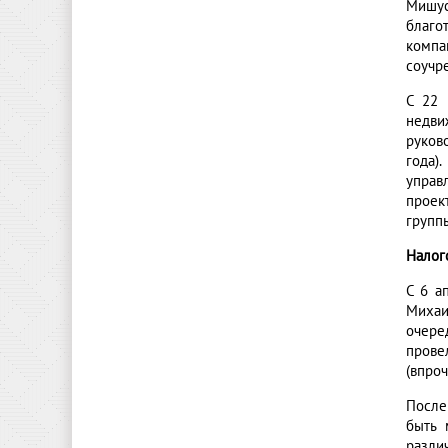
Мишус
благо
компа
соучр
С 22 
недви
руков
года)
управ
проек
групп
Налог
С 6 а
Михаи
очере
прове
(впро
После
быть 
разли