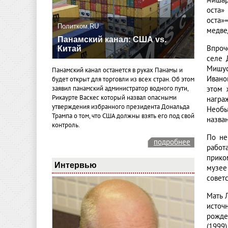
мишар
оста»
оста»
Политком.RU
медве
Панамский канал: США vs.
Впроч
Китай
селе 
Мишус
Панамский канал останется в руках Панамы и
Ивано
будет открыт для торговли из всех стран. Об этом
этом 
заявил панамский администратор водного пути,
Рикаурте Васкес который назвал опасными
награ
утверждения избранного президента Дональда
Необы
Трампа о том, что США должны взять его под свой
назван
контроль.
По не
подробнее
работ
прико
Интервью
музее
советс
Мать 
источ
рожде
(1999