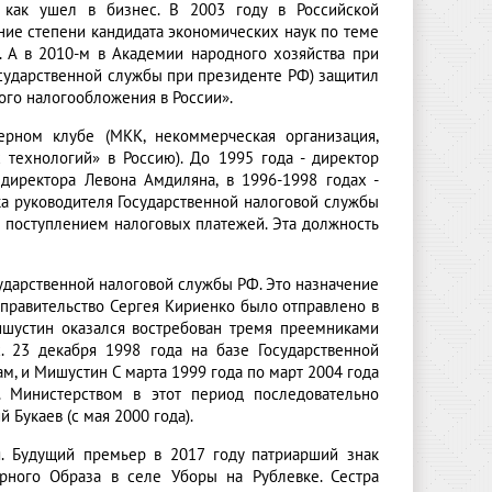
к как ушел в бизнес. В 2003 году в Российской
ние степени кандидата экономических наук по теме
. А в 2010-м в Академии народного хозяйства при
осударственной службы при президенте РФ) защитил
го налогообложения в России».
ном клубе (МКК, некоммерческая организация,
технологий» в Россию). До 1995 года - директор
 директора Левона Амдиляна, в 1996-1998 годах -
а руководителя Государственной налоговой службы
 поступлением налоговых платежей. Эта должность
сударственной налоговой службы РФ. Это назначение
 правительство Сергея Кириенко было отправлено в
ишустин оказался востребован тремя преемниками
. 23 декабря 1998 года на базе Государственной
, и Мишустин С марта 1999 года по март 2004 года
 Министерством в этот период последовательно
 Букаев (с мая 2000 года).
. Будущий премьер в 2017 году патриарший знак
орного Образа в селе Уборы на Рублевке. Сестра