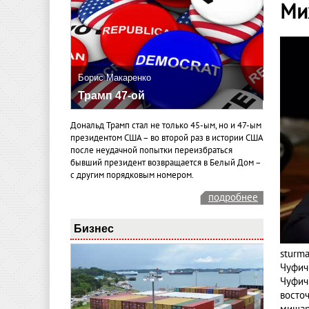
Ми
Борис Макаренко
Трамп 47-ой
Дональд Трамп стал не только 45-ым, но и 47-ым
президентом США – во второй раз в истории США
после неудачной попытки переизбраться
бывший президент возвращается в Белый Дом –
с другим порядковым номером.
подробнее
Бизнес
sturm
Чуфич
Чуфич
восто