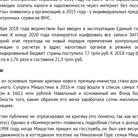
ляющих платить налоги и задолженности через интернет без пос
еты» появились у организаций, в 2015 году - у индивидуальных пр
ектронных сервисов ФНС.
ября 2018 года ведомством был введен в эксплуатацию Единый го
яния. К концу 2020 года планируется оцифровать все записи ЗА
дний этап перехода на новый порядок применения контрольно
рмации о расчетах в адрес налоговых органов в режиме о
лидированный бюджет страны поступило 7,7 трлн руб. К 2018 году 
ла в 2,76 раза и составила 21,3 трлн руб.
ды
 из основных причин критики нового премьер-министра стали до
ьного. Супруга Мишустина в 2016-м году вошла в список самых б
ом в 160,1 млн рублей. Навальный и основанный им Фонд бо
бности того, каким образом его жена заработала сотни миллион
рациях.
тин публично не отреагировал на критику (что понятно, так как вс
атус). Однако в «Коммерсанте» появилась подробная статья о доход
 1998 году, когда Мишустин пришел на госслужбу, он был уже вес
недвижимость в коттеджном поселке на Николиной Горе семья Миш