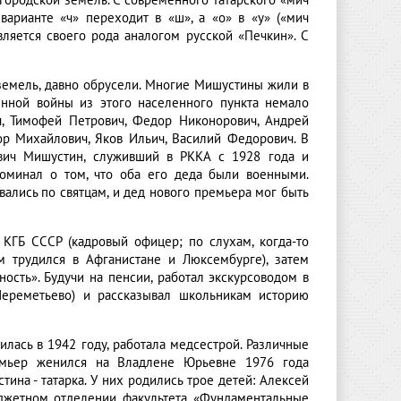
городской земель. С современного татарского «мич
варианте «ч» переходит в «ш», а «о» в «у» («мич
вляется своего рода аналогом русской «Печкин». С
 земель, давно обрусели. Многие Мишустины жили в
енной войны из этого населенного пункта немало
, Тимофей Петрович, Федор Никонорович, Андрей
ор Михайлович, Яков Ильич, Василий Федорович. В
вич Мишустин, служивший в РККА с 1928 года и
оминал о том, что оба его деда были военными.
ались по святцам, и дед нового премьера мог быть
ГБ СССР (кадровый офицер; по слухам, когда-то
м трудился в Афганистане и Люксембурге), затем
сть». Будучи на пенсии, работал экскурсоводом в
Шереметьево) и рассказывал школьникам историю
илась в 1942 году, работала медсестрой. Различные
емьер женился на Владлене Юрьевне 1976 года
ина - татарка. У них родились трое детей: Алексей
бюджетном отделении факультета «Фундаментальные