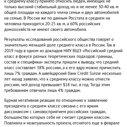
к среднему классу принято относить людей, имеющих не
только высокий стабильный доход, но и не менее 30-40 кв. м
общей площади на каждого члена семьи и двух автомобилей
на семью. В России же по данным Росстата в среднем на
человека приходится 20-25 кв. м, а 60% российских
домохозяйств не имеют своего автомобиля.
Результаты исследований российского общества говорят о
значительно меньшей доле среднего класса в России. Так в
2019 году в одном из докладов НИУ ВШЭ «Российский средний
класс в фокусе разных теоретических подходов: границы,
состав и специфика» эксперты пришли к выводу, что средний
класс составляет 38% россиян, а к его ядру можно причислить
лишь 7% граждан. А швейцарский банк Credit Suisse несколько
лет назад заявлял, что к среднему классу можно отнести
россиян, чей доход превышает $18 тыс. в год. Тогда этим
требованиям отвечали лишь 4% граждан.
Бурная негативная реакция по отношению к заявлению
президента о среднем классе связана с его ярким
диссонансом с самовосприятием российских граждан,
большинство которых себя не считает средним классом.
Повлияла и неактуальность проекта, отснятого еще в феврале