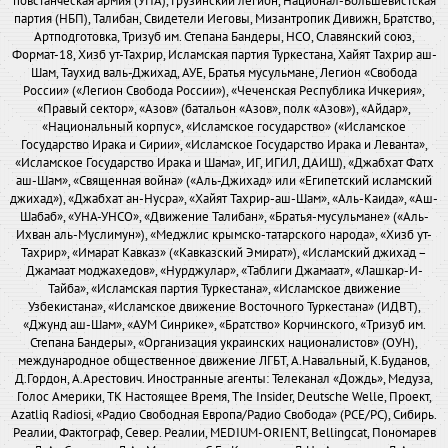
повстанческая армия (УПА), Грузинский легион, Национал-Большевистская
партия (НБП), Талибан, Свидетели Иеговы, Мизантропик Дивижн, Братство,
Артподготовка, Тризуб им. Степана Бандеры, НСО, Славянский союз,
Формат-18, Хизб ут-Тахрир, Исламская партия Туркестана, Хайят Тахрир аш-
Шам, Таухид валь-Джихад, АУЕ, Братья мусульмане, Легион «Свобода
России» («Легион Свобода России»), «Чеченская Республика Ичкерия»,
«Правый сектор», «Азов» (батальон «Азов», полк «Азов»), «Айдар»,
«Национальный корпус», «Исламское государство» («Исламское
Государство Ирака и Сирии», «Исламское Государство Ирака и Леванта»,
«Исламское Государство Ирака и Шама», ИГ, ИГИЛ, ДАИШ), «Джабхат Фатх
аш-Шам», «Священная война» («Аль-Джихад» или «Египетский исламский
джихад»), «Джабхат ан-Нусра», «Хайят Тахрир-аш-Шам», «Аль-Каида», «Аш-
Шабаб», «УНА-УНСО», «Движение Талибан», «Братья-мусульмане» («Аль-
Ихван аль-Муслимун»), «Меджлис крымско-татарского народа», «Хизб ут-
Тахрир», «Имарат Кавказ» («Кавказский Эмират»), «Исламский джихад –
Джамаат моджахедов», «Нурджулар», «Таблиги Джамаат», «Лашкар-И-
Тайба», «Исламская партия Туркестана», «Исламское движение
Узбекистана», «Исламское движение Восточного Туркестана» (ИДВТ),
«Джунд аш-Шам», «АУМ Синрике», «Братство» Корчинского, «Тризуб им.
Степана Бандеры», «Организация украинских националистов» (ОУН),
международное общественное движение ЛГБТ, А.Навальный, К.Буданов,
Д.Гордон, А.Арестович. Иностранные агенты: Телеканал «Дождь», Медуза,
Голос Америки, ТК Настоящее Время, The Insider, Deutsche Welle, Проект,
Azatliq Radiosi, «Радио Свободная Европа/Радио Свобода» (PCE/PC), Сибирь.
Реалии, Фактограф, Север. Реалии, MEDIUM-ORIENT, Bellingcat, Пономарев