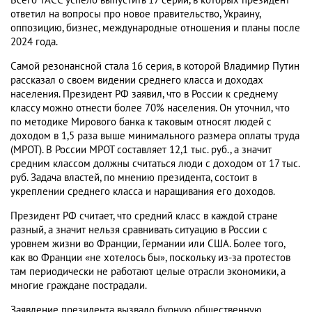
Всего ТАСС успело выпустить 17 серий, в которых президент
ответил на вопросы про новое правительство, Украину,
оппозицию, бизнес, международные отношения и планы после
2024 года.
Самой резонансной стала 16 серия, в которой Владимир Путин
рассказал о своем видении среднего класса и доходах
населения. Президент РФ заявил, что в России к среднему
классу можно отнести более 70% населения. Он уточнил, что
по методике Мирового банка к таковым относят людей с
доходом в 1,5 раза выше минимального размера оплаты труда
(МРОТ). В России МРОТ составляет 12,1 тыс. руб., а значит
средним классом должны считаться люди с доходом от 17 тыс.
руб. Задача властей, по мнению президента, состоит в
укреплении среднего класса и наращивания его доходов.
Президент РФ считает, что средний класс в каждой стране
разный, а значит нельзя сравнивать ситуацию в России с
уровнем жизни во Франции, Германии или США. Более того,
как во Франции «не хотелось бы», поскольку из-за протестов
там периодически не работают целые отрасли экономики, а
многие граждане пострадали.
Заявление президента вызвало бурную общественную