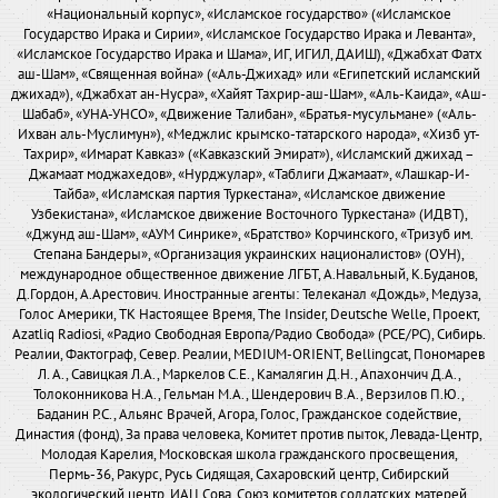
«Национальный корпус», «Исламское государство» («Исламское
Государство Ирака и Сирии», «Исламское Государство Ирака и Леванта»,
«Исламское Государство Ирака и Шама», ИГ, ИГИЛ, ДАИШ), «Джабхат Фатх
аш-Шам», «Священная война» («Аль-Джихад» или «Египетский исламский
джихад»), «Джабхат ан-Нусра», «Хайят Тахрир-аш-Шам», «Аль-Каида», «Аш-
Шабаб», «УНА-УНСО», «Движение Талибан», «Братья-мусульмане» («Аль-
Ихван аль-Муслимун»), «Меджлис крымско-татарского народа», «Хизб ут-
Тахрир», «Имарат Кавказ» («Кавказский Эмират»), «Исламский джихад –
Джамаат моджахедов», «Нурджулар», «Таблиги Джамаат», «Лашкар-И-
Тайба», «Исламская партия Туркестана», «Исламское движение
Узбекистана», «Исламское движение Восточного Туркестана» (ИДВТ),
«Джунд аш-Шам», «АУМ Синрике», «Братство» Корчинского, «Тризуб им.
Степана Бандеры», «Организация украинских националистов» (ОУН),
международное общественное движение ЛГБТ, А.Навальный, К.Буданов,
Д.Гордон, А.Арестович. Иностранные агенты: Телеканал «Дождь», Медуза,
Голос Америки, ТК Настоящее Время, The Insider, Deutsche Welle, Проект,
Azatliq Radiosi, «Радио Свободная Европа/Радио Свобода» (PCE/PC), Сибирь.
Реалии, Фактограф, Север. Реалии, MEDIUM-ORIENT, Bellingcat, Пономарев
Л. А., Савицкая Л.А., Маркелов С.Е., Камалягин Д.Н., Апахончич Д.А.,
Толоконникова Н.А., Гельман М.А., Шендерович В.А., Верзилов П.Ю.,
Баданин Р.С., Альянс Врачей, Агора, Голос, Гражданское содействие,
Династия (фонд), За права человека, Комитет против пыток, Левада-Центр,
Молодая Карелия, Московская школа гражданского просвещения,
Пермь-36, Ракурс, Русь Сидящая, Сахаровский центр, Сибирский
экологический центр, ИАЦ Сова, Союз комитетов солдатских матерей