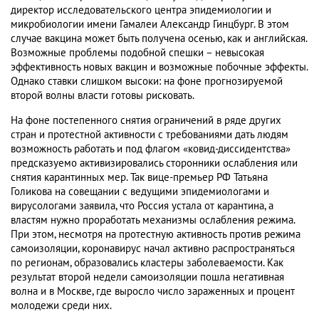
директор исследовательского центра эпидемиологии и
микробиологии имени Гамалеи Александр Гинцбург. В этом
случае вакцина может быть получена осенью, как и английская.
Возможные проблемы подобной спешки – невысокая
эффективность новых вакцин и возможные побочные эффекты.
Однако ставки слишком высоки: на фоне прогнозируемой
второй волны власти готовы рисковать.
На фоне постепенного снятия ограничений в ряде других
стран и протестной активности с требованиями дать людям
возможность работать и под флагом «ковид-диссидентства»
предсказуемо активизировались сторонники ослабления или
снятия карантинных мер. Так вице-премьер РФ Татьяна
Голикова на совещании с ведущими эпидемиологами и
вирусологами заявила, что Россия устала от карантина, а
властям нужно проработать механизмы ослабления режима.
При этом, несмотря на протестную активность против режима
самоизоляции, коронавирус начал активно распространяться
по регионам, образовались кластеры заболеваемости. Как
результат второй недели самоизоляции пошла негативная
волна и в Москве, где выросло число зараженных и процент
молодежи среди них.