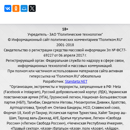
18+
Учредитель - ЗАО "Политические технологии"
© Информационный сайт политических комментариев "Политком.RU"
2001-2018
Свидетельство о регистрации средства массовой информации Эл № ФС77-
69227 от 06 апреля 2017 г.
Регистрирующий орган: Федеральная служба по надзору в сфере связи,
информационных технологий и массовых коммуникаций.
При полном или частичном использовании материалов сайта активная
гиперссылка на "Политком.RU" обязательна
Разработчик:
Standarta.NET
*Организации, экстремисты и террористы, запрещенные в РФ: Meta
(Facebook и Instagram), Русский добровольческий корпус (РДК), Украинская
повстанческая армия (УПА), Грузинский легион, Национал-Большевистская
партия (НБП), Талибан, Свидетели Иеговы, Мизантропик Дивижн, Братство,
Артподготовка, Тризуб им. Степана Бандеры, НСО, Славянский союз,
Формат-18, Хизб ут-Тахрир, Исламская партия Туркестана, Хайят Тахрир аш-
Шам, Таухид валь-Джихад, АУЕ, Братья мусульмане, Легион «Свобода
России» («Легион Свобода России»), «Чеченская Республика Ичкерия»,
«Правый сектор», «Азов» (батальон «Азов», полк «Азов»), «Айдар»,