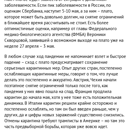
заболеваемости. Если пик заболеваемости в России, по
оценкам Сбербанка, наступит 5-10 мая, а за ним – плато,
которое может быть довольно долгим, на снятие ограничений
в ближайшее время рассчитывать не стоит. Есть более
оптимистичные оценки, например от главы Федерального
медико-биологического агентства (ФМБА) Вероники
Скворцовой, заявившей о возможном выходе на плато уже на
неделе 27 апреля – 3 мая.
В любом случае ход пандемии не напоминает взлет и быстрое
падение – сход с плато предусматривает сохранение
серьезных карантинных мер. Опыт других стран, постепенно
ослабляющих карантинные меры, говорит о том, что лучше
делать это постепенно и аккуратно. Австрия, Чехия начали
поэтапное снятие ограничений только после того, как
пандемия у них явно пошла на спад. Франция продлила
карантин до начала мая, хотя у нее тоже есть положительная
динамика. В Италии карантин решили крайне осторожно и
постепенно ослаблять, но там он был введен раньше, чем у
других, да и цифры новых заражений существенно снизились.
Отмены карантина требуют трамписты в Америке – но там это
часть предвыборной борьбы, которая уже вовсю идет.