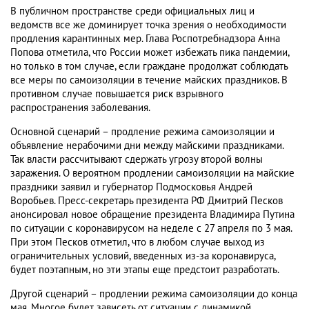
В публичном пространстве среди официальных лиц и
ведомств все же доминирует точка зрения о необходимости
продления карантинных мер. Глава Роспотребнадзора Анна
Попова отметила, что России может избежать пика пандемии,
но только в том случае, если граждане продолжат соблюдать
все меры по самоизоляции в течение майских праздников. В
противном случае повышается риск взрывного
распространения заболевания.
Основной сценарий – продление режима самоизоляции и
объявление нерабочими дни между майскими праздниками.
Так власти рассчитывают сдержать угрозу второй волны
заражения. О вероятном продлении самоизоляции на майские
праздники заявил и губернатор Подмосковья Андрей
Воробьев. Пресс-секретарь президента РФ Дмитрий Песков
анонсировал новое обращение президента Владимира Путина
по ситуации с коронавирусом на неделе с 27 апреля по 3 мая.
При этом Песков отметил, что в любом случае выход из
ограничительных условий, введенных из-за коронавируса,
будет поэтапным, но эти этапы еще предстоит разработать.
Другой сценарий – продлении режима самоизоляции до конца
мая. Многое будет зависеть от ситуации с динамикой