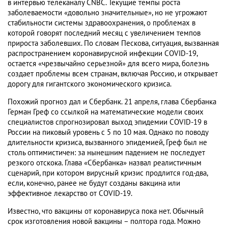
в интервью телеканалу CNBC. Текущие темпы роста
заболеваемости «довольно значительные», но не угрожают
стабильности системы здравоохранения, о проблемах в
которой говорят последний месяц с увеличением темпов
прироста заболевших. По словам Пескова, ситуация, вызванная
распространением коронавирусной инфекции COVID-19,
остается «чрезвычайно серьезной» для всего мира, болезнь
создает проблемы всем странам, включая Россию, и открывает
дорогу для гигантского экономического кризиса.
Похожий прогноз дал и Сбербанк. 21 апреля, глава Сбербанка
Герман Греф со ссылкой на математические модели своих
специалистов спрогнозировал выход эпидемии COVID-19 в
России на пиковый уровень с 5 по 10 мая. Однако по поводу
длительности кризиса, вызванного эпидемией, Греф был не
столь оптимистичен: за нынешним падением не последует
резкого отскока. Глава «Сбербанка» назвал реалистичным
сценарий, при котором вирусный кризис продлится год-два,
если, конечно, ранее не будут созданы вакцина или
эффективное лекарство от COVID-19.
Известно, что вакцины от коронавируса пока нет. Обычный
срок изготовления новой вакцины – полтора года. Можно