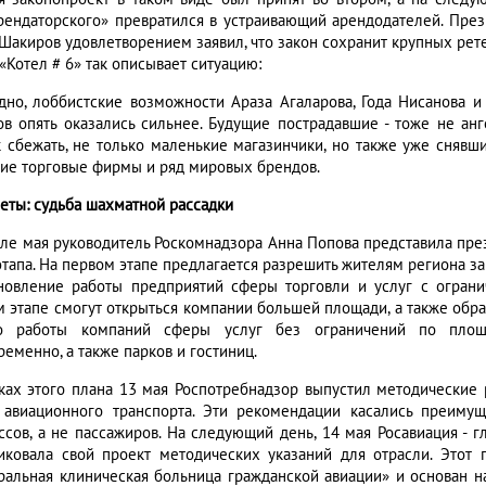
рендаторского» превратился в устраивающий арендодателей. През
 Шакиров удовлетворением заявил, что закон сохранит крупных рет
«Котел # 6» так описывает ситуацию:
дно, лоббистские возможности Араза Агаларова, Года Нисанова 
ов опять оказались сильнее. Будущие пострадавшие - тоже не ан
 сбежать, не только маленькие магазинчики, но также уже снявш
ие торговые фирмы и ряд мировых брендов.
еты: судьба шахматной рассадки
але мая руководитель Роскомнадзора Анна Попова представила пре
этапа. На первом этапе предлагается разрешить жителям региона за
новление работы предприятий сферы торговли и услуг с огран
м этапе смогут открыться компании большей площади, а также обра
о работы компаний сферы услуг без ограничений по площа
еменно, а также парков и гостиниц.
ках этого плана 13 мая Роспотребнадзор выпустил методические 
 авиационного транспорта. Эти рекомендации касались преимущ
ссов, а не пассажиров. На следующий день, 14 мая Росавиация - г
иковала свой проект методических указаний для отрасли. Этот 
ральная клиническая больница гражданской авиации» и основан н