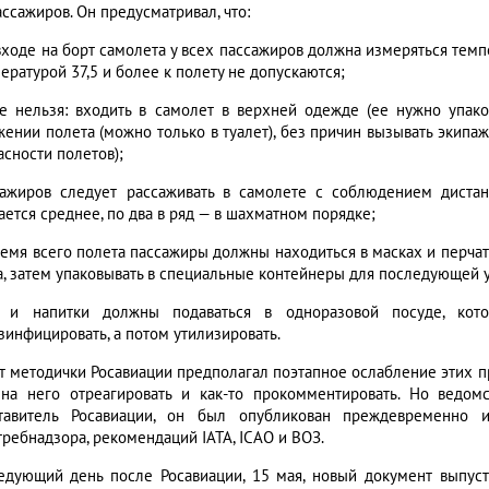
ссажиров. Он предусматривал, что:
входе на борт самолета у всех пассажиров должна измеряться темп
ературой 37,5 и более к полету не допускаются;
е нельзя: входить в самолет в верхней одежде (ее нужно упаков
жении полета (можно только в туалет), без причин вызывать экипа
асности полетов);
сажиров следует рассаживать в самолете с соблюдением дистан
ается среднее, по два в ряд — в шахматном порядке;
ремя всего полета пассажиры должны находиться в масках и перчат
а, затем упаковывать в специальные контейнеры для последующей 
 и напитки должны подаваться в одноразовой посуде, кот
зинфицировать, а потом утилизировать.
т методички Росавиации предполагал поэтапное ослабление этих п
на него отреагировать и как-то прокомментировать. Но ведомс
тавитель Росавиации, он был опубликован преждевременно и
требнадзора, рекомендаций IATA, ICAO и ВОЗ.
едующий день после Росавиации, 15 мая, новый документ выпуст