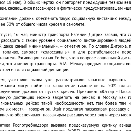
лся 18 мая). В общих чертах он повторяет предыдущие тезисы ве
ием, касающимся пассажиров и фактически предусматривавшем «ша
компании должны обеспечить такую социальную дистанцию между 
лее 50% от общего числа кресел в самолете.
спустя, 16 мая, министр транспорта Евгений Дитрих заявил, что 
 рассадить с таким уровнем социального дистанцирования людей 
й, даже самый минимальный», — отметил он. По словам Дитриха, 
, топливо, самолет «колоссальны» и для рентабельности пе
тавитель Росавиации сказал Forbes, что в вопросе социальной дис
ии, что и министр транспорта. IATA - Международная ассоциация во
х кресел для социальной дистанции.
ем, участники рынка уже рассматривали запасные варианты. 
омпании могут пойти на заполнение самолетов на 50% только
олученные доходы от пустых кресел. Президент «Ютэйр - Пасса
льную дистанцию можно закрепить на рейсах в Москву как г
гиональных рейсах такой необходимости нет, тем более там 
очных мест»,— говорил он. Utair предлагал пассажирам рассадку с
ли, что обеспечивают пассажирам рассадку через ряд и через место 
атива Роспотребнадзора вызвала предсказуемую критику авиа