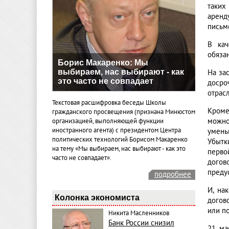
таких
аренд
письм
В кач
обяза
Борис Макаренко: Мы
выбираем, нас выбирают - как
На за
это часто не совпадает
досро
отрасл
Текстовая расшифровка беседы Школы
Кроме
гражданского просвещения (признана Минюстом
можно
организацией, выполняющей функции
иностранного агента) с президентом Центра
умень
политических технологий Борисом Макаренко
Убытк
на тему «Мы выбираем, нас выбирают - как это
перво
часто не совпадает».
догов
преду
подробнее
И, на
Колонка экономиста
догов
или п
Никита Масленников
Банк России снизил
21 ма