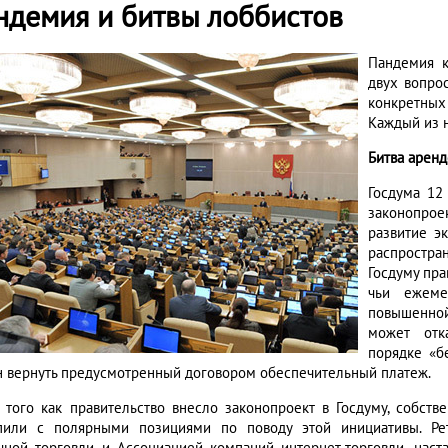
ндемия и битвы лоббистов
Пандемия к
двух вопро
конкретных
Каждый из 
Битва аренд
Госдума 12
законопро
развитие э
распростра
Госдуму пра
чьи ежеме
повышенной
может отк
порядке «б
н вернуть предусмотренный договором обеспечительный платеж.
 того как правительство внесло законопроект в Госдуму, собст
пили с полярными позициями по поводу этой инициативы. Ре