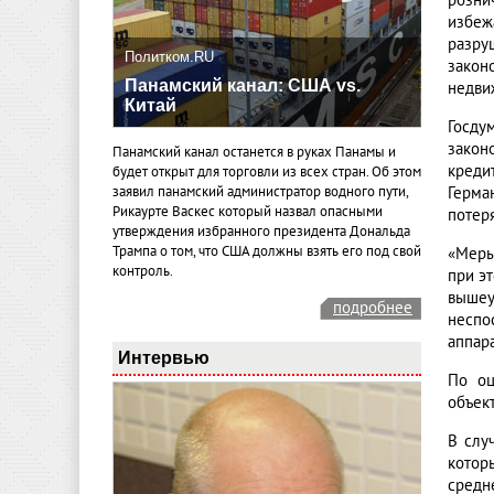
розни
избеж
разру
Политком.RU
закон
Панамский канал: США vs.
недви
Китай
Госду
закон
Панамский канал останется в руках Панамы и
креди
будет открыт для торговли из всех стран. Об этом
Герма
заявил панамский администратор водного пути,
Рикаурте Васкес который назвал опасными
потер
утверждения избранного президента Дональда
Трампа о том, что США должны взять его под свой
«Меры
контроль.
при э
вышеу
подробнее
неспо
аппар
Интервью
По оц
объек
В слу
котор
средн