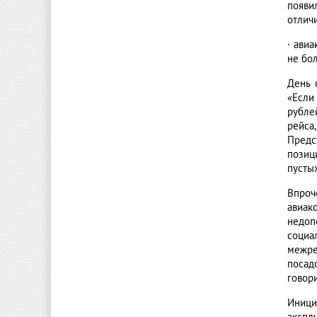
появи
отлич
·
авиа
не бо
День 
«Если
рубле
рейса
Предс
позиц
пусты
Впроч
авиак
недоп
социа
межре
посад
говори
Иници