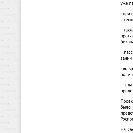
уже па
·
при 
с темп
·
такж
протя
безоп
·
пас
заним
·
во в
полет
·
еда
проде
Проек
было 
предс
Роспо
На сл