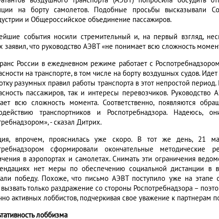
уатантов воздушного транспорта (АЭВТ) попросила обсудить 
нции на борту самолетов. Подобные просьбы высказывали Со
дустрии и Общероссийское объединение пассажиров.
ейшие события носили стремительный и, на первый взгляд, нес
х заявил, что руководство АЭВТ «не понимает всю сложность момен
ранс России в ежедневном режиме работает с Роспотребнадзором
сности на транспорте, в том числе на борту воздушных судов. Идет
отку разумных правил работы транспорта в этот непростой период.
асность пассажиров, так и интересы перевозчиков. Руководство АЭ
ает всю сложность момента. Соответственно, появляются обра
одействию транспортников и Роспотребнадзора. Надеюсь,
ребнадзором», - сказал Дитрих.
ция, впрочем, прояснилась уже скоро. В тот же день, 21 ма
требнадзором сформировали окончательные методические р
ичения в аэропортах и самолетах. Снимать эти ограничения ведомст
ендациях нет меры по обеспечению социальной дистанции в в
али победу. Похоже, что письмо АЭВТ поступило уже на этапе о
 вызвать только раздражение со стороны Роспотребнадзора – поэт
чно активных лоббистов, подчеркивая свое уважение к партнерам п
ьтативность лоббизма