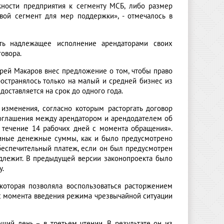
жности предприятия к сегменту МСБ, либо размер
вой сегмент для мер поддержки», - отмечалось в
ать надлежащее исполнение арендаторами своих
овора.
дрей Макаров внес предложение о том, чтобы право
остранялось только на малый и средней бизнес из
доставляется на срок до одного года.
 изменения, согласно которым расторгать договор
соглашения между арендатором и арендодателем об
 течение 14 рабочих дней с момента обращения».
 иные денежные суммы, как и было предусмотрено
обеспечительный платеж, если он был предусмотрен
одлежит. В предыдущей версии законопроекта было
у.
которая позволяла воспользоваться расторжением
 с момента введения режима чрезвычайной ситуации
щий день – в третьем чтении. В результате он из