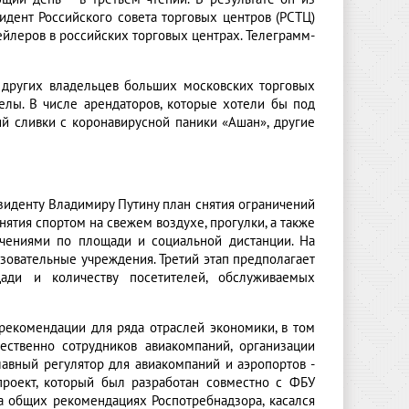
идент Российского совета торговых центров (РСТЦ)
ейлеров в российских торговых центрах. Телеграмм-
и других владельцев больших московских торговых
гелы. В числе арендаторов, которые хотели бы под
ий сливки с коронавирусной паники «Ашан», другие
зиденту Владимиру Путину план снятия ограничений
нятия спортом на свежем воздухе, прогулки, а также
ичениями по площади и социальной дистанции. На
зовательные учреждения. Третий этап предполагает
ди и количеству посетителей, обслуживаемых
рекомендации для ряда отраслей экономики, в том
ественно сотрудников авиакомпаний, организации
лавный регулятор для авиакомпаний и аэропортов -
проект, который был разработан совместно с ФБУ
а общих рекомендациях Роспотребнадзора, касался