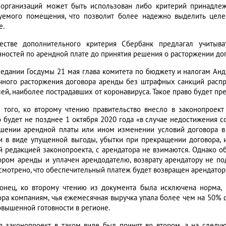
 организаций может быть использован либо критерий принадле
уемого помещения, что позволит более надежно выделить целе
е.
естве дополнительного критерия Сбербанк предлагал учитыв
нностей по арендной плате до принятия решения о расторжении дог
седании Госдумы 21 мая глава комитета по бюджету и налогам Ан
чного расторжения договора аренды без штрафных санкций распр
ей, наиболее пострадавших от коронавируса. Такое право будет пре
 того, ко второму чтению правительство внесло в законопроект
 будет не позднее 1 октября 2020 года «в случае недостижения 
шении арендной платы или ином изменении условий договора в
и в виде упущенной выгоды, убытки при прекращении договора,
й редакцией законопроекта, с арендатора не взимаются. Однако 
ором аренды и уплачен арендодателю, возврату арендатору не п
смотрено, что обеспечительный платеж будет возвращен арендатор
конец, ко второму чтению из документа была исключена норма, 
ора компаниям, чья ежемесячная выручка упала более чем на 50%
овышенной готовности в регионе.
я законопроект в таком виде был принят во втором, а на следую