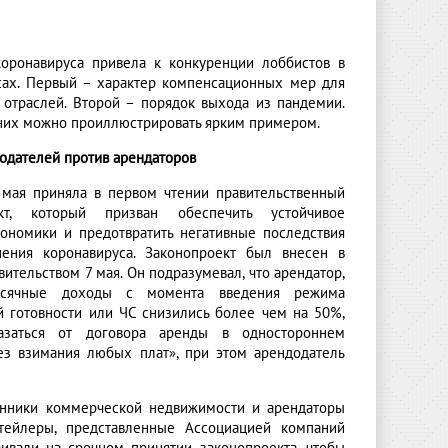
оронавируса привела к конкуренции лоббистов в
сах. Первый – характер компенсационных мер для
 отраслей. Второй – порядок выхода из пандемии.
них можно проиллюстрировать ярким примером.
одателей против арендаторов
 мая приняла в первом чтении правительственный
ект, который призван обеспечить устойчивое
кономики и предотвратить негативные последствия
нения коронавируса. Законопроект был внесен в
вительством 7 мая. Он подразумевал, что арендатор,
сячные доходы с момента введения режима
 готовности или ЧС снизились более чем на 50%,
азаться от договора аренды в одностороннем
ез взимания любых плат», при этом арендодатель
венники коммерческой недвижимости и арендаторы
тейлеры, представленные Ассоциацией компаний