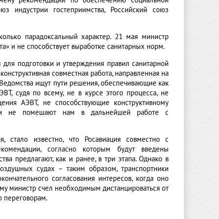
отмену рекомендаций по обеспечению социальной
юз индустрии гостеприимства, Российский союз
колько парадоксальный характер. 21 мая министр
та» и не способствует выработке санитарных норм.
 для подготовки и утверждения правил санитарной
 конструктивная совместная работа, направленная на
 Ведомства ищут пути решения, обеспечивающие как
ВТ, судя по всему, не в курсе этого процесса, не
щения АЭВТ, не способствующие конструктивному
 они не помешают нам в дальнейшей работе с
я, стало известно, что Росавиация совместно с
екомендации, согласно которым будут введены
ва предлагают, как и ранее, в три этапа. Однако в
оздушных судах – таким образом, транспортники
кончательного согласования интересов, когда оно
ому министр счел необходимым дистанцироваться от
о переговорам.