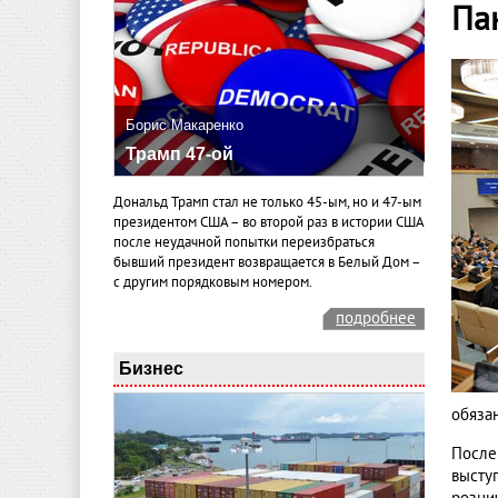
Па
Борис Макаренко
Трамп 47-ой
Дональд Трамп стал не только 45-ым, но и 47-ым
президентом США – во второй раз в истории США
после неудачной попытки переизбраться
бывший президент возвращается в Белый Дом –
с другим порядковым номером.
подробнее
Бизнес
обяза
После
высту