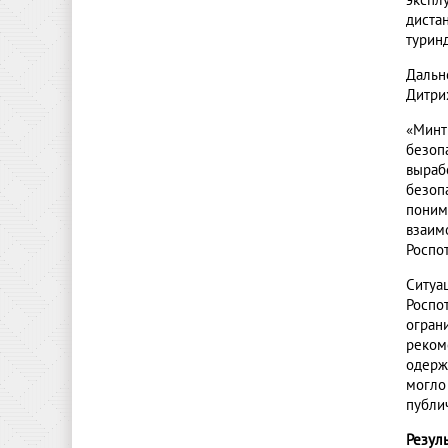
экспл
диста
турин
Дальн
Дитри
«Минт
безопа
выраб
безоп
поним
взаим
Роспот
Ситуа
Роспо
огран
реком
одерж
могло
публи
Резул