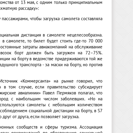
домства от 13 мая, с одним только принципиальным
хматную рассадку»:
пассажирами, чтобы загрузка самолета составляла
социальная дистанция в самолете нецелесообразна.
в самолете, то билет будет стоить где-то 70 000
постоянные затраты авиакомпаний на обслуживание
ревозок борт должен быть загружен на 72–75%.
танции на борту в ведомстве придерживаются той же
здушного транспорта - за маски на борту, но против
Источник «Коммерсанта» на рынке говорил, что
 в том случае, если правительство субсидирует
жирские авиалинии» Павел Пермяков полагал, что
ород с наибольшим числом заболевших. «Но на
используются самолеты с небольшим количеством
 соблюдением социальной дистанции на борту, в S7
друг от друга, если позволяет загрузка.
ционных сообществ и сферы туризма. Ассоциация