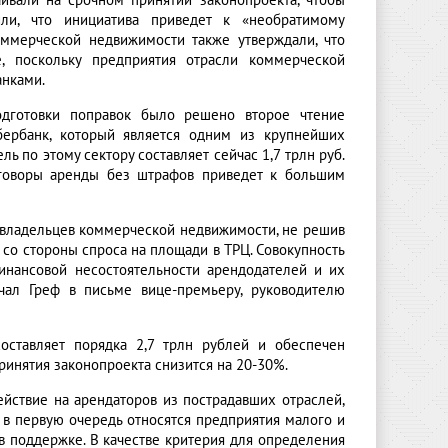
аивали на срочном принятии законопроекта, чтобы
или, что инициатива приведет к «необратимому
оммерческой недвижимости также утверждали, что
е, поскольку предприятия отрасли коммерческой
анками.
одготовки поправок было решено второе чтение
бербанк, который является одним из крупнейших
 по этому сектору составляет сейчас 1,7 трлн руб.
договоры аренды без штрафов приведет к большим
владельцев коммерческой недвижимости, не решив
со стороны спроса на площади в ТРЦ. Совокупность
инансовой несостоятельности арендодателей и их
ечал Греф в письме вице-премьеру, руководителю
оставляет порядка 2,7 трлн рублей и обеспечен
инятия законопроекта снизится на 20-30%.
ействие на арендаторов из пострадавших отраслей,
 в первую очередь относятся предприятия малого и
в поддержке. В качестве критерия для определения