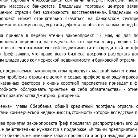
чной торговли и Ассоциацией компаний интернет-торговли, наст
ать массовых банкротств. Владельцы торговых центров заяв
шению отрасли без возможности восстановления». Владельцы к
опроект может отрицательно сказаться на банковском сектор
жимости окажутся под угрозой дефолта по обязательствам перед б
ма приняла в первом чтении законопроект 12 мая, но для п
опроекта перенести на неделю. За это время в игру вошел С
торов в сектор коммерческой недвижимости: его кредитный портфель
н Греф заявил, что право всего бизнеса досрочно расторгать 
ям владельцев коммерческой недвижимости и банковской отрасли.
, предлагаемые законопроектом приведут к масштабным потерям 
том проблемы отрасли в целом и создав преференции ряду игроков 
казанных факторов в очень короткой перспективе приведет к ф
собности обслуживать принятые на себя обязательства», - отм
ата правительства Дмитрию Григоренко.
енкам главы Сбербанка, общий кредитный портфель отрасли с
тами коммерческой недвижимости, стоимость которой вследствие пр
чае принятия законопроекта Греф предлагал распространить его д
ые действительно нуждаются в поддержке. «К таким предприятиям
его бизнеса, не имеющие запаса прочности и остро нуждающиеся 