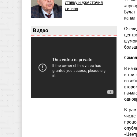
ставку и ужесточил
«проа
сигнал
Булат
канал 
Очеви
Видео
центр
шумок
больш
Самол
В нач
в три 
возоб
второ
начал
одновр
В рам
числе
проце
опубл
«Цент