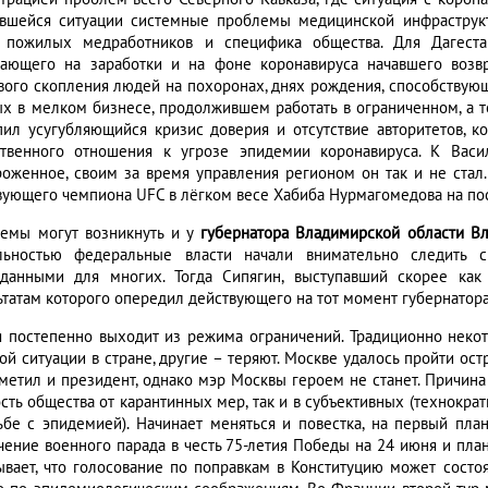
вшейся ситуации системные проблемы медицинской инфраструкту
 пожилых медработников и специфика общества. Для Дагестан
ающего на заработки и на фоне коронавируса начавшего возвр
вого скопления людей на похоронах, днях рождения, способствую
ых в мелком бизнесе, продолжившем работать в ограниченном, а
пил усугубляющийся кризис доверия и отсутствие авторитетов, 
ственного отношения к угрозе эпидемии коронавируса. К Вас
роженное, своим за время управления регионом он так и не стал
вующего чемпиона UFC в лёгком весе Хабиба Нурмагомедова на по
емы могут возникнуть и у
губернатора Владимирской области В
льностью федеральные власти начали внимательно следить с
данными для многих. Тогда Сипягин, выступавший скорее как 
ьтатам которого опередил действующего на тот момент губернатора
я постепенно выходит из режима ограничений. Традиционно неко
ой ситуации в стране, другие – теряют. Москве удалось пройти ос
тметил и президент, однако мэр Москвы героем не станет. Причина
ость общества от карантинных мер, так и в субъективных (технокр
ьбе с эпидемией). Начинает меняться и повестка, на первый пла
чение военного парада в честь 75-летия Победы на 24 июня и пл
ывает, что голосование по поправкам в Конституцию может состо