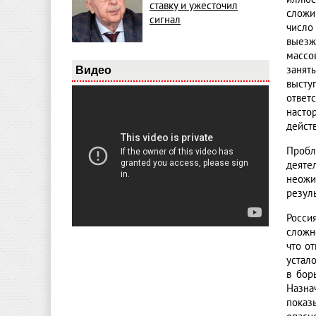
ставку и ужесточил
сложи
сигнал
число
выезж
массо
занят
Видео
высту
ответ
насто
дейст
Пробл
деяте
неожи
резул
Росси
сложн
что о
устал
в бор
Назна
показ