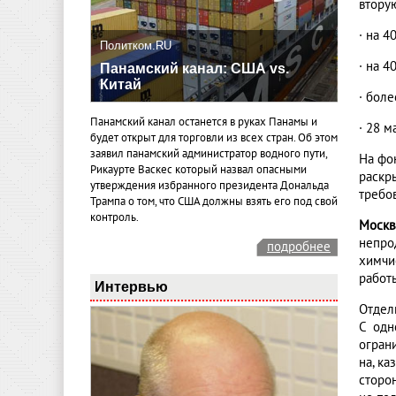
втору
·
на 4
Политком.RU
·
на 4
Панамский канал: США vs.
Китай
·
боле
Панамский канал останется в руках Панамы и
·
28 м
будет открыт для торговли из всех стран. Об этом
заявил панамский администратор водного пути,
На фо
Рикаурте Васкес который назвал опасными
раскр
утверждения избранного президента Дональда
требо
Трампа о том, что США должны взять его под свой
контроль.
Моск
непро
подробнее
химчи
работ
Интервью
Отдел
С одн
огран
на, ка
сторо