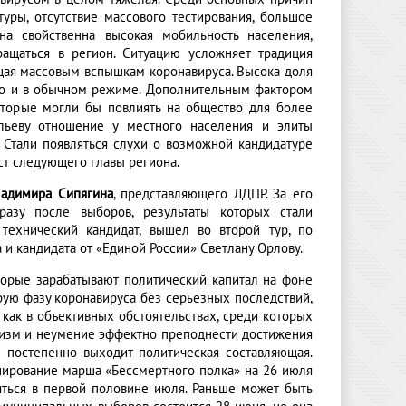
ры, отсутствие массового тестирования, большое
а свойственна высокая мобильность населения,
ащаться в регион. Ситуацию усложняет традиция
щая массовым вспышкам коронавируса. Высока доля
 то и в обычном режиме. Дополнительным фактором
которые могли бы повлиять на общество для более
ильеву отношение у местного населения и элиты
. Стали появляться слухи о возможной кандидатуре
ст следующего главы региона.
ладимира Сипягина
, представляющего ЛДПР. За его
разу после выборов, результаты которых стали
технический кандидат, вышел во второй тур, по
 и кандидата от «Единой России» Светлану Орлову.
торые зарабатывают политический капитал на фоне
трую фазу коронавируса без серьезных последствий,
 как в объективных обстоятельствах, среди которых
атизм и неумение эффектно преподнести достижения
н постепенно выходит политическая составляющая.
анирование марша «Бессмертного полка» на 26 июля
яться в первой половине июля. Раньше может быть