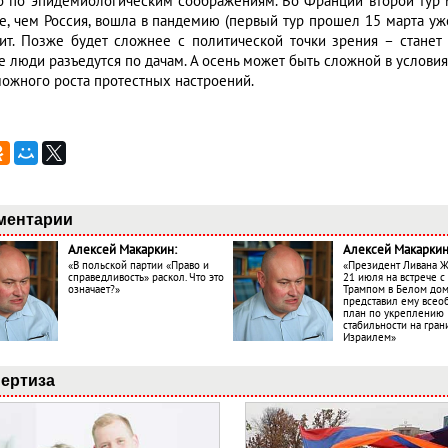
о по эпидемиологическим соображениям. Во Франции второй тур 
е, чем Россия, вошла в пандемию (первый тур прошел 15 марта уже
ит. Позже будет сложнее с политической точки зрения – станет 
те люди разъедутся по дачам. А осень может быть сложной в услови
можного роста протестных настроений.
ментарии
Алексей Макаркин:
Алексей Макаркин
«В польской партии «Право и
«Президент Ливана 
справедливость» раскол. Что это
21 июля на встрече 
означает?»
Трампом в Белом до
представил ему все
план по укреплению
стабильности на гран
Израилем»
ертиза