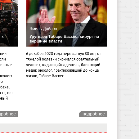
Эмиль Дабагян
 к
Уругваец Табаре Васкес: хирург на
вершине власти
ении
6 декабря 2020 года перешагнув 80 лет, от
если
тяжелой болезни скончался обаятельный
венные
человек, выдающийся деятель, блестящий
медик онколог, практиковавший до конца
иколом
жизни, Табаре Васкес.
 о
бахе,
тв, то в
овый
дробнее
подробнее