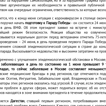
лько за нарушение самоизоляции, но и за нарушение графика про
ствие аргументации их необходимости и правильной публично
твом как очередные ограничения, ответственность за которые возла
ется, что к концу июня ситуация с коронавирусом в столице оконч
 поручил начать
подготовку к Параду Победы
- он состоится 24 июн
 в день ВМФ. Об этом президент заявил на встрече с минист
айший режим безопасности. Реакция общества на озвученн
овывается моральным долгом перед ветеранами отметить 75-ле
проведения – 24 июня, в день проведения первого Парада Побед
нением сложной эпидемиологической ситуации в стране до кон
 парада. Высказывается недовольство и высокими затратами на про
ременно с улучшением эпидемиологической обстановки в Москве
 заболевающих в день по состоянию на 1 июня превышает 9 т
ладал, то сейчас заболевшие в Москве составляют меньшинст
вские медицинские бригады в ряд регионов, где отмечаются по
ная Осетия, Ингушетия, Забайкальские край, Владимирская и Пско
наторы этих регионов оказались под угрозой. В случае, если эпиде
ии проблем в других сферах, может подняться вопрос об их отст
нов находятся в зоне внимания президента в течение продолжител
ляется
Дагестан
, ставший первым регионом, потребовавшим вме
трацией проблем всего Северного Кавказа, где ситуация с корон