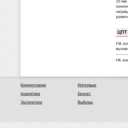
23 мая
полити
награж
развит
ЦПТ 
FIB. А
вызово
МК. Ал
Комментарии
Интервью
Аналитика
Бизнес
Экспертиза
Выборы