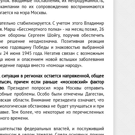
гулок. Вводимые послабления, их непродуманность,
й кампании по их сопровождению воспринимаются
гается на мэра Москвы.
ательно стабилизируется. С учетом этого Владимир
я. Марш «Бессмертного полка» - на месяц позже, 26
ром обороны Сергеем Шойгу, поручив обеспечить
ое решение неоднозначна. Позитивная реакция
тнюю годовщину Победы и знаковостью выбранной
ы 24 июня 1945 года. Негатив связан с возможным
ца июня и опасением новой вспышки заболевания
ведение парада вместо «помощи народу».
,
ситуация в регионах остается напряженной, общее
ысяч, причем если раньше «московский» фактор
во
. Президент попросил мэра Москвы отправить
добные проблемы. Особо были отмечены Дагестан,
вская области. Внимание президента означает, что
миологическая обстановка не будет улучшаться и при
авке. Тем более, что некоторые из перечисленных
ьного времени.
шательства федеральных властей, и послуживший
авирусом в целом тяжелая. Среди основных причин