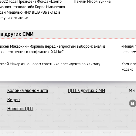
 2022 года Президент Фонда «Центр
Памяти Игоря Бунина
ческих технологий» Борис Макаренко
ден Медалью НИУ ВШЭ «За вклад в
ие университета»
в других СМИ
лексей Макаркин - Израиль перед непростым выбором: анализ
«Новая 
в и перспектив в конфликте с ХАМАС
реформ
ексей Макаркин о новом советнике президента по климату
Коммерс
кодекс
Колонка экономиста
ЦПТ в других СМИ
Мы 
Видео
Новости ЦПТ