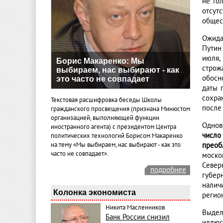
не то
отсут
общес
Ожида
Путин
июля,
Борис Макаренко: Мы
строж
выбираем, нас выбирают - как
обосн
это часто не совпадает
даты 
сохра
Текстовая расшифровка беседы Школы
после
гражданского просвещения (признана Минюстом
организацией, выполняющей функции
Однов
иностранного агента) с президентом Центра
число
политических технологий Борисом Макаренко
на тему «Мы выбираем, нас выбирают - как это
преоб
часто не совпадает».
моско
Север
подробнее
губер
налич
Колонка экономиста
регио
Никита Масленников
Выде
Банк России снизил
иллюс