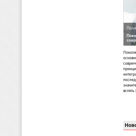
Поли
Поко
совр
Поколе
основн
совреме
принци
интегр
послед
значит
вспять 
Нов