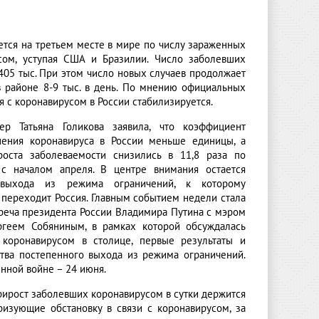
ется на третьем месте в мире по числу зараженных
сом, уступая США и Бразилии. Число заболевших
405 тыс. При этом число новых случаев продолжает
в районе 8-9 тыс. в день. По мнению официальных
я с коронавирусом в России стабилизируется.
ер Татьяна Голикова заявила, что коэффициент
нения коронавируса в России меньше единицы, а
оста заболеваемости снизились в 11,8 раза по
с началом апреля. В центре внимания остается
выхода из режима ограничений, к которому
 переходит Россия. Главным событием недели стала
треча президента России Владимира Путина с мэром
геем Собяниным, в рамках которой обсуждалась
 коронавирусом в столице, первые результаты и
ства постепенного выхода из режима ограничений.
нной войне – 24 июня.
рирост заболевших коронавирусом в сутки держится
еризующие обстановку в связи с коронавирусом, за