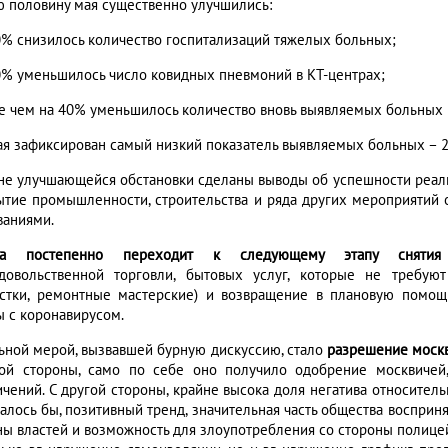
ю половину мая существенно улучшились:
0% снизилось количество госпитализаций тяжелых больных;
0% уменьшилось число ковидных пневмоний в КТ-центрах;
е чем на 40% уменьшилось количество вновь выявляемых больных
ая зафиксирован самый низкий показатель выявляемых больных – 2
не улучшающейся обстановки сделаны выводы об успешности реал
ытие промышленности, строительства и ряда других мероприятий
ваниями.
ва постепенно переходит к следующему этапу снятия 
довольственной торговли, бытовых услуг, которые не требуют
стки, ремонтные мастерские) и возвращение в плановую помощ
ы с коронавирусом.
ьной мерой, вызвавшей бурную дискуссию, стало
разрешение москв
ой стороны, само по себе оно получило одобрение москвичей
ичений. С другой стороны, крайне высока доля негатива относите
залось бы, позитивный тренд, значительная часть общества восприн
ны властей и возможность для злоупотребления со стороны полицей