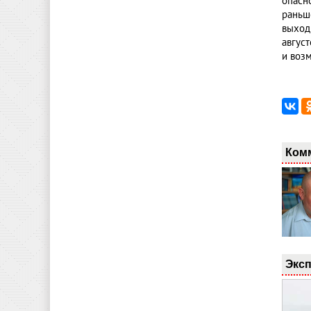
опасн
раньш
выход
авгус
и воз
Ком
Эксп