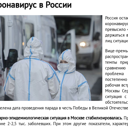
ронавирус в России
Россия оста
коронавиру
превысило 
держаться 
лиц ситуаци
Вице-премь
распростра
темпы прир
сравнению 
проблема 
постепенно
рабочая вс
Москвы Сер
ситуация с
обстоятель
елена дата проведения парада в честь Победы в Великой Отечестве
арно-эпидемиологическая ситуация в Москве стабилизировалась
. П
оне 2-2,5 тыс. заболевших. При этом другие показатели, характ