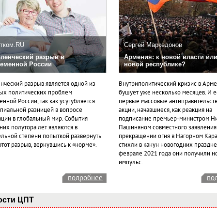
тком.RU
Сергей Маркедонов
ленческий разрыв в
Армения: к новой власти или
еменной России
новой республике?
нческий разрыв является одной из
Внутриполитический кризис в Арм
ых политических проблем
бушует уже несколько месяцев. И 
нной России, так как усугубляется
первые массовые антиправительст
пиальной разницей в вопросе
акции, начавшиеся, как реакция на
ации в глобальный мир. События
подписание премьер-министром Н
них полутора лет являются в
Пашиняном совместного заявления
ельной степени попыткой развернуть
прекращении огня в Нагорном Кара
этот разрыв, вернувшись к «норме».
стихли в канун новогодних празднес
феврале 2021 года они получили н
импульс.
подробнее
по
ости ЦПТ