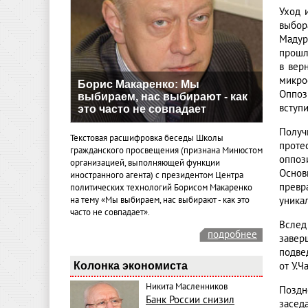
Уход 
выбор
Мадур
прошл
в вер
микро
Борис Макаренко: Мы
Оппоз
выбираем, нас выбирают - как
вступи
это часто не совпадает
Получ
Текстовая расшифровка беседы Школы
проте
гражданского просвещения (признана Минюстом
оппоз
организацией, выполняющей функции
Основ
иностранного агента) с президентом Центра
превр
политических технологий Борисом Макаренко
на тему «Мы выбираем, нас выбирают - как это
уника
часто не совпадает».
Вслед
подробнее
завер
подве
Колонка экономиста
от У.Ч
Никита Масленников
Поздн
Банк России снизил
засед