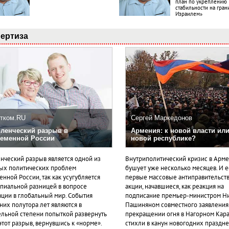
план по укреплению
стабильности на гран
Израилем»
ертиза
тком.RU
Сергей Маркедонов
ленческий разрыв в
Армения: к новой власти или
еменной России
новой республике?
нческий разрыв является одной из
Внутриполитический кризис в Арм
ых политических проблем
бушует уже несколько месяцев. И 
нной России, так как усугубляется
первые массовые антиправительст
пиальной разницей в вопросе
акции, начавшиеся, как реакция на
ации в глобальный мир. События
подписание премьер-министром Н
них полутора лет являются в
Пашиняном совместного заявления
ельной степени попыткой развернуть
прекращении огня в Нагорном Кара
этот разрыв, вернувшись к «норме».
стихли в канун новогодних празднес