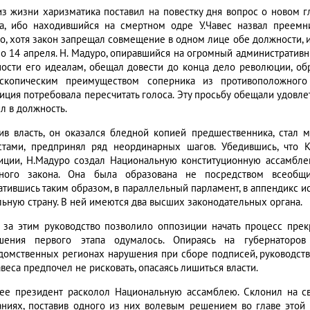
из жизни харизматика поставил на повестку дня вопрос о новом г
а, ибо находившийся на смертном одре У.Чавес назвал преемн
о, хотя закон запрещал совмещение в одном лице обе должности, и
о 14 апреля. Н. Мадуро, опиравшийся на огромный административный
ности его идеалам, обещал довести до конца дело революции, об
скопическим преимуществом соперника из противоположного 
иция потребовала пересчитать голоса. Эту просьбу обещали удовле
л в должность.
ив власть, он оказался бледной копией предшественника, стал 
стами, предпринял ряд неординарных шагов. Убедившись, что 
иции, Н.Мадуро создал Национальную конституционную ассамбл
ного закона. Она была образована не посредством всеобщи
атившись таким образом, в параллельный парламент, в аппендикс ис
льную страну. В ней имеются два высших законодательных органа.
 за этим руководство позволило оппозиции начать процесс прек
шения первого этапа одумалось. Опираясь на губернаторо
домственных регионах нарушения при сборе подписей, руководств
авеса предпочел не рисковать, опасаясь лишиться власти.
ее президент расколол Национальную ассамблею. Склонил на св
аниях, поставив одного из них волевым решением во главе этой 