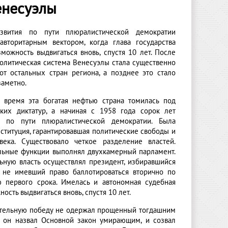
енесуэлы
звития по пути плюралистической демократии
авторитарным вектором, когда глава государства
можность выдвигаться вновь, спустя 10 лет. После
политическая система Венесуэлы стала существенно
 от остальных стран региона, а позднее это стало
заметно.
 время эта богатая нефтью страна томилась под
ких диктатур, а начиная с 1958 года сорок лет
сь по пути плюралистической демократии. Была
ституция, гарантировавшая политические свободы и
века. Существовало четкое разделение властей.
льные функции выполнял двухкамерный парламент.
ьную власть осуществлял президент, избиравшийся
 не имевший право баллотироваться вторично по
 первого срока. Имелась и автономная судебная
сть выдвигаться вновь, спустя 10 лет.
дительную победу не одержал прощенный тогдашним
, он назвал Основной закон умирающим, и созвал