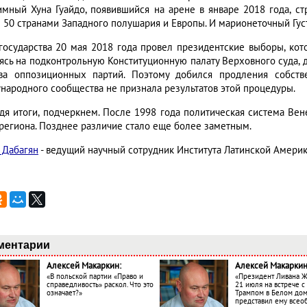
имный Хуна Гуайдо, появившийся на арене в январе 2018 года, с
 50 странами Западного полушария и Европы. И марионеточный Гус
 государства 20 мая 2018 года провел президентские выборы, ко
ясь на подконтрольную Конституционную палату Верховного суда, д
ва оппозиционных партий. Поэтому добился продления собств
народного сообщества не признала результатов этой процедуры.
дя итоги, подчеркнем. После 1998 года политическая система Вен
 региона. Позднее различие стало еще более заметным.
 Дабагян
- ведущий научный сотрудник Института Латинской Амери
ментарии
Алексей Макаркин:
Алексей Макаркин
«В польской партии «Право и
«Президент Ливана 
справедливость» раскол. Что это
21 июля на встрече 
означает?»
Трампом в Белом до
представил ему все