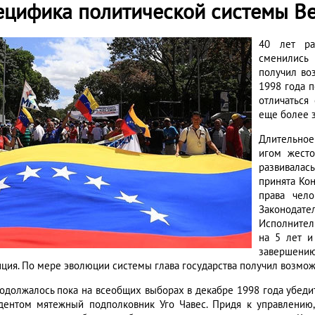
ецифика политической системы В
40 лет ра
сменились 
получил воз
1998 года 
отличаться
еще более 
Длительное
игом жесто
развивала
принята Кон
права чело
Законодате
Исполнител
на 5 лет и
завершению
ция. По мере эволюции системы глава государства получил возможно
родолжалось пока на всеобщих выборах в декабре 1998 года убе
дентом мятежный подполковник Уго Чавес. Придя к управлению