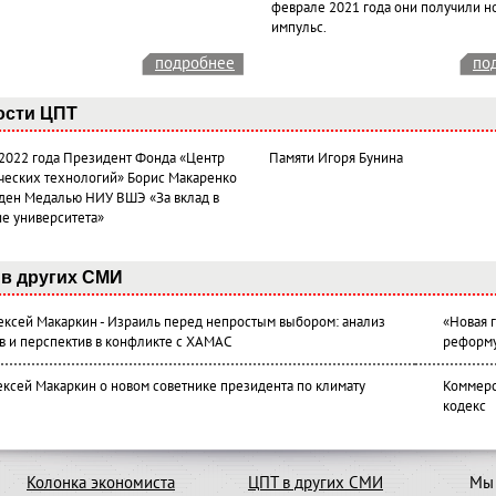
феврале 2021 года они получили н
импульс.
подробнее
по
ости ЦПТ
 2022 года Президент Фонда «Центр
Памяти Игоря Бунина
ческих технологий» Борис Макаренко
ден Медалью НИУ ВШЭ «За вклад в
ие университета»
в других СМИ
лексей Макаркин - Израиль перед непростым выбором: анализ
«Новая 
в и перспектив в конфликте с ХАМАС
реформ
ексей Макаркин о новом советнике президента по климату
Коммерс
кодекс
Колонка экономиста
ЦПТ в других СМИ
Мы 