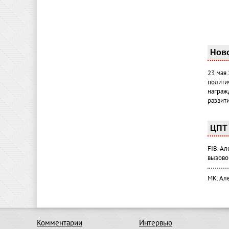
Нов
23 мая
полити
награж
развит
ЦПТ 
FIB. А
вызово
МК. Ал
Комментарии
Интервью