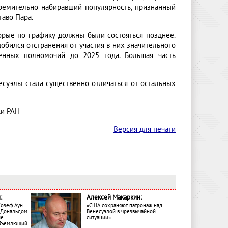
тремительно набиравший популярность, признанный
таво Пара.
торые по графику должны были состояться позднее.
обился отстранения от участия в них значительного
енных полномочий до 2025 года. Большая часть
есуэлы стала существенно отличаться от остальных
ки РАН
Версия для печати
:
Алексей Макаркин:
Жозеф Аун
«США сохраняют патронаж над
с Дональдом
Венесуэлой в чрезвычайной
ме
ситуации»
объемлющий