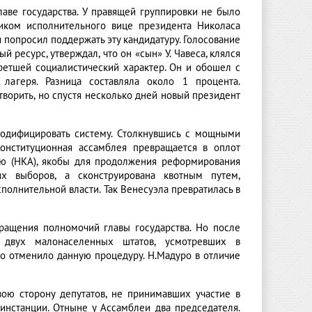
лаве государства. У правящей группировки не было
иком исполнительного вице президента Николаса
 попросил поддержать эту кандидатуру. Голосование
 ресурс, утверждал, что он «сын» У. Чавеса, клялся
ретшей социалистический характер. Он и обошел с
лагеря. Разница составляла около 1 процента.
творить, но спустя несколько дней новый президент
модифицировать систему. Столкнувшись с мощными
Конституционная ассамблея превращается в оплот
ею (НКА), якобы для продолжения реформирования
х выборов, а сконструирована квотным путем,
полнительной власти. Так Венесуэла превратилась в
ращения полномочий главы государства. Но после
в двух малонаселенных штатов, усмотревших в
о отменило данную процедуру. Н.Мадуро в отличие
ою сторону депутатов, не принимавших участие в
инстанции. Отныне у Ассамблеи два председателя.