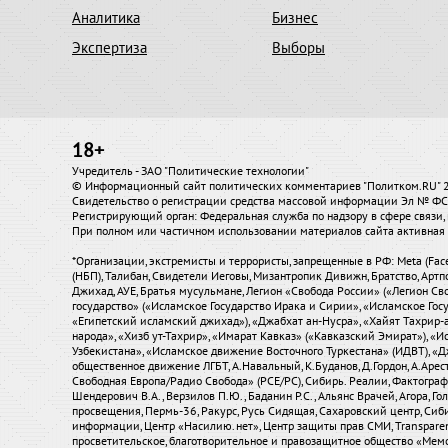
Аналитика
Бизнес
Экспертиза
Выборы
18+
Учредитель - ЗАО "Политические технологии"
© Информационный сайт политических комментариев "Политком.RU"
Свидетельство о регистрации средства массовой информации Эл № ФС7
Регистрирующий орган: Федеральная служба по надзору в сфере связ
При полном или частичном использовании материалов сайта активная 
*Организации, экстремисты и террористы, запрещенные в РФ: Meta (Fac
(НБП), Талибан, Свидетели Иеговы, Мизантропик Дивижн, Братство, Артп
Джихад, АУЕ, Братья мусульмане, Легион «Свобода России» («Легион Сво
государство» («Исламское Государство Ирака и Сирии», «Исламское Го
«Египетский исламский джихад»), «Джабхат ан-Нусра», «Хайят Тахрир
народа», «Хизб ут-Тахрир», «Имарат Кавказ» («Кавказский Эмират»), 
Узбекистана», «Исламское движение Восточного Туркестана» (ИДВТ), «
общественное движение ЛГБТ, А.Навальный, К.Буданов, Д.Гордон, А.Аресто
Свободная Европа/Радио Свобода» (PCE/PC), Сибирь. Реалии, Фактограф, С
Шендерович В.А., Верзилов П.Ю., Баданин Р.С., Альянс Врачей, Агора, Г
просвещения, Пермь-36, Ракурс, Русь Сидящая, Сахаровский центр, Сиб
информации, Центр «Насилию.нет», Центр защиты прав СМИ, Transparency
просветительское, благотворительное и правозащитное общество «Мем