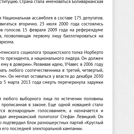
итуцию. Страна стала именоваться Боливарианская
 Национальная ассамблея в составе 175 депутатов.
вигаться вторично. 23 июля 2000 года состоялись
ов голосов. 15 февраля 2009 года на референдуме
а, позволяющая первому лицу баллотироваться на
аризма.
нтинского социолога троцкистского толка Норберто
сто президента, а национального лидера. Он должен
ему в доверии». Развивая идею, У.Чавес в 2006 году
ать любого соотечественника в третий, четвертый,
м». Он мечтал оставаться у власти до декабря 2030
Но 5 марта 2013 года смерть перечеркнула задумки
й любого выборного лица по истечении половины
о прописанная в законе. Еще одной новацией стало
тся всенародным голосованием, а назначается и
 дал американский политолог Стефан Левицкий. Он
о подтвердил блок разношерстных партий «Круглый
 в его последней электоральной кампании.