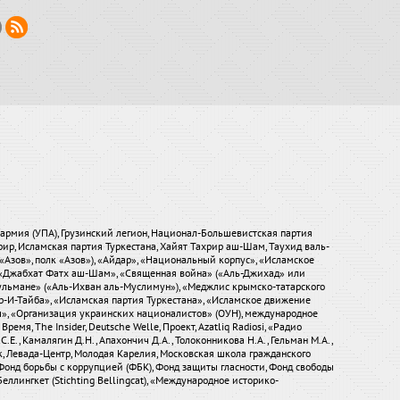
я армия (УПА), Грузинский легион, Национал-Большевистская партия
хрир, Исламская партия Туркестана, Хайят Тахрир аш-Шам, Таухид валь-
«Азов», полк «Азов»), «Айдар», «Национальный корпус», «Исламское
), «Джабхат Фатх аш-Шам», «Священная война» («Аль-Джихад» или
ульмане» («Аль-Ихван аль-Муслимун»), «Меджлис крымско-татарского
р-И-Тайба», «Исламская партия Туркестана», «Исламское движение
ры», «Организация украинских националистов» (ОУН), международное
мя, The Insider, Deutsche Welle, Проект, Azatliq Radiosi, «Радио
.Е., Камалягин Д.Н., Апахончич Д.А., Толоконникова Н.А., Гельман М.А.,
ток, Левада-Центр, Молодая Карелия, Московская школа гражданского
Фонд борьбы с коррупцией (ФБК), Фонд защиты гласности, Фонд свободы
еллингкет (Stichting Bellingcat), «Международное историко-