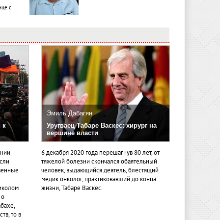
ице с
Эмиль Дабагян
 к
Уругваец Табаре Васкес: хирург на
вершине власти
ении
6 декабря 2020 года перешагнув 80 лет, от
если
тяжелой болезни скончался обаятельный
венные
человек, выдающийся деятель, блестящий
медик онколог, практиковавший до конца
иколом
жизни, Табаре Васкес.
 о
бахе,
тв, то в