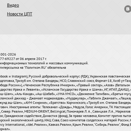
Видео
Новости ЦПТ
 2001-2026
7-69227 от 06 апреля 2017 г.
и, информационных технологий и массовых коммуникаций.
гиперссылка на "Политком.RU" обязательна
ebook и Instagram), Русский добровольческий корпус (РДК), Украинская повстанческа
одготовка, Тризуб им. Степана Бандеры, НСО, Славянский союз, Формат-18, Хизб ут-Та
бода России»), «Чеченская Республика Ичкерия», «Правый сектор», «Азов» (батальон 
сударство Ирака и Леванта», «Исламское Государство Ирака и Шама», ИГ, ИГИЛ, ДАИШ
-аш-Шам», «Аль-Каида», «Аш-Шабаб», «УНА-УНСО», «Движение Талибан», «Братья-мус
«Исламский джихад – Джамаат моджахедов», «Нурджулар», «Таблиги Джамаат», «Лашка
Джунд аш-Шам», «АУМ Синрике», «Братство» Корчинского, «Тризуб им. Степана Банде
вич. Иностранные агенты: Телеканал «Дождь», Медуза, Голос Америки, ТК Настоящее Вре
евер. Реалии, MEDIUM-ORIENT, Bellingcat, Пономарев Л. А., Савицкая Л.А., Маркелов С
олос, Гражданское содействие, Династия (фонд), За права человека, Комитет против пы
ирский экологический центр, ИАЦ Сова, Союз комитетов солдатских матерей России, 
 International, «Idel.Реалии», Кавказ.Реалии, Крым.Реалии, "Сибирь.Реалии", Фонд Б
ориал».