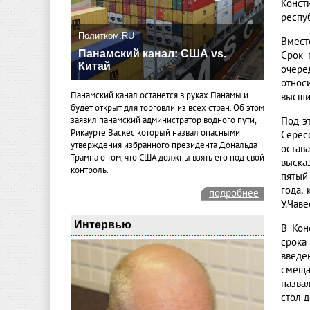
Конст
респу
Политком.RU
Вмест
Панамский канал: США vs.
Срок 
Китай
очере
относ
Панамский канал останется в руках Панамы и
высший
будет открыт для торговли из всех стран. Об этом
Под э
заявил панамский администратор водного пути,
Рикаурте Васкес который назвал опасными
Серес
утверждения избранного президента Дональда
остав
Трампа о том, что США должны взять его под свой
выска
контроль.
пятый
года,
подробнее
У.Чаве
Интервью
В Кон
срока
введе
смеща
назва
стол 