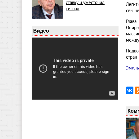
ставку и ужесточил
Легит
сигнал
свыше
Глава
Опира
Видео
масси
между
Подво
стран
Эмиль
Ком