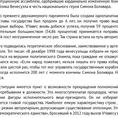
итуционную ассамблею, одобрившую кардинально измененную Конст
блика Венесуэла в честь национального героя Симона Боливара.
о прежнего двухкамерного парламента была создана однопалатная
главы государства был продлен до 6 лет, он получил право выд
дные выборы. У.Чавес вновь добился успеха, получив 59 процент
ительным большинством (54,86 процентов) принимается поправк
 пост неограниченное число раз. Так страна встала на путь авторит
то подводилась теоретическое обоснование, заимствованное у арге
оле. Тот писал: «В декабре 1998 года венесуэльцы избрали не про
аться на вершине политического Олимпа, пока граждане не откажут 
зался ясно. «Если народ пожелает, нельзя лишать его права избир
 или шестой раз, чтобы тот мог управлять государственным корабле
 когда исполнится 200 лет с момента кончины Симона Боливара. 
са.
ституции имеется пункт о возможности прекращения полномочи
 пребывания в должности. Это многоступенчатая процедура, четк
ние фигуры исполнительного вице-президента. Он не избирае
ется главой государства. Наиболее емкую характеристику строю
л режим авторитарным, допускающим существование оппозиции. Эт
демократического единства», бросивший в 2012 году вызов У.Чавесу