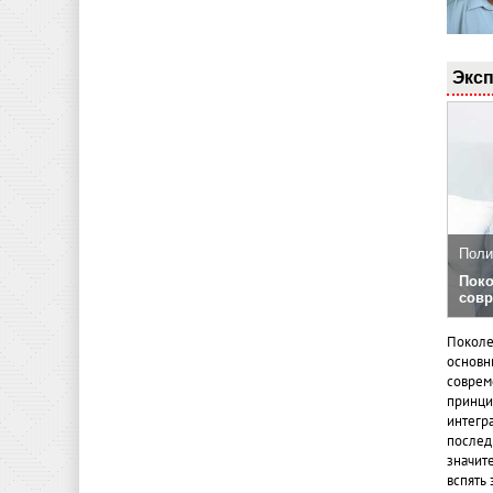
Эксп
Поли
Поко
совр
Поколе
основн
совреме
принци
интегр
послед
значит
вспять 