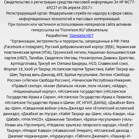
Свидетельство о регистрации средства массовой информации Эл № ФС77-
69227 от 06 апреля 2017 г.
Регистрирующий орган: Федеральная служба по надзору в сфере связи,
информационных технологий и массовых коммуникаций.
При полном или частичном использовании материалов сайта активная
гиперссылка на "Политком.RU" обязательна
Разработчик:
Standarta.NET
*Организации, экстремисты и террористы, запрещенные в РФ: Meta
(Facebook и Instagram), Русский добровольческий корпус (РДК), Украинская
повстанческая армия (УПА), Грузинский легион, Национал-Большевистская
партия (НБП), Талибан, Свидетели Иеговы, Мизантропик Дивижн, Братство,
Артподготовка, Тризуб им. Степана Бандеры, НСО, Славянский союз,
Формат-18, Хизб ут-Тахрир, Исламская партия Туркестана, Хайят Тахрир аш-
Шам, Таухид валь-Джихад, АУЕ, Братья мусульмане, Легион «Свобода
России» («Легион Свобода России»), «Чеченская Республика Ичкерия»,
«Правый сектор», «Азов» (батальон «Азов», полк «Азов»), «Айдар»,
«Национальный корпус», «Исламское государство» («Исламское
Государство Ирака и Сирии», «Исламское Государство Ирака и Леванта»,
«Исламское Государство Ирака и Шама», ИГ, ИГИЛ, ДАИШ), «Джабхат Фатх
аш-Шам», «Священная война» («Аль-Джихад» или «Египетский исламский
джихад»), «Джабхат ан-Нусра», «Хайят Тахрир-аш-Шам», «Аль-Каида», «Аш-
Шабаб», «УНА-УНСО», «Движение Талибан», «Братья-мусульмане» («Аль-
Ихван аль-Муслимун»), «Меджлис крымско-татарского народа», «Хизб ут-
Тахрир», «Имарат Кавказ» («Кавказский Эмират»), «Исламский джихад –
Джамаат моджахедов», «Нурджулар», «Таблиги Джамаат», «Лашкар-И-