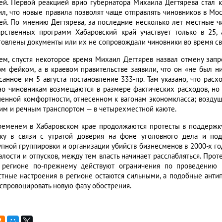
ей. Первой реакцией врио губернатора Михаила Дегтярева стал к
ил, что новые правила позволят чаще отправлять чиновников в Мос
ей. По мнению Дегтярева, за последние несколько лет местные ч
арственных программ Хабаровский край участвует только в 25,
товлены документы или их не сопровождали чиновники во время св
ем, спустя некоторое время Михаил Дегтярев назвал отмену запр
ом фейком, а в краевом правительстве заявили, что он «не был ни
санное им 5 августа постановление 333-пр. Там указано, что рас
но чиновникам возмещаются в размере фактических расходов, но 
енной комфортности, отнесенном к вагонам экономкласса; воздуш
им и речным транспортом — в четырехместной каюте.
ременем в Хабаровском крае продолжаются протесты в поддержку 
вку в связи с утратой доверия на фоне уголовного дела и по
упной группировки и организации убийств бизнесменов в 2000-х год
талости и отпусков, между тем власть начинает расслабляться. Пр
 регионе по-прежнему действуют ограничения по проведению
стные настроения в регионе остаются сильными, а подобные ант
 спровоцировать новую фазу обострения.