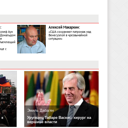
:
Алексей Макаркин:
Жозеф Аун
«США сохраняют патронаж над
с Дональдом
Венесуэлой в чрезвычайной
ме
ситуации»
объемлющий
ице с
Эмиль Дабагян
 к
Уругваец Табаре Васкес: хирург на
вершине власти