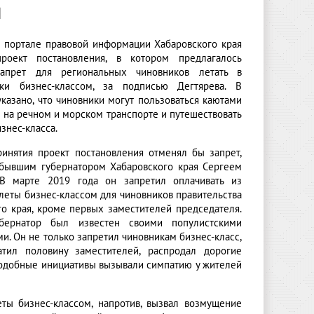
й
на портале правовой информации Хабаровского края
проект постановления, в котором предлагалось
запрет для региональных чиновников летать в
вки бизнес-классом, за подписью Дегтярева. В
казано, что чиновники могут пользоваться каютами
 на речном и морском транспорте и путешествовать
изнес-класса.
ринятия проект постановления отменял бы запрет,
бывшим губернатором Хабаровского края Сергеем
 В марте 2019 года он запретил оплачивать из
леты бизнес-классом для чиновников правительства
го края, кроме первых заместителей председателя.
бернатор был известен своими популистскими
и. Он не только запретил чиновникам бизнес-класс,
тил половину заместителей, распродал дорогие
 Подобные инициативы вызывали симпатию у жителей
ты бизнес-классом, напротив, вызвал возмущение