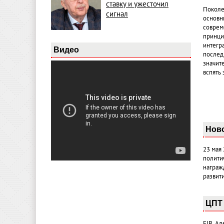
ставку и ужесточил
Поколе
сигнал
основн
совреме
принци
интегр
Видео
послед
значит
вспять 
Нов
23 мая
полити
награж
развит
ЦПТ 
FIB. А