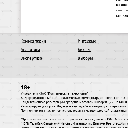
вызово
МК. Ал
Комментарии
Интервью
Аналитика
Бизнес
Экспертиза
Выборы
18+
Учредитель - ЗАО "Политические технологии"
© Информационный сайт политических комментариев "Политком.RU"
Свидетельство о регистрации средства массовой информации Эл № ФС7
Регистрирующий орган: Федеральная служба по надзору в сфере связ
При полном или частичном использовании материалов сайта активная 
*Организации, экстремисты и террористы, запрещенные в РФ: Meta (Fac
(НБП), Талибан, Свидетели Иеговы, Мизантропик Дивижн, Братство, Артп
Джихад, АУЕ, Братья мусульмане, Легион «Свобода России» («Легион Сво