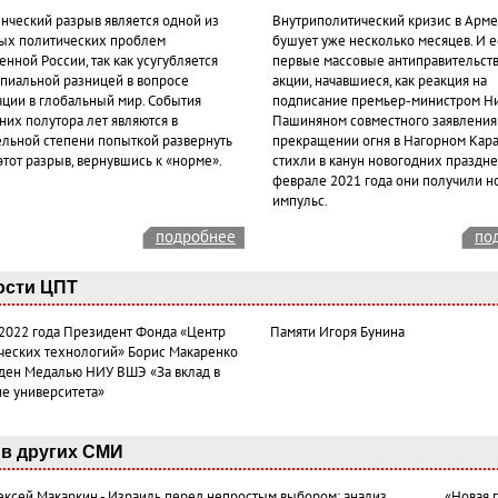
нческий разрыв является одной из
Внутриполитический кризис в Арм
ых политических проблем
бушует уже несколько месяцев. И 
нной России, так как усугубляется
первые массовые антиправительст
пиальной разницей в вопросе
акции, начавшиеся, как реакция на
ации в глобальный мир. События
подписание премьер-министром Н
них полутора лет являются в
Пашиняном совместного заявления
ельной степени попыткой развернуть
прекращении огня в Нагорном Кара
этот разрыв, вернувшись к «норме».
стихли в канун новогодних празднес
феврале 2021 года они получили н
импульс.
подробнее
по
ости ЦПТ
 2022 года Президент Фонда «Центр
Памяти Игоря Бунина
ческих технологий» Борис Макаренко
ден Медалью НИУ ВШЭ «За вклад в
ие университета»
в других СМИ
лексей Макаркин - Израиль перед непростым выбором: анализ
«Новая 