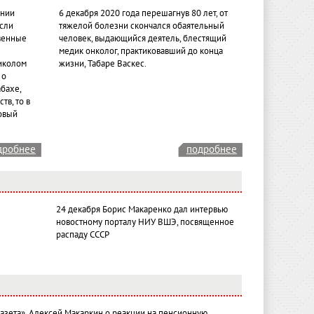
ении
6 декабря 2020 года перешагнув 80 лет, от
если
тяжелой болезни скончался обаятельный
венные
человек, выдающийся деятель, блестящий
медик онколог, практиковавший до конца
иколом
жизни, Табаре Васкес.
 о
бахе,
тв, то в
овый
дробнее
подробнее
24 декабря Борис Макаренко дал интервью
новостному порталу НИУ ВШЭ, посвященное
распаду СССР
газета». Алексей Макаркин о реакции на пенсионную