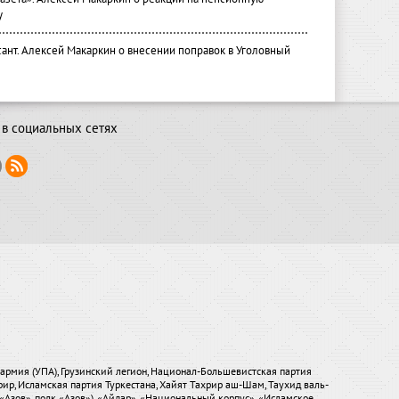
у
ант. Алексей Макаркин о внесении поправок в Уголовный
в социальных сетях
я армия (УПА), Грузинский легион, Национал-Большевистская партия
хрир, Исламская партия Туркестана, Хайят Тахрир аш-Шам, Таухид валь-
«Азов», полк «Азов»), «Айдар», «Национальный корпус», «Исламское