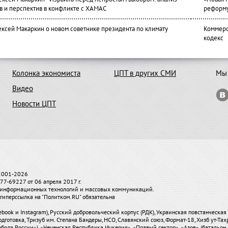
в и перспектив в конфликте с ХАМАС
реформ
ексей Макаркин о новом советнике президента по климату
Коммерс
кодекс
Колонка экономиста
ЦПТ в других СМИ
Мы 
Видео
Новости ЦПТ
 2001-2026
7-69227 от 06 апреля 2017 г.
и, информационных технологий и массовых коммуникаций.
гиперссылка на "Политком.RU" обязательна
ebook и Instagram), Русский добровольческий корпус (РДК), Украинская повстанческа
одготовка, Тризуб им. Степана Бандеры, НСО, Славянский союз, Формат-18, Хизб ут-Та
бода России»), «Чеченская Республика Ичкерия», «Правый сектор», «Азов» (батальон 