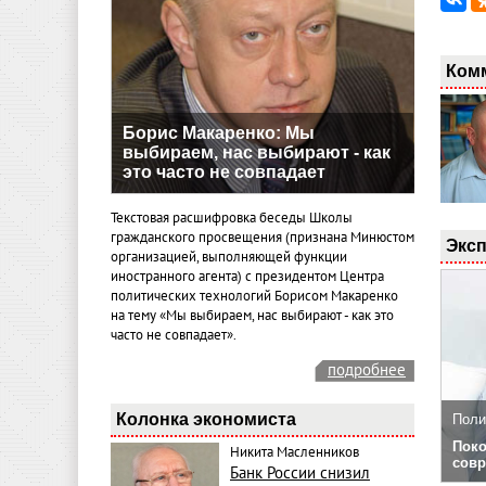
Ком
Борис Макаренко: Мы
выбираем, нас выбирают - как
это часто не совпадает
Текстовая расшифровка беседы Школы
гражданского просвещения (признана Минюстом
Эксп
организацией, выполняющей функции
иностранного агента) с президентом Центра
политических технологий Борисом Макаренко
на тему «Мы выбираем, нас выбирают - как это
часто не совпадает».
подробнее
Колонка экономиста
Поли
Поко
Никита Масленников
совр
Банк России снизил