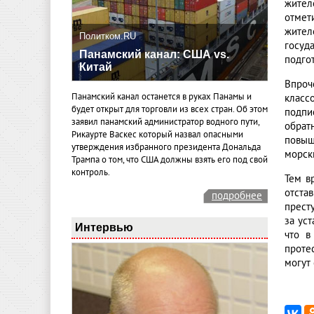
жител
отмет
жител
Политком.RU
госуд
Панамский канал: США vs.
подго
Китай
Впроч
Панамский канал останется в руках Панамы и
класс
будет открыт для торговли из всех стран. Об этом
подпи
заявил панамский администратор водного пути,
обрат
Рикаурте Васкес который назвал опасными
повыш
утверждения избранного президента Дональда
морск
Трампа о том, что США должны взять его под свой
контроль.
Тем в
отста
подробнее
прест
за ус
Интервью
что в
проте
могут