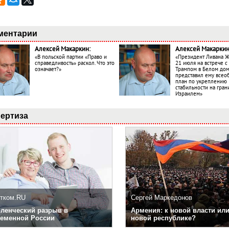
ментарии
Алексей Макаркин:
Алексей Макаркин
«В польской партии «Право и
«Президент Ливана 
справедливость» раскол. Что это
21 июля на встрече 
означает?»
Трампом в Белом до
представил ему все
план по укреплению
стабильности на гран
Израилем»
ертиза
тком.RU
Сергей Маркедонов
ленческий разрыв в
Армения: к новой власти или
еменной России
новой республике?