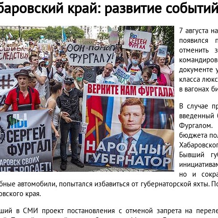
баровский край: развитие событи
7 августа 
появился 
отменить 
командиро
документе у
класса люкс
в вагонах б
В случае п
введенный 
Фургалом.
бюджета по
Хабаровско
Бывший гу
инициативам
но и сокра
бные автомобили, попытался избавиться от губернаторской яхты.
вского края.
ший в СМИ проект постановления с отменой запрета на переле