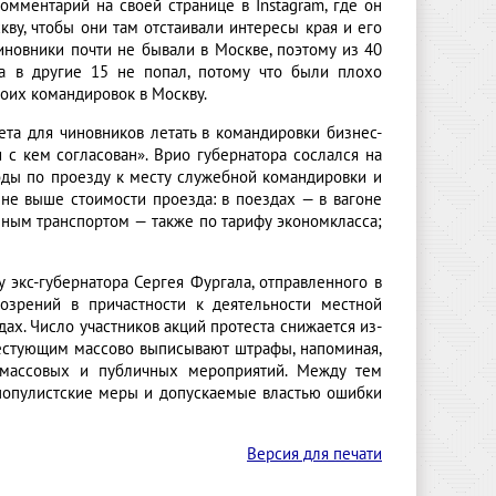
омментарий на своей странице в Instagram, где он
кву, чтобы они там отстаивали интересы края и его
иновники почти не бывали в Москве, поэтому из 40
 а в другие 15 не попал, потому что были плохо
оих командировок в Москву.
ета для чиновников летать в командировки бизнес-
 с кем согласован». Врио губернатора сослался на
ходы по проезду к месту служебной командировки и
не выше стоимости проезда: в поездах — в вагоне
ным транспортом — также по тарифу экономкласса;
экс-губернатора Сергея Фургала, отправленного в
дозрений в причастности к деятельности местной
ах. Число участников акций протеста снижается из-
отестующим массово выписывают штрафы, напоминая,
 массовых и публичных мероприятий. Между тем
ипопулистские меры и допускаемые властью ошибки
Версия для печати