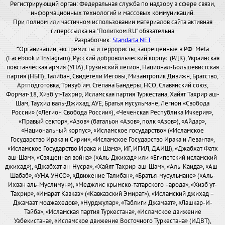
Регистрирующий орган: Федеральная служба по надзору в сфере связи,
информационных технологий и массовых коммуникаций.
При полном или частичном использовании материалов сайта активная
гиперссылка на "Политком.RU" обязательна
Разработчик:
Standarta.NET
*Организации, экстремисты и террористы, запрещенные в РФ: Meta
(Facebook и Instagram), Русский добровольческий корпус (РДК), Украинская
повстанческая армия (УПА), Грузинский легион, Национал-Большевистская
партия (НБП), Талибан, Свидетели Иеговы, Мизантропик Дивижн, Братство,
Артподготовка, Тризуб им. Степана Бандеры, НСО, Славянский союз,
Формат-18, Хизб ут-Тахрир, Исламская партия Туркестана, Хайят Тахрир аш-
Шам, Таухид валь-Джихад, АУЕ, Братья мусульмане, Легион «Свобода
России» («Легион Свобода России»), «Чеченская Республика Ичкерия»,
«Правый сектор», «Азов» (батальон «Азов», полк «Азов»), «Айдар»,
«Национальный корпус», «Исламское государство» («Исламское
Государство Ирака и Сирии», «Исламское Государство Ирака и Леванта»,
«Исламское Государство Ирака и Шама», ИГ, ИГИЛ, ДАИШ), «Джабхат Фатх
аш-Шам», «Священная война» («Аль-Джихад» или «Египетский исламский
джихад»), «Джабхат ан-Нусра», «Хайят Тахрир-аш-Шам», «Аль-Каида», «Аш-
Шабаб», «УНА-УНСО», «Движение Талибан», «Братья-мусульмане» («Аль-
Ихван аль-Муслимун»), «Меджлис крымско-татарского народа», «Хизб ут-
Тахрир», «Имарат Кавказ» («Кавказский Эмират»), «Исламский джихад –
Джамаат моджахедов», «Нурджулар», «Таблиги Джамаат», «Лашкар-И-
Тайба», «Исламская партия Туркестана», «Исламское движение
Узбекистана», «Исламское движение Восточного Туркестана» (ИДВТ),