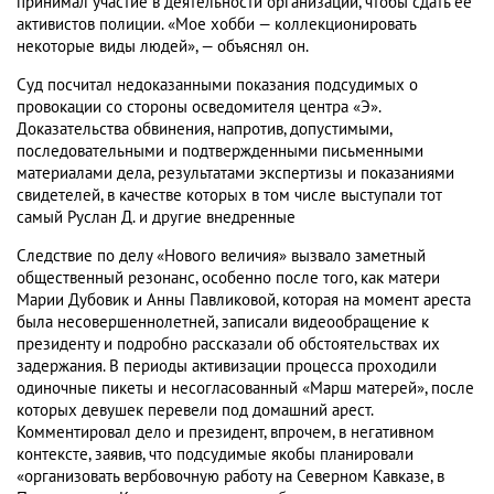
принимал участие в деятельности организации, чтобы сдать ее
активистов полиции. «Мое хобби — коллекционировать
некоторые виды людей», — объяснял он.
Суд посчитал недоказанными показания подсудимых о
провокации со стороны осведомителя центра «Э».
Доказательства обвинения, напротив, допустимыми,
последовательными и подтвержденными письменными
материалами дела, результатами экспертизы и показаниями
свидетелей, в качестве которых в том числе выступали тот
самый Руслан Д. и другие внедренные
Следствие по делу «Нового величия» вызвало заметный
общественный резонанс, особенно после того, как матери
Марии Дубовик и Анны Павликовой, которая на момент ареста
была несовершеннолетней, записали видеообращение к
президенту и подробно рассказали об обстоятельствах их
задержания. В периоды активизации процесса проходили
одиночные пикеты и несогласованный «Марш матерей», после
которых девушек перевели под домашний арест.
Комментировал дело и президент, впрочем, в негативном
контексте, заявив, что подсудимые якобы планировали
«организовать вербовочную работу на Северном Кавказе, в