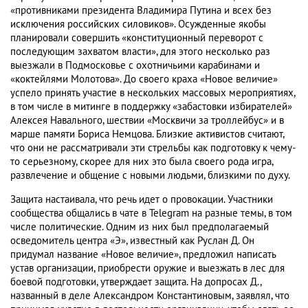
«противниками президента Владимира Путина и всех без
исключения российских силовиков». Осужденные якобы
планировали совершить «конституционный переворот с
последующим захватом власти», для этого несколько раз
выезжали в Подмосковье с охотничьими карабинами и
«коктейлями Молотова». До своего краха «Новое величие»
успело принять участие в нескольких массовых мероприятиях,
в том числе в митинге в поддержку «забастовки избирателей»
Алексея Навального, шествии «Москвичи за троллейбус» и в
марше памяти Бориса Немцова. Близкие активистов считают,
что они не рассматривали эти стрельбы как подготовку к чему-
то серьезному, скорее для них это была своего рода игра,
развлечение и общение с новыми людьми, близкими по духу.
Защита настаивала, что речь идет о провокации. Участники
сообщества общались в чате в Telegram на разные темы, в том
числе политические. Одним из них был предполагаемый
осведомитель центра «Э», известный как Руслан Д. Он
придумал название «Новое величие», предложил написать
устав организации, приобрести оружие и выезжать в лес для
боевой подготовки, утверждает защита. На допросах Д.,
названный в деле Александром Константиновым, заявлял, что