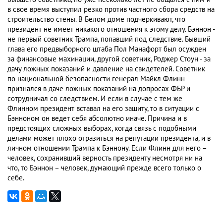
в свое время выступил резко против частного сбора средств на
строительство стены. В Белом доме подчеркивают, что
президент не имеет никакого отношения к этому делу. Бэннон -
не первый советник Трампа, попавший под следствие. Бывший
глава его предвыборного штаба Пол Манафорт был осужден
за финансовые махинации, другой советник, Роджер Стоун - за
дачу ложных показаний и давление на свидетелей. Советник
по национальной безопасности генерал Майкл Флинн
признался в даче ложных показаний на допросах ФБР и
сотрудничал со следствием. И если в случае с тем же
Флинном президент вставал на его защиту, то в ситуации с
Бэнноном он ведет себя абсолютно иначе. Причина и в
предстоящих сложных выборах, когда связь с подобными
делами может плохо отразиться на репутации президента, и в
личном отношении Трампа к Бэннону. Если Флинн для него –
человек, сохранивший верность президенту несмотря ни на
что, то Бэннон – человек, думающий прежде всего только о
себе.