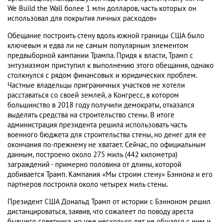
We Build the Wall более 1 млн долларов, часть которых он
использовал для покрытия личных расходов»
Обещание построить стену вдоль южной границы США было
ключевым и едва ли не самым популярным элементом
предвыборной кампании Трампа. Придя к власти, Трамп с
энтузиазмом приступил к выполнению этого обещания, однако
столкнулся с рядом финансовых и юридических проблем.
Частные владельцы приграничных участков не хотели
расставаться со своей землей, а Конгресс, в котором
большинство в 2018 году получили демократы, отказался
выделять средства на строительство стены. В итоге
администрация президента решила использовать часть
военного бюджета для строительства стены, но денег для ее
окончания по-прежнему не хватает. Сейчас, по официальным
данным, построено около 275 миль (442 километра)
заграждений - примерно половина от длины, которой
добивается Трамп. Кампания «Мы строим стену» Бэннона и его
партнеров построила около четырех миль стены.
Президент США Дональд Трамп от истории с Бэнноном решил
дистанцироваться, заявив, что сожалеет по поводу ареста
бывшего советника, но уже несколько лет не общался с ним и