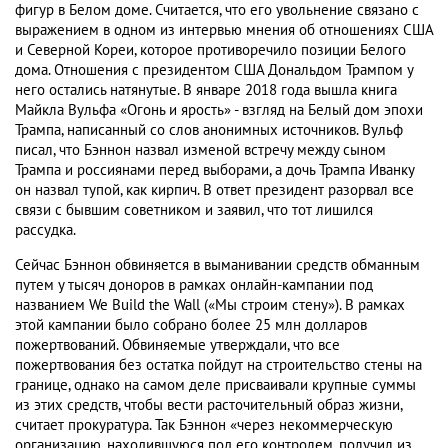
фигур в Белом доме. Считается, что его увольнение связано с
выражением в одном из интервью мнения об отношениях США
и Северной Кореи, которое противоречило позиции Белого
дома. Отношения с президентом США Дональдом Трампом у
него остались натянутые. В январе 2018 года вышла книга
Майкла Вульфа «Огонь и ярость» - взгляд на Белый дом эпохи
Трампа, написанный со слов анонимных источников. Вульф
писал, что Бэннон назвал изменой встречу между сыном
Трампа и россиянами перед выборами, а дочь Трампа Иванку
он назвал тупой, как кирпич. В ответ президент разорвал все
связи с бывшим советником и заявил, что тот лишился
рассудка.
Сейчас Бэннон обвиняется в выманивании средств обманным
путем у тысяч доноров в рамках онлайн-кампании под
названием We Build the Wall («Мы строим стену»). В рамках
этой кампании было собрано более 25 млн долларов
пожертвований. Обвиняемые утверждали, что все
пожертвования без остатка пойдут на строительство стены на
границе, однако на самом деле присваивали крупные суммы
из этих средств, чтобы вести расточительный образ жизни,
считает прокуратура. Так Бэннон «через некоммерческую
организацию, находившуюся под его контролем, получил из