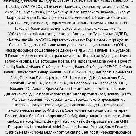
джихад»), «Джабхат ан-Нусра», «Хайят Тахрир-аш-Шам», «Аль-Каида», «Аш-
Шабаб», «УНА-УНСО», «Движение Талибан», «Братья-мусульмане» («Аль-
Ихван аль-Муслимун»), «Меджлис крымско-татарского народа», «Хизб ут-
Тахрир», «Имарат Кавказ» («Кавказский Эмират»), «Исламский джихад –
Джамаат моджахедов», «Нурджулар», «Таблиги Джамаат», «Лашкар-И-
Тайба», «Исламская партия Туркестана», «Исламское движение
Узбекистана», «Исламское движение Восточного Туркестана» (ИДВТ),
«Джунд аш-Шам», «АУМ Синрике», «Братство» Корчинского, «Тризуб им.
Степана Бандеры», «Организация украинских националистов» (ОУН),
международное общественное движение ЛГБТ, А.Навальный, К.Буданов,
Д.Гордон, А.Арестович. Иностранные агенты: Телеканал «Дождь», Медуза,
Голос Америки, ТК Настоящее Время, The Insider, Deutsche Welle, Проект,
Azatliq Radiosi, «Радио Свободная Европа/Радио Свобода» (PCE/PC), Сибирь.
Реалии, Фактограф, Север. Реалии, MEDIUM-ORIENT, Bellingcat, Пономарев
Л. А., Савицкая Л.А., Маркелов С.Е., Камалягин Д.Н., Апахончич Д.А.,
Толоконникова Н.А., Гельман М.А., Шендерович В.А., Верзилов П.Ю.,
Баданин Р.С., Альянс Врачей, Агора, Голос, Гражданское содействие,
Династия (фонд), За права человека, Комитет против пыток, Левада-Центр,
Молодая Карелия, Московская школа гражданского просвещения,
Пермь-36, Ракурс, Русь Сидящая, Сахаровский центр, Сибирский
экологический центр, ИАЦ Сова, Союз комитетов солдатских матерей
России, Фонд борьбы с коррупцией (ФБК), Фонд защиты гласности, Фонд
свободы информации, Центр «Насилию.нет», Центр защиты прав СМИ,
Transparency International, «Idel.Реалии», Кавказ.Реалии, Крым.Реалии,
"Сибирь.Реалии", Фонд Беллингкет (Stichting Bellingcat), «Международное