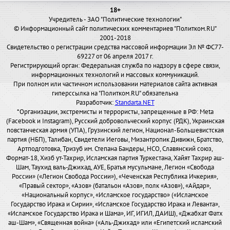
18+
Учредитель - ЗАО "Политические технологии"
© Информационный сайт политических комментариев "Политком.RU"
2001-2018
Свидетельство о регистрации средства массовой информации Эл № ФС77-
69227 от 06 апреля 2017 г.
Регистрирующий орган: Федеральная служба по надзору в сфере связи,
информационных технологий и массовых коммуникаций.
При полном или частичном использовании материалов сайта активная
гиперссылка на "Политком.RU" обязательна
Разработчик:
Standarta.NET
*Организации, экстремисты и террористы, запрещенные в РФ: Meta
(Facebook и Instagram), Русский добровольческий корпус (РДК), Украинская
повстанческая армия (УПА), Грузинский легион, Национал-Большевистская
партия (НБП), Талибан, Свидетели Иеговы, Мизантропик Дивижн, Братство,
Артподготовка, Тризуб им. Степана Бандеры, НСО, Славянский союз,
Формат-18, Хизб ут-Тахрир, Исламская партия Туркестана, Хайят Тахрир аш-
Шам, Таухид валь-Джихад, АУЕ, Братья мусульмане, Легион «Свобода
России» («Легион Свобода России»), «Чеченская Республика Ичкерия»,
«Правый сектор», «Азов» (батальон «Азов», полк «Азов»), «Айдар»,
«Национальный корпус», «Исламское государство» («Исламское
Государство Ирака и Сирии», «Исламское Государство Ирака и Леванта»,
«Исламское Государство Ирака и Шама», ИГ, ИГИЛ, ДАИШ), «Джабхат Фатх
аш-Шам», «Священная война» («Аль-Джихад» или «Египетский исламский