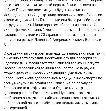
добровольной». Вакцину назвали «Спутник V» в честь первого
советского спутника, который первым был отправлен на
орбиту. Производством вакцины будет заниматься
Исследовательский центр эпидемиологии и микробиологии
имени академика Н.Ф.Гамалеи, где она была разработана в
сотрудничестве с Министерством обороны и компанией
«Биннофарм». На данный момент запросы на 1 млрд доз этой
вакцины поступили из 20 стран, в частности, переговоры
ведутся на рынках Латинской Америки, Ближнего Востока и
Азии.
О создании вакцины объявили еще до завершения испытаний,
а именно третьего этапа, необходимого для проверки ее
надежности. В России этот этап начнется только 11 августа.
Поскольку российская вакцина прошла только первую и
вторую фазу клинических испытаний с участием лишь
небольшого числа добровольцев, медицинские эксперты по
всему миру уже выразили свои опасения по поводу ее
безопасности и эффективности. Однако министр
здравоохранения России Михаил Мурашко заявил, что
сообщения о том, что российская вакцина может оказаться
небезопасной, являются «безосновательными» и вызваны
конкуренцией.