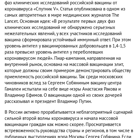
фаз клинических исследований российской вакцины от
коронавируса «Спутник V». Статья опубликована в одном из
самых авторитетных в мире медицинских журналов The
Lancet. Основная идея: «В результате первых двух фаз
клинических исследований не обнаружено серьезных
нежелательных явлений, у всех участников исследований
вакцина сформировала устойчивый иммунный ответ. При этом
уровень антител у вакцинированных добровольцев в 1,4-1,5
раза превысил уровень антител у переболевших
коронавирусом людей». Пиар-кампания, направленная на
внутренний рынок, основана на массовой вакцинации элит,
которые должны своим примером демонстрировать обществу
приемлемость российской вакцины. Так среди московских
чиновников вслед за Сергеем Собяниным вакцину центра
Гамалеи испытали на себе вице-мэры Анастасия Ракова и
Владимир Ефимов. О вакцинации одной из своих дочерей
рассказывал и президент Владимир Путин.
В России активно прорабатывается неблагоприятный сценарий
сильной второй волны коронавируса и начала массовой
вакцинации граждан как можно скорее. Просматривается
встревоженность руководства страны и регионов, в том числе в
публичных выступлениях мэра Москвы Сергея Собянина. Если