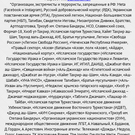
*Организации, экстремисты и террористы, запрещенные в РФ: Meta
(Facebook и Instagram), Русский добровольческий корпус (РДК), Украинская
повстанческая армия (УПА), Грузинский легион, Национал-Большевистская
партия (НБП), Талибан, Свидетели Иеговы, Мизантропик Дивижн, Братство,
Артподготовка, Тризуб им. Степана Бандеры, НСО, Славянский союз,
Формат-18, Хизб ут-Тахрир, Исламская партия Туркестана, Хайят Тахрир аш-
Шам, Таухид валь-Джихад, АУЕ, Братья мусульмане, Легион «Свобода
России» («Легион Свобода России»), «Чеченская Республика Ичкерия»,
«Правый сектор», «Азов» (батальон «Азов», полк «Азов»), «Айдар»,
«Национальный корпус», «Исламское государство» («Исламское
Государство Ирака и Сирии», «Исламское Государство Ирака и Леванта»,
«Исламское Государство Ирака и Шама», ИГ, ИГИЛ, ДАИШ), «Джабхат Фатх
аш-Шам», «Священная война» («Аль-Джихад» или «Египетский исламский
джихад»), «Джабхат ан-Нусра», «Хайят Тахрир-аш-Шам», «Аль-Каида», «Аш-
Шабаб», «УНА-УНСО», «Движение Талибан», «Братья-мусульмане» («Аль-
Ихван аль-Муслимун»), «Меджлис крымско-татарского народа», «Хизб ут-
Тахрир», «Имарат Кавказ» («Кавказский Эмират»), «Исламский джихад –
Джамаат моджахедов», «Нурджулар», «Таблиги Джамаат», «Лашкар-И-
Тайба», «Исламская партия Туркестана», «Исламское движение
Узбекистана», «Исламское движение Восточного Туркестана» (ИДВТ),
«Джунд аш-Шам», «АУМ Синрике», «Братство» Корчинского, «Тризуб им.
Степана Бандеры», «Организация украинских националистов» (ОУН),
международное общественное движение ЛГБТ, А.Навальный, К.Буданов,
Д.Гордон, А.Арестович. Иностранные агенты: Телеканал «Дождь», Медуза,
Голос Америки, ТК Настоящее Время, The Insider, Deutsche Welle, Проект,