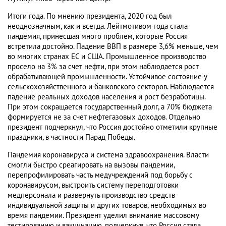
Итоги года. По мнению президента, 2020 год был
неоднозначным, как и всегда. Лейтмотивом года стала
пандемия, принесшая много проблем, которые Россия
встретила достойно. Падение ВВП в размере 3,6% меньше, чем
во многих странах ЕС и США. Промышленное производство
просело на 3% за счет нефти, при этом наблюдается рост
обрабатывающей промышленности. Устойчивое состояние у
сельскохозяйственного и банковского секторов. Наблюдается
падение реальных доходов населения и рост безработицы.
При этом сокращается государственный долг, а 70% бюджета
формируется не за счет нефтегазовых доходов. Отдельно
президент подчеркнул, что Россия достойно отметили крупные
праздники, в частности Парад Победы.
Пандемия коронавируса и система здравоохранения. Власти
смогли быстро среагировать на вызовы пандемии,
перепрофилировать часть медучреждений под борьбу с
коронавирусом, выстроить систему переподготовки
медперсонала и развернуть производство средств
индивидуальной защиты и других товаров, необходимых во
время пандемии. Президент уделил внимание массовому
тестированию и вакцинацию, подчеркнув, что Россия стала