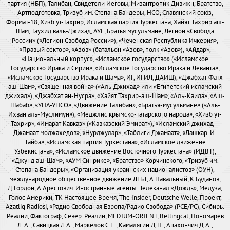
партия (НБП), Талибан, Свидетели Иеговы, Мизантропик Дивижн, Братство,
Артподготовка, Тризуб им. Степана Бандеры, НСО, Славянский союз,
Формат-18, Хизб ут-Тахрир, Исламская партия Туркестана, Хайят Тахрир аш-
Шам, Таухид валь-Джихад, АУЕ, Братья мусульмане, Легион «Свобода
России» («Легион Свобода России»), «Чеченская Республика Ичкерия»,
«Правый сектор», «Азов» (батальон «Азов», полк «Азов»), «Айдар»,
«Национальный корпус», «Исламское государство» («Исламское
Государство Ирака и Сирии», «Исламское Государство Ирака и Леванта»,
«Исламское Государство Ирака и Шама», ИГ, ИГИЛ, ДАИШ), «Джабхат Фатх
аш-Шам», «Священная война» («Аль-Джихад» или «Египетский исламский
джихад»), «Джабхат ан-Нусра», «Хайят Тахрир-аш-Шам», «Аль-Каида», «Аш-
Шабаб», «УНА-УНСО», «Движение Талибан», «Братья-мусульмане» («Аль-
Ихван аль-Муслимун»), «Меджлис крымско-татарского народа», «Хизб ут-
Тахрир», «Имарат Кавказ» («Кавказский Эмират»), «Исламский джихад –
Джамаат моджахедов», «Нурджулар», «Таблиги Джамаат», «Лашкар-И-
Тайба», «Исламская партия Туркестана», «Исламское движение
Узбекистана», «Исламское движение Восточного Туркестана» (ИДВТ),
«Джунд аш-Шам», «АУМ Синрике», «Братство» Корчинского, «Тризуб им.
Степана Бандеры», «Организация украинских националистов» (ОУН),
международное общественное движение ЛГБТ, А.Навальный, К.Буданов,
Д.Гордон, А.Арестович. Иностранные агенты: Телеканал «Дождь», Медуза,
Голос Америки, ТК Настоящее Время, The Insider, Deutsche Welle, Проект,
Azatliq Radiosi, «Радио Свободная Европа/Радио Свобода» (PCE/PC), Сибирь.
Реалии, Фактограф, Север. Реалии, MEDIUM-ORIENT, Bellingcat, Пономарев
Л. А., Савицкая Л.А., Маркелов С.Е., Камалягин Д.Н., Апахончич Д.А.,