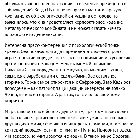
обсуждать вопрос о ее наказании за введение президента в
заблуждение). Когда Путин переспросил магнитогорскую
журналистку об экологической ситуации в ее городе, то
выяснилось, что она представляет корпоративное издание
металлургического комбината и не может сказать ничего
плохого о его деятельности.
Интересна пресс-конференция с психологической точки
зрения. Она показала, что для президента ключевую роль
играет понятие порядочности – в его понимании и в условиях
противостояния с Западом. Неназываемый по имени
Навальный – непорядочен, потому что, по мнению Путина,
связался с зарубежными спецслужбами. Все остальное
вторично. То же самое относится и к Сафронову. Зато Кадыров
порядочен – как патриот, защищающий интересы не только
Чечни, но и всей страны. А раз так, то все остальное тоже
вторично.
Мир становится все более двуцветным, при этом происходит
не банальное противопоставление свои-чужие, а несколько
другая дихотомия, сочетающая интересы и эмоции, в том числе
критерий порядочности в понимании Путина. Приоритет здесь
у интересов, но учитываются и эмоции. В таком мире Эрдоган,