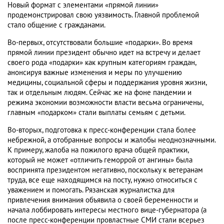
Новый формат с элементами «прямой линии»
продемонстрировал свою уязвимость. Главной проблемой
стало общение с гражданами.
Во-первых, отсутствовали большие «подарки». Во время
прямой линии президент обычно идет на встречу и делает
своего рода «подарки» как крупным категориям граждан,
анонсируя важные изменения и меры по улучшению
медицины, социальной сферы и поддержания уровня жизни,
так и отдельным людям. Сейчас же на фоне пандемии и
режима экономии возможности власти весьма ограничены,
главным «подарком» стали выплаты семьям с детьми.
Во-вторых, подготовка к пресс-конференции стала более
небрежной, а отобранные вопросы и жалобы неоднозначными.
К примеру, жалоба на пожилого врача общей практики,
который не может «отличить геморрой от ангины» была
воспринята президентом негативно, поскольку к ветеранам
труда, все еще находящимся на посту, нужно относиться с
уважением и помогать. Рязанская журналистка для
привлечения внимания объявила о своей беременности и
начала лоббировать интересы местного вице-губернатора (а
после пресс-конференции провластные СМИ стали всерьез