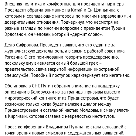
Внешняя политика и комфортные для президента партнеры.
Президент обратил внимание на Китай и Си Цзиньпина, с
которым и совпадающие интересы по многим направлениям, и
доверительные отношения. Подчеркнул, что несмотря на
разные взгляды по многим вопросам с президентом Турции
Эрдоганом, он человек, который «держит слово».
Дело Сафронова. Президент заявил, что его судят не за
журналистскую деятельность, а в связи с работой советника
Рогозина. О его помиловании говорить преждевременно,
поскольку ему вменяется самый большой грех –
предательство, сдача закрытой информации иностранной
спецслужбе. Подобный поступок характеризует его негативно.
Обстановка в СНГ. Путин обратил внимание на поддержку
оппозиции в Белоруссии из-за границы, призывы вывести
миротворческий контингент из Приднестровья, что будет
возможно только когда будет налажен диалог между
Приднестровьем и остальной частью Молдовы, и смену власти
в Киргизии, которая связана с незрелостью институтов.
Пресс-конференция Владимира Путина не стала сенсацией с
точки зрения новых смыслов и содержательных заявлений.